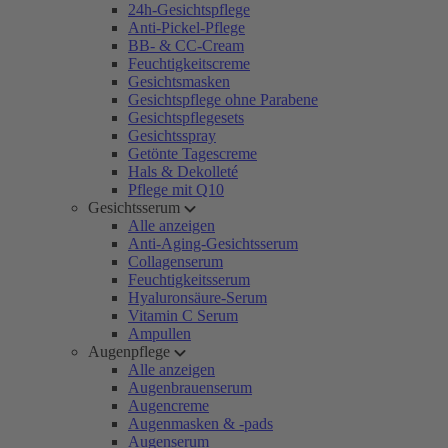
24h-Gesichtspflege
Anti-Pickel-Pflege
BB- & CC-Cream
Feuchtigkeitscreme
Gesichtsmasken
Gesichtspflege ohne Parabene
Gesichtspflegesets
Gesichtsspray
Getönte Tagescreme
Hals & Dekolleté
Pflege mit Q10
Gesichtsserum
Alle anzeigen
Anti-Aging-Gesichtsserum
Collagenserum
Feuchtigkeitsserum
Hyaluronsäure-Serum
Vitamin C Serum
Ampullen
Augenpflege
Alle anzeigen
Augenbrauenserum
Augencreme
Augenmasken & -pads
Augenserum