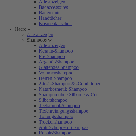
Alle anzeigen
Badaccessoires
Bademäntel
Handtücher
Kosmetiktaschen
Haare
Alle anzeigen
Shampoos
Alle anzeigen
Keratin-Shampoo
Pre-Shampoo
Arganöl-Shampoo
Glättendes Shampoo
Volumenshampoo
Herren-Shampoo
2-in-1-Shampoo & -Conditioner
Naturkosmetik-Shampoo
Shampoo ohne Silikone & Co.
Silbershampoo
Teebaumöl-Shampoo
Tiefenreinigungsshampoo
Tönungsshampoo
Trockenshampoo
Anti-Schuppen-Shampoo
Repair-Shampoo