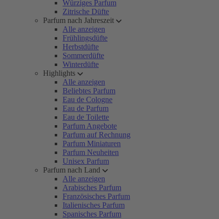
Würziges Parfum
Zitrische Düfte
Parfum nach Jahreszeit
Alle anzeigen
Frühlingsdüfte
Herbstdüfte
Sommerdüfte
Winterdüfte
Highlights
Alle anzeigen
Beliebtes Parfum
Eau de Cologne
Eau de Parfum
Eau de Toilette
Parfum Angebote
Parfum auf Rechnung
Parfum Miniaturen
Parfum Neuheiten
Unisex Parfum
Parfum nach Land
Alle anzeigen
Arabisches Parfum
Französisches Parfum
Italienisches Parfum
Spanisches Parfum