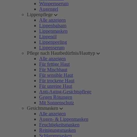
Wimpernserum
Augengel
Lippenpflege
Alle anzeigen
Lippenbalsam
Lippenmasken
Lippenöl
Lippenpeeling
Lippenserum
Pflege nach Hautbedürfnis/Hauttyp
Alle anzeigen
Für fettige Haut
Für Mischhaut
Für sensible Haut
Für trockene Haut
Für unreine Haut
Anti-Aging-Gesichtspflege
Gegen Rötungen
Mit Sonnenschutz
Gesichtsmasken
Alle anzeigen
Augen- & Lippenmasken
Feuchtigkeitsmasken
Reinigungsmasken
Schlammmasken