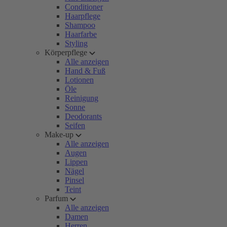
Conditioner
Haarpflege
Shampoo
Haarfarbe
Styling
Körperpflege
Alle anzeigen
Hand & Fuß
Lotionen
Öle
Reinigung
Sonne
Deodorants
Seifen
Make-up
Alle anzeigen
Augen
Lippen
Nägel
Pinsel
Teint
Parfum
Alle anzeigen
Damen
Herren