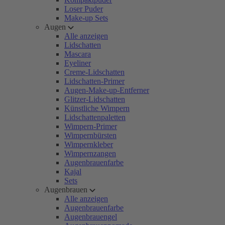
Loser Puder
Make-up Sets
Augen
Alle anzeigen
Lidschatten
Mascara
Eyeliner
Creme-Lidschatten
Lidschatten-Primer
Augen-Make-up-Entferner
Glitzer-Lidschatten
Künstliche Wimpern
Lidschattenpaletten
Wimpern-Primer
Wimpernbürsten
Wimpernkleber
Wimpernzangen
Augenbrauenfarbe
Kajal
Sets
Augenbrauen
Alle anzeigen
Augenbrauenfarbe
Augenbrauengel