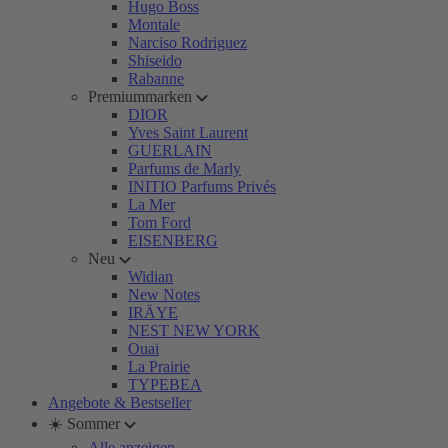
Hugo Boss
Montale
Narciso Rodriguez
Shiseido
Rabanne
Premiummarken
DIOR
Yves Saint Laurent
GUERLAIN
Parfums de Marly
INITIO Parfums Privés
La Mer
Tom Ford
EISENBERG
Neu
Widian
New Notes
IRÄYE
NEST NEW YORK
Ouai
La Prairie
TYPEBEA
Angebote & Bestseller
☀️ Sommer
Alle anzeigen