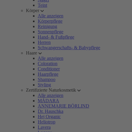
Teint
Körper
Alle anzeigen
Körperpflege
Reinigung
Sonnenpflege
Hand- & Fußpflege
Herren
Schwangerschafts- & Babypflege
Haare
Alle anzeigen
Coloration
Conditioner
Haarpflege
Shampoo
Styling
Zertifizierte Naturkosmetik
Alle anzeigen
MÁDARA
ANNEMARIE BÖRLIND
Dr. Hauschka
Hej Organic
Heliotrop
Lavera