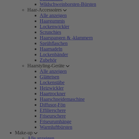
Wildschweinborsten-Bürsten
Haar-Accessoires
Alle anzeigen
Haargummis
Lockenwickler
Scrunchies
Haarspangen & -klammern
Sprühflaschen
Haarnadeln
Lockenbänder
Zubehör
Haarstyling-Geräte
Alle anzeigen
Glätteisen
Lockenstäbe
Heizwickler
Haartrockner
Haarschneidemaschine
Diffusor-Fön
Effilierschere
Friseurschere
Friseurumhänge
Warmluftbürsten
Make-up
Alle anzeigen