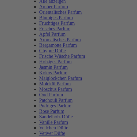
Alle anzeigen
Amber Parfum
Orientalisches Parfum
Blumiges Parfum
Fruchtiges Parfum
Frisches Parfum
Apfel Parfum
Aromatisches Parfum
Bergamotte Parfum
Chypre Düfte
Frische Wäsche Parfum
Holziges Parfum
Jasmin Parfum
Kokos Parfum
Maiglöckchen Parfum
Molekül Parfum
Moschus Parfum
Oud Parfum
Patchouli Parfum
Pudriges Parfum
Rose Parfum
Sandelholz Düfte
Vanille Parfum
Veilchen Düfte
Vetiver Düfte