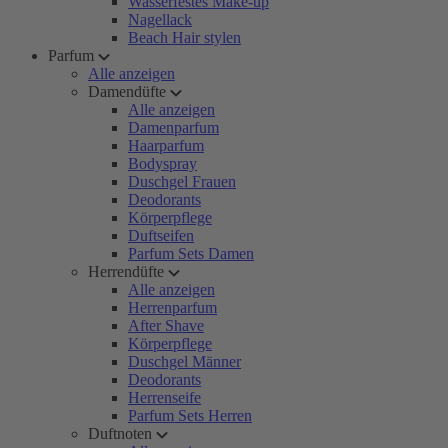
Wasserfestes Make-up
Nagellack
Beach Hair stylen
Parfum
Alle anzeigen
Damendüfte
Alle anzeigen
Damenparfum
Haarparfum
Bodyspray
Duschgel Frauen
Deodorants
Körperpflege
Duftseifen
Parfum Sets Damen
Herrendüfte
Alle anzeigen
Herrenparfum
After Shave
Körperpflege
Duschgel Männer
Deodorants
Herrenseife
Parfum Sets Herren
Duftnoten