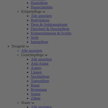
Haarpflege
Haarschneider
Körperpflege
Alle anzeigen
Bodylotions
Deos & Antitranspirants
Duschgel & Duschpflege
Körperreinigung & Scrubs
Seife
Intimpflege
Drogerie
Alle anzeigen
Gesichtspflege
Alle anzeigen
Anti-Aging
Augen
Lippen
Nachtpflege
Tagespflege
Rasur
Reinigung
Sonne
Zähne
Haare
Alle anzeigen