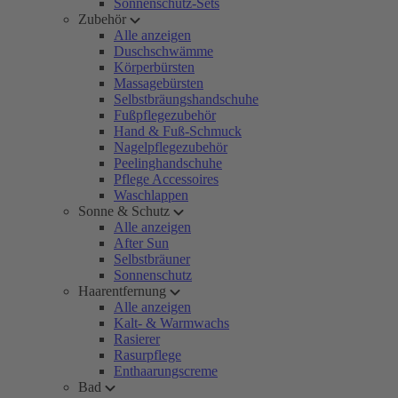
Sonnenschutz-Sets
Zubehör
Alle anzeigen
Duschschwämme
Körperbürsten
Massagebürsten
Selbstbräungshandschuhe
Fußpflegezubehör
Hand & Fuß-Schmuck
Nagelpflegezubehör
Peelinghandschuhe
Pflege Accessoires
Waschlappen
Sonne & Schutz
Alle anzeigen
After Sun
Selbstbräuner
Sonnenschutz
Haarentfernung
Alle anzeigen
Kalt- & Warmwachs
Rasierer
Rasurpflege
Enthaarungscreme
Bad