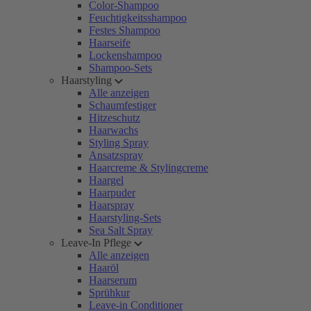
Color-Shampoo
Feuchtigkeitsshampoo
Festes Shampoo
Haarseife
Lockenshampoo
Shampoo-Sets
Haarstyling
Alle anzeigen
Schaumfestiger
Hitzeschutz
Haarwachs
Styling Spray
Ansatzspray
Haarcreme & Stylingcreme
Haargel
Haarpuder
Haarspray
Haarstyling-Sets
Sea Salt Spray
Leave-In Pflege
Alle anzeigen
Haaröl
Haarserum
Sprühkur
Leave-in Conditioner