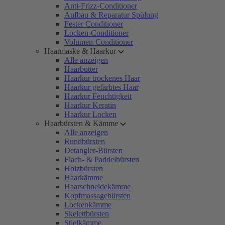
Anti-Frizz-Conditioner
Aufbau & Reparatur Spülung
Fester Conditioner
Locken-Conditioner
Volumen-Conditioner
Haarmaske & Haarkur
Alle anzeigen
Haarbutter
Haarkur trockenes Haar
Haarkur gefärbtes Haar
Haarkur Feuchtigkeit
Haarkur Keratin
Haarkur Locken
Haarbürsten & Kämme
Alle anzeigen
Rundbürsten
Detangler-Bürsten
Flach- & Paddelbürsten
Holzbürsten
Haarkämme
Haarschneidekämme
Kopfmassagebürsten
Lockenkämme
Skelettbürsten
Stielkämme