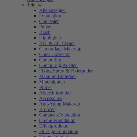
Teint
Alle anzeigen
Foundation
Concealer
Puder
Blush
Highlighter
BB- & CC-Cream
Camouflage Make-up
Color Corrector
Contouring
Contouring Paletten
Fixing Spray & Fixierpuder
Make-up Entferner
Mineralpuder
Primer
Abdeckprodukte
Accessoires
Anti-Aging Make-up
Bronzer
Compact-Foundation
Creme-Foundation
Effektprodukte
Flüssige Foundation
Kompaktpuder