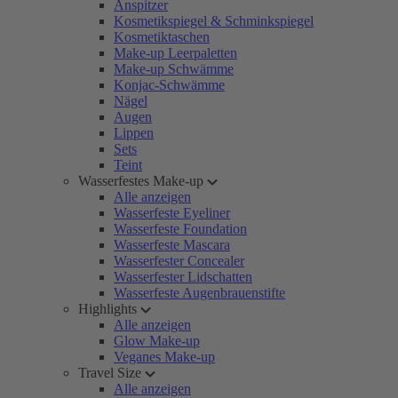
Anspitzer
Kosmetikspiegel & Schminkspiegel
Kosmetiktaschen
Make-up Leerpaletten
Make-up Schwämme
Konjac-Schwämme
Nägel
Augen
Lippen
Sets
Teint
Wasserfestes Make-up
Alle anzeigen
Wasserfeste Eyeliner
Wasserfeste Foundation
Wasserfeste Mascara
Wasserfester Concealer
Wasserfester Lidschatten
Wasserfeste Augenbrauenstifte
Highlights
Alle anzeigen
Glow Make-up
Veganes Make-up
Travel Size
Alle anzeigen