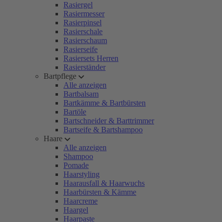
Rasiergel
Rasiermesser
Rasierpinsel
Rasierschale
Rasierschaum
Rasierseife
Rasiersets Herren
Rasierständer
Bartpflege
Alle anzeigen
Bartbalsam
Bartkämme & Bartbürsten
Bartöle
Bartschneider & Barttrimmer
Bartseife & Bartshampoo
Haare
Alle anzeigen
Shampoo
Pomade
Haarstyling
Haarausfall & Haarwuchs
Haarbürsten & Kämme
Haarcreme
Haargel
Haarpaste