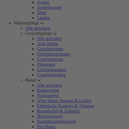
Augen
Augenbrauen
Teint
Lippen
Männerpflege
Alle anzeigen
Gesichtspflege
Alle anzeigen
Anti-Aging
Gesichtscreme
Gesichtsreinigung
Gesichtsserum
Pflegesets
Gesichtsmasken
Gesichtspeeling
Rasur
Alle anzeigen
Rasiercreme
Nassrasierer
After Shave Balsam & Lotion
Elektrische Rasierer & Trimmer
Rasierhobel & Zubehör
Herrenrasierer
Nasenhaarentfernung
Pre-Shave