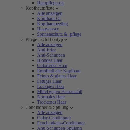
Haarpflegesets
Kopfhautpflege
Alle anzeigen
Kopfhaut-Öl
Kopfhautpeeling
Haarwasser
Sonnenschutz & -pflege
Pflege nach Haartyp
Alle anzeigen
Anti-Frizz
Anti-Schuppen
Blondes Haar
Coloriertes Haar
Empfindliche Kopfhaut
Feines & glattes Haar
Fettiges Haar
Lockiges Haar
Mittel gegen Haarausfall
Normales Haar
Trockenes Haar
Conditioner & Spülung
Alle anzeigen
Color-Conditioner
Feuchtigkeits-Conditioner
Anti-Schuppen-Spülung