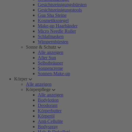
Gesichtsreinigungsbürsten
Gesichtsreinigungstools
Gua Sha Steine
Kosmetikspiegel
Make-up Haarbänder
Micro Needle Roller
Schlafmasken
Wimpernbürsten
Sonne & Schutz
Alle anzeigen
After Sun
Selbstbräuner
Sonnencreme
Sonnen-Make-up
Körper
Alle anzeigen
Körperpflege
Alle anzeigen
Bodylotion
Deodorant
Körperbutter
Körperöl
Anti-Cellulite
Bodyspray
Hals & Dekolleté