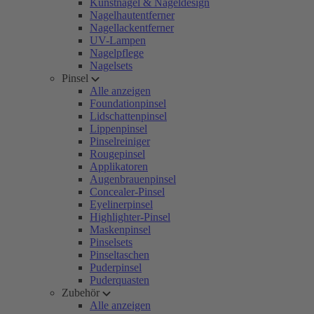
Kunstnägel & Nageldesign
Nagelhautentferner
Nagellackentferner
UV-Lampen
Nagelpflege
Nagelsets
Pinsel
Alle anzeigen
Foundationpinsel
Lidschattenpinsel
Lippenpinsel
Pinselreiniger
Rougepinsel
Applikatoren
Augenbrauenpinsel
Concealer-Pinsel
Eyelinerpinsel
Highlighter-Pinsel
Maskenpinsel
Pinselsets
Pinseltaschen
Puderpinsel
Puderquasten
Zubehör
Alle anzeigen