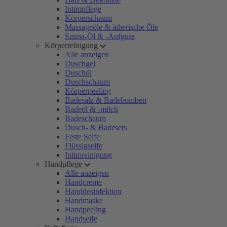
Intimpflege
Körperschaum
Massageöle & ätherische Öle
Sauna-Öl & -Aufguss
Körperreinigung
Alle anzeigen
Duschgel
Duschöl
Duschschaum
Körperpeeling
Badesalz & Badebomben
Badeöl & -milch
Badeschaum
Dusch- & Badesets
Feste Seife
Flüssigseife
Intimreinigung
Handpflege
Alle anzeigen
Handcreme
Handdesinfektion
Handmaske
Handpeeling
Handseife