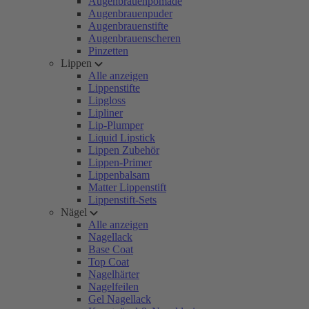
Augenbrauenpomade
Augenbrauenpuder
Augenbrauenstifte
Augenbrauenscheren
Pinzetten
Lippen
Alle anzeigen
Lippenstifte
Lipgloss
Lipliner
Lip-Plumper
Liquid Lipstick
Lippen Zubehör
Lippen-Primer
Lippenbalsam
Matter Lippenstift
Lippenstift-Sets
Nägel
Alle anzeigen
Nagellack
Base Coat
Top Coat
Nagelhärter
Nagelfeilen
Gel Nagellack