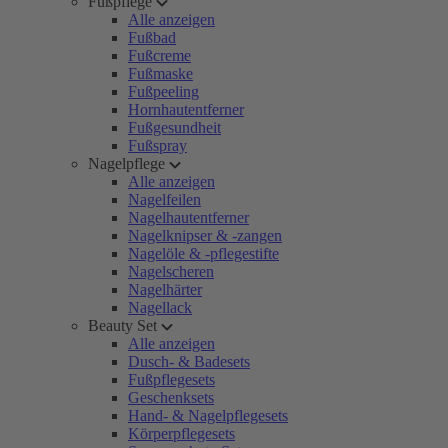
Fußpflege
Alle anzeigen
Fußbad
Fußcreme
Fußmaske
Fußpeeling
Hornhautentferner
Fußgesundheit
Fußspray
Nagelpflege
Alle anzeigen
Nagelfeilen
Nagelhautentferner
Nagelknipser & -zangen
Nagelöle & -pflegestifte
Nagelscheren
Nagelhärter
Nagellack
Beauty Set
Alle anzeigen
Dusch- & Badesets
Fußpflegesets
Geschenksets
Hand- & Nagelpflegesets
Körperpflegesets