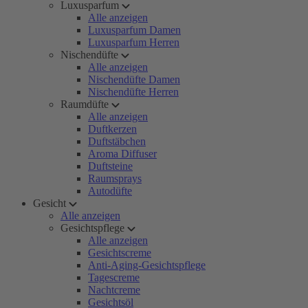
Luxusparfum
Alle anzeigen
Luxusparfum Damen
Luxusparfum Herren
Nischendüfte
Alle anzeigen
Nischendüfte Damen
Nischendüfte Herren
Raumdüfte
Alle anzeigen
Duftkerzen
Duftstäbchen
Aroma Diffuser
Duftsteine
Raumsprays
Autodüfte
Gesicht
Alle anzeigen
Gesichtspflege
Alle anzeigen
Gesichtscreme
Anti-Aging-Gesichtspflege
Tagescreme
Nachtcreme
Gesichtsöl