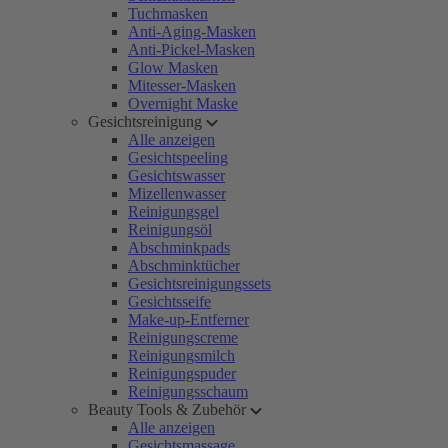
Tuchmasken
Anti-Aging-Masken
Anti-Pickel-Masken
Glow Masken
Mitesser-Masken
Overnight Maske
Gesichtsreinigung
Alle anzeigen
Gesichtspeeling
Gesichtswasser
Mizellenwasser
Reinigungsgel
Reinigungsöl
Abschminkpads
Abschminktücher
Gesichtsreinigungssets
Gesichtsseife
Make-up-Entferner
Reinigungscreme
Reinigungsmilch
Reinigungspuder
Reinigungsschaum
Beauty Tools & Zubehör
Alle anzeigen
Gesichtsmassage