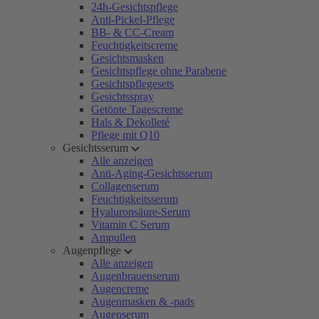
24h-Gesichtspflege
Anti-Pickel-Pflege
BB- & CC-Cream
Feuchtigkeitscreme
Gesichtsmasken
Gesichtspflege ohne Parabene
Gesichtspflegesets
Gesichtsspray
Getönte Tagescreme
Hals & Dekolleté
Pflege mit Q10
Gesichtsserum
Alle anzeigen
Anti-Aging-Gesichtsserum
Collagenserum
Feuchtigkeitsserum
Hyaluronsäure-Serum
Vitamin C Serum
Ampullen
Augenpflege
Alle anzeigen
Augenbrauenserum
Augencreme
Augenmasken & -pads
Augenserum