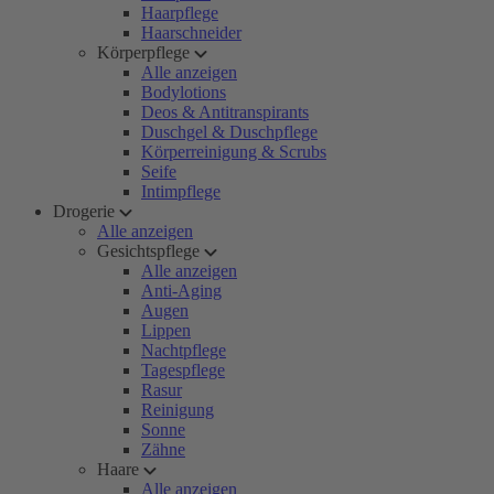
Haarpflege
Haarschneider
Körperpflege
Alle anzeigen
Bodylotions
Deos & Antitranspirants
Duschgel & Duschpflege
Körperreinigung & Scrubs
Seife
Intimpflege
Drogerie
Alle anzeigen
Gesichtspflege
Alle anzeigen
Anti-Aging
Augen
Lippen
Nachtpflege
Tagespflege
Rasur
Reinigung
Sonne
Zähne
Haare
Alle anzeigen