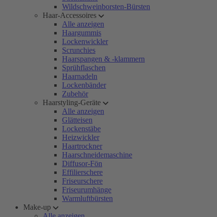
Wildschweinborsten-Bürsten
Haar-Accessoires
Alle anzeigen
Haargummis
Lockenwickler
Scrunchies
Haarspangen & -klammern
Sprühflaschen
Haarnadeln
Lockenbänder
Zubehör
Haarstyling-Geräte
Alle anzeigen
Glätteisen
Lockenstäbe
Heizwickler
Haartrockner
Haarschneidemaschine
Diffusor-Fön
Effilierschere
Friseurschere
Friseurumhänge
Warmluftbürsten
Make-up
Alle anzeigen