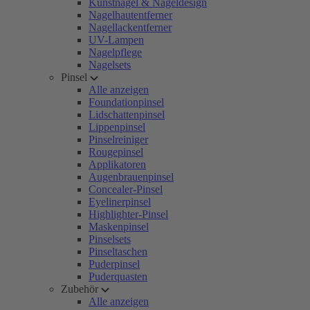
Kunstnägel & Nageldesign
Nagelhautentferner
Nagellackentferner
UV-Lampen
Nagelpflege
Nagelsets
Pinsel
Alle anzeigen
Foundationpinsel
Lidschattenpinsel
Lippenpinsel
Pinselreiniger
Rougepinsel
Applikatoren
Augenbrauenpinsel
Concealer-Pinsel
Eyelinerpinsel
Highlighter-Pinsel
Maskenpinsel
Pinselsets
Pinseltaschen
Puderpinsel
Puderquasten
Zubehör
Alle anzeigen