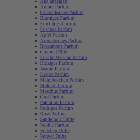
Alle anzeigen
Amber Parfum
Orientalisches Parfum
Blumiges Parfum
Fruchtiges Parfum
Frisches Parfum
Apfel Parfum
Aromatisches Parfum
Bergamotte Parfum
Chypre Düfte
Frische Wäsche Parfum
Holziges Parfum
Jasmin Parfum
Kokos Parfum
Maiglöckchen Parfum
Molekül Parfum
Moschus Parfum
Oud Parfum
Patchouli Parfum
Pudriges Parfum
Rose Parfum
Sandelholz Düfte
Vanille Parfum
Veilchen Düfte
Vetiver Düfte