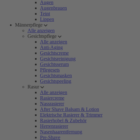
Augen
Augenbrauen
Teint
Lippen
Männerpflege
Alle anzeigen
Gesichtspflege
Alle anzeigen
Anti-Aging
Gesichtscreme
Gesichtsreinigung
Gesichtsserum
Pflegesets
Gesichtsmasken
Gesichtspeeling
Rasur
Alle anzeigen
Rasiercreme
Nassrasierer
After Shave Balsam & Lotion
Elektrische Rasierer & Trimmer
Rasierhobel & Zubehör
Herrenrasierer
Nasenhaarentfernung
Pre-Shave