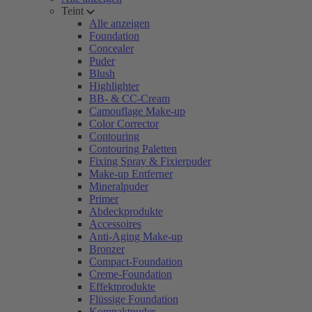
Teint
Alle anzeigen
Foundation
Concealer
Puder
Blush
Highlighter
BB- & CC-Cream
Camouflage Make-up
Color Corrector
Contouring
Contouring Paletten
Fixing Spray & Fixierpuder
Make-up Entferner
Mineralpuder
Primer
Abdeckprodukte
Accessoires
Anti-Aging Make-up
Bronzer
Compact-Foundation
Creme-Foundation
Effektprodukte
Flüssige Foundation
Kompaktpuder