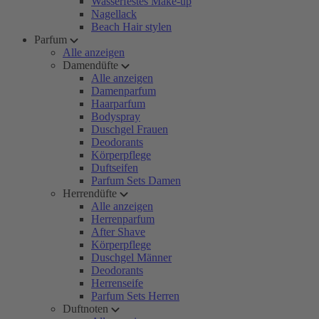
Wasserfestes Make-up
Nagellack
Beach Hair stylen
Parfum
Alle anzeigen
Damendüfte
Alle anzeigen
Damenparfum
Haarparfum
Bodyspray
Duschgel Frauen
Deodorants
Körperpflege
Duftseifen
Parfum Sets Damen
Herrendüfte
Alle anzeigen
Herrenparfum
After Shave
Körperpflege
Duschgel Männer
Deodorants
Herrenseife
Parfum Sets Herren
Duftnoten