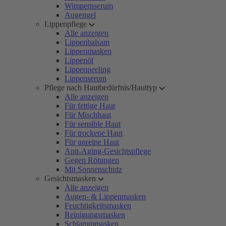
Wimpernserum
Augengel
Lippenpflege
Alle anzeigen
Lippenbalsam
Lippenmasken
Lippenöl
Lippenpeeling
Lippenserum
Pflege nach Hautbedürfnis/Hauttyp
Alle anzeigen
Für fettige Haut
Für Mischhaut
Für sensible Haut
Für trockene Haut
Für unreine Haut
Anti-Aging-Gesichtspflege
Gegen Rötungen
Mit Sonnenschutz
Gesichtsmasken
Alle anzeigen
Augen- & Lippenmasken
Feuchtigkeitsmasken
Reinigungsmasken
Schlammmasken