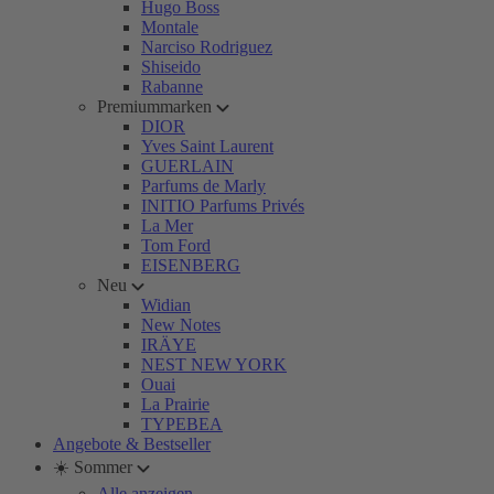
Hugo Boss
Montale
Narciso Rodriguez
Shiseido
Rabanne
Premiummarken
DIOR
Yves Saint Laurent
GUERLAIN
Parfums de Marly
INITIO Parfums Privés
La Mer
Tom Ford
EISENBERG
Neu
Widian
New Notes
IRÄYE
NEST NEW YORK
Ouai
La Prairie
TYPEBEA
Angebote & Bestseller
☀️ Sommer
Alle anzeigen