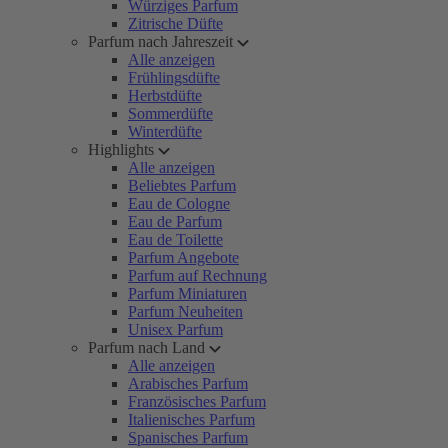
Würziges Parfum
Zitrische Düfte
Parfum nach Jahreszeit
Alle anzeigen
Frühlingsdüfte
Herbstdüfte
Sommerdüfte
Winterdüfte
Highlights
Alle anzeigen
Beliebtes Parfum
Eau de Cologne
Eau de Parfum
Eau de Toilette
Parfum Angebote
Parfum auf Rechnung
Parfum Miniaturen
Parfum Neuheiten
Unisex Parfum
Parfum nach Land
Alle anzeigen
Arabisches Parfum
Französisches Parfum
Italienisches Parfum
Spanisches Parfum