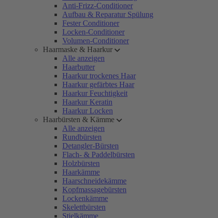
Anti-Frizz-Conditioner
Aufbau & Reparatur Spülung
Fester Conditioner
Locken-Conditioner
Volumen-Conditioner
Haarmaske & Haarkur
Alle anzeigen
Haarbutter
Haarkur trockenes Haar
Haarkur gefärbtes Haar
Haarkur Feuchtigkeit
Haarkur Keratin
Haarkur Locken
Haarbürsten & Kämme
Alle anzeigen
Rundbürsten
Detangler-Bürsten
Flach- & Paddelbürsten
Holzbürsten
Haarkämme
Haarschneidekämme
Kopfmassagebürsten
Lockenkämme
Skelettbürsten
Stielkämme