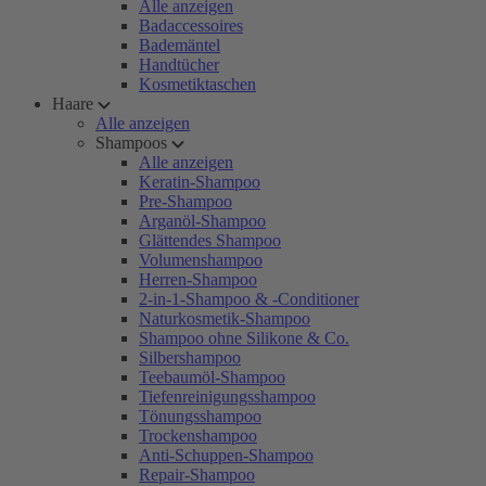
Alle anzeigen
Badaccessoires
Bademäntel
Handtücher
Kosmetiktaschen
Haare
Alle anzeigen
Shampoos
Alle anzeigen
Keratin-Shampoo
Pre-Shampoo
Arganöl-Shampoo
Glättendes Shampoo
Volumenshampoo
Herren-Shampoo
2-in-1-Shampoo & -Conditioner
Naturkosmetik-Shampoo
Shampoo ohne Silikone & Co.
Silbershampoo
Teebaumöl-Shampoo
Tiefenreinigungsshampoo
Tönungsshampoo
Trockenshampoo
Anti-Schuppen-Shampoo
Repair-Shampoo