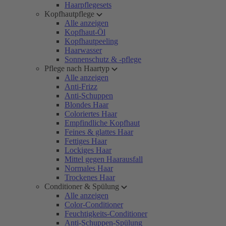
Haarpflegesets
Kopfhautpflege
Alle anzeigen
Kopfhaut-Öl
Kopfhautpeeling
Haarwasser
Sonnenschutz & -pflege
Pflege nach Haartyp
Alle anzeigen
Anti-Frizz
Anti-Schuppen
Blondes Haar
Coloriertes Haar
Empfindliche Kopfhaut
Feines & glattes Haar
Fettiges Haar
Lockiges Haar
Mittel gegen Haarausfall
Normales Haar
Trockenes Haar
Conditioner & Spülung
Alle anzeigen
Color-Conditioner
Feuchtigkeits-Conditioner
Anti-Schuppen-Spülung