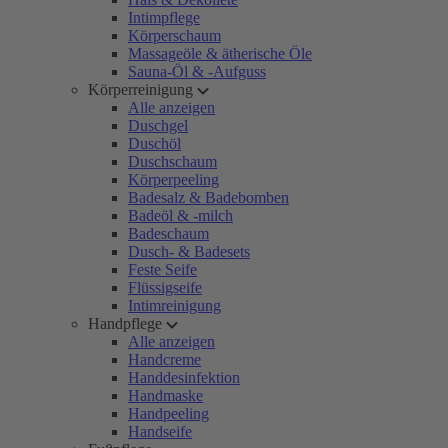
Intimpflege
Körperschaum
Massageöle & ätherische Öle
Sauna-Öl & -Aufguss
Körperreinigung
Alle anzeigen
Duschgel
Duschöl
Duschschaum
Körperpeeling
Badesalz & Badebomben
Badeöl & -milch
Badeschaum
Dusch- & Badesets
Feste Seife
Flüssigseife
Intimreinigung
Handpflege
Alle anzeigen
Handcreme
Handdesinfektion
Handmaske
Handpeeling
Handseife