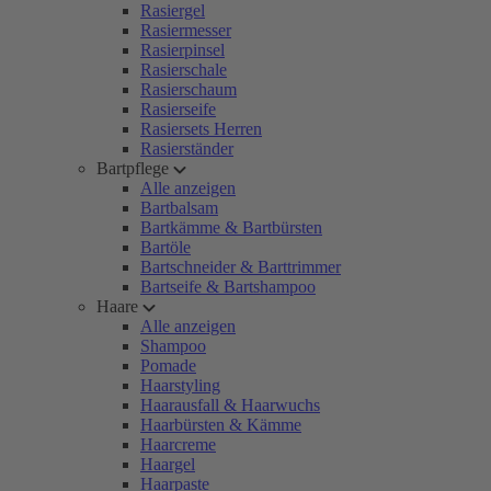
Rasiergel
Rasiermesser
Rasierpinsel
Rasierschale
Rasierschaum
Rasierseife
Rasiersets Herren
Rasierständer
Bartpflege
Alle anzeigen
Bartbalsam
Bartkämme & Bartbürsten
Bartöle
Bartschneider & Barttrimmer
Bartseife & Bartshampoo
Haare
Alle anzeigen
Shampoo
Pomade
Haarstyling
Haarausfall & Haarwuchs
Haarbürsten & Kämme
Haarcreme
Haargel
Haarpaste