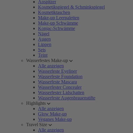
Anspitzer
Kosmetikspiegel & Schminkspiegel
Kosmetiktaschen
Make-up Leerpaletten
Make-up Schwämme
Konjac-Schwämme
Nägel
Augen
Lippen
Sets
Teint
Wasserfestes Make-up
Alle anzeigen
Wasserfeste Eyeliner
Wasserfeste Foundation
Wasserfeste Mascara
Wasserfester Concealer
Wasserfester Lidschatten
Wasserfeste Augenbrauenstifte
Highlights
Alle anzeigen
Glow Make-up
Veganes Make-up
Travel Size
Alle anzeigen