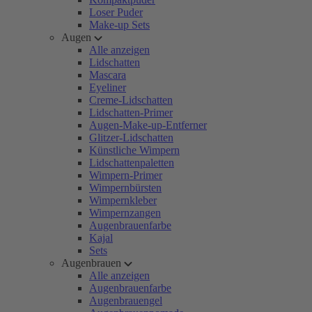
Loser Puder
Make-up Sets
Augen
Alle anzeigen
Lidschatten
Mascara
Eyeliner
Creme-Lidschatten
Lidschatten-Primer
Augen-Make-up-Entferner
Glitzer-Lidschatten
Künstliche Wimpern
Lidschattenpaletten
Wimpern-Primer
Wimpernbürsten
Wimpernkleber
Wimpernzangen
Augenbrauenfarbe
Kajal
Sets
Augenbrauen
Alle anzeigen
Augenbrauenfarbe
Augenbrauengel