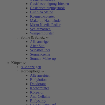
Gesichtsreinigungsbürsten
Gesichtsreinigungstools
Gua Sha Steine
Kosmetikspiegel
Make-up Haarbänder
Micro Needle Roller
Schlafmasken
Wimpernbürsten
Sonne & Schutz
Alle anzeigen
After Sun
Selbstbräuner
Sonnencreme
Sonnen-Make-up
Körper
Alle anzeigen
Körperpflege
Alle anzeigen
Bodylotion
Deodorant
Körperbutter
Körperöl
Anti-Cellulite
Bodyspray
Hals & Dekolleté