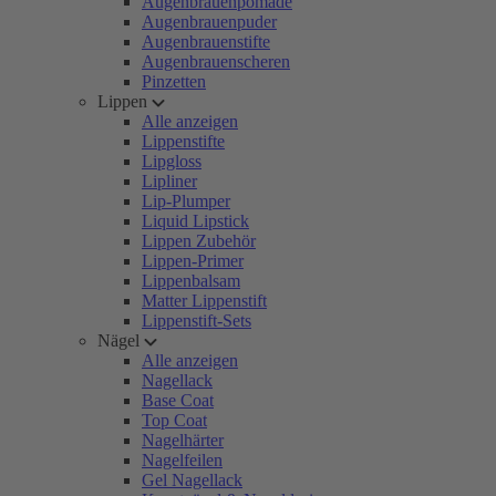
Augenbrauenpomade
Augenbrauenpuder
Augenbrauenstifte
Augenbrauenscheren
Pinzetten
Lippen
Alle anzeigen
Lippenstifte
Lipgloss
Lipliner
Lip-Plumper
Liquid Lipstick
Lippen Zubehör
Lippen-Primer
Lippenbalsam
Matter Lippenstift
Lippenstift-Sets
Nägel
Alle anzeigen
Nagellack
Base Coat
Top Coat
Nagelhärter
Nagelfeilen
Gel Nagellack