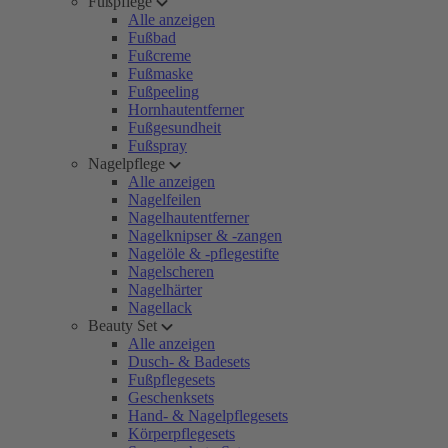
Fußpflege
Alle anzeigen
Fußbad
Fußcreme
Fußmaske
Fußpeeling
Hornhautentferner
Fußgesundheit
Fußspray
Nagelpflege
Alle anzeigen
Nagelfeilen
Nagelhautentferner
Nagelknipser & -zangen
Nagelöle & -pflegestifte
Nagelscheren
Nagelhärter
Nagellack
Beauty Set
Alle anzeigen
Dusch- & Badesets
Fußpflegesets
Geschenksets
Hand- & Nagelpflegesets
Körperpflegesets