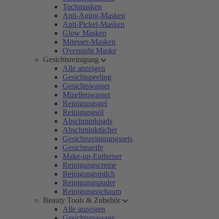
Tuchmasken
Anti-Aging-Masken
Anti-Pickel-Masken
Glow Masken
Mitesser-Masken
Overnight Maske
Gesichtsreinigung
Alle anzeigen
Gesichtspeeling
Gesichtswasser
Mizellenwasser
Reinigungsgel
Reinigungsöl
Abschminkpads
Abschminktücher
Gesichtsreinigungssets
Gesichtsseife
Make-up-Entferner
Reinigungscreme
Reinigungsmilch
Reinigungspuder
Reinigungsschaum
Beauty Tools & Zubehör
Alle anzeigen
Gesichtsmassage