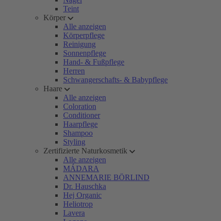
Teint
Körper
Alle anzeigen
Körperpflege
Reinigung
Sonnenpflege
Hand- & Fußpflege
Herren
Schwangerschafts- & Babypflege
Haare
Alle anzeigen
Coloration
Conditioner
Haarpflege
Shampoo
Styling
Zertifizierte Naturkosmetik
Alle anzeigen
MÁDARA
ANNEMARIE BÖRLIND
Dr. Hauschka
Hej Organic
Heliotrop
Lavera