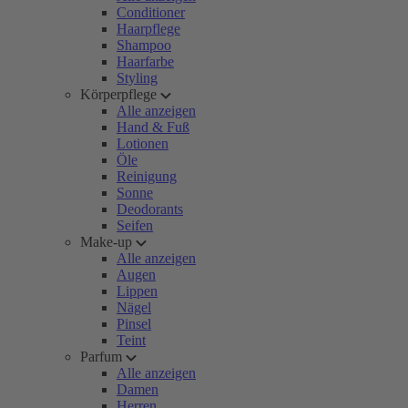
Conditioner
Haarpflege
Shampoo
Haarfarbe
Styling
Körperpflege
Alle anzeigen
Hand & Fuß
Lotionen
Öle
Reinigung
Sonne
Deodorants
Seifen
Make-up
Alle anzeigen
Augen
Lippen
Nägel
Pinsel
Teint
Parfum
Alle anzeigen
Damen
Herren