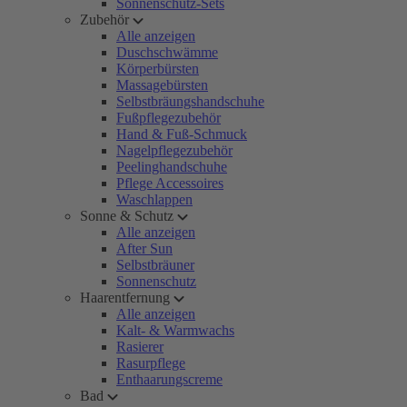
Sonnenschutz-Sets
Zubehör
Alle anzeigen
Duschschwämme
Körperbürsten
Massagebürsten
Selbstbräungshandschuhe
Fußpflegezubehör
Hand & Fuß-Schmuck
Nagelpflegezubehör
Peelinghandschuhe
Pflege Accessoires
Waschlappen
Sonne & Schutz
Alle anzeigen
After Sun
Selbstbräuner
Sonnenschutz
Haarentfernung
Alle anzeigen
Kalt- & Warmwachs
Rasierer
Rasurpflege
Enthaarungscreme
Bad