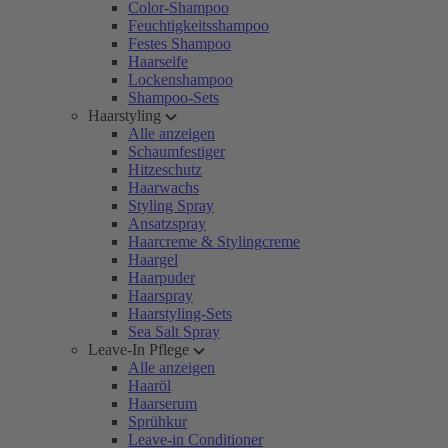
Color-Shampoo
Feuchtigkeitsshampoo
Festes Shampoo
Haarseife
Lockenshampoo
Shampoo-Sets
Haarstyling
Alle anzeigen
Schaumfestiger
Hitzeschutz
Haarwachs
Styling Spray
Ansatzspray
Haarcreme & Stylingcreme
Haargel
Haarpuder
Haarspray
Haarstyling-Sets
Sea Salt Spray
Leave-In Pflege
Alle anzeigen
Haaröl
Haarserum
Sprühkur
Leave-in Conditioner