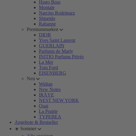
Hugo Boss
Montale
Narciso Rodriguez
Shiseido
Rabanne
Premiummarken
DIOR
Yves Saint Laurent
GUERLAIN
Parfums de Marly
INITIO Parfums Privés
La Mer
Tom Ford
EISENBERG
Neu
Widian
New Notes
IRÄYE
NEST NEW YORK
Ouai
La Prairie
TYPEBEA
Angebote & Bestseller
☀️ Sommer
Alle anzeigen