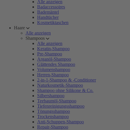
Alle anzeigen
Badaccessoires
Bademäntel
Handtücher
Kosmetiktaschen
Haare
Alle anzeigen
Shampoos
Alle anzeigen
Keratin-Shampoo
Pre-Shampoo
Arganöl-Shampoo
Glättendes Shampoo
Volumenshampoo
Herren-Shampoo
2-in-1-Shampoo & -Conditioner
Naturkosmetik-Shampoo
Shampoo ohne Silikone & Co.
Silbershampoo
Teebaumöl-Shampoo
Tiefenreinigungsshampoo
Tönungsshampoo
Trockenshampoo
Anti-Schuppen-Shampoo
Repair-Shampoo