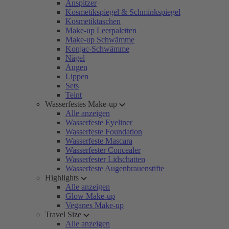
Anspitzer
Kosmetikspiegel & Schminkspiegel
Kosmetiktaschen
Make-up Leerpaletten
Make-up Schwämme
Konjac-Schwämme
Nägel
Augen
Lippen
Sets
Teint
Wasserfestes Make-up
Alle anzeigen
Wasserfeste Eyeliner
Wasserfeste Foundation
Wasserfeste Mascara
Wasserfester Concealer
Wasserfester Lidschatten
Wasserfeste Augenbrauenstifte
Highlights
Alle anzeigen
Glow Make-up
Veganes Make-up
Travel Size
Alle anzeigen