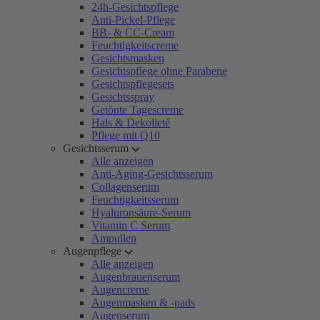
24h-Gesichtspflege
Anti-Pickel-Pflege
BB- & CC-Cream
Feuchtigkeitscreme
Gesichtsmasken
Gesichtspflege ohne Parabene
Gesichtspflegesets
Gesichtsspray
Getönte Tagescreme
Hals & Dekolleté
Pflege mit Q10
Gesichtsserum
Alle anzeigen
Anti-Aging-Gesichtsserum
Collagenserum
Feuchtigkeitsserum
Hyaluronsäure-Serum
Vitamin C Serum
Ampullen
Augenpflege
Alle anzeigen
Augenbrauenserum
Augencreme
Augenmasken & -pads
Augenserum