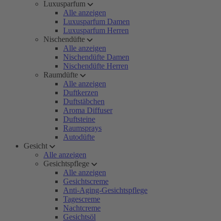
Luxusparfum
Alle anzeigen
Luxusparfum Damen
Luxusparfum Herren
Nischendüfte
Alle anzeigen
Nischendüfte Damen
Nischendüfte Herren
Raumdüfte
Alle anzeigen
Duftkerzen
Duftstäbchen
Aroma Diffuser
Duftsteine
Raumsprays
Autodüfte
Gesicht
Alle anzeigen
Gesichtspflege
Alle anzeigen
Gesichtscreme
Anti-Aging-Gesichtspflege
Tagescreme
Nachtcreme
Gesichtsöl