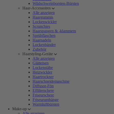
Wildschweinborsten-Bürsten
Haar-Accessoires
Alle anzeigen
Haargummis
Lockenwickler
Scrunchies
Haarspangen & -klammern
Sprühflaschen
Haarnadeln
Lockenbänder
Zubehör
Haarstyling-Geräte
Alle anzeigen
Glätteisen
Lockenstäbe
Heizwickler
Haartrockner
Haarschneidemaschine
Diffusor-Fön
Effilierschere
Friseurschere
Friseurumhänge
Warmluftbürsten
Make-up
Alle anzeigen