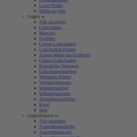
Loser Puder
Make-up Sets
Augen
Alle anzeigen
Lidschatten
Mascara
Eyeliner
Creme-Lidschatten
Lidschatten-Primer
Augen-Make-up-Entferner
Glitzer-Lidschatten
Künstliche Wimpern
Lidschattenpaletten
Wimpern-Primer
Wimpernbürsten
Wimpernkleber
Wimpernzangen
Augenbrauenfarbe
Kajal
Sets
Augenbrauen
Alle anzeigen
Augenbrauenfarbe
Augenbrauengel