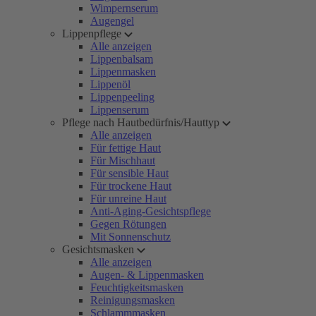
Wimpernserum
Augengel
Lippenpflege
Alle anzeigen
Lippenbalsam
Lippenmasken
Lippenöl
Lippenpeeling
Lippenserum
Pflege nach Hautbedürfnis/Hauttyp
Alle anzeigen
Für fettige Haut
Für Mischhaut
Für sensible Haut
Für trockene Haut
Für unreine Haut
Anti-Aging-Gesichtspflege
Gegen Rötungen
Mit Sonnenschutz
Gesichtsmasken
Alle anzeigen
Augen- & Lippenmasken
Feuchtigkeitsmasken
Reinigungsmasken
Schlammmasken