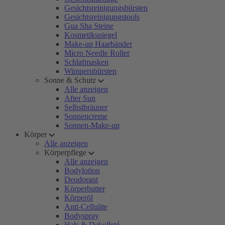
Gesichtsreinigungsbürsten
Gesichtsreinigungstools
Gua Sha Steine
Kosmetikspiegel
Make-up Haarbänder
Micro Needle Roller
Schlafmasken
Wimpernbürsten
Sonne & Schutz
Alle anzeigen
After Sun
Selbstbräuner
Sonnencreme
Sonnen-Make-up
Körper
Alle anzeigen
Körperpflege
Alle anzeigen
Bodylotion
Deodorant
Körperbutter
Körperöl
Anti-Cellulite
Bodyspray
Hals & Dekolleté