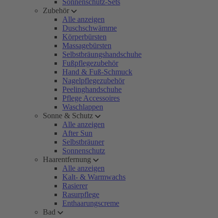
Sonnenschutz-Sets
Zubehör
Alle anzeigen
Duschschwämme
Körperbürsten
Massagebürsten
Selbstbräungshandschuhe
Fußpflegezubehör
Hand & Fuß-Schmuck
Nagelpflegezubehör
Peelinghandschuhe
Pflege Accessoires
Waschlappen
Sonne & Schutz
Alle anzeigen
After Sun
Selbstbräuner
Sonnenschutz
Haarentfernung
Alle anzeigen
Kalt- & Warmwachs
Rasierer
Rasurpflege
Enthaarungscreme
Bad