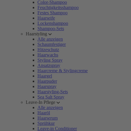
Color-Shampoo
Feuchtigkeitsshampoo
Festes Shampoo
Haarseife
Lockenshampoo
Shampoo-Sets
Haarstyling
Alle anzeigen
Schaumfestiger
Hitzeschutz
Haarwachs
Styling Spray
Ansatzspray
Haarcreme & Stylingcreme
Haargel
Haarpuder
Haarspray
Haarstyling-Sets
Sea Salt Spray
Leave-In Pflege
Alle anzeigen
Haaröl
Haarserum
Sprühkur
Leave-in Conditioner