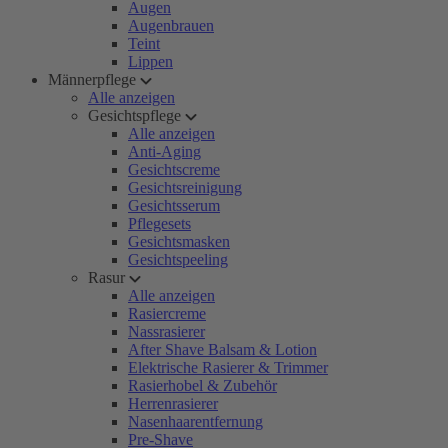
Augen
Augenbrauen
Teint
Lippen
Männerpflege
Alle anzeigen
Gesichtspflege
Alle anzeigen
Anti-Aging
Gesichtscreme
Gesichtsreinigung
Gesichtsserum
Pflegesets
Gesichtsmasken
Gesichtspeeling
Rasur
Alle anzeigen
Rasiercreme
Nassrasierer
After Shave Balsam & Lotion
Elektrische Rasierer & Trimmer
Rasierhobel & Zubehör
Herrenrasierer
Nasenhaarentfernung
Pre-Shave