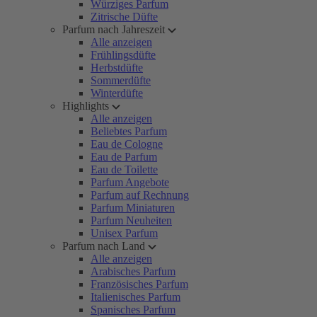
Würziges Parfum
Zitrische Düfte
Parfum nach Jahreszeit
Alle anzeigen
Frühlingsdüfte
Herbstdüfte
Sommerdüfte
Winterdüfte
Highlights
Alle anzeigen
Beliebtes Parfum
Eau de Cologne
Eau de Parfum
Eau de Toilette
Parfum Angebote
Parfum auf Rechnung
Parfum Miniaturen
Parfum Neuheiten
Unisex Parfum
Parfum nach Land
Alle anzeigen
Arabisches Parfum
Französisches Parfum
Italienisches Parfum
Spanisches Parfum