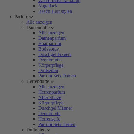
Wasserfestes Make-up
Nagellack
Beach Hair stylen
Parfum
Alle anzeigen
Damendüfte
Alle anzeigen
Damenparfum
Haarparfum
Bodyspray
Duschgel Frauen
Deodorants
Körperpflege
Duftseifen
Parfum Sets Damen
Herrendüfte
Alle anzeigen
Herrenparfum
After Shave
Körperpflege
Duschgel Männer
Deodorants
Herrenseife
Parfum Sets Herren
Duftnoten