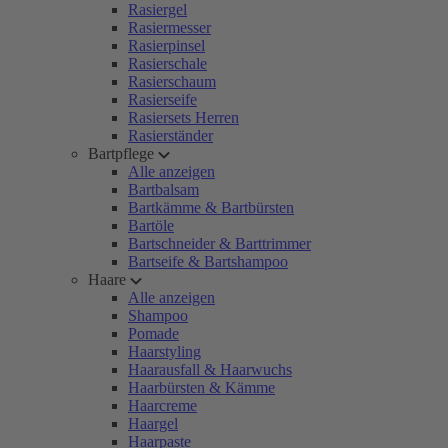
Rasiergel
Rasiermesser
Rasierpinsel
Rasierschale
Rasierschaum
Rasierseife
Rasiersets Herren
Rasierständer
Bartpflege
Alle anzeigen
Bartbalsam
Bartkämme & Bartbürsten
Bartöle
Bartschneider & Barttrimmer
Bartseife & Bartshampoo
Haare
Alle anzeigen
Shampoo
Pomade
Haarstyling
Haarausfall & Haarwuchs
Haarbürsten & Kämme
Haarcreme
Haargel
Haarpaste