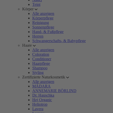
Teint
Körper
Alle anzeigen
Körperpflege
Reinigung
Sonnenpflege
Hand- & Fußpflege
Herren
Schwangerschafts- & Babypflege
Haare
Alle anzeigen
Coloration
Conditioner
Haarpflege
Shampoo
Styling
Zertifizierte Naturkosmetik
Alle anzeigen
MÁDARA
ANNEMARIE BÖRLIND
Dr. Hauschka
Hej Organic
Heliotrop
Lavera