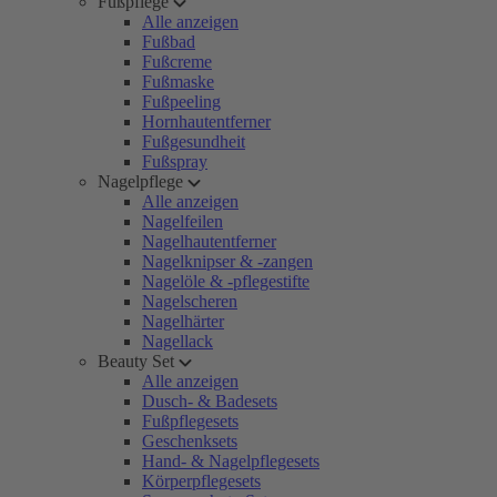
Fußpflege
Alle anzeigen
Fußbad
Fußcreme
Fußmaske
Fußpeeling
Hornhautentferner
Fußgesundheit
Fußspray
Nagelpflege
Alle anzeigen
Nagelfeilen
Nagelhautentferner
Nagelknipser & -zangen
Nagelöle & -pflegestifte
Nagelscheren
Nagelhärter
Nagellack
Beauty Set
Alle anzeigen
Dusch- & Badesets
Fußpflegesets
Geschenksets
Hand- & Nagelpflegesets
Körperpflegesets