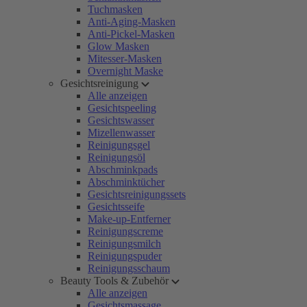
Tuchmasken
Anti-Aging-Masken
Anti-Pickel-Masken
Glow Masken
Mitesser-Masken
Overnight Maske
Gesichtsreinigung
Alle anzeigen
Gesichtspeeling
Gesichtswasser
Mizellenwasser
Reinigungsgel
Reinigungsöl
Abschminkpads
Abschminktücher
Gesichtsreinigungssets
Gesichtsseife
Make-up-Entferner
Reinigungscreme
Reinigungsmilch
Reinigungspuder
Reinigungsschaum
Beauty Tools & Zubehör
Alle anzeigen
Gesichtsmassage