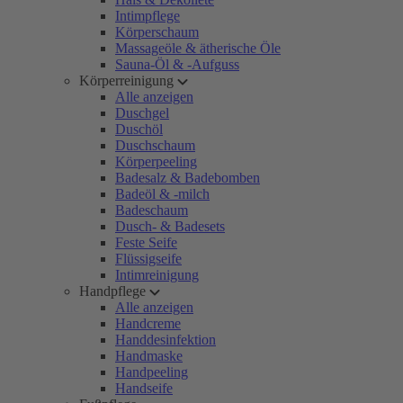
Intimpflege
Körperschaum
Massageöle & ätherische Öle
Sauna-Öl & -Aufguss
Körperreinigung
Alle anzeigen
Duschgel
Duschöl
Duschschaum
Körperpeeling
Badesalz & Badebomben
Badeöl & -milch
Badeschaum
Dusch- & Badesets
Feste Seife
Flüssigseife
Intimreinigung
Handpflege
Alle anzeigen
Handcreme
Handdesinfektion
Handmaske
Handpeeling
Handseife