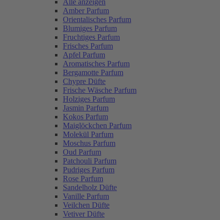
Alle anzeigen
Amber Parfum
Orientalisches Parfum
Blumiges Parfum
Fruchtiges Parfum
Frisches Parfum
Apfel Parfum
Aromatisches Parfum
Bergamotte Parfum
Chypre Düfte
Frische Wäsche Parfum
Holziges Parfum
Jasmin Parfum
Kokos Parfum
Maiglöckchen Parfum
Molekül Parfum
Moschus Parfum
Oud Parfum
Patchouli Parfum
Pudriges Parfum
Rose Parfum
Sandelholz Düfte
Vanille Parfum
Veilchen Düfte
Vetiver Düfte