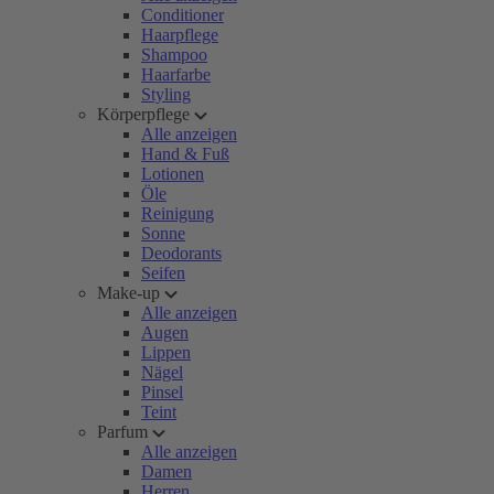
Conditioner
Haarpflege
Shampoo
Haarfarbe
Styling
Körperpflege
Alle anzeigen
Hand & Fuß
Lotionen
Öle
Reinigung
Sonne
Deodorants
Seifen
Make-up
Alle anzeigen
Augen
Lippen
Nägel
Pinsel
Teint
Parfum
Alle anzeigen
Damen
Herren