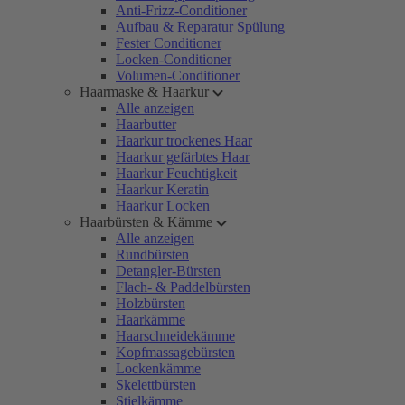
Anti-Frizz-Conditioner
Aufbau & Reparatur Spülung
Fester Conditioner
Locken-Conditioner
Volumen-Conditioner
Haarmaske & Haarkur
Alle anzeigen
Haarbutter
Haarkur trockenes Haar
Haarkur gefärbtes Haar
Haarkur Feuchtigkeit
Haarkur Keratin
Haarkur Locken
Haarbürsten & Kämme
Alle anzeigen
Rundbürsten
Detangler-Bürsten
Flach- & Paddelbürsten
Holzbürsten
Haarkämme
Haarschneidekämme
Kopfmassagebürsten
Lockenkämme
Skelettbürsten
Stielkämme