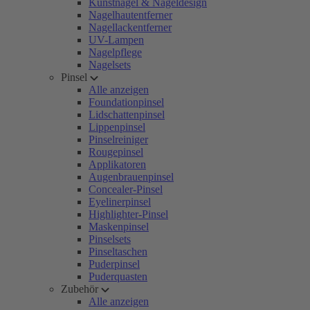
Kunstnägel & Nageldesign
Nagelhautentferner
Nagellackentferner
UV-Lampen
Nagelpflege
Nagelsets
Pinsel
Alle anzeigen
Foundationpinsel
Lidschattenpinsel
Lippenpinsel
Pinselreiniger
Rougepinsel
Applikatoren
Augenbrauenpinsel
Concealer-Pinsel
Eyelinerpinsel
Highlighter-Pinsel
Maskenpinsel
Pinselsets
Pinseltaschen
Puderpinsel
Puderquasten
Zubehör
Alle anzeigen