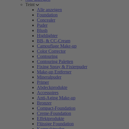
Teint
Alle anzeigen
Foundation
Concealer
Puder
Blush
Highlighter
BB- & CC-Cream
Camouflage Make-up
Color Corrector
Contouring
Contouring Paletten
Fixing Spray & Fixierpuder
Make-up Entferner
Mineralpuder
Primer
Abdeckprodukte
Accessoires
Anti-Aging Make-up
Bronzer
Compact-Foundation
Creme-Foundation
Effektprodukte
Flüssige Foundation
Kompaktpuder