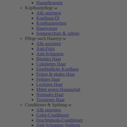
Haarpflegesets
Kopfhautpflege
Alle anzeigen
Kopfhaut-Öl
Kopfhautpeeling
Haarwasser
Sonnenschutz & -pflege
Pflege nach Haartyp
Alle anzeigen
Anti-Frizz
Anti-Schuppen
Blondes Haar
Coloriertes Haar
Empfindliche Kopfhaut
Feines & glattes Haar
Fettiges Haar
Lockiges Haar
Mittel gegen Haarausfall
Normales Haar
Trockenes Haar
Conditioner & Spülung
Alle anzeigen
Color-Conditioner
Feuchtigkeits-Conditioner
Anti-Schuppen-Spülung