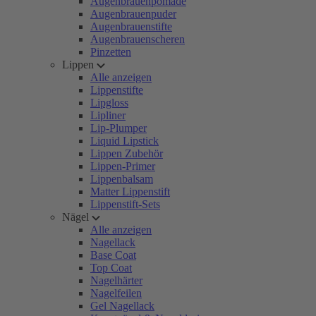
Augenbrauenpomade
Augenbrauenpuder
Augenbrauenstifte
Augenbrauenscheren
Pinzetten
Lippen
Alle anzeigen
Lippenstifte
Lipgloss
Lipliner
Lip-Plumper
Liquid Lipstick
Lippen Zubehör
Lippen-Primer
Lippenbalsam
Matter Lippenstift
Lippenstift-Sets
Nägel
Alle anzeigen
Nagellack
Base Coat
Top Coat
Nagelhärter
Nagelfeilen
Gel Nagellack