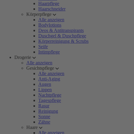
Haarpflege
Haarschneider
Körperpflege
Alle anzeigen
Bodylotions
Deos & Antitranspirants
Duschgel & Duschpflege
Körperreinigung & Scrubs
Seife
Intimpflege
Drogerie
Alle anzeigen
Gesichtspflege
Alle anzeigen
Anti-Aging
Augen
Lippen
Nachtpflege
Tagespflege
Rasur
Reinigung
Sonne
Zähne
Haare
Alle anzeigen