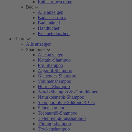
Enthaarungscreme
Bad
Alle anzeigen
Badaccessoires
Bademäntel
Handtücher
Kosmetiktaschen
Haare
Alle anzeigen
Shampoos
Alle anzeigen
Keratin-Shampoo
Pre-Shampoo
Arganöl-Shampoo
Glättendes Shampoo
Volumenshampoo
Herren-Shampoo
2-in-1-Shampoo & -Conditioner
Naturkosmetik-Shampoo
Shampoo ohne Silikone & Co.
Silbershampoo
Teebaumöl-Shampoo
Tiefenreinigungsshampoo
Tönungsshampoo
Trockenshampoo