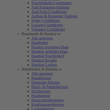
Feuchtigkeits-Conditioner
Anti-Schuppen-Spülung
Anti-Frizz-Conditioner
Aufbau & Reparatur Spülung
Fester Conditioner
Locken-Conditioner
Volumen-Conditioner
Haarmaske & Haarkur
Alle anzeigen
Haarbutter
Haarkur trockenes Haar
Haarkur gefärbtes Haar
Haarkur Feuchtigkeit
Haarkur Keratin
Haarkur Locken
Haarbürsten & Kämme
Alle anzeigen
Rundbürsten
Detangler-Bürsten
Flach- & Paddelbürsten
Holzbürsten
Haarkämme
Haarschneidekämme
Kopfmassagebürsten
Lockenkämme