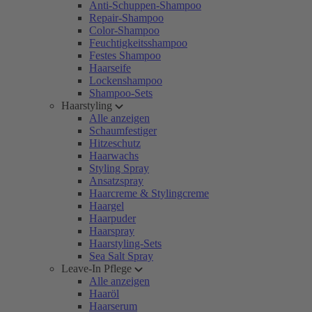
Anti-Schuppen-Shampoo
Repair-Shampoo
Color-Shampoo
Feuchtigkeitsshampoo
Festes Shampoo
Haarseife
Lockenshampoo
Shampoo-Sets
Haarstyling
Alle anzeigen
Schaumfestiger
Hitzeschutz
Haarwachs
Styling Spray
Ansatzspray
Haarcreme & Stylingcreme
Haargel
Haarpuder
Haarspray
Haarstyling-Sets
Sea Salt Spray
Leave-In Pflege
Alle anzeigen
Haaröl
Haarserum