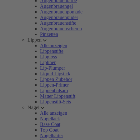
Augenbrauenfarbe
Augenbrauengel
Augenbrauenpomade
Augenbrauenpuder
Augenbrauenstifte
Augenbrauenscheren
Pinzetten
Lippen
Alle anzeigen
Lippenstifte
Lipgloss
Lipliner
Lip-Plumper
Liquid Lipstick
Lippen Zubehör
Lippen-Primer
Lippenbalsam
Matter Lippenstift
Lippenstift-Sets
Nägel
Alle anzeigen
Nagellack
Base Coat
Top Coat
Nagelhärter