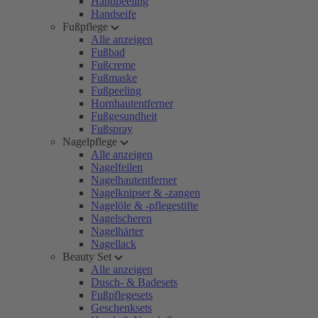
Handpeeling
Handseife
Fußpflege
Alle anzeigen
Fußbad
Fußcreme
Fußmaske
Fußpeeling
Hornhautentferner
Fußgesundheit
Fußspray
Nagelpflege
Alle anzeigen
Nagelfeilen
Nagelhautentferner
Nagelknipser & -zangen
Nagelöle & -pflegestifte
Nagelscheren
Nagelhärter
Nagellack
Beauty Set
Alle anzeigen
Dusch- & Badesets
Fußpflegesets
Geschenksets