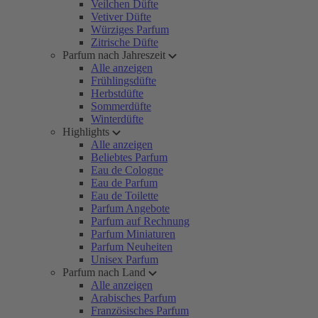
Veilchen Düfte
Vetiver Düfte
Würziges Parfum
Zitrische Düfte
Parfum nach Jahreszeit
Alle anzeigen
Frühlingsdüfte
Herbstdüfte
Sommerdüfte
Winterdüfte
Highlights
Alle anzeigen
Beliebtes Parfum
Eau de Cologne
Eau de Parfum
Eau de Toilette
Parfum Angebote
Parfum auf Rechnung
Parfum Miniaturen
Parfum Neuheiten
Unisex Parfum
Parfum nach Land
Alle anzeigen
Arabisches Parfum
Französisches Parfum