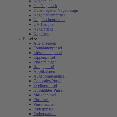
Nagelfeilen
Gel Nagellack
Kunstnägel & Nageldesign
Nagelhautentferner
Nagellackentferner
UV-Lampen
Nagelpflege
Nagelsets
Pinsel
Alle anzeigen
Foundationpinsel
Lidschattenpinsel
Lippenpinsel
Pinselreiniger
Rougepinsel
Applikatoren
Augenbrauenpinsel
Concealer-Pinsel
Eyelinerpinsel
Highlighter-Pinsel
Maskenpinsel
Pinselsets
Pinseltaschen
Puderpinsel
Puderquasten