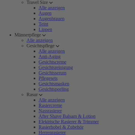
Travel Size
Alle anzeigen
Augen
Augenbrauen
Teint
Lippen
Männerpflege
Alle anzeigen
Gesichtspflege
Alle anzeigen
Anti-Aging
Gesichtscreme
Gesichtsreinigung
Gesichtsserum
Pflegesets
Gesichtsmasken
Gesichtspeeling
Rasur
Alle anzeigen
Rasiercreme
Nassrasierer
After Shave Balsam & Lotion
Elektrische Rasierer & Trimmer
Rasierhobel & Zubehör
Herrenrasierer