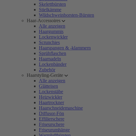
Skelettbürsten
Stielkämme
Wildschweinborsten-Bürsten
Haar-Accessoires
Alle anzeigen
Haargummis
Lockenwickler
Scrunchies
Haarspangen & -klammern
Sprühflaschen
Haarnadeln
Lockenbänder
Zubehör
Haarstyling-Geräte
Alle anzeigen
Glätteisen
Lockenstäbe
Heizwickler
Haartrockner
Haarschneidemaschine
Diffusor-Fön
Effilierschere
Friseurschere
Friseurumhänge
Warmluftbürsten