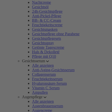
Nachtcreme
Gesichtsöl
24h-Gesichtspflege
Anti-Pickel-Pflege
BB- & CC-Cream
Feuchtigkeitscreme
Gesichtsmasken
Gesichtspflege ohne Parabene
Gesichtspflegesets
Gesichtsspray
Getönte Tagescreme
Hals & Dekolleté
Pflege mit Q10
Gesichtsserum
Alle anzeigen
Anti-Aging-Gesichtsserum
Collagenserum
Feuchtigkeitsserum
Hyaluronsäure-Serum
Vitamin C Serum
Ampullen
Augenpflege
Alle anzeigen
Augenbrauenserum
Augencreme