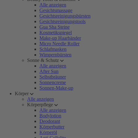
Alle anzeigen
Gesichtsmassage
Gesichtsreinigungsbürsten
Gesichtsreinigungstools
Gua Sha Steine
Kosmetikspiegel
Make-up Haarbänder
Micro Needle Roller
Schlafmasken
Wimpernbürsten
Sonne & Schutz
Alle anzeigen
After Sun
Selbstbräuner
Sonnencreme
Sonnen-Make-up
Körper
Alle anzeigen
Körperpflege
Alle anzeigen
Bodylotion
Deodorant
Körperbutter
Körperöl
Anti-Cellulite