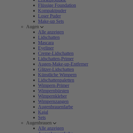
Flüssige Foundation
Kompaktpuder
Loser Puder
Make-up Sets
Augen
Alle anzeigen
Lidschatten
Mascara
Eyeliner
Creme-Lidschatten
Lidschatten-Primer
Augen-Make-up-Entferner
Glitzer-Lidschatten
Künstliche Wimpern
Lidschattenpaletten
Wimpern-Primer
Wimpernbürsten
Wimpernkleber
Wimpernzangen
Augenbrauenfarbe
Kajal
Sets
Augenbrauen
Alle anzeigen