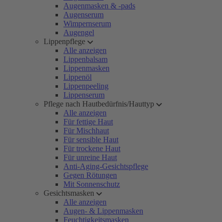
Augenmasken & -pads
Augenserum
Wimpernserum
Augengel
Lippenpflege
Alle anzeigen
Lippenbalsam
Lippenmasken
Lippenöl
Lippenpeeling
Lippenserum
Pflege nach Hautbedürfnis/Hauttyp
Alle anzeigen
Für fettige Haut
Für Mischhaut
Für sensible Haut
Für trockene Haut
Für unreine Haut
Anti-Aging-Gesichtspflege
Gegen Rötungen
Mit Sonnenschutz
Gesichtsmasken
Alle anzeigen
Augen- & Lippenmasken
Feuchtigkeitsmasken