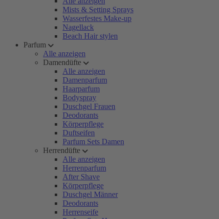
Alle anzeigen
Mists & Setting Sprays
Wasserfestes Make-up
Nagellack
Beach Hair stylen
Parfum
Alle anzeigen
Damendüfte
Alle anzeigen
Damenparfum
Haarparfum
Bodyspray
Duschgel Frauen
Deodorants
Körperpflege
Duftseifen
Parfum Sets Damen
Herrendüfte
Alle anzeigen
Herrenparfum
After Shave
Körperpflege
Duschgel Männer
Deodorants
Herrenseife