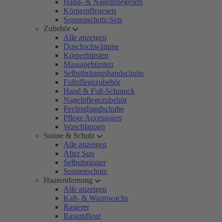
Hand- & Nagelpflegesets
Körperpflegesets
Sonnenschutz-Sets
Zubehör
Alle anzeigen
Duschschwämme
Körperbürsten
Massagebürsten
Selbstbräungshandschuhe
Fußpflegezubehör
Hand & Fuß-Schmuck
Nagelpflegezubehör
Peelinghandschuhe
Pflege Accessoires
Waschlappen
Sonne & Schutz
Alle anzeigen
After Sun
Selbstbräuner
Sonnenschutz
Haarentfernung
Alle anzeigen
Kalt- & Warmwachs
Rasierer
Rasurpflege