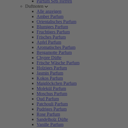
Parfum Sets Herren
Duftnoten
Alle anzeigen
Amber Parfum
Orientalisches Parfum
Blumiges Parfum
Fruchtiges Parfum
Frisches Parfum
Apfel Parfum
Aromatisches Parfum
Bergamotte Parfum
Chypre Düfte
Frische Wäsche Parfum
Holziges Parfum
Jasmin Parfum
Kokos Parfum
Maiglöckchen Parfum
Molekül Parfum
Moschus Parfum
Oud Parfum
Patchouli Parfum
Pudriges Parfum
Rose Parfum
Sandelholz Düfte
Vanille Parfum