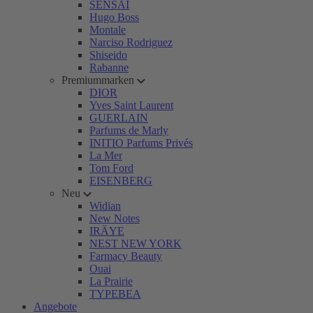
SENSAI
Hugo Boss
Montale
Narciso Rodriguez
Shiseido
Rabanne
Premiummarken
DIOR
Yves Saint Laurent
GUERLAIN
Parfums de Marly
INITIO Parfums Privés
La Mer
Tom Ford
EISENBERG
Neu
Widian
New Notes
IRÄYE
NEST NEW YORK
Farmacy Beauty
Ouai
La Prairie
TYPEBEA
Angebote