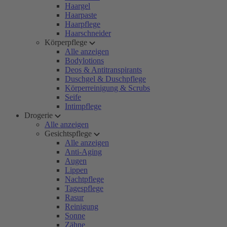
Haargel
Haarpaste
Haarpflege
Haarschneider
Körperpflege
Alle anzeigen
Bodylotions
Deos & Antitranspirants
Duschgel & Duschpflege
Körperreinigung & Scrubs
Seife
Intimpflege
Drogerie
Alle anzeigen
Gesichtspflege
Alle anzeigen
Anti-Aging
Augen
Lippen
Nachtpflege
Tagespflege
Rasur
Reinigung
Sonne
Zähne