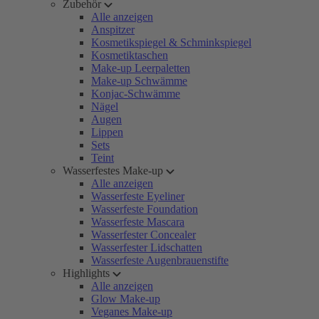
Zubehör
Alle anzeigen
Anspitzer
Kosmetikspiegel & Schminkspiegel
Kosmetiktaschen
Make-up Leerpaletten
Make-up Schwämme
Konjac-Schwämme
Nägel
Augen
Lippen
Sets
Teint
Wasserfestes Make-up
Alle anzeigen
Wasserfeste Eyeliner
Wasserfeste Foundation
Wasserfeste Mascara
Wasserfester Concealer
Wasserfester Lidschatten
Wasserfeste Augenbrauenstifte
Highlights
Alle anzeigen
Glow Make-up
Veganes Make-up