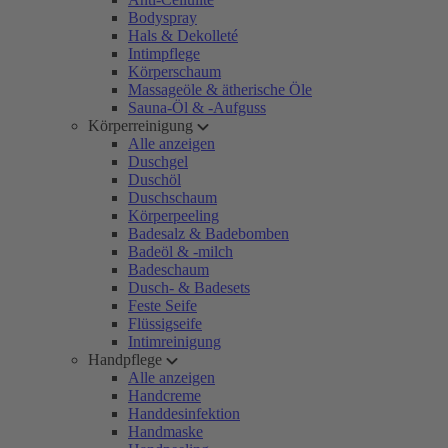
Bodyspray
Hals & Dekolleté
Intimpflege
Körperschaum
Massageöle & ätherische Öle
Sauna-Öl & -Aufguss
Körperreinigung
Alle anzeigen
Duschgel
Duschöl
Duschschaum
Körperpeeling
Badesalz & Badebomben
Badeöl & -milch
Badeschaum
Dusch- & Badesets
Feste Seife
Flüssigseife
Intimreinigung
Handpflege
Alle anzeigen
Handcreme
Handdesinfektion
Handmaske