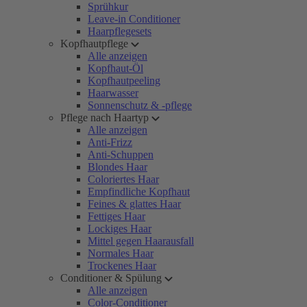
Sprühkur
Leave-in Conditioner
Haarpflegesets
Kopfhautpflege
Alle anzeigen
Kopfhaut-Öl
Kopfhautpeeling
Haarwasser
Sonnenschutz & -pflege
Pflege nach Haartyp
Alle anzeigen
Anti-Frizz
Anti-Schuppen
Blondes Haar
Coloriertes Haar
Empfindliche Kopfhaut
Feines & glattes Haar
Fettiges Haar
Lockiges Haar
Mittel gegen Haarausfall
Normales Haar
Trockenes Haar
Conditioner & Spülung
Alle anzeigen
Color-Conditioner