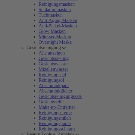
Reinigungsmasken
Schlammmasken
Tuchmasken
Anti-Aging-Masken
Anti-Pickel-Masken
Glow Masken
Mitesser-Masken
Overnight Maske
Gesichtsreinigung
Alle anzeigen
Gesichtspeeling
Gesichtswasser
Mizellenwasser
Reinigungsgel
Reinigungsöl
Abschminkpads
Abschminktücher
Gesichtsreinigungssets
Gesichtsseife
Make-up-Entferner
Reinigungscreme
Reinigungsmilch
Reinigungspuder
Reinigungsschaum
Beauty Tools & Zubehör