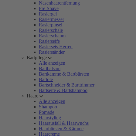
Nasenhaarentfernung
Pre-Shave
Rasiergel
Rasiermesser
Rasierpinsel
Rasierschale
Rasierschaum
Rasierseife
Rasiersets Herren
Rasierständer
Bartpflege
Alle anzeigen
Bartbalsam
Bartkämme & Bartbürsten
Bartöle
Bartschneider & Barttrimmer
Bartseife & Bartshampoo
Haare
Alle anzeigen
Shampoo
Pomade
Haarstyling
Haarausfall & Haarwuchs
Haarbürsten & Kämme
Haarcreme