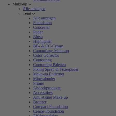
Make-up
Alle anzeigen
Teint
Alle anzeigen
Foundation
Concealer
Puder
Blush
Highlighter
BB- & CC-Cream
Camouflage Make-up
Color Corrector
Contouring
Contouring Paletten
Fixing Spray & Fixierpuder
Make-up Entferner
Mineralpuder
Primer
Abdeckprodukte
Accessoires
Anti-Aging Make-up
Bronzer
Compact-Foundation
Creme-Foundation
Effektprodukte