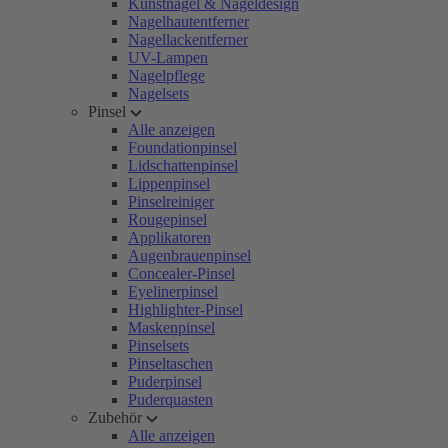
Kunstnägel & Nageldesign
Nagelhautentferner
Nagellackentferner
UV-Lampen
Nagelpflege
Nagelsets
Pinsel
Alle anzeigen
Foundationpinsel
Lidschattenpinsel
Lippenpinsel
Pinselreiniger
Rougepinsel
Applikatoren
Augenbrauenpinsel
Concealer-Pinsel
Eyelinerpinsel
Highlighter-Pinsel
Maskenpinsel
Pinselsets
Pinseltaschen
Puderpinsel
Puderquasten
Zubehör
Alle anzeigen