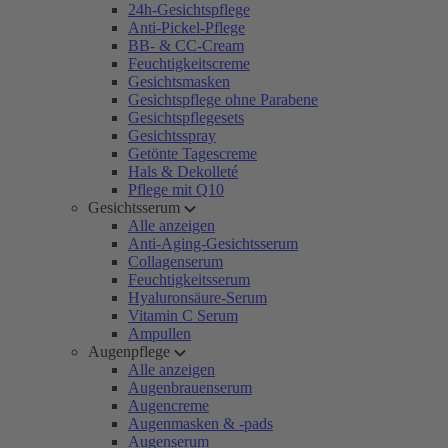
24h-Gesichtspflege
Anti-Pickel-Pflege
BB- & CC-Cream
Feuchtigkeitscreme
Gesichtsmasken
Gesichtspflege ohne Parabene
Gesichtspflegesets
Gesichtsspray
Getönte Tagescreme
Hals & Dekolleté
Pflege mit Q10
Gesichtsserum
Alle anzeigen
Anti-Aging-Gesichtsserum
Collagenserum
Feuchtigkeitsserum
Hyaluronsäure-Serum
Vitamin C Serum
Ampullen
Augenpflege
Alle anzeigen
Augenbrauenserum
Augencreme
Augenmasken & -pads
Augenserum