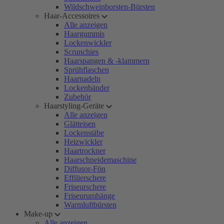
Wildschweinborsten-Bürsten
Haar-Accessoires
Alle anzeigen
Haargummis
Lockenwickler
Scrunchies
Haarspangen & -klammern
Sprühflaschen
Haarnadeln
Lockenbänder
Zubehör
Haarstyling-Geräte
Alle anzeigen
Glätteisen
Lockenstäbe
Heizwickler
Haartrockner
Haarschneidemaschine
Diffusor-Fön
Effilierschere
Friseurschere
Friseurumhänge
Warmluftbürsten
Make-up
Alle anzeigen