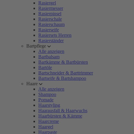
Rasiergel
Rasiermesser
Rasierpinsel
Rasierschale
Rasierschaum
Rasierseife
Rasiersets Herren
Rasierständer
Bartpflege
Alle anzeigen
Bartbalsam
Bartkämme & Bartbürsten
Bartöle
Bartschneider & Barttrimmer
Bartseife & Bartshampoo
Haare
Alle anzeigen
Shampoo
Pomade
Haarstyling
Haarausfall & Haarwuchs
Haarbürsten & Kämme
Haarcreme
Haargel
Haarpaste