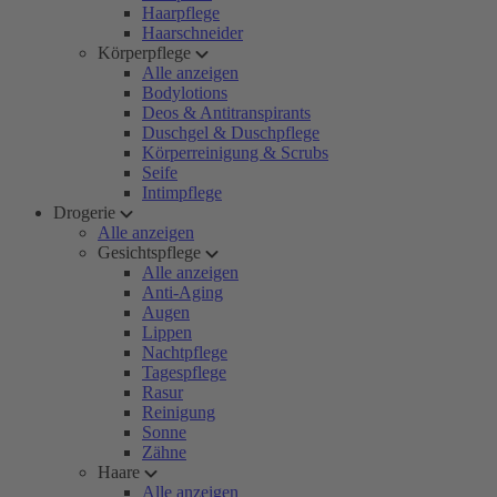
Haarpflege
Haarschneider
Körperpflege
Alle anzeigen
Bodylotions
Deos & Antitranspirants
Duschgel & Duschpflege
Körperreinigung & Scrubs
Seife
Intimpflege
Drogerie
Alle anzeigen
Gesichtspflege
Alle anzeigen
Anti-Aging
Augen
Lippen
Nachtpflege
Tagespflege
Rasur
Reinigung
Sonne
Zähne
Haare
Alle anzeigen