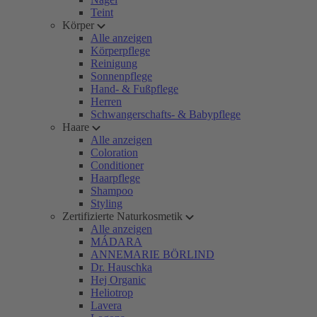
Teint
Körper
Alle anzeigen
Körperpflege
Reinigung
Sonnenpflege
Hand- & Fußpflege
Herren
Schwangerschafts- & Babypflege
Haare
Alle anzeigen
Coloration
Conditioner
Haarpflege
Shampoo
Styling
Zertifizierte Naturkosmetik
Alle anzeigen
MÁDARA
ANNEMARIE BÖRLIND
Dr. Hauschka
Hej Organic
Heliotrop
Lavera