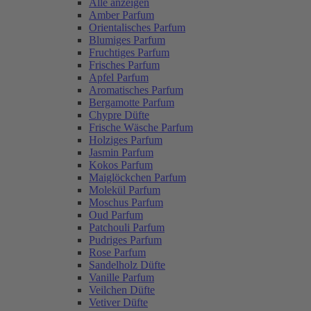
Alle anzeigen
Amber Parfum
Orientalisches Parfum
Blumiges Parfum
Fruchtiges Parfum
Frisches Parfum
Apfel Parfum
Aromatisches Parfum
Bergamotte Parfum
Chypre Düfte
Frische Wäsche Parfum
Holziges Parfum
Jasmin Parfum
Kokos Parfum
Maiglöckchen Parfum
Molekül Parfum
Moschus Parfum
Oud Parfum
Patchouli Parfum
Pudriges Parfum
Rose Parfum
Sandelholz Düfte
Vanille Parfum
Veilchen Düfte
Vetiver Düfte