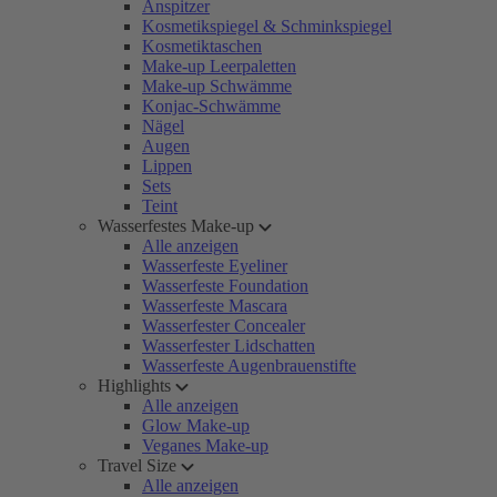
Anspitzer
Kosmetikspiegel & Schminkspiegel
Kosmetiktaschen
Make-up Leerpaletten
Make-up Schwämme
Konjac-Schwämme
Nägel
Augen
Lippen
Sets
Teint
Wasserfestes Make-up
Alle anzeigen
Wasserfeste Eyeliner
Wasserfeste Foundation
Wasserfeste Mascara
Wasserfester Concealer
Wasserfester Lidschatten
Wasserfeste Augenbrauenstifte
Highlights
Alle anzeigen
Glow Make-up
Veganes Make-up
Travel Size
Alle anzeigen