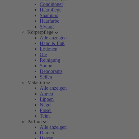
Conditioner
Haarpflege
Shampoo
Haarfarbe
Styling
Körperpflege
Alle anzeigen
Hand & Fuß
Lotionen
Öle
Reinigung
Sonne
Deodorants
Seifen
Make-up
Alle anzeigen
Augen
Lippen
Nägel
Pinsel
Teint
Parfum
Alle anzeigen
Damen
Herren