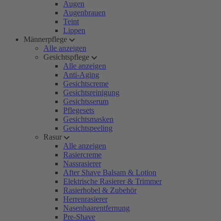
Augen
Augenbrauen
Teint
Lippen
Männerpflege
Alle anzeigen
Gesichtspflege
Alle anzeigen
Anti-Aging
Gesichtscreme
Gesichtsreinigung
Gesichtsserum
Pflegesets
Gesichtsmasken
Gesichtspeeling
Rasur
Alle anzeigen
Rasiercreme
Nassrasierer
After Shave Balsam & Lotion
Elektrische Rasierer & Trimmer
Rasierhobel & Zubehör
Herrenrasierer
Nasenhaarentfernung
Pre-Shave