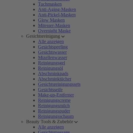
Tuchmasken
Anti-Aging-Masken
Anti-Pickel-Masken
Glow Masken
Mitesser-Masken
Overnight Maske
Gesichtsreinigung
Alle anzeigen
Gesichtspeeling
Gesichtswasser
Mizellenwasser
Reinigungsgel
Reinigungsöl
Abschminkpads
Abschminktücher
Gesichtsreinigungssets
Gesichtsseife
Make-up-Entferner
Reinigungscreme
Reinigungsmilch
Reinigungspuder
Reinigungsschaum
Beauty Tools & Zubehör
Alle anzeigen
Gesichtsmassage