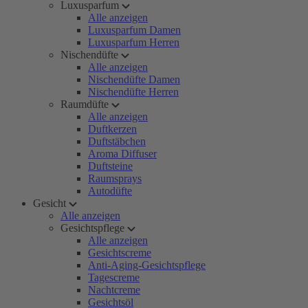
Luxusparfum
Alle anzeigen
Luxusparfum Damen
Luxusparfum Herren
Nischendüfte
Alle anzeigen
Nischendüfte Damen
Nischendüfte Herren
Raumdüfte
Alle anzeigen
Duftkerzen
Duftstäbchen
Aroma Diffuser
Duftsteine
Raumsprays
Autodüfte
Gesicht
Alle anzeigen
Gesichtspflege
Alle anzeigen
Gesichtscreme
Anti-Aging-Gesichtspflege
Tagescreme
Nachtcreme
Gesichtsöl