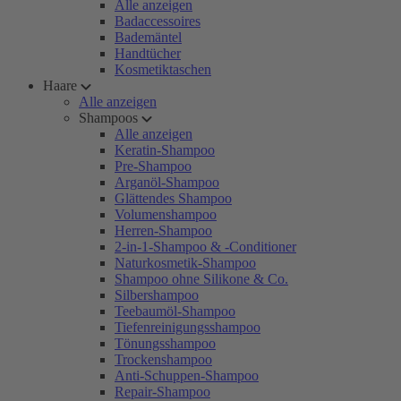
Alle anzeigen
Badaccessoires
Bademäntel
Handtücher
Kosmetiktaschen
Haare
Alle anzeigen
Shampoos
Alle anzeigen
Keratin-Shampoo
Pre-Shampoo
Arganöl-Shampoo
Glättendes Shampoo
Volumenshampoo
Herren-Shampoo
2-in-1-Shampoo & -Conditioner
Naturkosmetik-Shampoo
Shampoo ohne Silikone & Co.
Silbershampoo
Teebaumöl-Shampoo
Tiefenreinigungsshampoo
Tönungsshampoo
Trockenshampoo
Anti-Schuppen-Shampoo
Repair-Shampoo