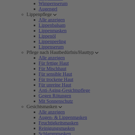
Wimpernserum
Augengel
Lippenpflege
Alle anzeigen
Lippenbalsam
Lippenmasken
Lippenöl
Lippenpeeling
Lippenserum
Pflege nach Hautbedürfnis/Hauttyp
Alle anzeigen
Für fettige Haut
Für Mischhaut
Für sensible Haut
Für trockene Haut
Für unreine Haut
Anti-Aging-Gesichtspflege
Gegen Rötungen
Mit Sonnenschutz
Gesichtsmasken
Alle anzeigen
Augen- & Lippenmasken
Feuchtigkeitsmasken
Reinigungsmasken
Schlammmasken