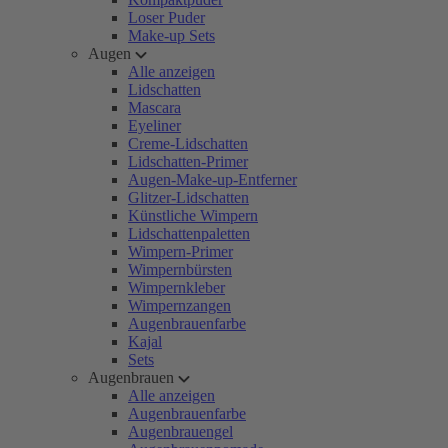
Loser Puder
Make-up Sets
Augen
Alle anzeigen
Lidschatten
Mascara
Eyeliner
Creme-Lidschatten
Lidschatten-Primer
Augen-Make-up-Entferner
Glitzer-Lidschatten
Künstliche Wimpern
Lidschattenpaletten
Wimpern-Primer
Wimpernbürsten
Wimpernkleber
Wimpernzangen
Augenbrauenfarbe
Kajal
Sets
Augenbrauen
Alle anzeigen
Augenbrauenfarbe
Augenbrauengel