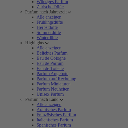
Würziges Parfum
Zitrische Düfte
Parfum nach Jahreszeit
Alle anzeigen
Frühlingsdüfte
Herbstdüfte
Sommerdüfte
Winterdüfte
Highlights
Alle anzeigen
Beliebtes Parfum
Eau de Cologne
Eau de Parfum
Eau de Toilette
Parfum Angebote
Parfum auf Rechnung
Parfum Miniaturen
Parfum Neuheiten
Unisex Parfum
Parfum nach Land
Alle anzeigen
Arabisches Parfum
Französisches Parfum
Italienisches Parfum
Spanisches Parfum