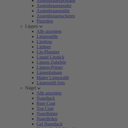
Augenbrauenpomade
Augenbrauenpuder
Augenbrauenstifte
Augenbrauenscheren
Pinzetten
Lippen
Alle anzeigen
Lippenstifte
Lipgloss
Lipliner
Lip-Plumper
Liquid Lipstick
Lippen Zubehör
Lippen-Primer
Lippenbalsam
Matter Lippenstift
Lippenstift-Sets
Nägel
Alle anzeigen
Nagellack
Base Coat
Top Coat
Nagelhärter
Nagelfeilen
Gel Nagellack