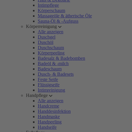
Intimpflege
Körperschaum
Massageöle & ätherische Öle
Sauna-Öl & -Aufguss
Körperreinigung
Alle anzeigen
Duschgel
Duschöl
Duschschaum
Körperpeeling
Badesalz & Badebomben
Badeöl & -milch
Badeschaum
Dusch- & Badesets
Feste Seife
Flüssigseife
Intimreinigung
Handpflege
Alle anzeigen
Handcreme
Handdesinfektion
Handmaske
Handpeeling
Handseife