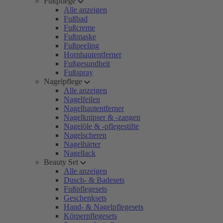
Fußpflege
Alle anzeigen
Fußbad
Fußcreme
Fußmaske
Fußpeeling
Hornhautentferner
Fußgesundheit
Fußspray
Nagelpflege
Alle anzeigen
Nagelfeilen
Nagelhautentferner
Nagelknipser & -zangen
Nagelöle & -pflegestifte
Nagelscheren
Nagelhärter
Nagellack
Beauty Set
Alle anzeigen
Dusch- & Badesets
Fußpflegesets
Geschenksets
Hand- & Nagelpflegesets
Körperpflegesets