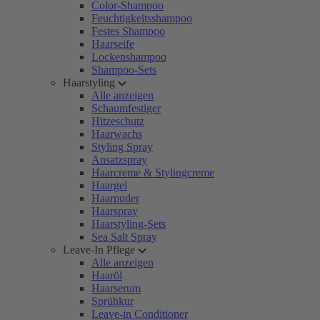
Color-Shampoo
Feuchtigkeitsshampoo
Festes Shampoo
Haarseife
Lockenshampoo
Shampoo-Sets
Haarstyling
Alle anzeigen
Schaumfestiger
Hitzeschutz
Haarwachs
Styling Spray
Ansatzspray
Haarcreme & Stylingcreme
Haargel
Haarpuder
Haarspray
Haarstyling-Sets
Sea Salt Spray
Leave-In Pflege
Alle anzeigen
Haaröl
Haarserum
Sprühkur
Leave-in Conditioner