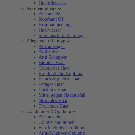
Haarpflegesets
Kopfhautpflege
Alle anzeigen
Kopfhaut-Öl
Kopfhautpeeling
Haarwasser
Sonnenschutz & -pflege
Pflege nach Haartyp
Alle anzeigen
Anti-Frizz
Anti-Schuppen
Blondes Haar
Coloriertes Haar
Empfindliche Kopfhaut
Feines & glattes Haar
Fettiges Haar
Lockiges Haar
Mittel gegen Haarausfall
Normales Haar
Trockenes Haar
Conditioner & Spülung
Alle anzeigen
Color-Conditioner
Feuchtigkeits-Conditioner
Anti-Schuppen-Spülung