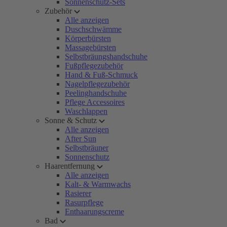
Sonnenschutz-Sets
Zubehör
Alle anzeigen
Duschschwämme
Körperbürsten
Massagebürsten
Selbstbräungshandschuhe
Fußpflegezubehör
Hand & Fuß-Schmuck
Nagelpflegezubehör
Peelinghandschuhe
Pflege Accessoires
Waschlappen
Sonne & Schutz
Alle anzeigen
After Sun
Selbstbräuner
Sonnenschutz
Haarentfernung
Alle anzeigen
Kalt- & Warmwachs
Rasierer
Rasurpflege
Enthaarungscreme
Bad