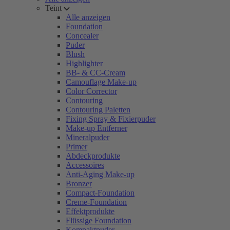
Teint
Alle anzeigen
Foundation
Concealer
Puder
Blush
Highlighter
BB- & CC-Cream
Camouflage Make-up
Color Corrector
Contouring
Contouring Paletten
Fixing Spray & Fixierpuder
Make-up Entferner
Mineralpuder
Primer
Abdeckprodukte
Accessoires
Anti-Aging Make-up
Bronzer
Compact-Foundation
Creme-Foundation
Effektprodukte
Flüssige Foundation
Kompaktpuder