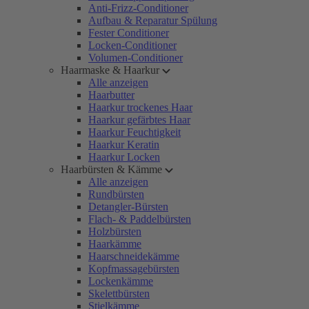
Anti-Frizz-Conditioner
Aufbau & Reparatur Spülung
Fester Conditioner
Locken-Conditioner
Volumen-Conditioner
Haarmaske & Haarkur
Alle anzeigen
Haarbutter
Haarkur trockenes Haar
Haarkur gefärbtes Haar
Haarkur Feuchtigkeit
Haarkur Keratin
Haarkur Locken
Haarbürsten & Kämme
Alle anzeigen
Rundbürsten
Detangler-Bürsten
Flach- & Paddelbürsten
Holzbürsten
Haarkämme
Haarschneidekämme
Kopfmassagebürsten
Lockenkämme
Skelettbürsten
Stielkämme