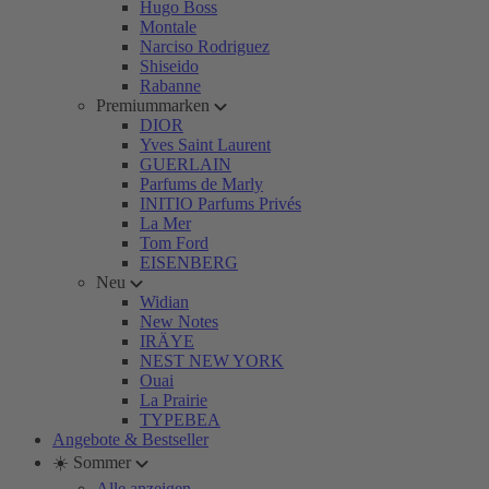
Hugo Boss
Montale
Narciso Rodriguez
Shiseido
Rabanne
Premiummarken
DIOR
Yves Saint Laurent
GUERLAIN
Parfums de Marly
INITIO Parfums Privés
La Mer
Tom Ford
EISENBERG
Neu
Widian
New Notes
IRÄYE
NEST NEW YORK
Ouai
La Prairie
TYPEBEA
Angebote & Bestseller
☀️ Sommer
Alle anzeigen