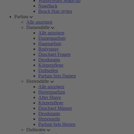
Wasserfestes Make-up
Nagellack
Beach Hair stylen
Parfum
Alle anzeigen
Damendüfte
Alle anzeigen
Damenparfum
Haarparfum
Bodyspray
Duschgel Frauen
Deodorants
Körperpflege
Duftseifen
Parfum Sets Damen
Herrendüfte
Alle anzeigen
Herrenparfum
After Shave
Körperpflege
Duschgel Männer
Deodorants
Herrenseife
Parfum Sets Herren
Duftnoten