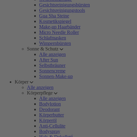
Gesichtsreinigungsbürsten
Gesichtsreinigungstools
Gua Sha Steine
Kosmetikspiegel
Make-up Haarbänder
Micro Needle Roller
Schlafmasken
Wimpernbürsten
Sonne & Schutz
Alle anzeigen
After Sun
Selbstbräuner
Sonnencreme
Sonnen-Make-up
Körper
Alle anzeigen
Körperpflege
Alle anzeigen
Bodylotion
Deodorant
Körperbutter
Körperöl
Anti-Cellulite
Bodyspray
Hals & Dekolleté