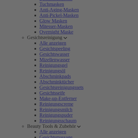
Tuchmasken
Anti-Aging-Masken
Anti-Pickel-Masken
Glow Masken
Mitesser-Masken
Overnight Maske
Gesichtsreinigung
Alle anzeigen
Gesichtspeeling
Gesichtswasser
Mizellenwasser
Reinigungsgel
Reinigungsöl
Abschminkpads
Abschminktücher
Gesichtsreinigungssets
Gesichtsseife
Make-up-Entferner
Reinigungscreme
Reinigungsmilch
Reinigungspuder
Reinigungsschaum
Beauty Tools & Zubehör
Alle anzeigen
Gesichtsmassage