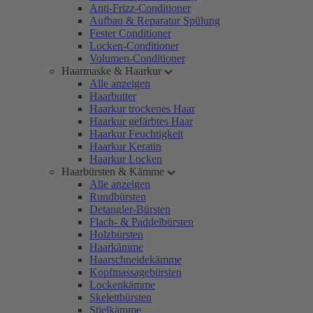
Anti-Frizz-Conditioner
Aufbau & Reparatur Spülung
Fester Conditioner
Locken-Conditioner
Volumen-Conditioner
Haarmaske & Haarkur
Alle anzeigen
Haarbutter
Haarkur trockenes Haar
Haarkur gefärbtes Haar
Haarkur Feuchtigkeit
Haarkur Keratin
Haarkur Locken
Haarbürsten & Kämme
Alle anzeigen
Rundbürsten
Detangler-Bürsten
Flach- & Paddelbürsten
Holzbürsten
Haarkämme
Haarschneidekämme
Kopfmassagebürsten
Lockenkämme
Skelettbürsten
Stielkämme