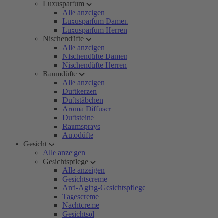
Luxusparfum
Alle anzeigen
Luxusparfum Damen
Luxusparfum Herren
Nischendüfte
Alle anzeigen
Nischendüfte Damen
Nischendüfte Herren
Raumdüfte
Alle anzeigen
Duftkerzen
Duftstäbchen
Aroma Diffuser
Duftsteine
Raumsprays
Autodüfte
Gesicht
Alle anzeigen
Gesichtspflege
Alle anzeigen
Gesichtscreme
Anti-Aging-Gesichtspflege
Tagescreme
Nachtcreme
Gesichtsöl