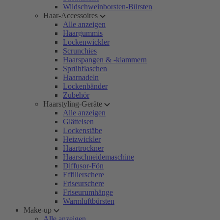
Wildschweinborsten-Bürsten
Haar-Accessoires
Alle anzeigen
Haargummis
Lockenwickler
Scrunchies
Haarspangen & -klammern
Sprühflaschen
Haarnadeln
Lockenbänder
Zubehör
Haarstyling-Geräte
Alle anzeigen
Glätteisen
Lockenstäbe
Heizwickler
Haartrockner
Haarschneidemaschine
Diffusor-Fön
Effilierschere
Friseurschere
Friseurumhänge
Warmluftbürsten
Make-up
Alle anzeigen