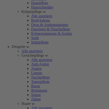
Haarpflege
Haarschneider
Körperpflege
Alle anzeigen
Bodylotions
Deos & Antitranspirants
Duschgel & Duschpflege
Körperreinigung & Scrubs
Seife
Intimpflege
Drogerie
Alle anzeigen
Gesichtspflege
Alle anzeigen
Anti-Aging
Augen
Lippen
Nachtpflege
Tagespflege
Rasur
Reinigung
Sonne
Zähne
Haare
Alle anzeigen