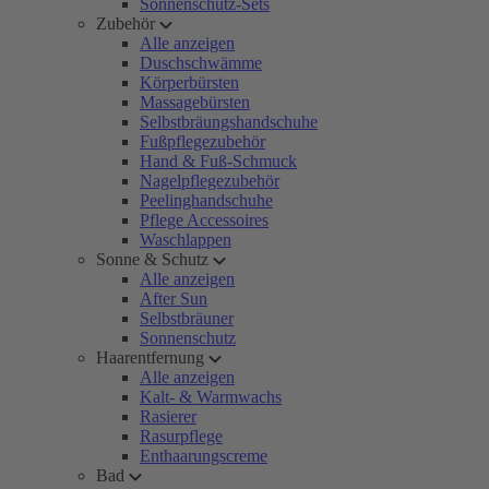
Sonnenschutz-Sets
Zubehör
Alle anzeigen
Duschschwämme
Körperbürsten
Massagebürsten
Selbstbräungshandschuhe
Fußpflegezubehör
Hand & Fuß-Schmuck
Nagelpflegezubehör
Peelinghandschuhe
Pflege Accessoires
Waschlappen
Sonne & Schutz
Alle anzeigen
After Sun
Selbstbräuner
Sonnenschutz
Haarentfernung
Alle anzeigen
Kalt- & Warmwachs
Rasierer
Rasurpflege
Enthaarungscreme
Bad