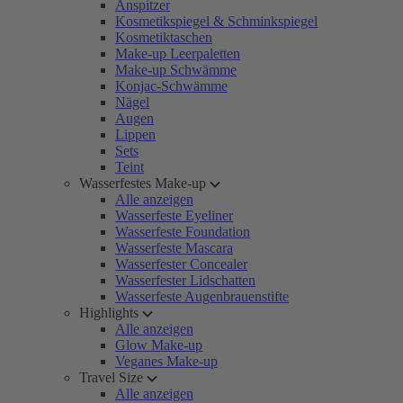
Anspitzer
Kosmetikspiegel & Schminkspiegel
Kosmetiktaschen
Make-up Leerpaletten
Make-up Schwämme
Konjac-Schwämme
Nägel
Augen
Lippen
Sets
Teint
Wasserfestes Make-up
Alle anzeigen
Wasserfeste Eyeliner
Wasserfeste Foundation
Wasserfeste Mascara
Wasserfester Concealer
Wasserfester Lidschatten
Wasserfeste Augenbrauenstifte
Highlights
Alle anzeigen
Glow Make-up
Veganes Make-up
Travel Size
Alle anzeigen