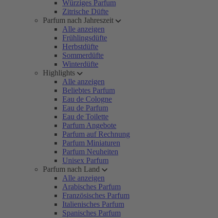
Würziges Parfum
Zitrische Düfte
Parfum nach Jahreszeit
Alle anzeigen
Frühlingsdüfte
Herbstdüfte
Sommerdüfte
Winterdüfte
Highlights
Alle anzeigen
Beliebtes Parfum
Eau de Cologne
Eau de Parfum
Eau de Toilette
Parfum Angebote
Parfum auf Rechnung
Parfum Miniaturen
Parfum Neuheiten
Unisex Parfum
Parfum nach Land
Alle anzeigen
Arabisches Parfum
Französisches Parfum
Italienisches Parfum
Spanisches Parfum