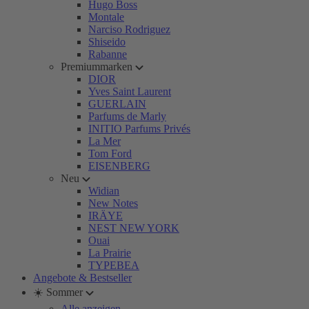
Hugo Boss
Montale
Narciso Rodriguez
Shiseido
Rabanne
Premiummarken
DIOR
Yves Saint Laurent
GUERLAIN
Parfums de Marly
INITIO Parfums Privés
La Mer
Tom Ford
EISENBERG
Neu
Widian
New Notes
IRÄYE
NEST NEW YORK
Ouai
La Prairie
TYPEBEA
Angebote & Bestseller
☀️ Sommer
Alle anzeigen