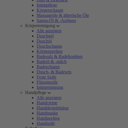
Intimpflege
Körperschaum
Massageöle & ätherische Öle
Sauna-Öl & -Aufguss
Körperreinigung
Alle anzeigen
Duschgel
Duschöl
Duschschaum
Körperpeeling
Badesalz & Badebomben
Badeöl & -milch
Badeschaum
Dusch- & Badesets
Feste Seife
Flüssigseife
Intimreinigung
Handpflege
Alle anzeigen
Handcreme
Handdesinfektion
Handmaske
Handpeeling
Handseife