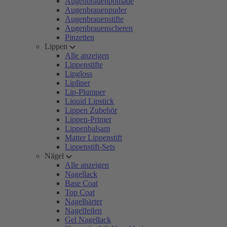
Augenbrauenpomade
Augenbrauenpuder
Augenbrauenstifte
Augenbrauenscheren
Pinzetten
Lippen
Alle anzeigen
Lippenstifte
Lipgloss
Lipliner
Lip-Plumper
Liquid Lipstick
Lippen Zubehör
Lippen-Primer
Lippenbalsam
Matter Lippenstift
Lippenstift-Sets
Nägel
Alle anzeigen
Nagellack
Base Coat
Top Coat
Nagelhärter
Nagelfeilen
Gel Nagellack