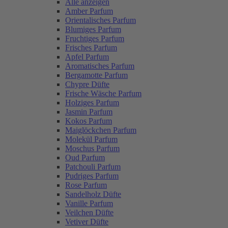
Alle anzeigen
Amber Parfum
Orientalisches Parfum
Blumiges Parfum
Fruchtiges Parfum
Frisches Parfum
Apfel Parfum
Aromatisches Parfum
Bergamotte Parfum
Chypre Düfte
Frische Wäsche Parfum
Holziges Parfum
Jasmin Parfum
Kokos Parfum
Maiglöckchen Parfum
Molekül Parfum
Moschus Parfum
Oud Parfum
Patchouli Parfum
Pudriges Parfum
Rose Parfum
Sandelholz Düfte
Vanille Parfum
Veilchen Düfte
Vetiver Düfte