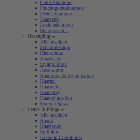
Color-Shampoo
Feuchtigkeitsshampoo
Festes Shampoo
Haarseife
Lockenshampoo
Shampoo-Sets
Haarstyling
Alle anzeigen
Schaumfestiger
Hitzeschutz
Haarwachs
Styling Spray
Ansatzspray
Haarcreme & Stylingcreme
Haargel
Haarpuder
Haarspray
Haarstyling-Sets
Sea Salt Spray
Leave-In Pflege
Alle anzeigen
Haaröl
Haarserum
Sprühkur
Leave-in Conditioner