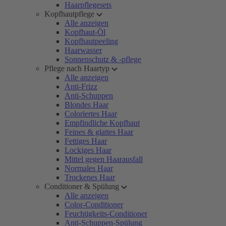
Haarpflegesets
Kopfhautpflege
Alle anzeigen
Kopfhaut-Öl
Kopfhautpeeling
Haarwasser
Sonnenschutz & -pflege
Pflege nach Haartyp
Alle anzeigen
Anti-Frizz
Anti-Schuppen
Blondes Haar
Coloriertes Haar
Empfindliche Kopfhaut
Feines & glattes Haar
Fettiges Haar
Lockiges Haar
Mittel gegen Haarausfall
Normales Haar
Trockenes Haar
Conditioner & Spülung
Alle anzeigen
Color-Conditioner
Feuchtigkeits-Conditioner
Anti-Schuppen-Spülung