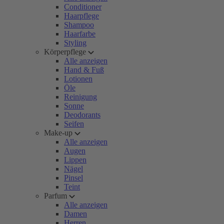
Conditioner
Haarpflege
Shampoo
Haarfarbe
Styling
Körperpflege
Alle anzeigen
Hand & Fuß
Lotionen
Öle
Reinigung
Sonne
Deodorants
Seifen
Make-up
Alle anzeigen
Augen
Lippen
Nägel
Pinsel
Teint
Parfum
Alle anzeigen
Damen
Herren