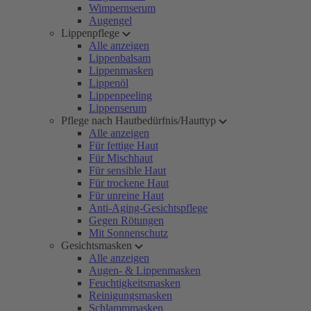
Wimpernserum
Augengel
Lippenpflege
Alle anzeigen
Lippenbalsam
Lippenmasken
Lippenöl
Lippenpeeling
Lippenserum
Pflege nach Hautbedürfnis/Hauttyp
Alle anzeigen
Für fettige Haut
Für Mischhaut
Für sensible Haut
Für trockene Haut
Für unreine Haut
Anti-Aging-Gesichtspflege
Gegen Rötungen
Mit Sonnenschutz
Gesichtsmasken
Alle anzeigen
Augen- & Lippenmasken
Feuchtigkeitsmasken
Reinigungsmasken
Schlammmasken