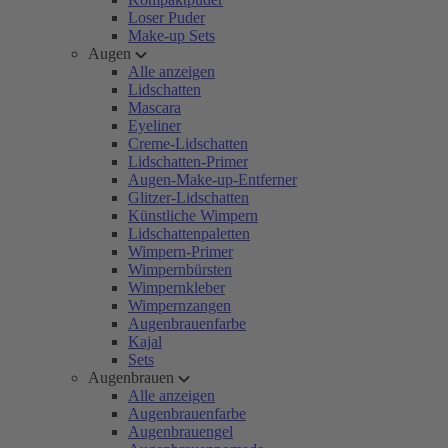
Loser Puder
Make-up Sets
Augen
Alle anzeigen
Lidschatten
Mascara
Eyeliner
Creme-Lidschatten
Lidschatten-Primer
Augen-Make-up-Entferner
Glitzer-Lidschatten
Künstliche Wimpern
Lidschattenpaletten
Wimpern-Primer
Wimpernbürsten
Wimpernkleber
Wimpernzangen
Augenbrauenfarbe
Kajal
Sets
Augenbrauen
Alle anzeigen
Augenbrauenfarbe
Augenbrauengel