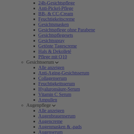
24h-Gesichtspflege
Anti-Pickel-Pflege
BB- & CC-Cream
Feuchtigkeitscreme
Gesichtsmasken
Gesichtspflege ohne Parabene
Gesichtspflegesets
Gesichtsspray
Getönte Tagescreme
Hals & Dekolleté
Pflege mit Q10
Gesichtsserum
Alle anzeigen
Anti-Aging-Gesichtsserum
Collagenserum
Feuchtigkeitsserum
Hyaluronsäure-Serum
Vitamin C Serum
Ampullen
Augenpflege
Alle anzeigen
Augenbrauenserum
Augencreme
Augenmasken & -pads
Augenserum