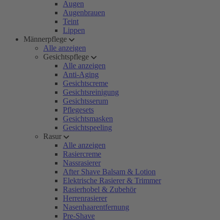
Augen
Augenbrauen
Teint
Lippen
Männerpflege
Alle anzeigen
Gesichtspflege
Alle anzeigen
Anti-Aging
Gesichtscreme
Gesichtsreinigung
Gesichtsserum
Pflegesets
Gesichtsmasken
Gesichtspeeling
Rasur
Alle anzeigen
Rasiercreme
Nassrasierer
After Shave Balsam & Lotion
Elektrische Rasierer & Trimmer
Rasierhobel & Zubehör
Herrenrasierer
Nasenhaarentfernung
Pre-Shave