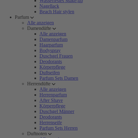
Wasserfestes Make-up
Nagellack
Beach Hair stylen
Parfum
Alle anzeigen
Damendüfte
Alle anzeigen
Damenparfum
Haarparfum
Bodyspray
Duschgel Frauen
Deodorants
Körperpflege
Duftseifen
Parfum Sets Damen
Herrendüfte
Alle anzeigen
Herrenparfum
After Shave
Körperpflege
Duschgel Männer
Deodorants
Herrenseife
Parfum Sets Herren
Duftnoten