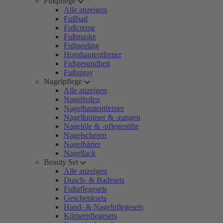
Fußpflege
Alle anzeigen
Fußbad
Fußcreme
Fußmaske
Fußpeeling
Hornhautentferner
Fußgesundheit
Fußspray
Nagelpflege
Alle anzeigen
Nagelfeilen
Nagelhautentferner
Nagelknipser & -zangen
Nagelöle & -pflegestifte
Nagelscheren
Nagelhärter
Nagellack
Beauty Set
Alle anzeigen
Dusch- & Badesets
Fußpflegesets
Geschenksets
Hand- & Nagelpflegesets
Körperpflegesets