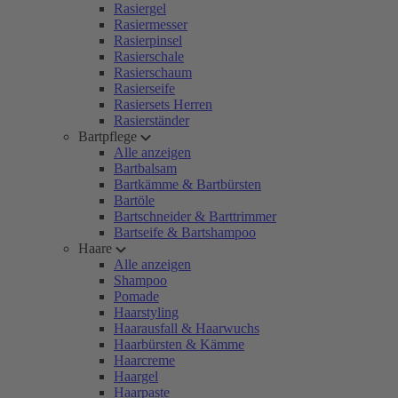
Rasiergel
Rasiermesser
Rasierpinsel
Rasierschale
Rasierschaum
Rasierseife
Rasiersets Herren
Rasierständer
Bartpflege
Alle anzeigen
Bartbalsam
Bartkämme & Bartbürsten
Bartöle
Bartschneider & Barttrimmer
Bartseife & Bartshampoo
Haare
Alle anzeigen
Shampoo
Pomade
Haarstyling
Haarausfall & Haarwuchs
Haarbürsten & Kämme
Haarcreme
Haargel
Haarpaste