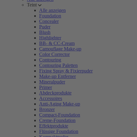
Teint
Alle anzeigen
Foundation
Concealer
Puder
Blush
Highlighter
BB- & CC-Cream
Camouflage Make-up
Color Corrector
Contouring
Contouring Paletten
Fixing Spray & Fixierpuder
Make-up Entferner
Mineralpuder
Primer
Abdeckprodukte
Accessoires
Anti-Aging Make-up
Bronzer
Compact-Foundation
Creme-Foundation
Effektprodukte
Flüssige Foundation
Kompaktpuder