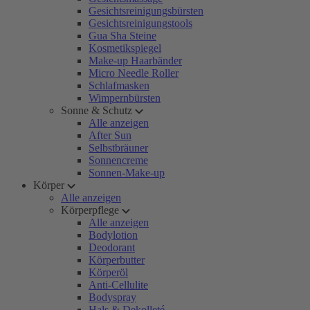
Gesichtsreinigungsbürsten
Gesichtsreinigungstools
Gua Sha Steine
Kosmetikspiegel
Make-up Haarbänder
Micro Needle Roller
Schlafmasken
Wimpernbürsten
Sonne & Schutz
Alle anzeigen
After Sun
Selbstbräuner
Sonnencreme
Sonnen-Make-up
Körper
Alle anzeigen
Körperpflege
Alle anzeigen
Bodylotion
Deodorant
Körperbutter
Körperöl
Anti-Cellulite
Bodyspray
Hals & Dekolleté