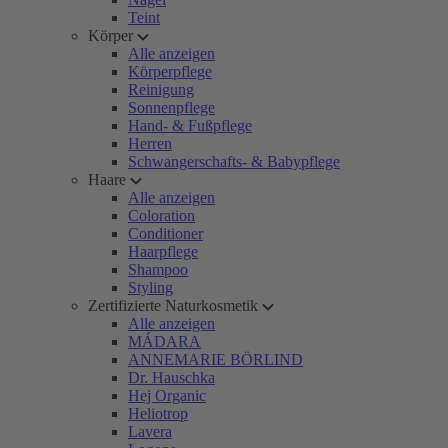
Teint
Körper
Alle anzeigen
Körperpflege
Reinigung
Sonnenpflege
Hand- & Fußpflege
Herren
Schwangerschafts- & Babypflege
Haare
Alle anzeigen
Coloration
Conditioner
Haarpflege
Shampoo
Styling
Zertifizierte Naturkosmetik
Alle anzeigen
MÁDARA
ANNEMARIE BÖRLIND
Dr. Hauschka
Hej Organic
Heliotrop
Lavera