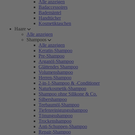
Alle anzeigen
Badaccessoires
Bademäntel
Handtücher
Kosmetiktaschen
Haare
Alle anzeigen
Shampoos
Alle anzeigen
Keratin-Shampoo
Pre-Shampoo
Arganöl-Shampoo
Glättendes Shampoo
Volumenshampoo
Herren-Shampoo
2-in-1-Shampoo & -Conditioner
Naturkosmetik-Shampoo
Shampoo ohne Silikone & Co.
Silbershampoo
Teebaumöl-Shampoo
Tiefenreinigungsshampoo
Tönungsshampoo
Trockenshampoo
Anti-Schuppen-Shampoo
Repair-Shampoo