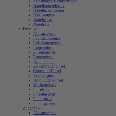
Kunstnägel & Nageldesign
Nagelhautentferner
Nagellackentferner
UV-Lampen
Nagelpflege
Nagelsets
Pinsel
Alle anzeigen
Foundationpinsel
Lidschattenpinsel
Lippenpinsel
Pinselreiniger
Rougepinsel
Applikatoren
Augenbrauenpinsel
Concealer-Pinsel
Eyelinerpinsel
Highlighter-Pinsel
Maskenpinsel
Pinselsets
Pinseltaschen
Puderpinsel
Puderquasten
Zubehör
Alle anzeigen