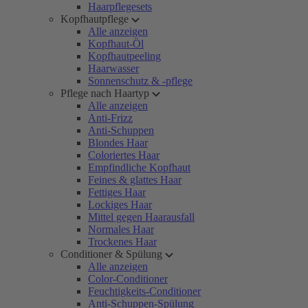
Haarpflegesets
Kopfhautpflege
Alle anzeigen
Kopfhaut-Öl
Kopfhautpeeling
Haarwasser
Sonnenschutz & -pflege
Pflege nach Haartyp
Alle anzeigen
Anti-Frizz
Anti-Schuppen
Blondes Haar
Coloriertes Haar
Empfindliche Kopfhaut
Feines & glattes Haar
Fettiges Haar
Lockiges Haar
Mittel gegen Haarausfall
Normales Haar
Trockenes Haar
Conditioner & Spülung
Alle anzeigen
Color-Conditioner
Feuchtigkeits-Conditioner
Anti-Schuppen-Spülung