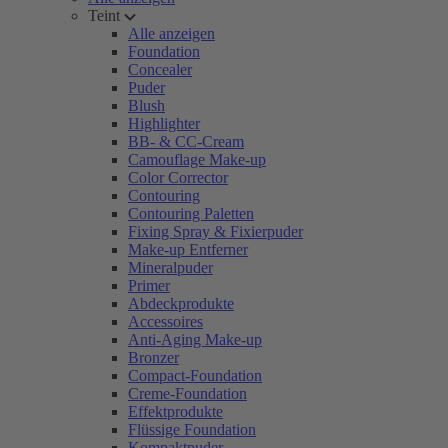
Teint
Alle anzeigen
Foundation
Concealer
Puder
Blush
Highlighter
BB- & CC-Cream
Camouflage Make-up
Color Corrector
Contouring
Contouring Paletten
Fixing Spray & Fixierpuder
Make-up Entferner
Mineralpuder
Primer
Abdeckprodukte
Accessoires
Anti-Aging Make-up
Bronzer
Compact-Foundation
Creme-Foundation
Effektprodukte
Flüssige Foundation
Kompaktpuder