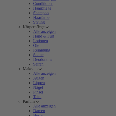
Conditioner
Haarpflege
Shampoo
Haarfarbe
Styling
Körperpflege
Alle anzeigen
Hand & Fuß
Lotionen
Öle
Reinigung
Sonne
Deodorants
Seifen
Make-up
Alle anzeigen
Augen
Lippen
Nägel
Pinsel
Teint
Parfum
Alle anzeigen
Damen
Herren