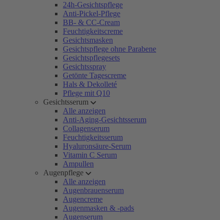
24h-Gesichtspflege
Anti-Pickel-Pflege
BB- & CC-Cream
Feuchtigkeitscreme
Gesichtsmasken
Gesichtspflege ohne Parabene
Gesichtspflegesets
Gesichtsspray
Getönte Tagescreme
Hals & Dekolleté
Pflege mit Q10
Gesichtsserum
Alle anzeigen
Anti-Aging-Gesichtsserum
Collagenserum
Feuchtigkeitsserum
Hyaluronsäure-Serum
Vitamin C Serum
Ampullen
Augenpflege
Alle anzeigen
Augenbrauenserum
Augencreme
Augenmasken & -pads
Augenserum