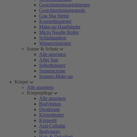
Gesichtsreinigungsbürsten
Gesichtsreinigungstools
Gua Sha Steine
Kosmetikspiegel
Make-up Haarbänder
Micro Needle Roller
Schlafmasken
Wimpernbürsten
Sonne & Schutz
Alle anzeigen
After Sun
Selbstbräuner
Sonnencreme
Sonnen-Make-up
Körper
Alle anzeigen
Körperpflege
Alle anzeigen
Bodylotion
Deodorant
Körperbutter
Körperöl
Anti-Cellulite
Bodyspray
Hals & Dekolleté