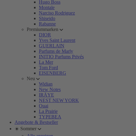
Hugo Boss
Montale
Narciso Rodriguez
Shiseido
Rabanne
Premiummarken
DIOR
Yves Saint Laurent
GUERLAIN
Parfums de Marly
INITIO Parfums Privés
La Mer
Tom Ford
EISENBERG
Neu
Widian
New Notes
IRÄYE
NEST NEW YORK
Ouai
La Prairie
TYPEBEA
Angebote & Bestseller
☀️ Sommer
Alle anzeigen