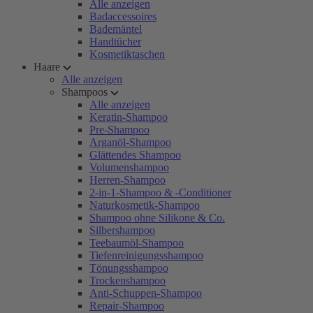
Alle anzeigen
Badaccessoires
Bademäntel
Handtücher
Kosmetiktaschen
Haare
Alle anzeigen
Shampoos
Alle anzeigen
Keratin-Shampoo
Pre-Shampoo
Arganöl-Shampoo
Glättendes Shampoo
Volumenshampoo
Herren-Shampoo
2-in-1-Shampoo & -Conditioner
Naturkosmetik-Shampoo
Shampoo ohne Silikone & Co.
Silbershampoo
Teebaumöl-Shampoo
Tiefenreinigungsshampoo
Tönungsshampoo
Trockenshampoo
Anti-Schuppen-Shampoo
Repair-Shampoo