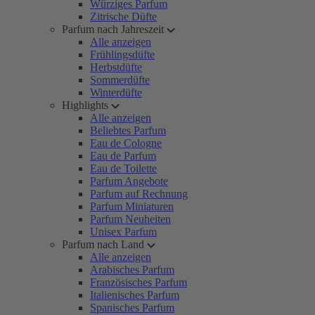
Würziges Parfum
Zitrische Düfte
Parfum nach Jahreszeit
Alle anzeigen
Frühlingsdüfte
Herbstdüfte
Sommerdüfte
Winterdüfte
Highlights
Alle anzeigen
Beliebtes Parfum
Eau de Cologne
Eau de Parfum
Eau de Toilette
Parfum Angebote
Parfum auf Rechnung
Parfum Miniaturen
Parfum Neuheiten
Unisex Parfum
Parfum nach Land
Alle anzeigen
Arabisches Parfum
Französisches Parfum
Italienisches Parfum
Spanisches Parfum