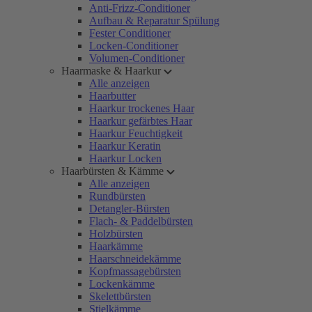
Anti-Frizz-Conditioner
Aufbau & Reparatur Spülung
Fester Conditioner
Locken-Conditioner
Volumen-Conditioner
Haarmaske & Haarkur
Alle anzeigen
Haarbutter
Haarkur trockenes Haar
Haarkur gefärbtes Haar
Haarkur Feuchtigkeit
Haarkur Keratin
Haarkur Locken
Haarbürsten & Kämme
Alle anzeigen
Rundbürsten
Detangler-Bürsten
Flach- & Paddelbürsten
Holzbürsten
Haarkämme
Haarschneidekämme
Kopfmassagebürsten
Lockenkämme
Skelettbürsten
Stielkämme