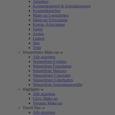
Anspitzer
Kosmetikspiegel & Schminkspiegel
Kosmetiktaschen
Make-up Leerpaletten
Make-up Schwämme
Konjac-Schwämme
Nägel
Augen
Lippen
Sets
Teint
Wasserfestes Make-up
Alle anzeigen
Wasserfeste Eyeliner
Wasserfeste Foundation
Wasserfeste Mascara
Wasserfester Concealer
Wasserfester Lidschatten
Wasserfeste Augenbrauenstifte
Highlights
Alle anzeigen
Glow Make-up
Veganes Make-up
Travel Size
Alle anzeigen