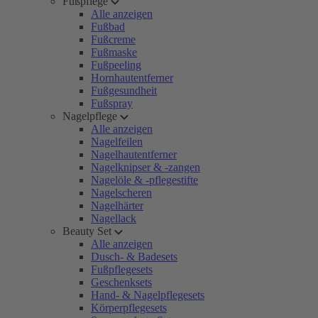
Fußpflege
Alle anzeigen
Fußbad
Fußcreme
Fußmaske
Fußpeeling
Hornhautentferner
Fußgesundheit
Fußspray
Nagelpflege
Alle anzeigen
Nagelfeilen
Nagelhautentferner
Nagelknipser & -zangen
Nagelöle & -pflegestifte
Nagelscheren
Nagelhärter
Nagellack
Beauty Set
Alle anzeigen
Dusch- & Badesets
Fußpflegesets
Geschenksets
Hand- & Nagelpflegesets
Körperpflegesets