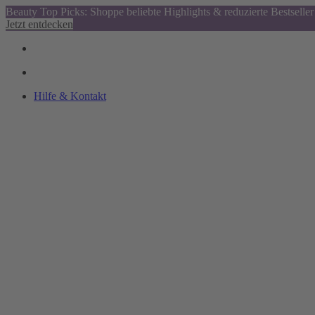
Beauty Top Picks: Shoppe beliebte Highlights & reduzierte Bestseller
Jetzt entdecken
Hilfe & Kontakt