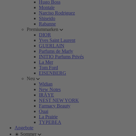
Hugo Boss
Montale
Narciso Rodriguez
Shiseido
Rabanne
Premiummarken
DIOR
Yves Saint Laurent
GUERLAIN
Parfums de Marly
INITIO Parfums Privés
La Mer
Tom Ford
EISENBERG
Neu
Widian
New Notes
IRÄYE
NEST NEW YORK
Farmacy Beauty
Ouai
La Prairie
TYPEBEA
Angebote
☀️ Sommer