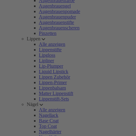
Augenbrauenfarbe
Augenbrauengel
Augenbrauenpomade
Augenbrauenpuder
Augenbrauenstifte
Augenbrauenscheren
Pinzetten
Lippen
Alle anzeigen
Lippenstifte
Lipgloss
Lipliner
Lip-Plumper
Liquid Lipstick
Lippen Zubehör
Lippen-Primer
Lippenbalsam
Matter Lippenstift
Lippenstift-Sets
Nägel
Alle anzeigen
Nagellack
Base Coat
Top Coat
Nagelhärter