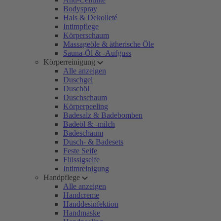
Bodyspray
Hals & Dekolleté
Intimpflege
Körperschaum
Massageöle & ätherische Öle
Sauna-Öl & -Aufguss
Körperreinigung
Alle anzeigen
Duschgel
Duschöl
Duschschaum
Körperpeeling
Badesalz & Badebomben
Badeöl & -milch
Badeschaum
Dusch- & Badesets
Feste Seife
Flüssigseife
Intimreinigung
Handpflege
Alle anzeigen
Handcreme
Handdesinfektion
Handmaske