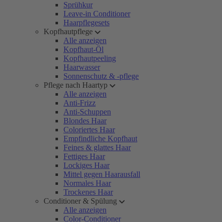
Sprühkur
Leave-in Conditioner
Haarpflegesets
Kopfhautpflege
Alle anzeigen
Kopfhaut-Öl
Kopfhautpeeling
Haarwasser
Sonnenschutz & -pflege
Pflege nach Haartyp
Alle anzeigen
Anti-Frizz
Anti-Schuppen
Blondes Haar
Coloriertes Haar
Empfindliche Kopfhaut
Feines & glattes Haar
Fettiges Haar
Lockiges Haar
Mittel gegen Haarausfall
Normales Haar
Trockenes Haar
Conditioner & Spülung
Alle anzeigen
Color-Conditioner