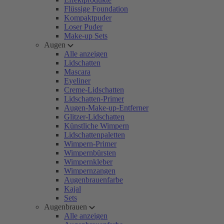
Flüssige Foundation
Kompaktpuder
Loser Puder
Make-up Sets
Augen
Alle anzeigen
Lidschatten
Mascara
Eyeliner
Creme-Lidschatten
Lidschatten-Primer
Augen-Make-up-Entferner
Glitzer-Lidschatten
Künstliche Wimpern
Lidschattenpaletten
Wimpern-Primer
Wimpernbürsten
Wimpernkleber
Wimpernzangen
Augenbrauenfarbe
Kajal
Sets
Augenbrauen
Alle anzeigen