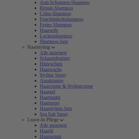
Anti-Schuppen-Shampoo
Repair-Shampoo
Color-Shampoo
Feuchtigkeitsshampoo
Festes Shampoo
Haarseife
Lockenshampoo
Shampoo-Sets
Haarstyling
Alle anzeigen
Schaumfestiger
Hitzeschutz
Haarwachs
Styling Spray
Ansatzspray
Haarcreme & Stylingcreme
Haargel
Haarpuder
Haarspray
Haarstyling-Sets
Sea Salt Spray
Leave-In Pflege
Alle anzeigen
Haaröl
Haarserum