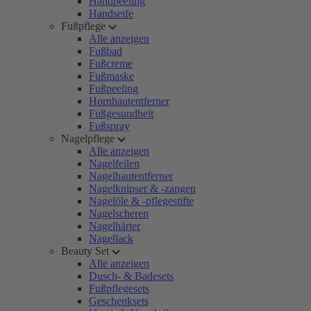
Handpeeling
Handseife
Fußpflege
Alle anzeigen
Fußbad
Fußcreme
Fußmaske
Fußpeeling
Hornhautentferner
Fußgesundheit
Fußspray
Nagelpflege
Alle anzeigen
Nagelfeilen
Nagelhautentferner
Nagelknipser & -zangen
Nagelöle & -pflegestifte
Nagelscheren
Nagelhärter
Nagellack
Beauty Set
Alle anzeigen
Dusch- & Badesets
Fußpflegesets
Geschenksets