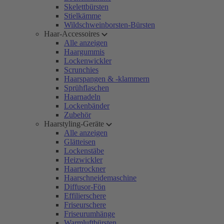
Skelettbürsten
Stielkämme
Wildschweinborsten-Bürsten
Haar-Accessoires
Alle anzeigen
Haargummis
Lockenwickler
Scrunchies
Haarspangen & -klammern
Sprühflaschen
Haarnadeln
Lockenbänder
Zubehör
Haarstyling-Geräte
Alle anzeigen
Glätteisen
Lockenstäbe
Heizwickler
Haartrockner
Haarschneidemaschine
Diffusor-Fön
Effilierschere
Friseurschere
Friseurumhänge
Warmluftbürsten