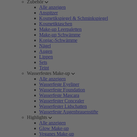
Zubehör
Alle anzeigen
Anspitzer
Kosmetikspiegel & Schminkspiegel
Kosmetiktaschen
Make-up Leerpaletten
Make-up Schwämme
Konjac-Schwämme
Nägel
Augen
Lippen
Sets
Teint
Wasserfestes Make-up
Alle anzeigen
Wasserfeste Eyeliner
Wasserfeste Foundation
Wasserfeste Mascara
Wasserfester Concealer
Wasserfester Lidschatten
Wasserfeste Augenbrauenstifte
Highlights
Alle anzeigen
Glow Make-up
Veganes Make-up