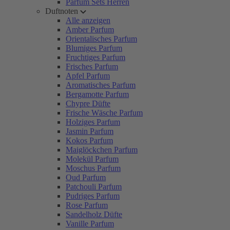
Parfum Sets Herren
Duftnoten
Alle anzeigen
Amber Parfum
Orientalisches Parfum
Blumiges Parfum
Fruchtiges Parfum
Frisches Parfum
Apfel Parfum
Aromatisches Parfum
Bergamotte Parfum
Chypre Düfte
Frische Wäsche Parfum
Holziges Parfum
Jasmin Parfum
Kokos Parfum
Maiglöckchen Parfum
Molekül Parfum
Moschus Parfum
Oud Parfum
Patchouli Parfum
Pudriges Parfum
Rose Parfum
Sandelholz Düfte
Vanille Parfum