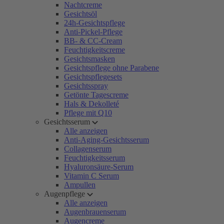
Nachtcreme
Gesichtsöl
24h-Gesichtspflege
Anti-Pickel-Pflege
BB- & CC-Cream
Feuchtigkeitscreme
Gesichtsmasken
Gesichtspflege ohne Parabene
Gesichtspflegesets
Gesichtsspray
Getönte Tagescreme
Hals & Dekolleté
Pflege mit Q10
Gesichtsserum
Alle anzeigen
Anti-Aging-Gesichtsserum
Collagenserum
Feuchtigkeitsserum
Hyaluronsäure-Serum
Vitamin C Serum
Ampullen
Augenpflege
Alle anzeigen
Augenbrauenserum
Augencreme