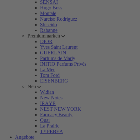
SENSAI
Hugo Boss
Montale
Narciso Rodriguez
Shiseido
Rabanne
Premiummarken
DIOR
Yves Saint Laurent
GUERLAIN
Parfums de Marly
INITIO Parfums Privés
La Mer
Tom Ford
EISENBERG
Neu
Widian
New Notes
IRÄYE
NEST NEW YORK
Farmacy Beauty
Ouai
La Prairie
TYPEBEA
Angebote