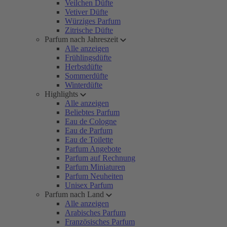
Veilchen Düfte
Vetiver Düfte
Würziges Parfum
Zitrische Düfte
Parfum nach Jahreszeit
Alle anzeigen
Frühlingsdüfte
Herbstdüfte
Sommerdüfte
Winterdüfte
Highlights
Alle anzeigen
Beliebtes Parfum
Eau de Cologne
Eau de Parfum
Eau de Toilette
Parfum Angebote
Parfum auf Rechnung
Parfum Miniaturen
Parfum Neuheiten
Unisex Parfum
Parfum nach Land
Alle anzeigen
Arabisches Parfum
Französisches Parfum