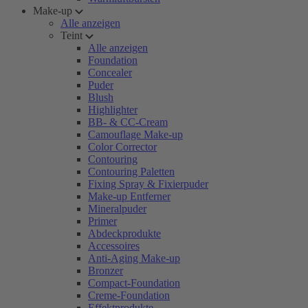
Make-up
Alle anzeigen
Teint
Alle anzeigen
Foundation
Concealer
Puder
Blush
Highlighter
BB- & CC-Cream
Camouflage Make-up
Color Corrector
Contouring
Contouring Paletten
Fixing Spray & Fixierpuder
Make-up Entferner
Mineralpuder
Primer
Abdeckprodukte
Accessoires
Anti-Aging Make-up
Bronzer
Compact-Foundation
Creme-Foundation
Effektprodukte