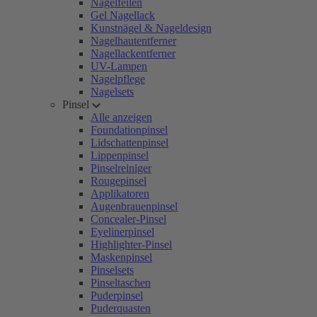
Nagelfeilen
Gel Nagellack
Kunstnägel & Nageldesign
Nagelhautentferner
Nagellackentferner
UV-Lampen
Nagelpflege
Nagelsets
Pinsel
Alle anzeigen
Foundationpinsel
Lidschattenpinsel
Lippenpinsel
Pinselreiniger
Rougepinsel
Applikatoren
Augenbrauenpinsel
Concealer-Pinsel
Eyelinerpinsel
Highlighter-Pinsel
Maskenpinsel
Pinselsets
Pinseltaschen
Puderpinsel
Puderquasten