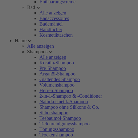
Enthaarungscreme
Bad
Alle anzeigen
Badaccessoires
Bademäntel
Handtücher
Kosmetiktaschen
Haare
Alle anzeigen
Shampoos
Alle anzeigen
Keratin-Shampoo
Pre-Shampoo
Arganöl-Shampoo
Glättendes Shampoo
Volumenshampoo
Herren-Shampoo
2-in-1-Shampoo & -Conditioner
Naturkosmetik-Shampoo
Shampoo ohne Silikone & Co.
Silbershampoo
Teebaumöl-Shampoo
Tiefenreinigungsshampoo
Tönungsshampoo
Trockenshampoo