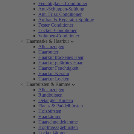
Feuchtigkeits-Conditioner
Anti-Schuppen-Spülung
Anti-Frizz-Conditioner
Aufbau & Reparatur Spülung
Fester Conditioner
Locken-Conditioner
Volumen-Conditioner
Haarmaske & Haarkur
Alle anzeigen
Haarbutter
Haarkur trockenes Haar
Haarkur gefärbtes Haar
Haarkur Feuchtigkeit
Haarkur Keratin
Haarkur Locken
Haarbürsten & Kämme
Alle anzeigen
Rundbürsten
Detangler-Bürsten
Flach- & Paddelbürsten
Holzbürsten
Haarkämme
Haarschneidekämme
Kopfmassagebürsten
Lockenkämme