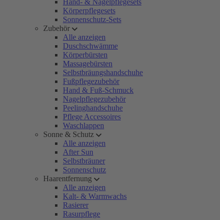
Hand- & Nagelpflegesets
Körperpflegesets
Sonnenschutz-Sets
Zubehör
Alle anzeigen
Duschschwämme
Körperbürsten
Massagebürsten
Selbstbräungshandschuhe
Fußpflegezubehör
Hand & Fuß-Schmuck
Nagelpflegezubehör
Peelinghandschuhe
Pflege Accessoires
Waschlappen
Sonne & Schutz
Alle anzeigen
After Sun
Selbstbräuner
Sonnenschutz
Haarentfernung
Alle anzeigen
Kalt- & Warmwachs
Rasierer
Rasurpflege