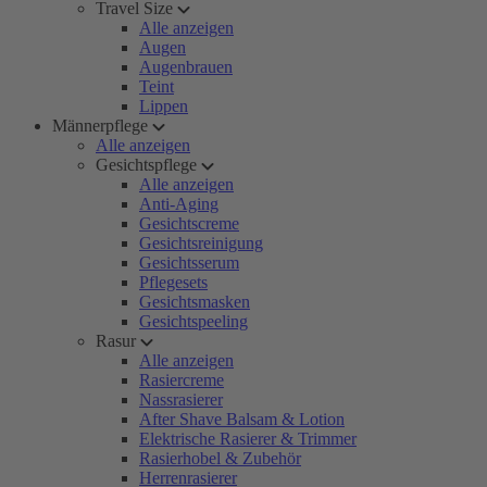
Travel Size
Alle anzeigen
Augen
Augenbrauen
Teint
Lippen
Männerpflege
Alle anzeigen
Gesichtspflege
Alle anzeigen
Anti-Aging
Gesichtscreme
Gesichtsreinigung
Gesichtsserum
Pflegesets
Gesichtsmasken
Gesichtspeeling
Rasur
Alle anzeigen
Rasiercreme
Nassrasierer
After Shave Balsam & Lotion
Elektrische Rasierer & Trimmer
Rasierhobel & Zubehör
Herrenrasierer