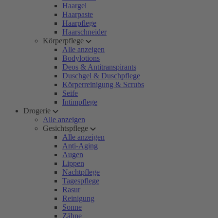
Haargel
Haarpaste
Haarpflege
Haarschneider
Körperpflege
Alle anzeigen
Bodylotions
Deos & Antitranspirants
Duschgel & Duschpflege
Körperreinigung & Scrubs
Seife
Intimpflege
Drogerie
Alle anzeigen
Gesichtspflege
Alle anzeigen
Anti-Aging
Augen
Lippen
Nachtpflege
Tagespflege
Rasur
Reinigung
Sonne
Zähne