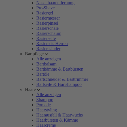
Nasenhaarentfernung
Pre-Shave
Rasiergel
Rasiermesser
Rasierpinsel
Rasierschale
Rasierschaum
Rasierseife
Rasiersets Herren
Rasierständer
Bartpflege
Alle anzeigen
Bartbalsam
Bartkämme & Bartbürsten
Bartöle
Bartschneider & Barttrimmer
Bartseife & Bartshampoo
Haare
Alle anzeigen
Shampoo
Pomade
Haarstyling
Haarausfall & Haarwuchs
Haarbürsten & Kämme
Haarcreme