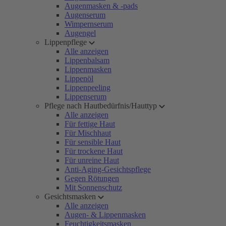
Augenmasken & -pads
Augenserum
Wimpernserum
Augengel
Lippenpflege
Alle anzeigen
Lippenbalsam
Lippenmasken
Lippenöl
Lippenpeeling
Lippenserum
Pflege nach Hautbedürfnis/Hauttyp
Alle anzeigen
Für fettige Haut
Für Mischhaut
Für sensible Haut
Für trockene Haut
Für unreine Haut
Anti-Aging-Gesichtspflege
Gegen Rötungen
Mit Sonnenschutz
Gesichtsmasken
Alle anzeigen
Augen- & Lippenmasken
Feuchtigkeitsmasken