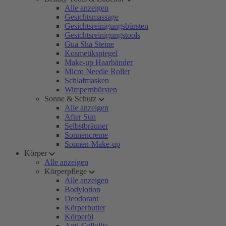
Alle anzeigen
Gesichtsmassage
Gesichtsreinigungsbürsten
Gesichtsreinigungstools
Gua Sha Steine
Kosmetikspiegel
Make-up Haarbänder
Micro Needle Roller
Schlafmasken
Wimpernbürsten
Sonne & Schutz
Alle anzeigen
After Sun
Selbstbräuner
Sonnencreme
Sonnen-Make-up
Körper
Alle anzeigen
Körperpflege
Alle anzeigen
Bodylotion
Deodorant
Körperbutter
Körperöl
Anti-Cellulite