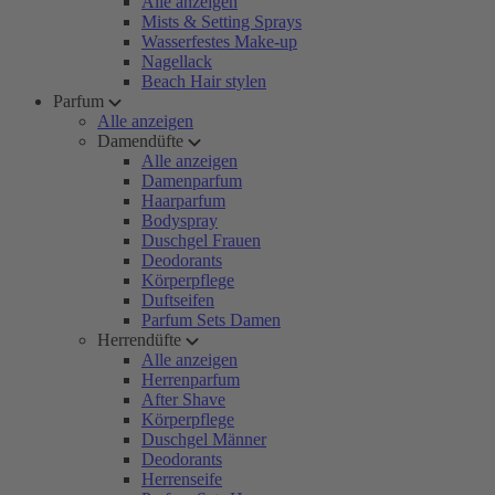
Alle anzeigen
Mists & Setting Sprays
Wasserfestes Make-up
Nagellack
Beach Hair stylen
Parfum
Alle anzeigen
Damendüfte
Alle anzeigen
Damenparfum
Haarparfum
Bodyspray
Duschgel Frauen
Deodorants
Körperpflege
Duftseifen
Parfum Sets Damen
Herrendüfte
Alle anzeigen
Herrenparfum
After Shave
Körperpflege
Duschgel Männer
Deodorants
Herrenseife