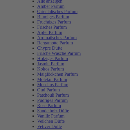
Alle anzeigen
Amber Parfum
Orientalisches Parfum
Blumiges Parfum
Fruchtiges Parfum
Frisches Parfum
Apfel Parfum
Aromatisches Parfum
Bergamotte Parfum
Chypre Düfte
Frische Wäsche Parfum
Holziges Parfum
Jasmin Parfum
Kokos Parfum
Maiglöckchen Parfum
Molekül Parfum
Moschus Parfum
Oud Parfum
Patchouli Parfum
Pudriges Parfum
Rose Parfum
Sandelholz Düfte
Vanille Parfum
Veilchen Düfte
Vetiver Düfte