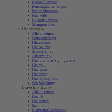
Color-Shampoo
Feuchtigkeitsshampoo
Festes Shampoo
Haarseife
Lockenshampoo
Shampoo-Sets
Haarstyling
Alle anzeigen
Schaumfestiger
Hitzeschutz
Haarwachs
Styling Spray
Ansatzspray
Haarcreme & Stylingcreme
Haargel
Haarpuder
Haarspray
Haarstyling-Sets
Sea Salt Spray
Leave-In Pflege
Alle anzeigen
Haaröl
Haarserum
Sprühkur
Leave-in Conditioner