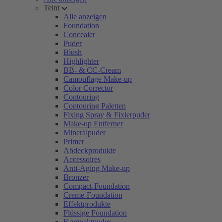
Teint
Alle anzeigen
Foundation
Concealer
Puder
Blush
Highlighter
BB- & CC-Cream
Camouflage Make-up
Color Corrector
Contouring
Contouring Paletten
Fixing Spray & Fixierpuder
Make-up Entferner
Mineralpuder
Primer
Abdeckprodukte
Accessoires
Anti-Aging Make-up
Bronzer
Compact-Foundation
Creme-Foundation
Effektprodukte
Flüssige Foundation
Kompaktpuder