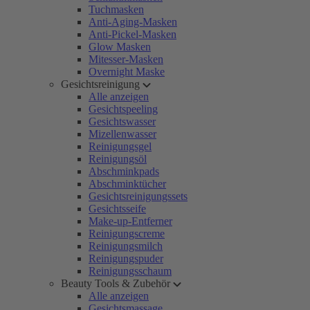
Tuchmasken
Anti-Aging-Masken
Anti-Pickel-Masken
Glow Masken
Mitesser-Masken
Overnight Maske
Gesichtsreinigung
Alle anzeigen
Gesichtspeeling
Gesichtswasser
Mizellenwasser
Reinigungsgel
Reinigungsöl
Abschminkpads
Abschminktücher
Gesichtsreinigungssets
Gesichtsseife
Make-up-Entferner
Reinigungscreme
Reinigungsmilch
Reinigungspuder
Reinigungsschaum
Beauty Tools & Zubehör
Alle anzeigen
Gesichtsmassage