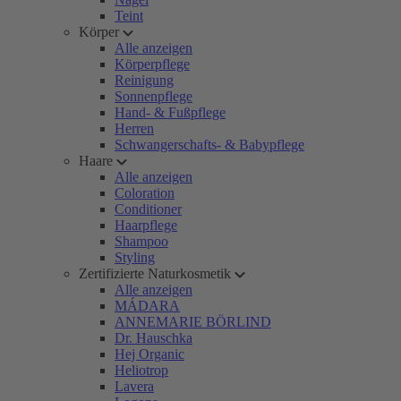
Teint
Körper
Alle anzeigen
Körperpflege
Reinigung
Sonnenpflege
Hand- & Fußpflege
Herren
Schwangerschafts- & Babypflege
Haare
Alle anzeigen
Coloration
Conditioner
Haarpflege
Shampoo
Styling
Zertifizierte Naturkosmetik
Alle anzeigen
MÁDARA
ANNEMARIE BÖRLIND
Dr. Hauschka
Hej Organic
Heliotrop
Lavera