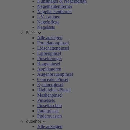
Kunstnägel & Nageldesign
Nagelhautentferner
Nagellackentferner
UV-Lampen
Nagelpflege
Nagelsets
Pinsel
Alle anzeigen
Foundationpinsel
Lidschattenpinsel
Lippenpinsel
Pinselreiniger
Rougepinsel
Applikatoren
Augenbrauenpinsel
Concealer-Pinsel
Eyelinerpinsel
Highlighter-Pinsel
Maskenpinsel
Pinselsets
Pinseltaschen
Puderpinsel
Puderquasten
Zubehör
Alle anzeigen