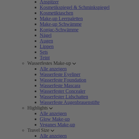
Anspitzer
Kosmetikspiegel & Schminkspiegel
Kosmetiktaschen
Make-up Leerpaletten
Make-up Schwämme
Konjac-Schwämme
Nägel
Augen
Lippen
Sets
Teint
Wasserfestes Make-up
Alle anzeigen
Wasserfeste Eyeliner
Wasserfeste Foundation
Wasserfeste Mascara
Wasserfester Concealer
Wasserfester Lidschatten
Wasserfeste Augenbrauenstifte
Highlights
Alle anzeigen
Glow Make-up
Veganes Make-up
Travel Size
Alle anzeigen