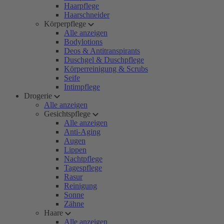
Haarpflege
Haarschneider
Körperpflege
Alle anzeigen
Bodylotions
Deos & Antitranspirants
Duschgel & Duschpflege
Körperreinigung & Scrubs
Seife
Intimpflege
Drogerie
Alle anzeigen
Gesichtspflege
Alle anzeigen
Anti-Aging
Augen
Lippen
Nachtpflege
Tagespflege
Rasur
Reinigung
Sonne
Zähne
Haare
Alle anzeigen