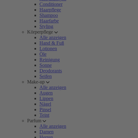
Conditioner
Haarpflege
Shampoo
Haarfarbe
Styling
Körperpflege
Alle anzeigen
Hand & Fuß
Lotionen
Öle
Reinigung
Sonne
Deodorants
Seifen
Make-up
Alle anzeigen
Augen
Lippen
Nägel
Pinsel
Teint
Parfum
Alle anzeigen
Damen
Herren