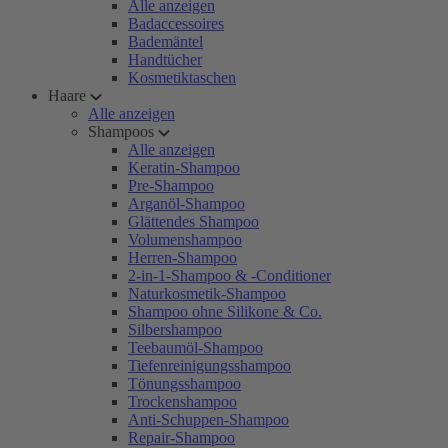
Alle anzeigen
Badaccessoires
Bademäntel
Handtücher
Kosmetiktaschen
Haare
Alle anzeigen
Shampoos
Alle anzeigen
Keratin-Shampoo
Pre-Shampoo
Arganöl-Shampoo
Glättendes Shampoo
Volumenshampoo
Herren-Shampoo
2-in-1-Shampoo & -Conditioner
Naturkosmetik-Shampoo
Shampoo ohne Silikone & Co.
Silbershampoo
Teebaumöl-Shampoo
Tiefenreinigungsshampoo
Tönungsshampoo
Trockenshampoo
Anti-Schuppen-Shampoo
Repair-Shampoo