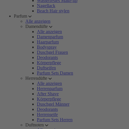
Wasserfestes Make-up
Nagellack
Beach Hair stylen
Parfum
Alle anzeigen
Damendüfte
Alle anzeigen
Damenparfum
Haarparfum
Bodyspray
Duschgel Frauen
Deodorants
Körperpflege
Duftseifen
Parfum Sets Damen
Herrendüfte
Alle anzeigen
Herrenparfum
After Shave
Körperpflege
Duschgel Männer
Deodorants
Herrenseife
Parfum Sets Herren
Duftnoten