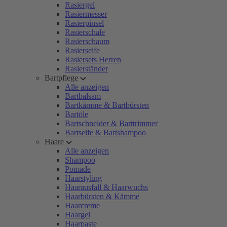
Rasiergel
Rasiermesser
Rasierpinsel
Rasierschale
Rasierschaum
Rasierseife
Rasiersets Herren
Rasierständer
Bartpflege
Alle anzeigen
Bartbalsam
Bartkämme & Bartbürsten
Bartöle
Bartschneider & Barttrimmer
Bartseife & Bartshampoo
Haare
Alle anzeigen
Shampoo
Pomade
Haarstyling
Haarausfall & Haarwuchs
Haarbürsten & Kämme
Haarcreme
Haargel
Haarpaste