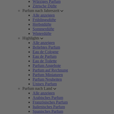
Würziges Parfum
Zitrische Düfte
Parfum nach Jahreszeit
Alle anzeigen
Frühlingsdüfte
Herbstdüfte
Sommerdüfte
Winterdüfte
Highlights
Alle anzeigen
Beliebtes Parfum
Eau de Cologne
Eau de Parfum
Eau de Toilette
Parfum Angebote
Parfum auf Rechnung
Parfum Miniaturen
Parfum Neuheiten
Unisex Parfum
Parfum nach Land
Alle anzeigen
Arabisches Parfum
Französisches Parfum
Italienisches Parfum
Spanisches Parfum