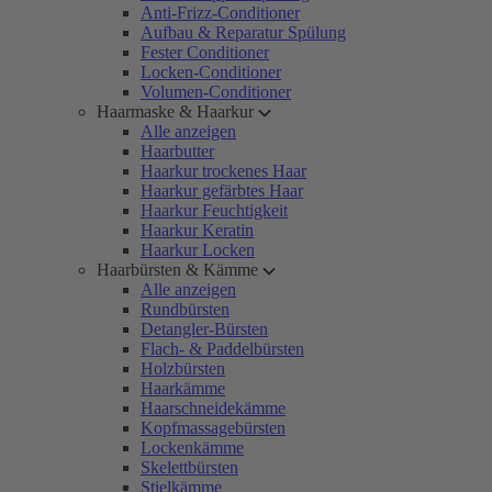
Anti-Frizz-Conditioner
Aufbau & Reparatur Spülung
Fester Conditioner
Locken-Conditioner
Volumen-Conditioner
Haarmaske & Haarkur
Alle anzeigen
Haarbutter
Haarkur trockenes Haar
Haarkur gefärbtes Haar
Haarkur Feuchtigkeit
Haarkur Keratin
Haarkur Locken
Haarbürsten & Kämme
Alle anzeigen
Rundbürsten
Detangler-Bürsten
Flach- & Paddelbürsten
Holzbürsten
Haarkämme
Haarschneidekämme
Kopfmassagebürsten
Lockenkämme
Skelettbürsten
Stielkämme