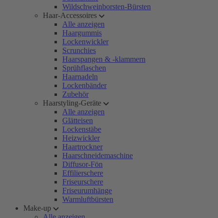
Wildschweinborsten-Bürsten
Haar-Accessoires
Alle anzeigen
Haargummis
Lockenwickler
Scrunchies
Haarspangen & -klammern
Sprühflaschen
Haarnadeln
Lockenbänder
Zubehör
Haarstyling-Geräte
Alle anzeigen
Glätteisen
Lockenstäbe
Heizwickler
Haartrockner
Haarschneidemaschine
Diffusor-Fön
Effilierschere
Friseurschere
Friseurumhänge
Warmluftbürsten
Make-up
Alle anzeigen