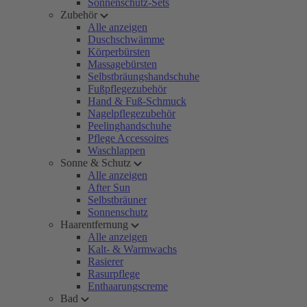
Sonnenschutz-Sets
Zubehör
Alle anzeigen
Duschschwämme
Körperbürsten
Massagebürsten
Selbstbräungshandschuhe
Fußpflegezubehör
Hand & Fuß-Schmuck
Nagelpflegezubehör
Peelinghandschuhe
Pflege Accessoires
Waschlappen
Sonne & Schutz
Alle anzeigen
After Sun
Selbstbräuner
Sonnenschutz
Haarentfernung
Alle anzeigen
Kalt- & Warmwachs
Rasierer
Rasurpflege
Enthaarungscreme
Bad