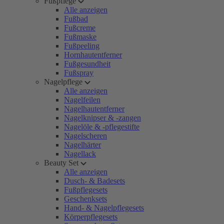
Fußpflege
Alle anzeigen
Fußbad
Fußcreme
Fußmaske
Fußpeeling
Hornhautentferner
Fußgesundheit
Fußspray
Nagelpflege
Alle anzeigen
Nagelfeilen
Nagelhautentferner
Nagelknipser & -zangen
Nagelöle & -pflegestifte
Nagelscheren
Nagelhärter
Nagellack
Beauty Set
Alle anzeigen
Dusch- & Badesets
Fußpflegesets
Geschenksets
Hand- & Nagelpflegesets
Körperpflegesets