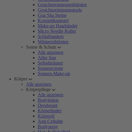
Gesichtsreinigungsbürsten
Gesichtsreinigungstools
Gua Sha Steine
Kosmetikspiegel
Make-up Haarbänder
Micro Needle Roller
Schlafmasken
Wimpernbürsten
Sonne & Schutz
Alle anzeigen
After Sun
Selbstbräuner
Sonnencreme
Sonnen-Make-up
Körper
Alle anzeigen
Körperpflege
Alle anzeigen
Bodylotion
Deodorant
Körperbutter
Körperöl
Anti-Cellulite
Bodyspray
Hals & Dekolleté