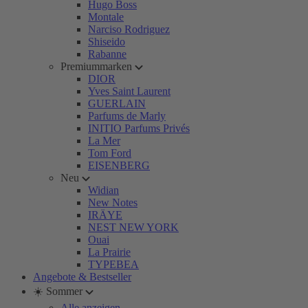
Hugo Boss
Montale
Narciso Rodriguez
Shiseido
Rabanne
Premiummarken
DIOR
Yves Saint Laurent
GUERLAIN
Parfums de Marly
INITIO Parfums Privés
La Mer
Tom Ford
EISENBERG
Neu
Widian
New Notes
IRÄYE
NEST NEW YORK
Ouai
La Prairie
TYPEBEA
Angebote & Bestseller
☀️ Sommer
Alle anzeigen