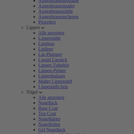
Augenbrauenpomade
Augenbrauenpuder
Augenbrauenstifte
Augenbrauenscheren
Pinzetten
Lippen
Alle anzeigen
Lippenstifte
Lipgloss
Lipliner
Lip-Plumper
Liquid Lipstick
Lippen Zubehör
Lippen-Primer
Lippenbalsam
Matter Lippenstift
Lippenstift-Sets
Nägel
Alle anzeigen
Nagellack
Base Coat
Top Coat
Nagelhärter
Nagelfeilen
Gel Nagellack