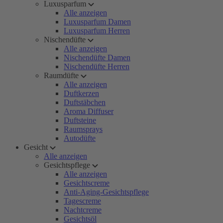
Luxusparfum
Alle anzeigen
Luxusparfum Damen
Luxusparfum Herren
Nischendüfte
Alle anzeigen
Nischendüfte Damen
Nischendüfte Herren
Raumdüfte
Alle anzeigen
Duftkerzen
Duftstäbchen
Aroma Diffuser
Duftsteine
Raumsprays
Autodüfte
Gesicht
Alle anzeigen
Gesichtspflege
Alle anzeigen
Gesichtscreme
Anti-Aging-Gesichtspflege
Tagescreme
Nachtcreme
Gesichtsöl