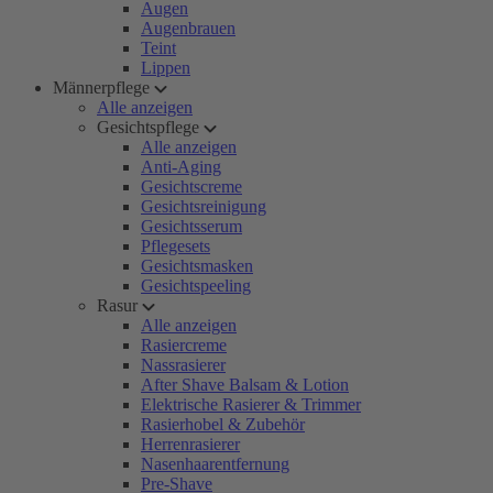
Augen
Augenbrauen
Teint
Lippen
Männerpflege
Alle anzeigen
Gesichtspflege
Alle anzeigen
Anti-Aging
Gesichtscreme
Gesichtsreinigung
Gesichtsserum
Pflegesets
Gesichtsmasken
Gesichtspeeling
Rasur
Alle anzeigen
Rasiercreme
Nassrasierer
After Shave Balsam & Lotion
Elektrische Rasierer & Trimmer
Rasierhobel & Zubehör
Herrenrasierer
Nasenhaarentfernung
Pre-Shave