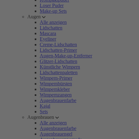
Loser Puder
Make-up Sets
Augen
Alle anzeigen
Lidschatten
Mascara
Eyeliner
Creme-Lidschatten
Lidschatten-Primer
Augen-Make-up-Entferner
Glitzer-Lidschatten
Künstliche Wimpern
Lidschattenpaletten
Wimpern-Primer
Wimpernbürsten
Wimpernkleber
Wimpernzangen
Augenbrauenfarbe
Kajal
Sets
Augenbrauen
Alle anzeigen
Augenbrauenfarbe
Augenbrauengel