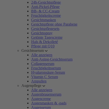
24h-Gesichtspflege
Anti-Pickel-Pflege
BB- & CC-Cream
Feuchtigkeitscreme
Gesichtsmasken
Gesichtspflege ohne Parabene
Gesichtspflegesets
Gesichtsspray
Getönte Tagescreme
Hals & Dekolleté
Pflege mit Q10
Gesichtsserum
Alle anzeigen
Anti-Aging-Gesichtsserum
Collagenserum
Feuchtigkeitsserum
Hyaluronsäure-Serum
Vitamin C Serum
Ampullen
Augenpflege
Alle anzeigen
Augenbrauenserum
Augencreme
Augenmasken & -pads
Augenserum