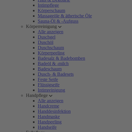
Intimpflege
Körperschaum
Massageöle & ätherische Öle
Sauna-Öl & -Aufguss
Körperreinigung
Alle anzeigen
Duschgel
Duschöl
Duschschaum
Körperpeeling
Badesalz & Badebomben
Badeöl & -milch
Badeschaum
Dusch- & Badesets
Feste Seife
Flüssigseife
Intimreinigung
Handpflege
Alle anzeigen
Handcreme
Handdesinfektion
Handmaske
Handpeeling
Handseife