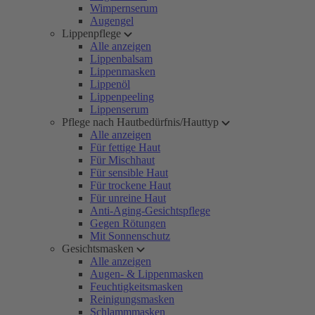
Wimpernserum
Augengel
Lippenpflege
Alle anzeigen
Lippenbalsam
Lippenmasken
Lippenöl
Lippenpeeling
Lippenserum
Pflege nach Hautbedürfnis/Hauttyp
Alle anzeigen
Für fettige Haut
Für Mischhaut
Für sensible Haut
Für trockene Haut
Für unreine Haut
Anti-Aging-Gesichtspflege
Gegen Rötungen
Mit Sonnenschutz
Gesichtsmasken
Alle anzeigen
Augen- & Lippenmasken
Feuchtigkeitsmasken
Reinigungsmasken
Schlammmasken