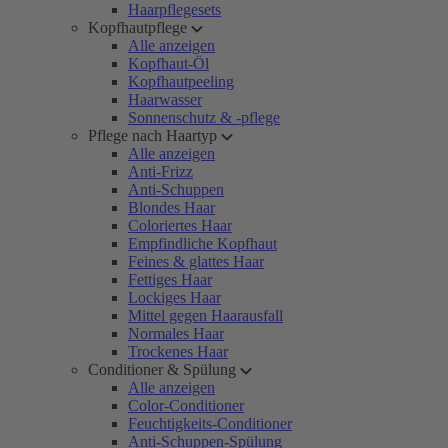
Haarpflegesets
Kopfhautpflege
Alle anzeigen
Kopfhaut-Öl
Kopfhautpeeling
Haarwasser
Sonnenschutz & -pflege
Pflege nach Haartyp
Alle anzeigen
Anti-Frizz
Anti-Schuppen
Blondes Haar
Coloriertes Haar
Empfindliche Kopfhaut
Feines & glattes Haar
Fettiges Haar
Lockiges Haar
Mittel gegen Haarausfall
Normales Haar
Trockenes Haar
Conditioner & Spülung
Alle anzeigen
Color-Conditioner
Feuchtigkeits-Conditioner
Anti-Schuppen-Spülung