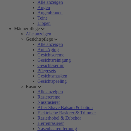
Alle anzeigen
Augen
Augenbrauen
Teint
Lippen
Männerpflege
Alle anzeigen
Gesichtspflege
Alle anzeigen
Anti-Aging
Gesichtscreme
Gesichtsreinigung
Gesichtsserum
Pflegesets
Gesichtsmasken
Gesichtspeeling
Rasur
Alle anzeigen
Rasiercreme
Nassrasierer
After Shave Balsam & Lotion
Elektrische Rasierer & Trimmer
Rasierhobel & Zubehör
Herrenrasierer
Nasenhaarentfernung