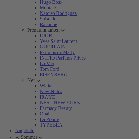
Hugo Boss
Montale
Narciso Rodriguez
Shiseido
Rabanne
Premiummarken
DIOR
Yves Saint Laurent
GUERLAIN
Parfums de Marly
INITIO Parfums Privés
La Mer
Tom Ford
EISENBERG
Neu
Widian
New Notes
IRÄYE
NEST NEW YORK
Farmacy Beauty
Ouai
La Prairie
TYPEBEA
Angebote
☀️ Sommer