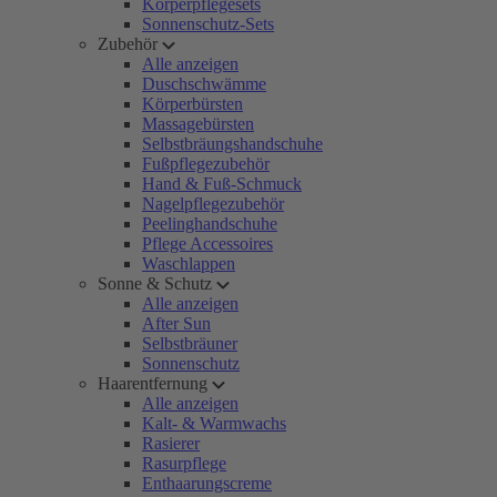
Körperpflegesets
Sonnenschutz-Sets
Zubehör
Alle anzeigen
Duschschwämme
Körperbürsten
Massagebürsten
Selbstbräungshandschuhe
Fußpflegezubehör
Hand & Fuß-Schmuck
Nagelpflegezubehör
Peelinghandschuhe
Pflege Accessoires
Waschlappen
Sonne & Schutz
Alle anzeigen
After Sun
Selbstbräuner
Sonnenschutz
Haarentfernung
Alle anzeigen
Kalt- & Warmwachs
Rasierer
Rasurpflege
Enthaarungscreme