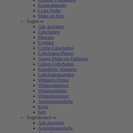
Kompaktpuder
Loser Puder
Make-up Sets
Augen
Alle anzeigen
Lidschatten
Mascara
Eyeliner
Creme-Lidschatten
Lidschatten-Primer
Augen-Make-up-Entferner
Glitzer-Lidschatten
Künstliche Wimpern
Lidschattenpaletten
Wimpern-Primer
Wimpernbürsten
Wimpernkleber
Wimpernzangen
Augenbrauenfarbe
Kajal
Sets
Augenbrauen
Alle anzeigen
Augenbrauenfarbe