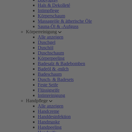
Hals & Dekolleté
Intimpflege
Körperschaum
Massageöle & ätherische Öle
Sauna-Öl & -Aufguss
Körperreinigung
Alle anzeigen
Duschgel
Duschöl
Duschschaum
Körperpeeling
Badesalz & Badebomben
Badeöl & -milch
Badeschaum
Dusch- & Badesets
Feste Seife
Flüssigseife
Intimreinigung
Handpflege
Alle anzeigen
Handcreme
Handdesinfektion
Handmaske
Handpeeling