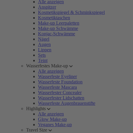
Alle anzeigen
Anspitzer
Kosmetikspiegel & Schminkspiegel
Kosmetiktaschen
Make-up Leerpaletten
Make-up Schwämme
Konjac-Schwämme
Nägel
Augen
Lippen
Sets
Teint
Wasserfestes Make-up
Alle anzeigen
Wasserfeste Eyeliner
Wasserfeste Foundation
Wasserfeste Mascara
Wasserfester Concealer
Wasserfester Lidschatten
Wasserfeste Augenbrauenstifte
Highlights
Alle anzeigen
Glow Make-up
Veganes Make-up
Travel Size