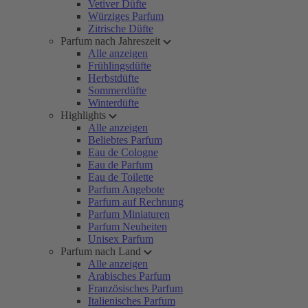
Vetiver Düfte
Würziges Parfum
Zitrische Düfte
Parfum nach Jahreszeit
Alle anzeigen
Frühlingsdüfte
Herbstdüfte
Sommerdüfte
Winterdüfte
Highlights
Alle anzeigen
Beliebtes Parfum
Eau de Cologne
Eau de Parfum
Eau de Toilette
Parfum Angebote
Parfum auf Rechnung
Parfum Miniaturen
Parfum Neuheiten
Unisex Parfum
Parfum nach Land
Alle anzeigen
Arabisches Parfum
Französisches Parfum
Italienisches Parfum