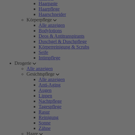
Haarpaste
Haarpflege
Haarschneider
Körperpflege
Alle anzeigen
Bodylotions
Deos & Antitranspirants
Duschgel & Duschpflege
Körperreinigung & Scrubs
Seife
Intimpflege
Drogerie
Alle anzeigen
Gesichtspflege
Alle anzeigen
Anti-Aging
Augen
Lippen
Nachtpflege
Tagespflege
Rasur
Reinigung
Sonne
Zähne
Haare