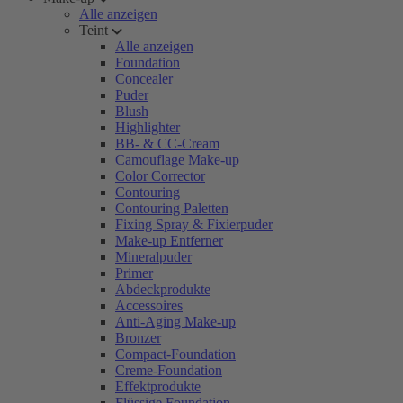
Alle anzeigen
Teint
Alle anzeigen
Foundation
Concealer
Puder
Blush
Highlighter
BB- & CC-Cream
Camouflage Make-up
Color Corrector
Contouring
Contouring Paletten
Fixing Spray & Fixierpuder
Make-up Entferner
Mineralpuder
Primer
Abdeckprodukte
Accessoires
Anti-Aging Make-up
Bronzer
Compact-Foundation
Creme-Foundation
Effektprodukte
Flüssige Foundation