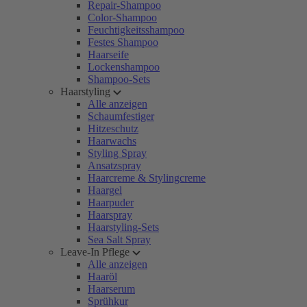
Repair-Shampoo
Color-Shampoo
Feuchtigkeitsshampoo
Festes Shampoo
Haarseife
Lockenshampoo
Shampoo-Sets
Haarstyling
Alle anzeigen
Schaumfestiger
Hitzeschutz
Haarwachs
Styling Spray
Ansatzspray
Haarcreme & Stylingcreme
Haargel
Haarpuder
Haarspray
Haarstyling-Sets
Sea Salt Spray
Leave-In Pflege
Alle anzeigen
Haaröl
Haarserum
Sprühkur