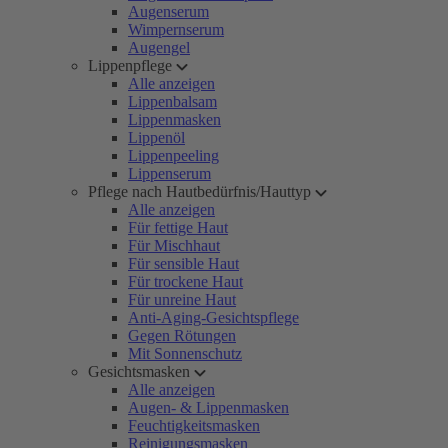
Augenserum
Wimpernserum
Augengel
Lippenpflege
Alle anzeigen
Lippenbalsam
Lippenmasken
Lippenöl
Lippenpeeling
Lippenserum
Pflege nach Hautbedürfnis/Hauttyp
Alle anzeigen
Für fettige Haut
Für Mischhaut
Für sensible Haut
Für trockene Haut
Für unreine Haut
Anti-Aging-Gesichtspflege
Gegen Rötungen
Mit Sonnenschutz
Gesichtsmasken
Alle anzeigen
Augen- & Lippenmasken
Feuchtigkeitsmasken
Reinigungsmasken