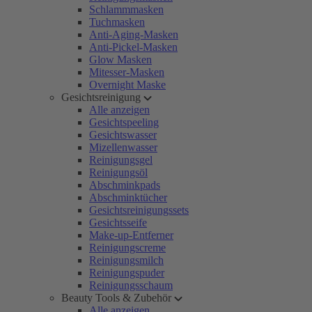
Schlammmasken
Tuchmasken
Anti-Aging-Masken
Anti-Pickel-Masken
Glow Masken
Mitesser-Masken
Overnight Maske
Gesichtsreinigung
Alle anzeigen
Gesichtspeeling
Gesichtswasser
Mizellenwasser
Reinigungsgel
Reinigungsöl
Abschminkpads
Abschminktücher
Gesichtsreinigungssets
Gesichtsseife
Make-up-Entferner
Reinigungscreme
Reinigungsmilch
Reinigungspuder
Reinigungsschaum
Beauty Tools & Zubehör
Alle anzeigen