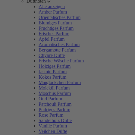
Duftnoten
Alle anzeigen
Amber Parfum
Orientalisches Parfum
Blumiges Parfum
Fruchtiges Parfum
Frisches Parfum
Apfel Parfum
Aromatisches Parfum
Bergamotte Parfum
Chypre Düfte
Frische Wäsche Parfum
Holziges Parfum
Jasmin Parfum
Kokos Parfum
Maiglöckchen Parfum
Molekül Parfum
Moschus Parfum
Oud Parfum
Patchouli Parfum
Pudriges Parfum
Rose Parfum
Sandelholz Düfte
Vanille Parfum
Veilchen Düfte