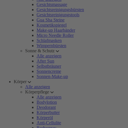
Gesichtsmassage
Gesichtsreinigungsbürsten
Gesichtsreinigungstools
Gua Sha Steine
Kosmetikspiegel
Make-up Haarbänder
Micro Needle Roller
Schlafmasken
Wimpernbürsten
Sonne & Schutz
Alle anzeigen
After Sun
Selbstbräuner
Sonnencreme
Sonnen-Make-up
Körper
Alle anzeigen
Körperpflege
Alle anzeigen
Bodylotion
Deodorant
Körperbutter
Körperöl
Anti-Cellulite
Bodyspray