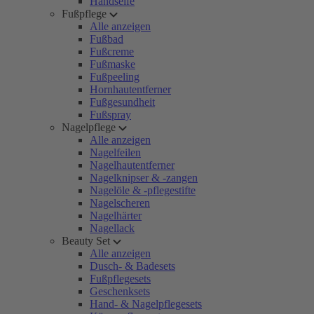
Handseife
Fußpflege
Alle anzeigen
Fußbad
Fußcreme
Fußmaske
Fußpeeling
Hornhautentferner
Fußgesundheit
Fußspray
Nagelpflege
Alle anzeigen
Nagelfeilen
Nagelhautentferner
Nagelknipser & -zangen
Nagelöle & -pflegestifte
Nagelscheren
Nagelhärter
Nagellack
Beauty Set
Alle anzeigen
Dusch- & Badesets
Fußpflegesets
Geschenksets
Hand- & Nagelpflegesets