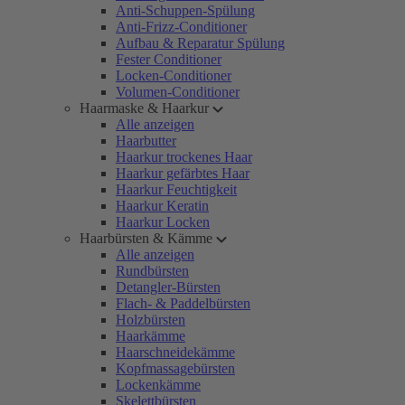
Anti-Schuppen-Spülung
Anti-Frizz-Conditioner
Aufbau & Reparatur Spülung
Fester Conditioner
Locken-Conditioner
Volumen-Conditioner
Haarmaske & Haarkur
Alle anzeigen
Haarbutter
Haarkur trockenes Haar
Haarkur gefärbtes Haar
Haarkur Feuchtigkeit
Haarkur Keratin
Haarkur Locken
Haarbürsten & Kämme
Alle anzeigen
Rundbürsten
Detangler-Bürsten
Flach- & Paddelbürsten
Holzbürsten
Haarkämme
Haarschneidekämme
Kopfmassagebürsten
Lockenkämme
Skelettbürsten