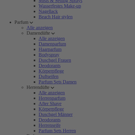
Mists & Setting Sprays
Wasserfestes Make-up
Nagellack
Beach Hair stylen
Parfum
Alle anzeigen
Damendüfte
Alle anzeigen
Damenparfum
Haarparfum
Bodyspray
Duschgel Frauen
Deodorants
Körperpflege
Duftseifen
Parfum Sets Damen
Herrendüfte
Alle anzeigen
Herrenparfum
After Shave
Körperpflege
Duschgel Männer
Deodorants
Herrenseife
Parfum Sets Herren