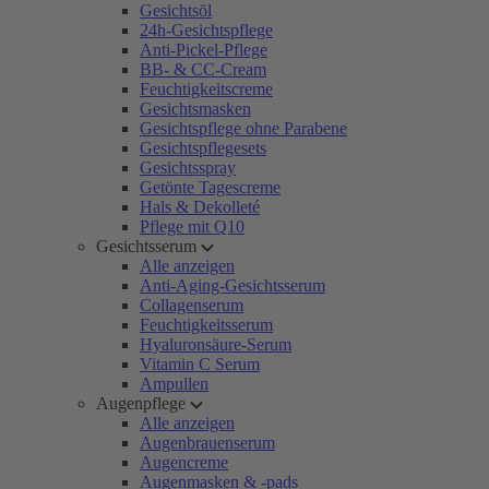
Gesichtsöl
24h-Gesichtspflege
Anti-Pickel-Pflege
BB- & CC-Cream
Feuchtigkeitscreme
Gesichtsmasken
Gesichtspflege ohne Parabene
Gesichtspflegesets
Gesichtsspray
Getönte Tagescreme
Hals & Dekolleté
Pflege mit Q10
Gesichtsserum
Alle anzeigen
Anti-Aging-Gesichtsserum
Collagenserum
Feuchtigkeitsserum
Hyaluronsäure-Serum
Vitamin C Serum
Ampullen
Augenpflege
Alle anzeigen
Augenbrauenserum
Augencreme
Augenmasken & -pads