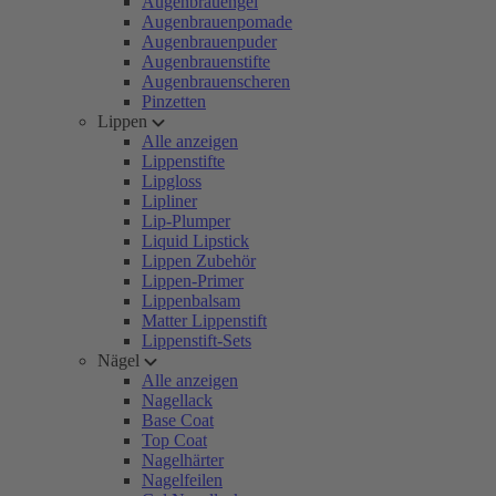
Augenbrauengel
Augenbrauenpomade
Augenbrauenpuder
Augenbrauenstifte
Augenbrauenscheren
Pinzetten
Lippen
Alle anzeigen
Lippenstifte
Lipgloss
Lipliner
Lip-Plumper
Liquid Lipstick
Lippen Zubehör
Lippen-Primer
Lippenbalsam
Matter Lippenstift
Lippenstift-Sets
Nägel
Alle anzeigen
Nagellack
Base Coat
Top Coat
Nagelhärter
Nagelfeilen