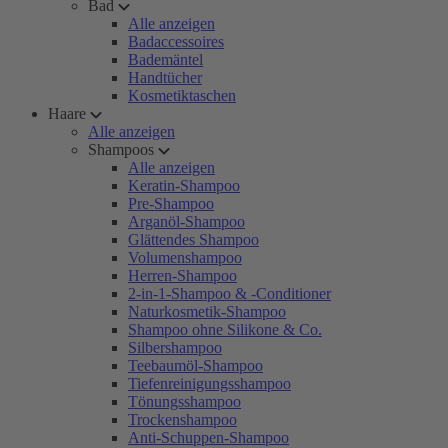
Bad
Alle anzeigen
Badaccessoires
Bademäntel
Handtücher
Kosmetiktaschen
Haare
Alle anzeigen
Shampoos
Alle anzeigen
Keratin-Shampoo
Pre-Shampoo
Arganöl-Shampoo
Glättendes Shampoo
Volumenshampoo
Herren-Shampoo
2-in-1-Shampoo & -Conditioner
Naturkosmetik-Shampoo
Shampoo ohne Silikone & Co.
Silbershampoo
Teebaumöl-Shampoo
Tiefenreinigungsshampoo
Tönungsshampoo
Trockenshampoo
Anti-Schuppen-Shampoo