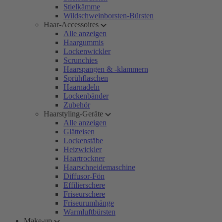
Stielkämme
Wildschweinborsten-Bürsten
Haar-Accessoires
Alle anzeigen
Haargummis
Lockenwickler
Scrunchies
Haarspangen & -klammern
Sprühflaschen
Haarnadeln
Lockenbänder
Zubehör
Haarstyling-Geräte
Alle anzeigen
Glätteisen
Lockenstäbe
Heizwickler
Haartrockner
Haarschneidemaschine
Diffusor-Fön
Effilierschere
Friseurschere
Friseurumhänge
Warmluftbürsten
Make-up