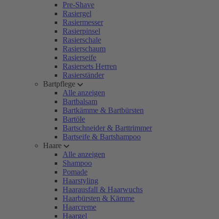
Pre-Shave
Rasiergel
Rasiermesser
Rasierpinsel
Rasierschale
Rasierschaum
Rasierseife
Rasiersets Herren
Rasierständer
Bartpflege
Alle anzeigen
Bartbalsam
Bartkämme & Bartbürsten
Bartöle
Bartschneider & Barttrimmer
Bartseife & Bartshampoo
Haare
Alle anzeigen
Shampoo
Pomade
Haarstyling
Haarausfall & Haarwuchs
Haarbürsten & Kämme
Haarcreme
Haargel