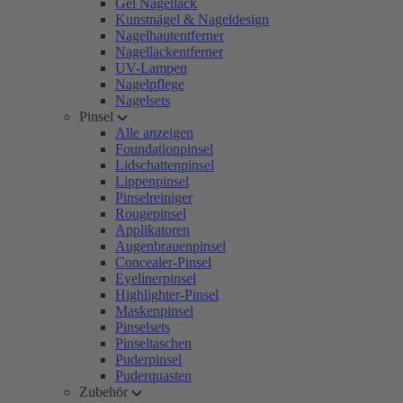
Gel Nagellack
Kunstnägel & Nageldesign
Nagelhautentferner
Nagellackentferner
UV-Lampen
Nagelpflege
Nagelsets
Pinsel
Alle anzeigen
Foundationpinsel
Lidschattenpinsel
Lippenpinsel
Pinselreiniger
Rougepinsel
Applikatoren
Augenbrauenpinsel
Concealer-Pinsel
Eyelinerpinsel
Highlighter-Pinsel
Maskenpinsel
Pinselsets
Pinseltaschen
Puderpinsel
Puderquasten
Zubehör