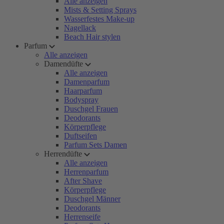
Alle anzeigen
Mists & Setting Sprays
Wasserfestes Make-up
Nagellack
Beach Hair stylen
Parfum
Alle anzeigen
Damendüfte
Alle anzeigen
Damenparfum
Haarparfum
Bodyspray
Duschgel Frauen
Deodorants
Körperpflege
Duftseifen
Parfum Sets Damen
Herrendüfte
Alle anzeigen
Herrenparfum
After Shave
Körperpflege
Duschgel Männer
Deodorants
Herrenseife