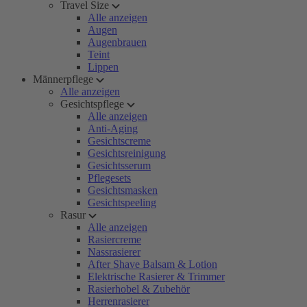
Travel Size
Alle anzeigen
Augen
Augenbrauen
Teint
Lippen
Männerpflege
Alle anzeigen
Gesichtspflege
Alle anzeigen
Anti-Aging
Gesichtscreme
Gesichtsreinigung
Gesichtsserum
Pflegesets
Gesichtsmasken
Gesichtspeeling
Rasur
Alle anzeigen
Rasiercreme
Nassrasierer
After Shave Balsam & Lotion
Elektrische Rasierer & Trimmer
Rasierhobel & Zubehör
Herrenrasierer