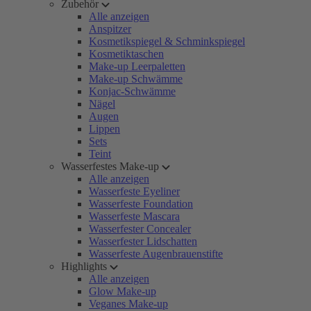
Zubehör
Alle anzeigen
Anspitzer
Kosmetikspiegel & Schminkspiegel
Kosmetiktaschen
Make-up Leerpaletten
Make-up Schwämme
Konjac-Schwämme
Nägel
Augen
Lippen
Sets
Teint
Wasserfestes Make-up
Alle anzeigen
Wasserfeste Eyeliner
Wasserfeste Foundation
Wasserfeste Mascara
Wasserfester Concealer
Wasserfester Lidschatten
Wasserfeste Augenbrauenstifte
Highlights
Alle anzeigen
Glow Make-up
Veganes Make-up