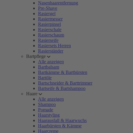
Nasenhaarentfernung
Pre-Shave
Rasiergel
Rasiermesser
Rasierpinsel
Rasierschale
Rasierschaum
Rasierseife
Rasiersets Herren
Rasierständer
Bartpflege
Alle anzeigen
Bartbalsam
Bartkämme & Bartbürsten
Bartöle
Bartschneider & Barttrimmer
Bartseife & Bartshampoo
Haare
Alle anzeigen
Shampoo
Pomade
Haarstyling
Haarausfall & Haarwuchs
Haarbürsten & Kämme
Haarcreme