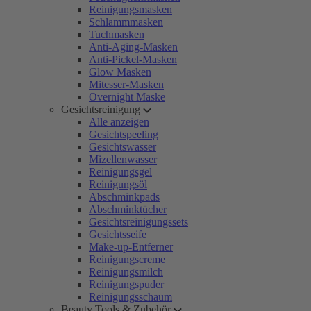
Reinigungsmasken
Schlammmasken
Tuchmasken
Anti-Aging-Masken
Anti-Pickel-Masken
Glow Masken
Mitesser-Masken
Overnight Maske
Gesichtsreinigung
Alle anzeigen
Gesichtspeeling
Gesichtswasser
Mizellenwasser
Reinigungsgel
Reinigungsöl
Abschminkpads
Abschminktücher
Gesichtsreinigungssets
Gesichtsseife
Make-up-Entferner
Reinigungscreme
Reinigungsmilch
Reinigungspuder
Reinigungsschaum
Beauty Tools & Zubehör