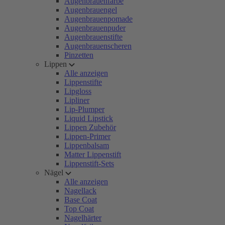
Augenbrauenfarbe
Augenbrauengel
Augenbrauenpomade
Augenbrauenpuder
Augenbrauenstifte
Augenbrauenscheren
Pinzetten
Lippen
Alle anzeigen
Lippenstifte
Lipgloss
Lipliner
Lip-Plumper
Liquid Lipstick
Lippen Zubehör
Lippen-Primer
Lippenbalsam
Matter Lippenstift
Lippenstift-Sets
Nägel
Alle anzeigen
Nagellack
Base Coat
Top Coat
Nagelhärter