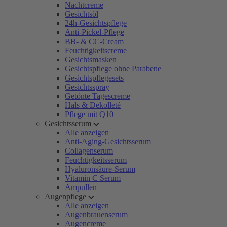
Nachtcreme
Gesichtsöl
24h-Gesichtspflege
Anti-Pickel-Pflege
BB- & CC-Cream
Feuchtigkeitscreme
Gesichtsmasken
Gesichtspflege ohne Parabene
Gesichtspflegesets
Gesichtsspray
Getönte Tagescreme
Hals & Dekolleté
Pflege mit Q10
Gesichtsserum
Alle anzeigen
Anti-Aging-Gesichtsserum
Collagenserum
Feuchtigkeitsserum
Hyaluronsäure-Serum
Vitamin C Serum
Ampullen
Augenpflege
Alle anzeigen
Augenbrauenserum
Augencreme