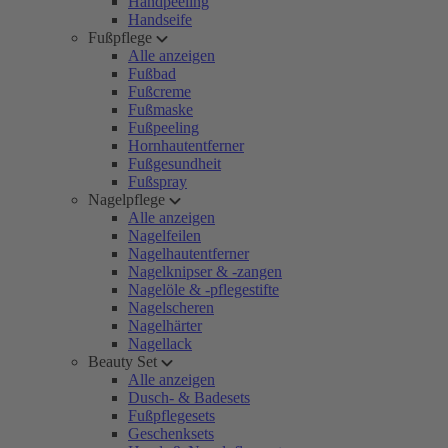
Handpeeling
Handseife
Fußpflege
Alle anzeigen
Fußbad
Fußcreme
Fußmaske
Fußpeeling
Hornhautentferner
Fußgesundheit
Fußspray
Nagelpflege
Alle anzeigen
Nagelfeilen
Nagelhautentferner
Nagelknipser & -zangen
Nagelöle & -pflegestifte
Nagelscheren
Nagelhärter
Nagellack
Beauty Set
Alle anzeigen
Dusch- & Badesets
Fußpflegesets
Geschenksets