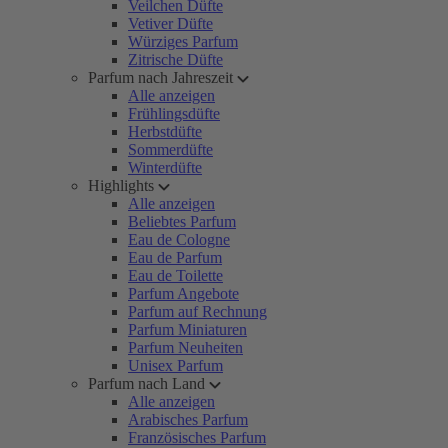
Veilchen Düfte
Vetiver Düfte
Würziges Parfum
Zitrische Düfte
Parfum nach Jahreszeit
Alle anzeigen
Frühlingsdüfte
Herbstdüfte
Sommerdüfte
Winterdüfte
Highlights
Alle anzeigen
Beliebtes Parfum
Eau de Cologne
Eau de Parfum
Eau de Toilette
Parfum Angebote
Parfum auf Rechnung
Parfum Miniaturen
Parfum Neuheiten
Unisex Parfum
Parfum nach Land
Alle anzeigen
Arabisches Parfum
Französisches Parfum