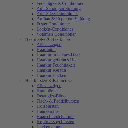
Feuchtigkeits-Conditioner
Anti-Schuppen-Spülung
Anti-Frizz-Conditioner
Aufbau & Reparatur Spülung
Fester Conditioner
Locken-Conditioner
Volumen-Conditioner
Haarmaske & Haarkur
Alle anzeigen
Haarbutter
Haarkur trockenes Haar
Haarkur gefärbtes Haar
Haarkur Feuchtigkeit
Haarkur Keratin
Haarkur Locken
Haarbürsten & Kämme
Alle anzeigen
Rundbürsten
Detangler-Bürsten
Flach- & Paddelbürsten
Holzbürsten
Haarkämme
Haarschneidekämme
Kopfmassagebürsten
Lockenkämme