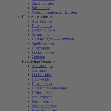
Skelettbürsten
Stielkämme
Wildschweinborsten-Bürsten
Haar-Accessoires
Alle anzeigen
Haargummis
Lockenwickler
Scrunchies
Haarspangen & -klammern
Sprühflaschen
Haarnadeln
Lockenbänder
Zubehör
Haarstyling-Geräte
Alle anzeigen
Glätteisen
Lockenstäbe
Heizwickler
Haartrockner
Haarschneidemaschine
Diffusor-Fön
Effilierschere
Friseurschere
Friseurumhänge
Warmluftbürsten