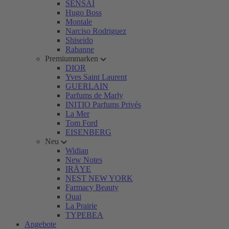
SENSAI
Hugo Boss
Montale
Narciso Rodriguez
Shiseido
Rabanne
Premiummarken
DIOR
Yves Saint Laurent
GUERLAIN
Parfums de Marly
INITIO Parfums Privés
La Mer
Tom Ford
EISENBERG
Neu
Widian
New Notes
IRÄYE
NEST NEW YORK
Farmacy Beauty
Ouai
La Prairie
TYPEBEA
Angebote