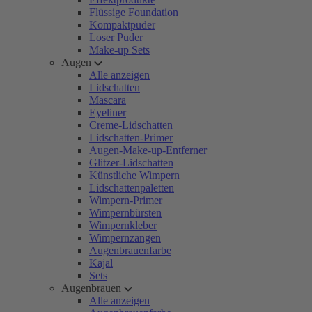
Flüssige Foundation
Kompaktpuder
Loser Puder
Make-up Sets
Augen
Alle anzeigen
Lidschatten
Mascara
Eyeliner
Creme-Lidschatten
Lidschatten-Primer
Augen-Make-up-Entferner
Glitzer-Lidschatten
Künstliche Wimpern
Lidschattenpaletten
Wimpern-Primer
Wimpernbürsten
Wimpernkleber
Wimpernzangen
Augenbrauenfarbe
Kajal
Sets
Augenbrauen
Alle anzeigen