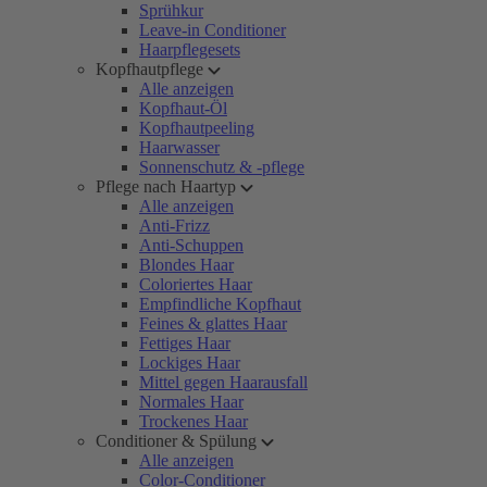
Sprühkur
Leave-in Conditioner
Haarpflegesets
Kopfhautpflege
Alle anzeigen
Kopfhaut-Öl
Kopfhautpeeling
Haarwasser
Sonnenschutz & -pflege
Pflege nach Haartyp
Alle anzeigen
Anti-Frizz
Anti-Schuppen
Blondes Haar
Coloriertes Haar
Empfindliche Kopfhaut
Feines & glattes Haar
Fettiges Haar
Lockiges Haar
Mittel gegen Haarausfall
Normales Haar
Trockenes Haar
Conditioner & Spülung
Alle anzeigen
Color-Conditioner