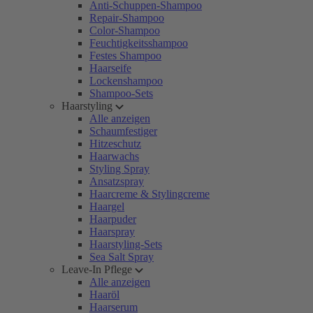
Anti-Schuppen-Shampoo
Repair-Shampoo
Color-Shampoo
Feuchtigkeitsshampoo
Festes Shampoo
Haarseife
Lockenshampoo
Shampoo-Sets
Haarstyling
Alle anzeigen
Schaumfestiger
Hitzeschutz
Haarwachs
Styling Spray
Ansatzspray
Haarcreme & Stylingcreme
Haargel
Haarpuder
Haarspray
Haarstyling-Sets
Sea Salt Spray
Leave-In Pflege
Alle anzeigen
Haaröl
Haarserum