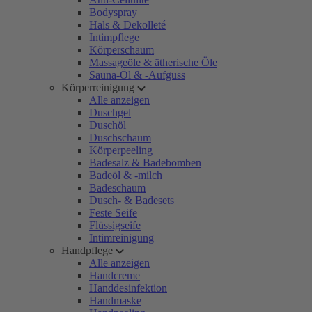
Bodyspray
Hals & Dekolleté
Intimpflege
Körperschaum
Massageöle & ätherische Öle
Sauna-Öl & -Aufguss
Körperreinigung
Alle anzeigen
Duschgel
Duschöl
Duschschaum
Körperpeeling
Badesalz & Badebomben
Badeöl & -milch
Badeschaum
Dusch- & Badesets
Feste Seife
Flüssigseife
Intimreinigung
Handpflege
Alle anzeigen
Handcreme
Handdesinfektion
Handmaske