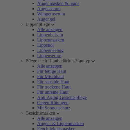
Augenmasken & -pads
Augenserum
Wimpernserum
Augengel
Lippenpflege
Alle anzeigen
Lippenbalsam
Lippenmasken
Lippenöl
Lippenpeeling
Lippenserum
Pflege nach Hautbedürfnis/Hauttyp
Alle anzeigen
Für fettige Haut
Für Mischhaut
Für sensible Haut
Für trockene Haut
Für unreine Haut
Anti-Aging-Gesichtspflege
Gegen Rötungen
Mit Sonnenschutz
Gesichtsmasken
Alle anzeigen
Augen- & Lippenmasken
Feuchtigkeitsmasken