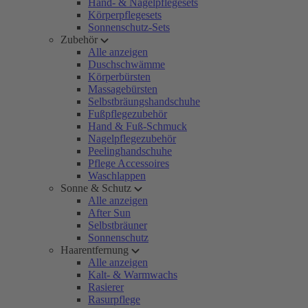
Hand- & Nagelpflegesets
Körperpflegesets
Sonnenschutz-Sets
Zubehör
Alle anzeigen
Duschschwämme
Körperbürsten
Massagebürsten
Selbstbräungshandschuhe
Fußpflegezubehör
Hand & Fuß-Schmuck
Nagelpflegezubehör
Peelinghandschuhe
Pflege Accessoires
Waschlappen
Sonne & Schutz
Alle anzeigen
After Sun
Selbstbräuner
Sonnenschutz
Haarentfernung
Alle anzeigen
Kalt- & Warmwachs
Rasierer
Rasurpflege