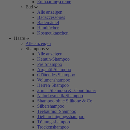
Enthaarungscreme
Bad
Alle anzeigen
Badaccessoires
Bademäntel
Handtücher
Kosmetiktaschen
Haare
Alle anzeigen
Shampoos
Alle anzeigen
Keratin-Shampoo
Pre-Shampoo
Arganöl-Shampoo
Glättendes Shampoo
Volumenshampoo
Herren-Shampoo
2-in-1-Shampoo & -Conditioner
Naturkosmetik-Shampoo
Shampoo ohne Silikone & Co.
Silbershampoo
Teebaumöl-Shampoo
Tiefenreinigungsshampoo
Tönungsshampoo
Trockenshampoo