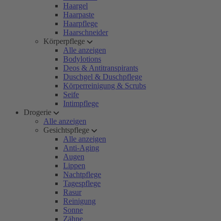
Haargel
Haarpaste
Haarpflege
Haarschneider
Körperpflege
Alle anzeigen
Bodylotions
Deos & Antitranspirants
Duschgel & Duschpflege
Körperreinigung & Scrubs
Seife
Intimpflege
Drogerie
Alle anzeigen
Gesichtspflege
Alle anzeigen
Anti-Aging
Augen
Lippen
Nachtpflege
Tagespflege
Rasur
Reinigung
Sonne
Zähne