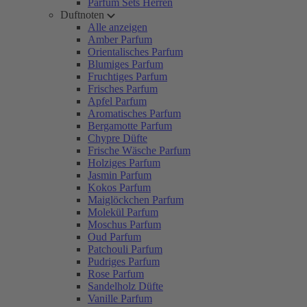
Parfum Sets Herren
Duftnoten
Alle anzeigen
Amber Parfum
Orientalisches Parfum
Blumiges Parfum
Fruchtiges Parfum
Frisches Parfum
Apfel Parfum
Aromatisches Parfum
Bergamotte Parfum
Chypre Düfte
Frische Wäsche Parfum
Holziges Parfum
Jasmin Parfum
Kokos Parfum
Maiglöckchen Parfum
Molekül Parfum
Moschus Parfum
Oud Parfum
Patchouli Parfum
Pudriges Parfum
Rose Parfum
Sandelholz Düfte
Vanille Parfum