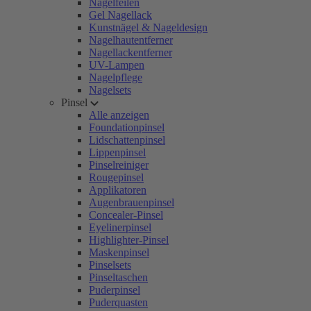
Nagelfeilen
Gel Nagellack
Kunstnägel & Nageldesign
Nagelhautentferner
Nagellackentferner
UV-Lampen
Nagelpflege
Nagelsets
Pinsel
Alle anzeigen
Foundationpinsel
Lidschattenpinsel
Lippenpinsel
Pinselreiniger
Rougepinsel
Applikatoren
Augenbrauenpinsel
Concealer-Pinsel
Eyelinerpinsel
Highlighter-Pinsel
Maskenpinsel
Pinselsets
Pinseltaschen
Puderpinsel
Puderquasten