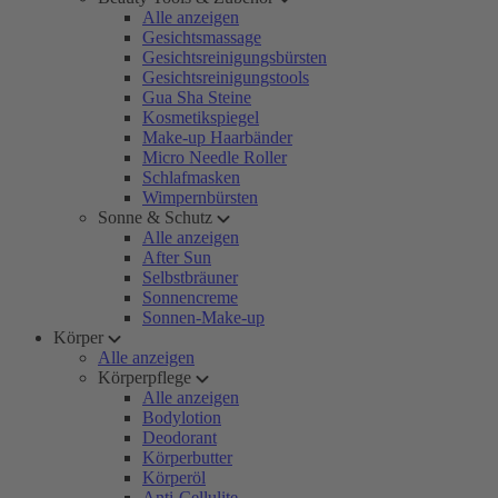
Alle anzeigen
Gesichtsmassage
Gesichtsreinigungsbürsten
Gesichtsreinigungstools
Gua Sha Steine
Kosmetikspiegel
Make-up Haarbänder
Micro Needle Roller
Schlafmasken
Wimpernbürsten
Sonne & Schutz
Alle anzeigen
After Sun
Selbstbräuner
Sonnencreme
Sonnen-Make-up
Körper
Alle anzeigen
Körperpflege
Alle anzeigen
Bodylotion
Deodorant
Körperbutter
Körperöl
Anti-Cellulite