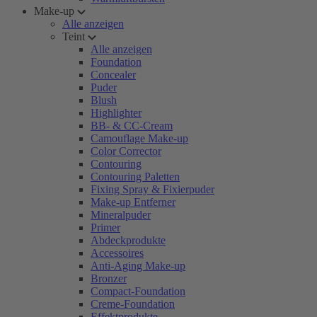
Make-up
Alle anzeigen
Teint
Alle anzeigen
Foundation
Concealer
Puder
Blush
Highlighter
BB- & CC-Cream
Camouflage Make-up
Color Corrector
Contouring
Contouring Paletten
Fixing Spray & Fixierpuder
Make-up Entferner
Mineralpuder
Primer
Abdeckprodukte
Accessoires
Anti-Aging Make-up
Bronzer
Compact-Foundation
Creme-Foundation
Effektprodukte