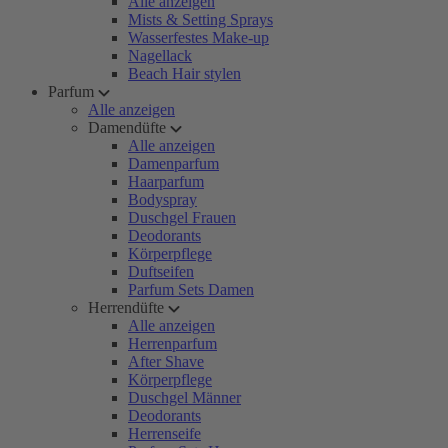
Alle anzeigen
Mists & Setting Sprays
Wasserfestes Make-up
Nagellack
Beach Hair stylen
Parfum
Alle anzeigen
Damendüfte
Alle anzeigen
Damenparfum
Haarparfum
Bodyspray
Duschgel Frauen
Deodorants
Körperpflege
Duftseifen
Parfum Sets Damen
Herrendüfte
Alle anzeigen
Herrenparfum
After Shave
Körperpflege
Duschgel Männer
Deodorants
Herrenseife