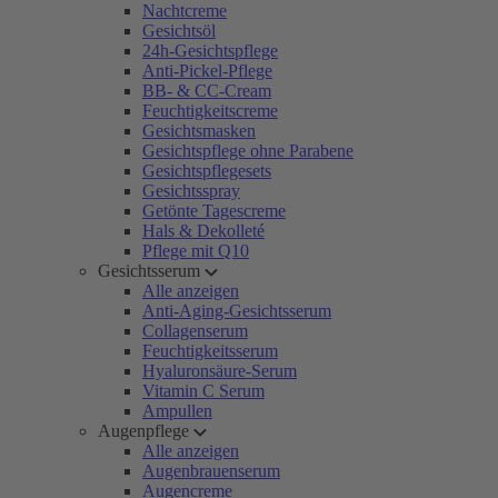
Nachtcreme
Gesichtsöl
24h-Gesichtspflege
Anti-Pickel-Pflege
BB- & CC-Cream
Feuchtigkeitscreme
Gesichtsmasken
Gesichtspflege ohne Parabene
Gesichtspflegesets
Gesichtsspray
Getönte Tagescreme
Hals & Dekolleté
Pflege mit Q10
Gesichtsserum
Alle anzeigen
Anti-Aging-Gesichtsserum
Collagenserum
Feuchtigkeitsserum
Hyaluronsäure-Serum
Vitamin C Serum
Ampullen
Augenpflege
Alle anzeigen
Augenbrauenserum
Augencreme