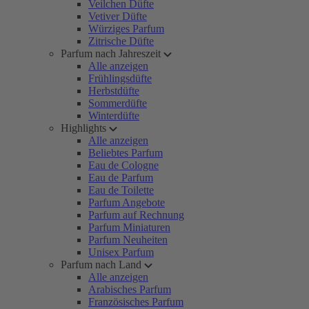
Veilchen Düfte
Vetiver Düfte
Würziges Parfum
Zitrische Düfte
Parfum nach Jahreszeit
Alle anzeigen
Frühlingsdüfte
Herbstdüfte
Sommerdüfte
Winterdüfte
Highlights
Alle anzeigen
Beliebtes Parfum
Eau de Cologne
Eau de Parfum
Eau de Toilette
Parfum Angebote
Parfum auf Rechnung
Parfum Miniaturen
Parfum Neuheiten
Unisex Parfum
Parfum nach Land
Alle anzeigen
Arabisches Parfum
Französisches Parfum