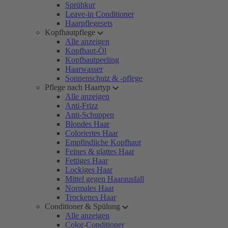
Sprühkur
Leave-in Conditioner
Haarpflegesets
Kopfhautpflege
Alle anzeigen
Kopfhaut-Öl
Kopfhautpeeling
Haarwasser
Sonnenschutz & -pflege
Pflege nach Haartyp
Alle anzeigen
Anti-Frizz
Anti-Schuppen
Blondes Haar
Coloriertes Haar
Empfindliche Kopfhaut
Feines & glattes Haar
Fettiges Haar
Lockiges Haar
Mittel gegen Haarausfall
Normales Haar
Trockenes Haar
Conditioner & Spülung
Alle anzeigen
Color-Conditioner