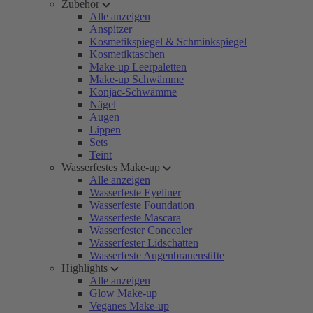
Zubehör
Alle anzeigen
Anspitzer
Kosmetikspiegel & Schminkspiegel
Kosmetiktaschen
Make-up Leerpaletten
Make-up Schwämme
Konjac-Schwämme
Nägel
Augen
Lippen
Sets
Teint
Wasserfestes Make-up
Alle anzeigen
Wasserfeste Eyeliner
Wasserfeste Foundation
Wasserfeste Mascara
Wasserfester Concealer
Wasserfester Lidschatten
Wasserfeste Augenbrauenstifte
Highlights
Alle anzeigen
Glow Make-up
Veganes Make-up