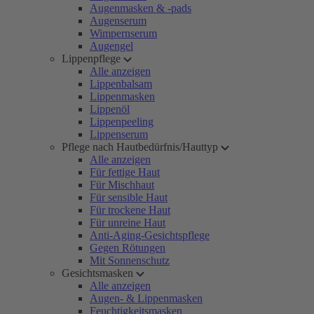
Augenmasken & -pads
Augenserum
Wimpernserum
Augengel
Lippenpflege
Alle anzeigen
Lippenbalsam
Lippenmasken
Lippenöl
Lippenpeeling
Lippenserum
Pflege nach Hautbedürfnis/Hauttyp
Alle anzeigen
Für fettige Haut
Für Mischhaut
Für sensible Haut
Für trockene Haut
Für unreine Haut
Anti-Aging-Gesichtspflege
Gegen Rötungen
Mit Sonnenschutz
Gesichtsmasken
Alle anzeigen
Augen- & Lippenmasken
Feuchtigkeitsmasken