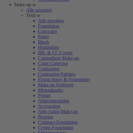
Make-up
Alle anzeigen
Teint
Alle anzeigen
Foundation
Concealer
Puder
Blush
Highlighter
BB- & CC-Cream
Camouflage Make-up
Color Corrector
Contouring
Contouring Paletten
Fixing Spray & Fixierpuder
Make-up Entferner
Mineralpuder
Primer
Abdeckprodukte
Accessoires
Anti-Aging Make-up
Bronzer
Compact-Foundation
Creme-Foundation
Effektprodukte