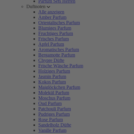
Parfum Sets Herren
Duftnoten
Alle anzeigen
Amber Parfum
Orientalisches Parfum
Blumiges Parfum
Fruchtiges Parfum
Frisches Parfum
Apfel Parfum
Aromatisches Parfum
Bergamotte Parfum
Chypre Düfte
Frische Wäsche Parfum
Holziges Parfum
Jasmin Parfum
Kokos Parfum
Maiglöckchen Parfum
Molekül Parfum
Moschus Parfum
Oud Parfum
Patchouli Parfum
Pudriges Parfum
Rose Parfum
Sandelholz Düfte
Vanille Parfum