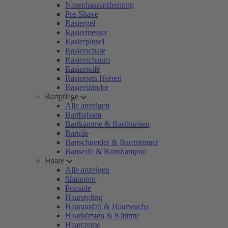
Nasenhaarentfernung
Pre-Shave
Rasiergel
Rasiermesser
Rasierpinsel
Rasierschale
Rasierschaum
Rasierseife
Rasiersets Herren
Rasierständer
Bartpflege
Alle anzeigen
Bartbalsam
Bartkämme & Bartbürsten
Bartöle
Bartschneider & Barttrimmer
Bartseife & Bartshampoo
Haare
Alle anzeigen
Shampoo
Pomade
Haarstyling
Haarausfall & Haarwuchs
Haarbürsten & Kämme
Haarcreme