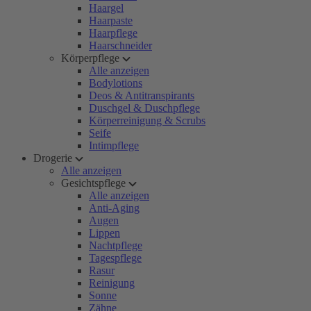
Haargel
Haarpaste
Haarpflege
Haarschneider
Körperpflege
Alle anzeigen
Bodylotions
Deos & Antitranspirants
Duschgel & Duschpflege
Körperreinigung & Scrubs
Seife
Intimpflege
Drogerie
Alle anzeigen
Gesichtspflege
Alle anzeigen
Anti-Aging
Augen
Lippen
Nachtpflege
Tagespflege
Rasur
Reinigung
Sonne
Zähne