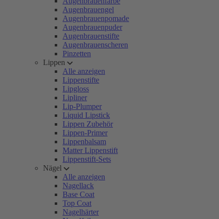
Augenbrauenfarbe
Augenbrauengel
Augenbrauenpomade
Augenbrauenpuder
Augenbrauenstifte
Augenbrauenscheren
Pinzetten
Lippen
Alle anzeigen
Lippenstifte
Lipgloss
Lipliner
Lip-Plumper
Liquid Lipstick
Lippen Zubehör
Lippen-Primer
Lippenbalsam
Matter Lippenstift
Lippenstift-Sets
Nägel
Alle anzeigen
Nagellack
Base Coat
Top Coat
Nagelhärter