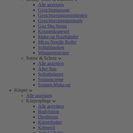
Alle anzeigen
Gesichtsmassage
Gesichtsreinigungsbürsten
Gesichtsreinigungstools
Gua Sha Steine
Kosmetikspiegel
Make-up Haarbänder
Micro Needle Roller
Schlafmasken
Wimpernbürsten
Sonne & Schutz
Alle anzeigen
After Sun
Selbstbräuner
Sonnencreme
Sonnen-Make-up
Körper
Alle anzeigen
Körperpflege
Alle anzeigen
Bodylotion
Deodorant
Körperbutter
Körperöl
Anti-Cellulite