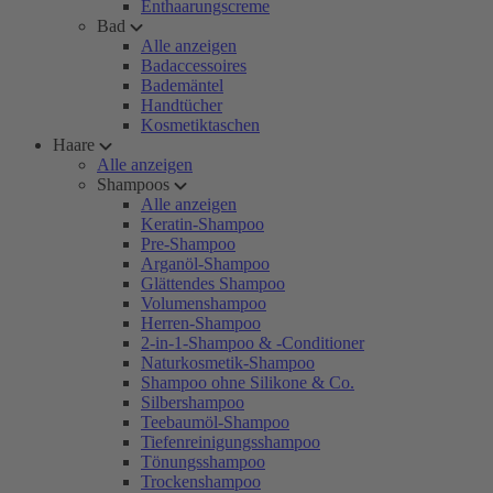
Enthaarungscreme
Bad
Alle anzeigen
Badaccessoires
Bademäntel
Handtücher
Kosmetiktaschen
Haare
Alle anzeigen
Shampoos
Alle anzeigen
Keratin-Shampoo
Pre-Shampoo
Arganöl-Shampoo
Glättendes Shampoo
Volumenshampoo
Herren-Shampoo
2-in-1-Shampoo & -Conditioner
Naturkosmetik-Shampoo
Shampoo ohne Silikone & Co.
Silbershampoo
Teebaumöl-Shampoo
Tiefenreinigungsshampoo
Tönungsshampoo
Trockenshampoo