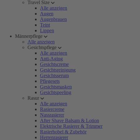
Travel Size
Alle anzeigen
Augen
Augenbrauen
Teint
Lippen
Männerpflege
Alle anzeigen
Gesichtspflege
Alle anzeigen
Anti-Aging
Gesichtscreme
Gesichtsreinigung
Gesichtsserum
Pflegesets
Gesichtsmasken
Gesichtspeeling
Rasur
Alle anzeigen
Rasiercreme
Nassrasierer
After Shave Balsam & Lotion
Elektrische Rasierer & Trimmer
Rasierhobel & Zubehör
Herrenrasierer