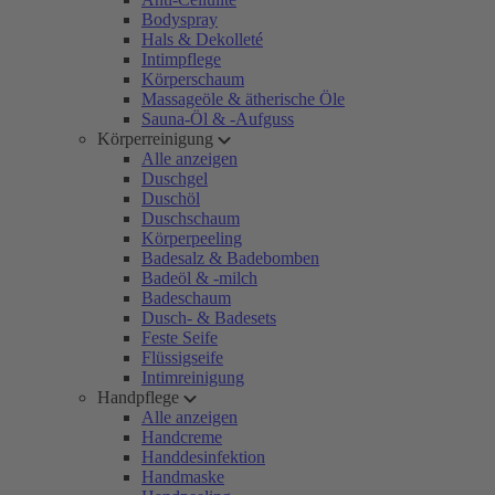
Bodyspray
Hals & Dekolleté
Intimpflege
Körperschaum
Massageöle & ätherische Öle
Sauna-Öl & -Aufguss
Körperreinigung
Alle anzeigen
Duschgel
Duschöl
Duschschaum
Körperpeeling
Badesalz & Badebomben
Badeöl & -milch
Badeschaum
Dusch- & Badesets
Feste Seife
Flüssigseife
Intimreinigung
Handpflege
Alle anzeigen
Handcreme
Handdesinfektion
Handmaske