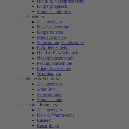
Hand- & Nagelpflegesets
Körperpflegesets
Sonnenschutz-Sets
Zubehör
Alle anzeigen
Duschschwämme
Körperbürsten
Massagebürsten
Selbstbräungshandschuhe
Fußpflegezubehör
Hand & Fuß-Schmuck
Nagelpflegezubehör
Peelinghandschuhe
Pflege Accessoires
Waschlappen
Sonne & Schutz
Alle anzeigen
After Sun
Selbstbräuner
Sonnenschutz
Haarentfernung
Alle anzeigen
Kalt- & Warmwachs
Rasierer
Rasurpflege