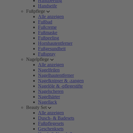
Handpeeling
Handseife
Fußpflege
Alle anzeigen
Fußbad
Fußcreme
Fußmaske
Fußpeeling
Hornhautentferner
Fußgesundheit
Fußspray
Nagelpflege
Alle anzeigen
Nagelfeilen
Nagelhautentferner
Nagelknipser & -zangen
Nagelöle & -pflegestifte
Nagelscheren
Nagelhärter
Nagellack
Beauty Set
Alle anzeigen
Dusch- & Badesets
Fußpflegesets
Geschenksets