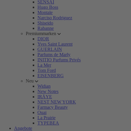
SENSAI
Hugo Boss
Montale
Narciso Rodriguez
Shiseido
Rabanne
Premiummarken
DIOR
Yves Saint Laurent
GUERLAIN
Parfums de Marly
INITIO Parfums Privés
La Mer
Tom Ford
EISENBERG
Neu
Widian
New Notes
IRÄYE
NEST NEW YORK
Farmacy Beauty
Ouai
La Prairie
TYPEBEA
Angebote