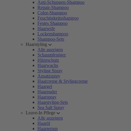
Anti-Schuppen-Shampoo
Repair-Shampoo
Color-Shampoo
Feuchtigkeitsshampoo
Festes Shampoo
Haarseife
Lockenshampoo
Shampoo-Sets
Haarstyling
Alle anzeigen
Schaumfestiger
Hitzeschutz
Haarwachs
Styling Spray
Ansatzspray
Haarcreme & Stylingcreme
Haargel
Haarpuder
Haarspray
Haarstyling-Sets
Sea Salt Spray
Leave-In Pflege
Alle anzeigen
Haaröl
Haarserum