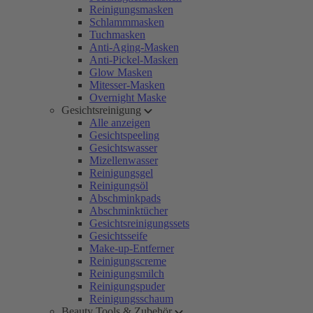
Reinigungsmasken
Schlammmasken
Tuchmasken
Anti-Aging-Masken
Anti-Pickel-Masken
Glow Masken
Mitesser-Masken
Overnight Maske
Gesichtsreinigung
Alle anzeigen
Gesichtspeeling
Gesichtswasser
Mizellenwasser
Reinigungsgel
Reinigungsöl
Abschminkpads
Abschminktücher
Gesichtsreinigungssets
Gesichtsseife
Make-up-Entferner
Reinigungscreme
Reinigungsmilch
Reinigungspuder
Reinigungsschaum
Beauty Tools & Zubehör