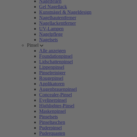
Nagelfeilen
Gel Nagellack
Kunstnägel & Nageldesign
Nagelhautentferner
Nagellackentferner
UV-Lampen
Nagelpflege
Nagelsets
Pinsel
Alle anzeigen
Foundationpinsel
Lidschattenpinsel
Lippenpinsel
Pinselreiniger
Rougepinsel
Applikatoren
Augenbrauenpinsel
Concealer-Pinsel
Eyelinerpinsel
Highlighter-Pinsel
Maskenpinsel
Pinselsets
Pinseltaschen
Puderpinsel
Puderquasten