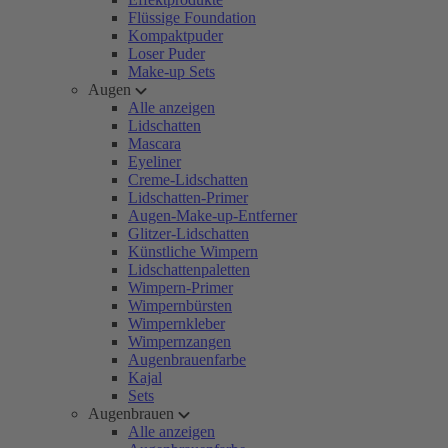
Flüssige Foundation
Kompaktpuder
Loser Puder
Make-up Sets
Augen
Alle anzeigen
Lidschatten
Mascara
Eyeliner
Creme-Lidschatten
Lidschatten-Primer
Augen-Make-up-Entferner
Glitzer-Lidschatten
Künstliche Wimpern
Lidschattenpaletten
Wimpern-Primer
Wimpernbürsten
Wimpernkleber
Wimpernzangen
Augenbrauenfarbe
Kajal
Sets
Augenbrauen
Alle anzeigen