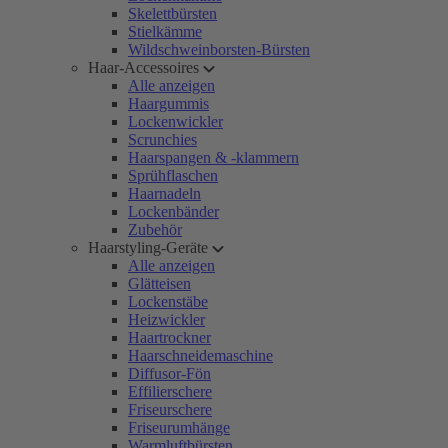
Skelettbürsten
Stielkämme
Wildschweinborsten-Bürsten
Haar-Accessoires
Alle anzeigen
Haargummis
Lockenwickler
Scrunchies
Haarspangen & -klammern
Sprühflaschen
Haarnadeln
Lockenbänder
Zubehör
Haarstyling-Geräte
Alle anzeigen
Glätteisen
Lockenstäbe
Heizwickler
Haartrockner
Haarschneidemaschine
Diffusor-Fön
Effilierschere
Friseurschere
Friseurumhänge
Warmluftbürsten