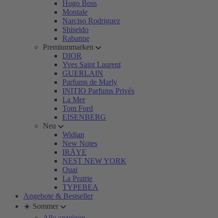
Hugo Boss
Montale
Narciso Rodriguez
Shiseido
Rabanne
Premiummarken
DIOR
Yves Saint Laurent
GUERLAIN
Parfums de Marly
INITIO Parfums Privés
La Mer
Tom Ford
EISENBERG
Neu
Widian
New Notes
IRÄYE
NEST NEW YORK
Ouai
La Prairie
TYPEBEA
Angebote & Bestseller
☀️ Sommer
Alle anzeigen