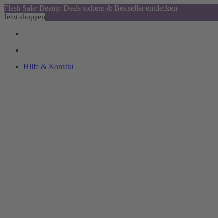
Flash Sale: Beauty Deals sichern & Bestseller entdecken
Jetzt shoppen
Hilfe & Kontakt