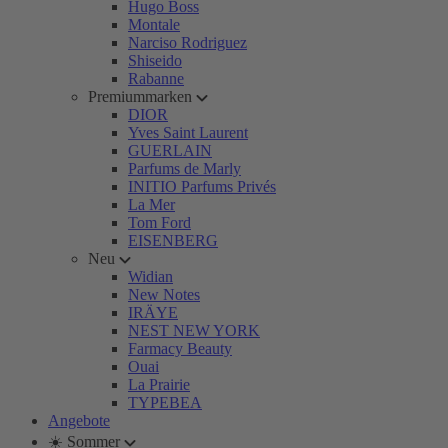
Hugo Boss
Montale
Narciso Rodriguez
Shiseido
Rabanne
Premiummarken
DIOR
Yves Saint Laurent
GUERLAIN
Parfums de Marly
INITIO Parfums Privés
La Mer
Tom Ford
EISENBERG
Neu
Widian
New Notes
IRÄYE
NEST NEW YORK
Farmacy Beauty
Ouai
La Prairie
TYPEBEA
Angebote
☀️ Sommer