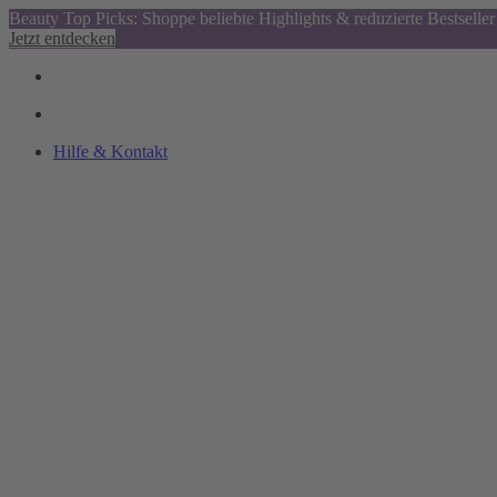
Beauty Top Picks: Shoppe beliebte Highlights & reduzierte Bestseller
Jetzt entdecken
Hilfe & Kontakt