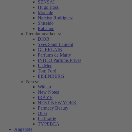
SENSAI
Hugo Boss
Montale
Narciso Rodriguez
Shiseido
Rabanne
Premiummarken
DIOR
Yves Saint Laurent
GUERLAIN
Parfums de Marly
INITIO Parfums Privés
La Mer
Tom Ford
EISENBERG
Neu
Widian
New Notes
IRÄYE
NEST NEW YORK
Farmacy Beauty
Ouai
La Prairie
TYPEBEA
Angebote