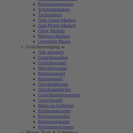
Reinigungsmasken
Schlammmasken
Tuchmasken
Anti-Aging-Masken
Anti-Pickel-Masken
Glow Masken
Mitesser-Masken
Overnight Maske
Gesichtsreinigung
Alle anzeigen
Gesichtspeeling
Gesichtswasser
Mizellenwasser
Reinigungsgel
Reinigungsöl
Abschminkpads
Abschminktücher
Gesichtsreinigungssets
Gesichtsseife
Make-up-Entferner
Reinigungscreme
Reinigungsmilch
Reinigungspuder
Reinigungsschaum
Beauty Tools & Zubehör