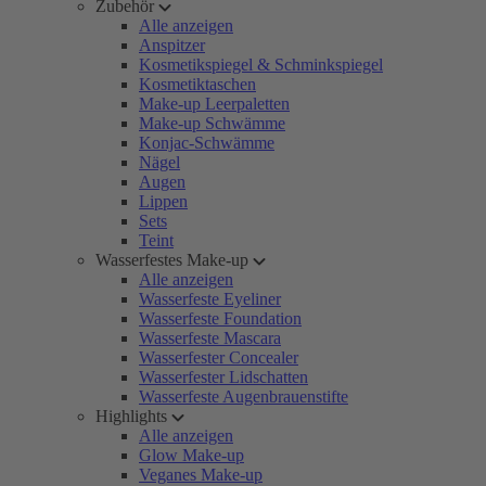
Zubehör
Alle anzeigen
Anspitzer
Kosmetikspiegel & Schminkspiegel
Kosmetiktaschen
Make-up Leerpaletten
Make-up Schwämme
Konjac-Schwämme
Nägel
Augen
Lippen
Sets
Teint
Wasserfestes Make-up
Alle anzeigen
Wasserfeste Eyeliner
Wasserfeste Foundation
Wasserfeste Mascara
Wasserfester Concealer
Wasserfester Lidschatten
Wasserfeste Augenbrauenstifte
Highlights
Alle anzeigen
Glow Make-up
Veganes Make-up