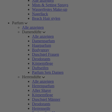
Alle anzeigen
Mists & Setting Sprays
Wasserfestes Make-up
Nagellack
Beach Hair stylen
Parfum
Alle anzeigen
Damendüfte
Alle anzeigen
Damenparfum
Haarparfum
Bodyspray
Duschgel Frauen
Deodorants
Körperpflege
Duftseifen
Parfum Sets Damen
Herrendüfte
Alle anzeigen
Herrenparfum
After Shave
Körperpflege
Duschgel Männer
Deodorants
Herrenseife