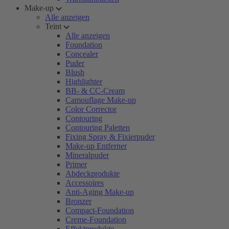
Make-up
Alle anzeigen
Teint
Alle anzeigen
Foundation
Concealer
Puder
Blush
Highlighter
BB- & CC-Cream
Camouflage Make-up
Color Corrector
Contouring
Contouring Paletten
Fixing Spray & Fixierpuder
Make-up Entferner
Mineralpuder
Primer
Abdeckprodukte
Accessoires
Anti-Aging Make-up
Bronzer
Compact-Foundation
Creme-Foundation
Effektprodukte