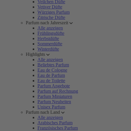
Veilchen Düfte
Vetiver Düfte
Würziges Parfum
Zitrische Düfte
Parfum nach Jahreszeit
Alle anzeigen
Frühlingsdüfte
Herbstdüfte
Sommerdüfte
Winterdüfte
Highlights
Alle anzeigen
Beliebtes Parfum
Eau de Cologne
Eau de Parfum
Eau de Toilette
Parfum Angebote
Parfum auf Rechnung
Parfum Miniaturen
Parfum Neuheiten
Unisex Parfum
Parfum nach Land
Alle anzeigen
Arabisches Parfum
Französisches Parfum