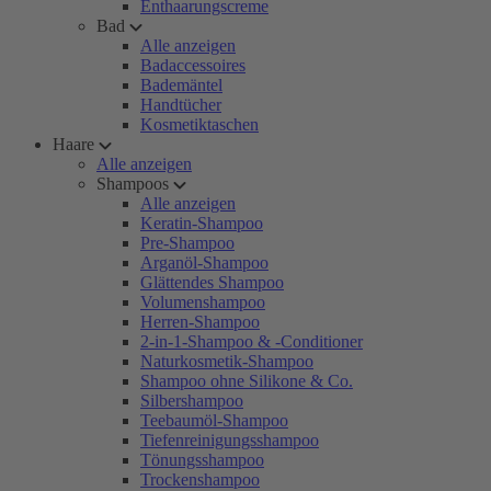
Enthaarungscreme
Bad
Alle anzeigen
Badaccessoires
Bademäntel
Handtücher
Kosmetiktaschen
Haare
Alle anzeigen
Shampoos
Alle anzeigen
Keratin-Shampoo
Pre-Shampoo
Arganöl-Shampoo
Glättendes Shampoo
Volumenshampoo
Herren-Shampoo
2-in-1-Shampoo & -Conditioner
Naturkosmetik-Shampoo
Shampoo ohne Silikone & Co.
Silbershampoo
Teebaumöl-Shampoo
Tiefenreinigungsshampoo
Tönungsshampoo
Trockenshampoo