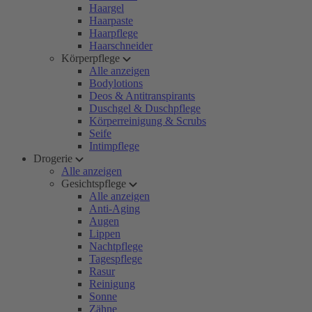
Haargel
Haarpaste
Haarpflege
Haarschneider
Körperpflege
Alle anzeigen
Bodylotions
Deos & Antitranspirants
Duschgel & Duschpflege
Körperreinigung & Scrubs
Seife
Intimpflege
Drogerie
Alle anzeigen
Gesichtspflege
Alle anzeigen
Anti-Aging
Augen
Lippen
Nachtpflege
Tagespflege
Rasur
Reinigung
Sonne
Zähne