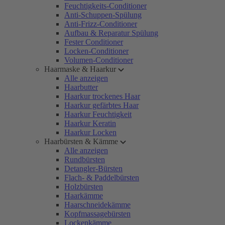
Feuchtigkeits-Conditioner
Anti-Schuppen-Spülung
Anti-Frizz-Conditioner
Aufbau & Reparatur Spülung
Fester Conditioner
Locken-Conditioner
Volumen-Conditioner
Haarmaske & Haarkur
Alle anzeigen
Haarbutter
Haarkur trockenes Haar
Haarkur gefärbtes Haar
Haarkur Feuchtigkeit
Haarkur Keratin
Haarkur Locken
Haarbürsten & Kämme
Alle anzeigen
Rundbürsten
Detangler-Bürsten
Flach- & Paddelbürsten
Holzbürsten
Haarkämme
Haarschneidekämme
Kopfmassagebürsten
Lockenkämme