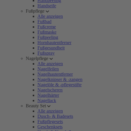
Handpeeling
Handseife
Fußpflege
Alle anzeigen
Fußbad
Fußcreme
Fußmaske
Fußpeeling
Hornhautentferner
Fußgesundheit
Fußspray
Nagelpflege
Alle anzeigen
Nagelfeilen
Nagelhautentferner
Nagelknipser & -zangen
Nagelöle & -pflegestifte
Nagelscheren
Nagelhärter
Nagellack
Beauty Set
Alle anzeigen
Dusch- & Badesets
Fußpflegesets
Geschenksets