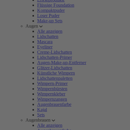
Flüssige Foundation
Kompaktpuder
Loser Puder
Make-up Sets
Augen
Alle anzeigen
Lidschatten
Mascara
Eyeliner
Creme-Lidschatten
Lidschatten-Primer
Augen-Make-up-Entferner
Glitzer-Lidschatten
Künstliche Wimpern
Lidschattenpaletten
Wimpern-Primer
Wimpernbürsten
Wimpernkleber
Wimpernzangen
Augenbrauenfarbe
Kajal
Sets
Augenbrauen
Alle anzeigen