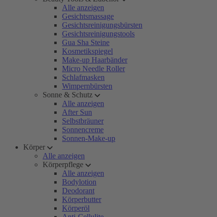
Alle anzeigen
Gesichtsmassage
Gesichtsreinigungsbürsten
Gesichtsreinigungstools
Gua Sha Steine
Kosmetikspiegel
Make-up Haarbänder
Micro Needle Roller
Schlafmasken
Wimpernbürsten
Sonne & Schutz
Alle anzeigen
After Sun
Selbstbräuner
Sonnencreme
Sonnen-Make-up
Körper
Alle anzeigen
Körperpflege
Alle anzeigen
Bodylotion
Deodorant
Körperbutter
Körperöl
Anti-Cellulite