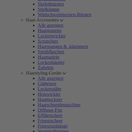
Skelettbürsten
Stielkämme
Wildschweinborsten-Bürsten
Haar-Accessoires
Alle anzeigen
Haargummis
Lockenwickler
Scrunchies
Haarspangen & -klammern
Sprühflaschen
Haarnadeln
Lockenbänder
Zubehör
Haarstyling-Geräte
Alle anzeigen
Glätteisen
Lockenstäbe
Heizwickler
Haartrockner
Haarschneidemaschine
Diffusor-Fön
Effilierschere
Friseurschere
Friseurumhänge
Warmluftbürsten