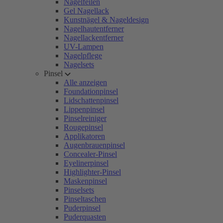
Nagelfeilen
Gel Nagellack
Kunstnägel & Nageldesign
Nagelhautentferner
Nagellackentferner
UV-Lampen
Nagelpflege
Nagelsets
Pinsel
Alle anzeigen
Foundationpinsel
Lidschattenpinsel
Lippenpinsel
Pinselreiniger
Rougepinsel
Applikatoren
Augenbrauenpinsel
Concealer-Pinsel
Eyelinerpinsel
Highlighter-Pinsel
Maskenpinsel
Pinselsets
Pinseltaschen
Puderpinsel
Puderquasten