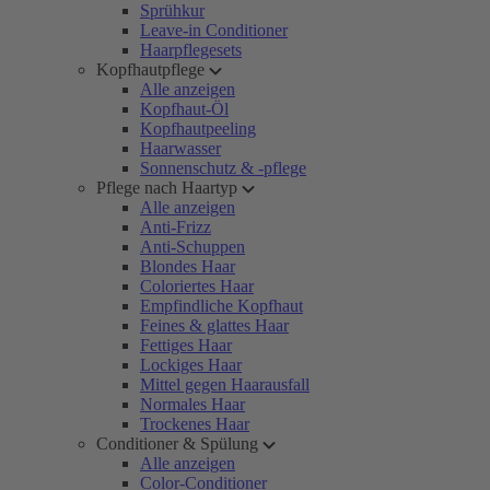
Sprühkur
Leave-in Conditioner
Haarpflegesets
Kopfhautpflege
Alle anzeigen
Kopfhaut-Öl
Kopfhautpeeling
Haarwasser
Sonnenschutz & -pflege
Pflege nach Haartyp
Alle anzeigen
Anti-Frizz
Anti-Schuppen
Blondes Haar
Coloriertes Haar
Empfindliche Kopfhaut
Feines & glattes Haar
Fettiges Haar
Lockiges Haar
Mittel gegen Haarausfall
Normales Haar
Trockenes Haar
Conditioner & Spülung
Alle anzeigen
Color-Conditioner