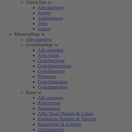
Travel Size
Alle anzeigen
Augen
Augenbrauen
Teint
Lippen
Männerpflege
Alle anzeigen
Gesichtspflege
Alle anzeigen
Anti-Aging
Gesichtscreme
Gesichtsreinigung
Gesichtsserum
Pflegesets
Gesichtsmasken
Gesichtspeeling
Rasur
Alle anzeigen
Rasiercreme
Nassrasierer
After Shave Balsam & Lotion
Elektrische Rasierer & Trimmer
Rasierhobel & Zubehör
Herrenrasierer