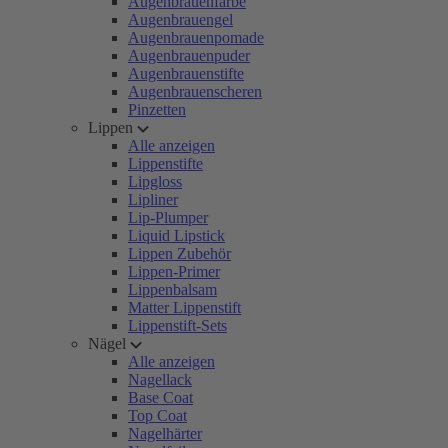
Augenbrauenfarbe
Augenbrauengel
Augenbrauenpomade
Augenbrauenpuder
Augenbrauenstifte
Augenbrauenscheren
Pinzetten
Lippen
Alle anzeigen
Lippenstifte
Lipgloss
Lipliner
Lip-Plumper
Liquid Lipstick
Lippen Zubehör
Lippen-Primer
Lippenbalsam
Matter Lippenstift
Lippenstift-Sets
Nägel
Alle anzeigen
Nagellack
Base Coat
Top Coat
Nagelhärter