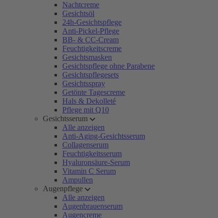
Nachtcreme
Gesichtsöl
24h-Gesichtspflege
Anti-Pickel-Pflege
BB- & CC-Cream
Feuchtigkeitscreme
Gesichtsmasken
Gesichtspflege ohne Parabene
Gesichtspflegesets
Gesichtsspray
Getönte Tagescreme
Hals & Dekolleté
Pflege mit Q10
Gesichtsserum
Alle anzeigen
Anti-Aging-Gesichtsserum
Collagenserum
Feuchtigkeitsserum
Hyaluronsäure-Serum
Vitamin C Serum
Ampullen
Augenpflege
Alle anzeigen
Augenbrauenserum
Augencreme