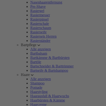
Nasenhaarentfernung
Pre-Shave
Rasiergel
Rasiermesser
Rasierpinsel
Rasierschale
Rasierschaum
Rasierseife
Rasiersets Herren
Rasierständer
Bartpflege
Alle anzeigen
Bartbalsam
Bartkämme & Bartbürsten
Bartöle
Bartschneider & Barttrimmer
Bartseife & Bartshampoo
Haare
Alle anzeigen
Shampoo
Pomade
Haarstyling
Haarausfall & Haarwuchs
Haarbürsten & Kämme
Haarcreme