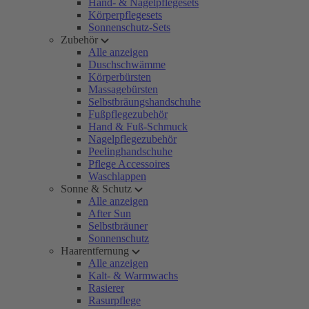
Hand- & Nagelpflegesets
Körperpflegesets
Sonnenschutz-Sets
Zubehör
Alle anzeigen
Duschschwämme
Körperbürsten
Massagebürsten
Selbstbräungshandschuhe
Fußpflegezubehör
Hand & Fuß-Schmuck
Nagelpflegezubehör
Peelinghandschuhe
Pflege Accessoires
Waschlappen
Sonne & Schutz
Alle anzeigen
After Sun
Selbstbräuner
Sonnenschutz
Haarentfernung
Alle anzeigen
Kalt- & Warmwachs
Rasierer
Rasurpflege