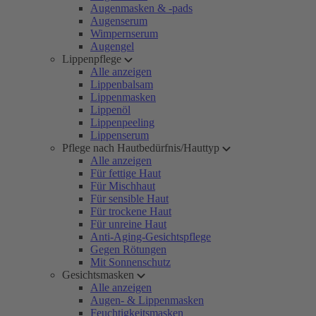
Augenmasken & -pads
Augenserum
Wimpernserum
Augengel
Lippenpflege
Alle anzeigen
Lippenbalsam
Lippenmasken
Lippenöl
Lippenpeeling
Lippenserum
Pflege nach Hautbedürfnis/Hauttyp
Alle anzeigen
Für fettige Haut
Für Mischhaut
Für sensible Haut
Für trockene Haut
Für unreine Haut
Anti-Aging-Gesichtspflege
Gegen Rötungen
Mit Sonnenschutz
Gesichtsmasken
Alle anzeigen
Augen- & Lippenmasken
Feuchtigkeitsmasken