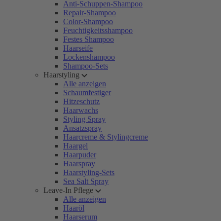
Anti-Schuppen-Shampoo
Repair-Shampoo
Color-Shampoo
Feuchtigkeitsshampoo
Festes Shampoo
Haarseife
Lockenshampoo
Shampoo-Sets
Haarstyling
Alle anzeigen
Schaumfestiger
Hitzeschutz
Haarwachs
Styling Spray
Ansatzspray
Haarcreme & Stylingcreme
Haargel
Haarpuder
Haarspray
Haarstyling-Sets
Sea Salt Spray
Leave-In Pflege
Alle anzeigen
Haaröl
Haarserum