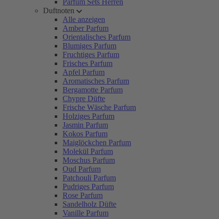
Parfum Sets Herren
Duftnoten
Alle anzeigen
Amber Parfum
Orientalisches Parfum
Blumiges Parfum
Fruchtiges Parfum
Frisches Parfum
Apfel Parfum
Aromatisches Parfum
Bergamotte Parfum
Chypre Düfte
Frische Wäsche Parfum
Holziges Parfum
Jasmin Parfum
Kokos Parfum
Maiglöckchen Parfum
Molekül Parfum
Moschus Parfum
Oud Parfum
Patchouli Parfum
Pudriges Parfum
Rose Parfum
Sandelholz Düfte
Vanille Parfum