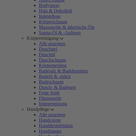
Bodyspray
Hals & Dekolleté
Intimpflege
Körperschaum
Massageöle & ätherische Öle
Sauna-Öl & -Aufguss
Körperreinigung
Alle anzeigen
Duschgel
Duschöl
Duschschaum
Körperpeeling
Badesalz & Badebomben
Badeöl & -milch
Badeschaum
Dusch- & Badesets
Feste Seife
Flüssigseife
Intimreinigung
Handpflege
Alle anzeigen
Handcreme
Handdesinfektion
Handmaske