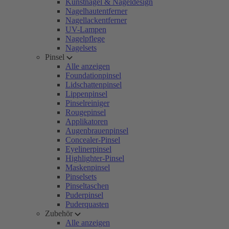
Kunstnägel & Nageldesign
Nagelhautentferner
Nagellackentferner
UV-Lampen
Nagelpflege
Nagelsets
Pinsel
Alle anzeigen
Foundationpinsel
Lidschattenpinsel
Lippenpinsel
Pinselreiniger
Rougepinsel
Applikatoren
Augenbrauenpinsel
Concealer-Pinsel
Eyelinerpinsel
Highlighter-Pinsel
Maskenpinsel
Pinselsets
Pinseltaschen
Puderpinsel
Puderquasten
Zubehör
Alle anzeigen