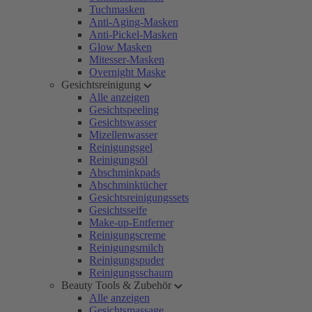
Tuchmasken
Anti-Aging-Masken
Anti-Pickel-Masken
Glow Masken
Mitesser-Masken
Overnight Maske
Gesichtsreinigung
Alle anzeigen
Gesichtspeeling
Gesichtswasser
Mizellenwasser
Reinigungsgel
Reinigungsöl
Abschminkpads
Abschminktücher
Gesichtsreinigungssets
Gesichtsseife
Make-up-Entferner
Reinigungscreme
Reinigungsmilch
Reinigungspuder
Reinigungsschaum
Beauty Tools & Zubehör
Alle anzeigen
Gesichtsmassage