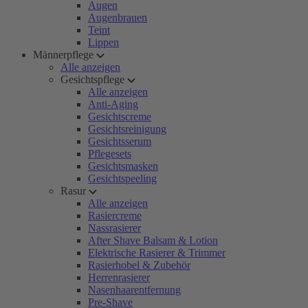
Augen
Augenbrauen
Teint
Lippen
Männerpflege
Alle anzeigen
Gesichtspflege
Alle anzeigen
Anti-Aging
Gesichtscreme
Gesichtsreinigung
Gesichtsserum
Pflegesets
Gesichtsmasken
Gesichtspeeling
Rasur
Alle anzeigen
Rasiercreme
Nassrasierer
After Shave Balsam & Lotion
Elektrische Rasierer & Trimmer
Rasierhobel & Zubehör
Herrenrasierer
Nasenhaarentfernung
Pre-Shave