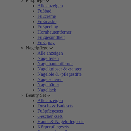
Fußpflege
Alle anzeigen
Fußbad
Fußcreme
Fußmaske
Fußpeeling
Hornhautentferner
Fußgesundheit
Fußspray
Nagelpflege
Alle anzeigen
Nagelfeilen
Nagelhautentferner
Nagelknipser & -zangen
Nagelöle & -pflegestifte
Nagelscheren
Nagelhärter
Nagellack
Beauty Set
Alle anzeigen
Dusch- & Badesets
Fußpflegesets
Geschenksets
Hand- & Nagelpflegesets
Körperpflegesets