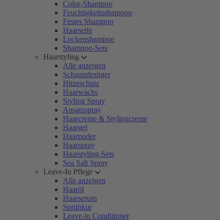
Color-Shampoo
Feuchtigkeitsshampoo
Festes Shampoo
Haarseife
Lockenshampoo
Shampoo-Sets
Haarstyling
Alle anzeigen
Schaumfestiger
Hitzeschutz
Haarwachs
Styling Spray
Ansatzspray
Haarcreme & Stylingcreme
Haargel
Haarpuder
Haarspray
Haarstyling-Sets
Sea Salt Spray
Leave-In Pflege
Alle anzeigen
Haaröl
Haarserum
Sprühkur
Leave-in Conditioner