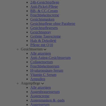
24h-Gesichtspflege
Anti-Pickel-Pflege
BB- & CC-Cream
Feuchtigkeitscreme
Gesichtsmasken
Gesichtspflege ohne Parabene
Gesichtspflegesets
Gesichtsspray
Getönte Tagescreme
Hals & Dekolleté
Pflege mit Q10
Gesichtsserum
Alle anzeigen
Anti-Aging-Gesichtsserum
Collagenserum
Feuchtigkeitsserum
Hyaluronsäure-Serum
Vitamin C Serum
Ampullen
Augenpflege
Alle anzeigen
Augenbrauenserum
Augencreme
Augenmasken & -pads
Augenserum