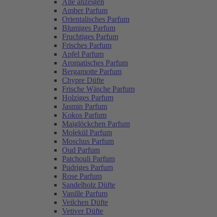
Alle anzeigen
Amber Parfum
Orientalisches Parfum
Blumiges Parfum
Fruchtiges Parfum
Frisches Parfum
Apfel Parfum
Aromatisches Parfum
Bergamotte Parfum
Chypre Düfte
Frische Wäsche Parfum
Holziges Parfum
Jasmin Parfum
Kokos Parfum
Maiglöckchen Parfum
Molekül Parfum
Moschus Parfum
Oud Parfum
Patchouli Parfum
Pudriges Parfum
Rose Parfum
Sandelholz Düfte
Vanille Parfum
Veilchen Düfte
Vetiver Düfte