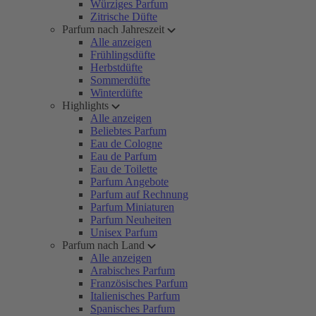
Würziges Parfum
Zitrische Düfte
Parfum nach Jahreszeit
Alle anzeigen
Frühlingsdüfte
Herbstdüfte
Sommerdüfte
Winterdüfte
Highlights
Alle anzeigen
Beliebtes Parfum
Eau de Cologne
Eau de Parfum
Eau de Toilette
Parfum Angebote
Parfum auf Rechnung
Parfum Miniaturen
Parfum Neuheiten
Unisex Parfum
Parfum nach Land
Alle anzeigen
Arabisches Parfum
Französisches Parfum
Italienisches Parfum
Spanisches Parfum