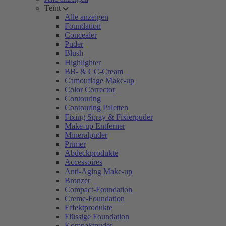
Teint
Alle anzeigen
Foundation
Concealer
Puder
Blush
Highlighter
BB- & CC-Cream
Camouflage Make-up
Color Corrector
Contouring
Contouring Paletten
Fixing Spray & Fixierpuder
Make-up Entferner
Mineralpuder
Primer
Abdeckprodukte
Accessoires
Anti-Aging Make-up
Bronzer
Compact-Foundation
Creme-Foundation
Effektprodukte
Flüssige Foundation
Kompaktpuder