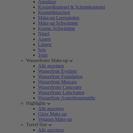
Anspitzer
Kosmetikspiegel & Schminkspiegel
Kosmetiktaschen
Make-up Leerpaletten
Make-up Schwämme
Konjac-Schwämme
Nägel
Augen
Lippen
Sets
Teint
Wasserfestes Make-up
Alle anzeigen
Wasserfeste Eyeliner
Wasserfeste Foundation
Wasserfeste Mascara
Wasserfester Concealer
Wasserfester Lidschatten
Wasserfeste Augenbrauenstifte
Highlights
Alle anzeigen
Glow Make-up
Veganes Make-up
Travel Size
Alle anzeigen