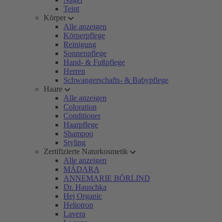
Teint
Körper
Alle anzeigen
Körperpflege
Reinigung
Sonnenpflege
Hand- & Fußpflege
Herren
Schwangerschafts- & Babypflege
Haare
Alle anzeigen
Coloration
Conditioner
Haarpflege
Shampoo
Styling
Zertifizierte Naturkosmetik
Alle anzeigen
MÁDARA
ANNEMARIE BÖRLIND
Dr. Hauschka
Hej Organic
Heliotrop
Lavera