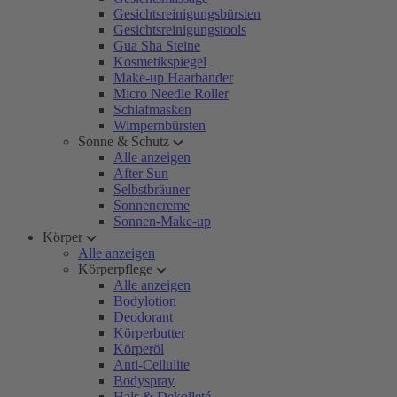
Gesichtsreinigungsbürsten
Gesichtsreinigungstools
Gua Sha Steine
Kosmetikspiegel
Make-up Haarbänder
Micro Needle Roller
Schlafmasken
Wimpernbürsten
Sonne & Schutz
Alle anzeigen
After Sun
Selbstbräuner
Sonnencreme
Sonnen-Make-up
Körper
Alle anzeigen
Körperpflege
Alle anzeigen
Bodylotion
Deodorant
Körperbutter
Körperöl
Anti-Cellulite
Bodyspray
Hals & Dekolleté