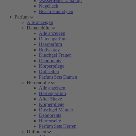
Wasserfestes Make-up
Nagellack
Beach Hair stylen
Parfum
Alle anzeigen
Damendüfte
Alle anzeigen
Damenparfum
Haarparfum
Bodyspray
Duschgel Frauen
Deodorants
Körperpflege
Duftseifen
Parfum Sets Damen
Herrendüfte
Alle anzeigen
Herrenparfum
After Shave
Körperpflege
Duschgel Männer
Deodorants
Herrenseife
Parfum Sets Herren
Duftnoten