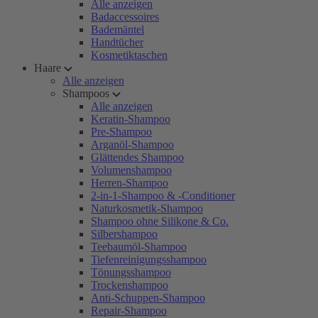
Alle anzeigen
Badaccessoires
Bademäntel
Handtücher
Kosmetiktaschen
Haare
Alle anzeigen
Shampoos
Alle anzeigen
Keratin-Shampoo
Pre-Shampoo
Arganöl-Shampoo
Glättendes Shampoo
Volumenshampoo
Herren-Shampoo
2-in-1-Shampoo & -Conditioner
Naturkosmetik-Shampoo
Shampoo ohne Silikone & Co.
Silbershampoo
Teebaumöl-Shampoo
Tiefenreinigungsshampoo
Tönungsshampoo
Trockenshampoo
Anti-Schuppen-Shampoo
Repair-Shampoo