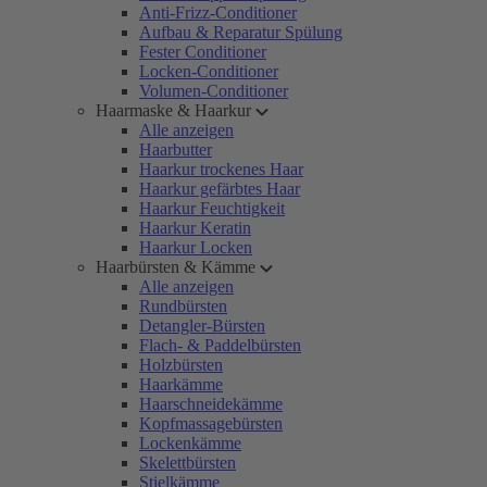
Anti-Frizz-Conditioner
Aufbau & Reparatur Spülung
Fester Conditioner
Locken-Conditioner
Volumen-Conditioner
Haarmaske & Haarkur
Alle anzeigen
Haarbutter
Haarkur trockenes Haar
Haarkur gefärbtes Haar
Haarkur Feuchtigkeit
Haarkur Keratin
Haarkur Locken
Haarbürsten & Kämme
Alle anzeigen
Rundbürsten
Detangler-Bürsten
Flach- & Paddelbürsten
Holzbürsten
Haarkämme
Haarschneidekämme
Kopfmassagebürsten
Lockenkämme
Skelettbürsten
Stielkämme