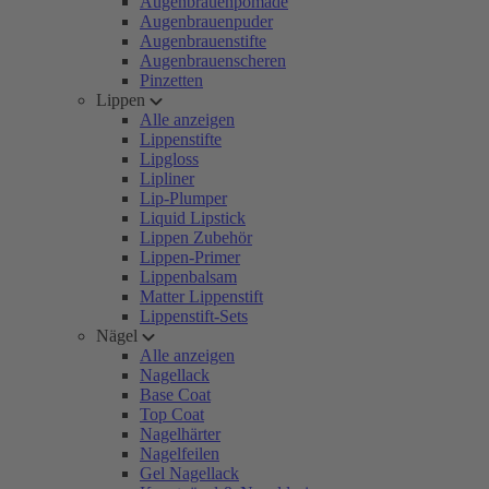
Augenbrauenpomade
Augenbrauenpuder
Augenbrauenstifte
Augenbrauenscheren
Pinzetten
Lippen
Alle anzeigen
Lippenstifte
Lipgloss
Lipliner
Lip-Plumper
Liquid Lipstick
Lippen Zubehör
Lippen-Primer
Lippenbalsam
Matter Lippenstift
Lippenstift-Sets
Nägel
Alle anzeigen
Nagellack
Base Coat
Top Coat
Nagelhärter
Nagelfeilen
Gel Nagellack