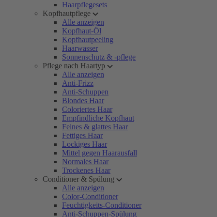
Haarpflegesets
Kopfhautpflege
Alle anzeigen
Kopfhaut-Öl
Kopfhautpeeling
Haarwasser
Sonnenschutz & -pflege
Pflege nach Haartyp
Alle anzeigen
Anti-Frizz
Anti-Schuppen
Blondes Haar
Coloriertes Haar
Empfindliche Kopfhaut
Feines & glattes Haar
Fettiges Haar
Lockiges Haar
Mittel gegen Haarausfall
Normales Haar
Trockenes Haar
Conditioner & Spülung
Alle anzeigen
Color-Conditioner
Feuchtigkeits-Conditioner
Anti-Schuppen-Spülung