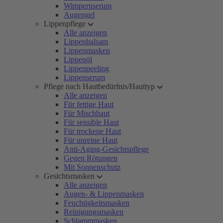
Wimpernserum
Augengel
Lippenpflege
Alle anzeigen
Lippenbalsam
Lippenmasken
Lippenöl
Lippenpeeling
Lippenserum
Pflege nach Hautbedürfnis/Hauttyp
Alle anzeigen
Für fettige Haut
Für Mischhaut
Für sensible Haut
Für trockene Haut
Für unreine Haut
Anti-Aging-Gesichtspflege
Gegen Rötungen
Mit Sonnenschutz
Gesichtsmasken
Alle anzeigen
Augen- & Lippenmasken
Feuchtigkeitsmasken
Reinigungsmasken
Schlammmasken