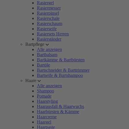
Rasiergel
Rasiermesser
Rasierpinsel
Rasierschale
Rasierschaum
Rasierseife
Rasiersets Herren
Rasierständer
Bartpflege
Alle anzeigen
Bartbalsam
Bartkämme & Bartbürsten
Bartöle
Bartschneider & Barttrimmer
Bartseife & Bartshampoo
Haare
Alle anzeigen
Shampoo
Pomade
Haarstyling
Haarausfall & Haarwuchs
Haarbürsten & Kämme
Haarcreme
Haargel
Haarpaste