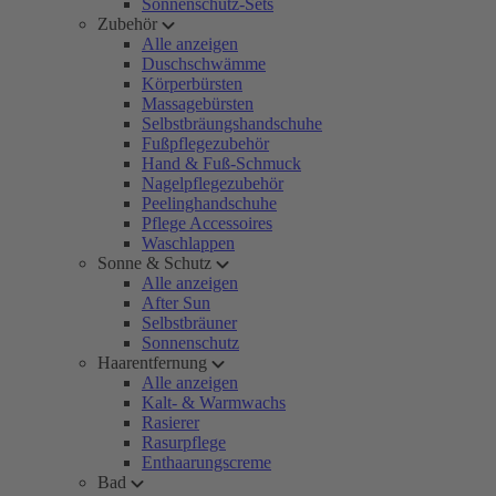
Sonnenschutz-Sets
Zubehör
Alle anzeigen
Duschschwämme
Körperbürsten
Massagebürsten
Selbstbräungshandschuhe
Fußpflegezubehör
Hand & Fuß-Schmuck
Nagelpflegezubehör
Peelinghandschuhe
Pflege Accessoires
Waschlappen
Sonne & Schutz
Alle anzeigen
After Sun
Selbstbräuner
Sonnenschutz
Haarentfernung
Alle anzeigen
Kalt- & Warmwachs
Rasierer
Rasurpflege
Enthaarungscreme
Bad