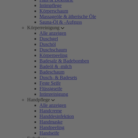
Intimpflege
Körperschaum
Massageöle & ätherische Öle
Sauna-Öl & -Aufguss
Körperreinigung
Alle anzeigen
Duschgel
Duschöl
Duschschaum
Körperpeeling
Badesalz & Badebomben
Badeöl & -milch
Badeschaum
Dusch- & Badesets
Feste Seife
Flüssigseife
Intimreinigung
Handpflege
Alle anzeigen
Handcreme
Handdesinfektion
Handmaske
Handpeeling
Handseife