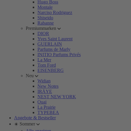
Hugo Boss
Montale
Narciso Rodriguez
Shiseido
Rabanne
Premiummarken
DIOR
Yves Saint Laurent
GUERLAIN
Parfums de Marly
INITIO Parfums Privés
La Mer
Tom Ford
EISENBERG
Neu
Widian
New Notes
IRÄYE
NEST NEW YORK
Ouai
La Prairie
TYPEBEA
Angebote & Bestseller
☀️ Sommer
Alle anzeigen