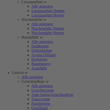
Luxusparfum
Alle anzeigen
Luxusparfum Damen
Luxusparfum Herren
Nischendüfte
Alle anzeigen
Nischendüfte Damen
Nischendüfte Herren
Raumdüfte
Alle anzeigen
Duftkerzen
Duftstäbchen
Aroma Diffuser
Duftsteine
Raumsprays
Autodüfte
Gesicht
Alle anzeigen
Gesichtspflege
Alle anzeigen
Gesichtscreme
Anti-Aging-Gesichtspflege
Tagescreme
Nachtcreme
Gesichtsöl