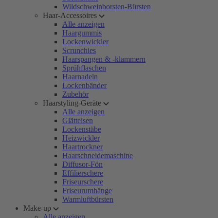
Wildschweinborsten-Bürsten
Haar-Accessoires
Alle anzeigen
Haargummis
Lockenwickler
Scrunchies
Haarspangen & -klammern
Sprühflaschen
Haarnadeln
Lockenbänder
Zubehör
Haarstyling-Geräte
Alle anzeigen
Glätteisen
Lockenstäbe
Heizwickler
Haartrockner
Haarschneidemaschine
Diffusor-Fön
Effilierschere
Friseurschere
Friseurumhänge
Warmluftbürsten
Make-up
Alle anzeigen