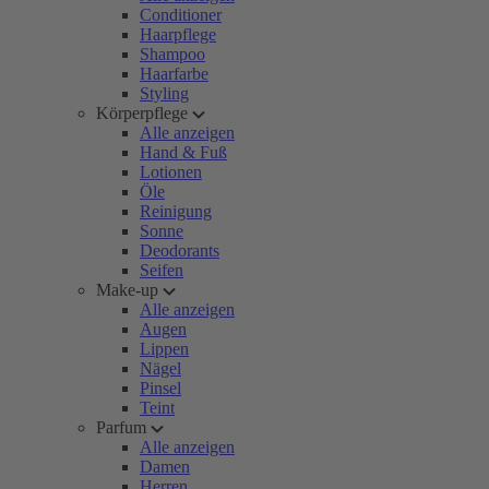
Conditioner
Haarpflege
Shampoo
Haarfarbe
Styling
Körperpflege
Alle anzeigen
Hand & Fuß
Lotionen
Öle
Reinigung
Sonne
Deodorants
Seifen
Make-up
Alle anzeigen
Augen
Lippen
Nägel
Pinsel
Teint
Parfum
Alle anzeigen
Damen
Herren