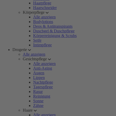
Haarpflege
Haarschneider
Körperpflege
Alle anzeigen
Bodylotions
Deos & Antitranspirants
Duschgel & Duschpflege
Körperreinigung & Scrubs
Seife
Intimpflege
Drogerie
Alle anzeigen
Gesichtspflege
Alle anzeigen
Anti-Aging
Augen
Lippen
Nachtpflege
Tagespflege
Rasur
Reinigung
Sonne
Zähne
Haare
Alle anzeigen