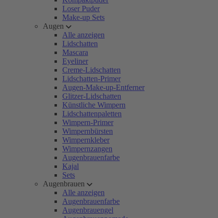
Loser Puder
Make-up Sets
Augen
Alle anzeigen
Lidschatten
Mascara
Eyeliner
Creme-Lidschatten
Lidschatten-Primer
Augen-Make-up-Entferner
Glitzer-Lidschatten
Künstliche Wimpern
Lidschattenpaletten
Wimpern-Primer
Wimpernbürsten
Wimpernkleber
Wimpernzangen
Augenbrauenfarbe
Kajal
Sets
Augenbrauen
Alle anzeigen
Augenbrauenfarbe
Augenbrauengel