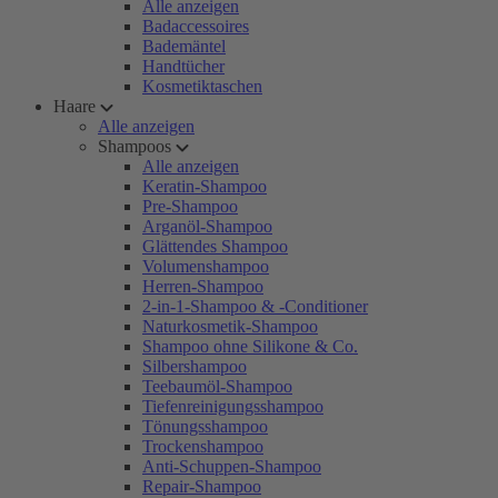
Alle anzeigen
Badaccessoires
Bademäntel
Handtücher
Kosmetiktaschen
Haare
Alle anzeigen
Shampoos
Alle anzeigen
Keratin-Shampoo
Pre-Shampoo
Arganöl-Shampoo
Glättendes Shampoo
Volumenshampoo
Herren-Shampoo
2-in-1-Shampoo & -Conditioner
Naturkosmetik-Shampoo
Shampoo ohne Silikone & Co.
Silbershampoo
Teebaumöl-Shampoo
Tiefenreinigungsshampoo
Tönungsshampoo
Trockenshampoo
Anti-Schuppen-Shampoo
Repair-Shampoo