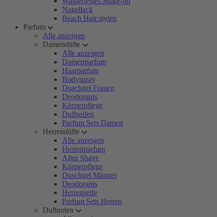
Wasserfestes Make-up
Nagellack
Beach Hair stylen
Parfum
Alle anzeigen
Damendüfte
Alle anzeigen
Damenparfum
Haarparfum
Bodyspray
Duschgel Frauen
Deodorants
Körperpflege
Duftseifen
Parfum Sets Damen
Herrendüfte
Alle anzeigen
Herrenparfum
After Shave
Körperpflege
Duschgel Männer
Deodorants
Herrenseife
Parfum Sets Herren
Duftnoten