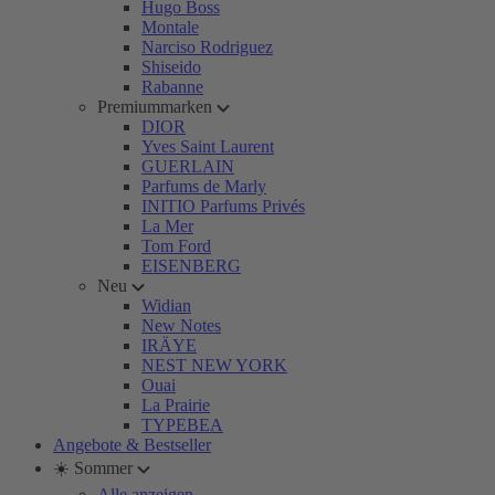
Hugo Boss
Montale
Narciso Rodriguez
Shiseido
Rabanne
Premiummarken
DIOR
Yves Saint Laurent
GUERLAIN
Parfums de Marly
INITIO Parfums Privés
La Mer
Tom Ford
EISENBERG
Neu
Widian
New Notes
IRÄYE
NEST NEW YORK
Ouai
La Prairie
TYPEBEA
Angebote & Bestseller
☀️ Sommer
Alle anzeigen