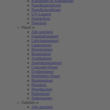
Kunstnägel & Nageldesign
Nagelhautentferner
Nagellackentferner
UV-Lampen
Nagelpflege
Nagelsets
Pinsel
Alle anzeigen
Foundationpinsel
Lidschattenpinsel
Lippenpinsel
Pinselreiniger
Rougepinsel
Applikatoren
Augenbrauenpinsel
Concealer-Pinsel
Eyelinerpinsel
Highlighter-Pinsel
Maskenpinsel
Pinselsets
Pinseltaschen
Puderpinsel
Puderquasten
Zubehör
Alle anzeigen