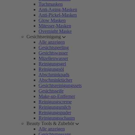
Tuchmasken
Anti-Aging-Masken
Anti-Pickel-Masken
Glow Masken
Mitesser-Masken
Overnight Maske
Gesichtsreinigung
Alle anzeigen
Gesichtspeeling
Gesichtswasser
Mizellenwasser
Reinigungsgel
Reinigungsöl
Abschminkpads
Abschminktücher
Gesichtsreinigungssets
Gesichtsseife
Make-up-Entferner
Reinigungscreme
Reinigungsmilch
Reinigungspuder
Reinigungsschaum
Beauty Tools & Zubehör
Alle anzeigen
Gesichtsmassage