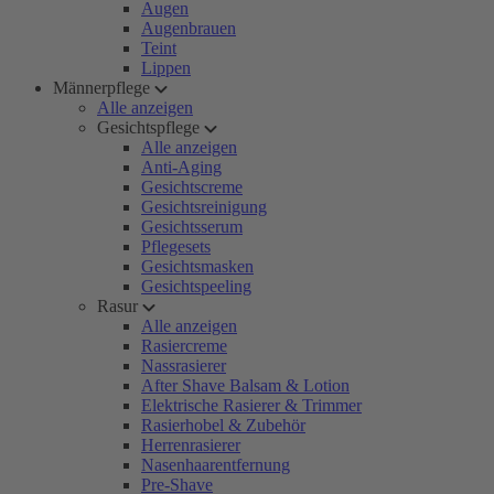
Augen
Augenbrauen
Teint
Lippen
Männerpflege
Alle anzeigen
Gesichtspflege
Alle anzeigen
Anti-Aging
Gesichtscreme
Gesichtsreinigung
Gesichtsserum
Pflegesets
Gesichtsmasken
Gesichtspeeling
Rasur
Alle anzeigen
Rasiercreme
Nassrasierer
After Shave Balsam & Lotion
Elektrische Rasierer & Trimmer
Rasierhobel & Zubehör
Herrenrasierer
Nasenhaarentfernung
Pre-Shave