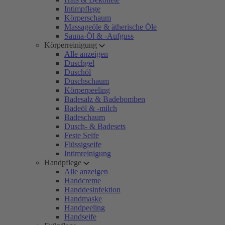
Intimpflege
Körperschaum
Massageöle & ätherische Öle
Sauna-Öl & -Aufguss
Körperreinigung
Alle anzeigen
Duschgel
Duschöl
Duschschaum
Körperpeeling
Badesalz & Badebomben
Badeöl & -milch
Badeschaum
Dusch- & Badesets
Feste Seife
Flüssigseife
Intimreinigung
Handpflege
Alle anzeigen
Handcreme
Handdesinfektion
Handmaske
Handpeeling
Handseife