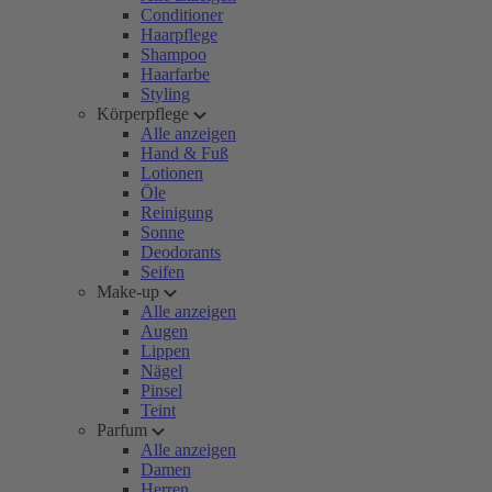
Conditioner
Haarpflege
Shampoo
Haarfarbe
Styling
Körperpflege
Alle anzeigen
Hand & Fuß
Lotionen
Öle
Reinigung
Sonne
Deodorants
Seifen
Make-up
Alle anzeigen
Augen
Lippen
Nägel
Pinsel
Teint
Parfum
Alle anzeigen
Damen
Herren