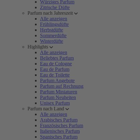
Würziges Parfum
Zitrische Düfte
Parfum nach Jahreszeit
Alle anzeigen
Frühlingsdüfte
Herbstdüfte
Sommerdüfte
Winterdüfte
Highlights
Alle anzeigen
Beliebtes Parfum
Eau de Cologne
Eau de Parfum
Eau de Toilette
Parfum Angebote
Parfum auf Rechnung
Parfum Miniaturen
Parfum Neuheiten
Unisex Parfum
Parfum nach Land
Alle anzeigen
Arabisches Parfum
Französisches Parfum
Italienisches Parfum
Spanisches Parfum