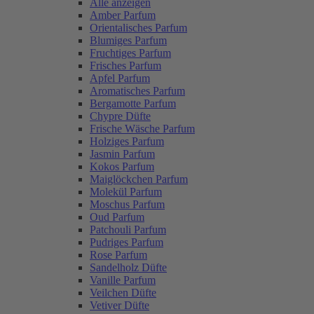
Alle anzeigen
Amber Parfum
Orientalisches Parfum
Blumiges Parfum
Fruchtiges Parfum
Frisches Parfum
Apfel Parfum
Aromatisches Parfum
Bergamotte Parfum
Chypre Düfte
Frische Wäsche Parfum
Holziges Parfum
Jasmin Parfum
Kokos Parfum
Maiglöckchen Parfum
Molekül Parfum
Moschus Parfum
Oud Parfum
Patchouli Parfum
Pudriges Parfum
Rose Parfum
Sandelholz Düfte
Vanille Parfum
Veilchen Düfte
Vetiver Düfte