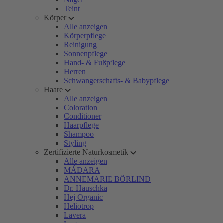
Teint
Körper
Alle anzeigen
Körperpflege
Reinigung
Sonnenpflege
Hand- & Fußpflege
Herren
Schwangerschafts- & Babypflege
Haare
Alle anzeigen
Coloration
Conditioner
Haarpflege
Shampoo
Styling
Zertifizierte Naturkosmetik
Alle anzeigen
MÁDARA
ANNEMARIE BÖRLIND
Dr. Hauschka
Hej Organic
Heliotrop
Lavera