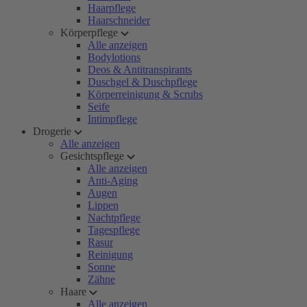
Haarpflege
Haarschneider
Körperpflege
Alle anzeigen
Bodylotions
Deos & Antitranspirants
Duschgel & Duschpflege
Körperreinigung & Scrubs
Seife
Intimpflege
Drogerie
Alle anzeigen
Gesichtspflege
Alle anzeigen
Anti-Aging
Augen
Lippen
Nachtpflege
Tagespflege
Rasur
Reinigung
Sonne
Zähne
Haare
Alle anzeigen