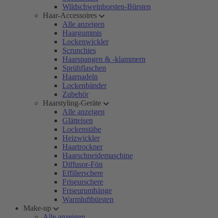
Wildschweinborsten-Bürsten
Haar-Accessoires
Alle anzeigen
Haargummis
Lockenwickler
Scrunchies
Haarspangen & -klammern
Sprühflaschen
Haarnadeln
Lockenbänder
Zubehör
Haarstyling-Geräte
Alle anzeigen
Glätteisen
Lockenstäbe
Heizwickler
Haartrockner
Haarschneidemaschine
Diffusor-Fön
Effilierschere
Friseurschere
Friseurumhänge
Warmluftbürsten
Make-up
Alle anzeigen