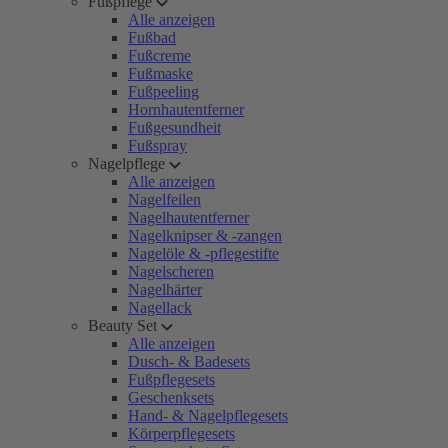
Fußpflege
Alle anzeigen
Fußbad
Fußcreme
Fußmaske
Fußpeeling
Hornhautentferner
Fußgesundheit
Fußspray
Nagelpflege
Alle anzeigen
Nagelfeilen
Nagelhautentferner
Nagelknipser & -zangen
Nagelöle & -pflegestifte
Nagelscheren
Nagelhärter
Nagellack
Beauty Set
Alle anzeigen
Dusch- & Badesets
Fußpflegesets
Geschenksets
Hand- & Nagelpflegesets
Körperpflegesets