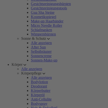
Gesichtsreinigungsbürsten
Gesichtsreinigungstools
Gua Sha Steine
Kosmetikspiegel
Make-up Haarbänder
Micro Needle Roller
Schlafmasken
Wimpernbürsten
Sonne & Schutz
Alle anzeigen
After Sun
Selbstbräuner
Sonnencreme
Sonnen-Make-up
Körper
Alle anzeigen
Körperpflege
Alle anzeigen
Bodylotion
Deodorant
Körperbutter
Körperöl
Anti-Cellulite
Bodyspray
Hals & Dekolleté