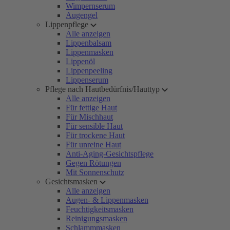
Wimpernserum
Augengel
Lippenpflege
Alle anzeigen
Lippenbalsam
Lippenmasken
Lippenöl
Lippenpeeling
Lippenserum
Pflege nach Hautbedürfnis/Hauttyp
Alle anzeigen
Für fettige Haut
Für Mischhaut
Für sensible Haut
Für trockene Haut
Für unreine Haut
Anti-Aging-Gesichtspflege
Gegen Rötungen
Mit Sonnenschutz
Gesichtsmasken
Alle anzeigen
Augen- & Lippenmasken
Feuchtigkeitsmasken
Reinigungsmasken
Schlammmasken