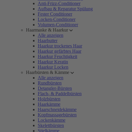
Anti-Frizz-Conditioner
Aufbau & Reparatur Spülung
Fester Conditioner
Locken-Conditioner
Volumen-Conditioner
Haarmaske & Haarkur
Alle anzeigen
Haarbutter
Haarkur trockenes Haar
Haarkur gefärbtes Haar
Haarkur Feuchtigkeit
Haarkur Keratin
Haarkur Locken
Haarbürsten & Kämme
Alle anzeigen
Rundbürsten
Detangler-Bürsten
Flach- & Paddelbürsten
Holzbürsten
Haarkämme
Haarschneidekämme
Kopfmassagebürsten
Lockenkämme
Skelettbürsten
Stielkämme