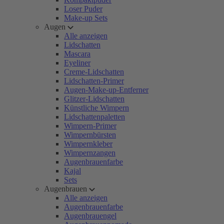
Loser Puder
Make-up Sets
Augen
Alle anzeigen
Lidschatten
Mascara
Eyeliner
Creme-Lidschatten
Lidschatten-Primer
Augen-Make-up-Entferner
Glitzer-Lidschatten
Künstliche Wimpern
Lidschattenpaletten
Wimpern-Primer
Wimpernbürsten
Wimpernkleber
Wimpernzangen
Augenbrauenfarbe
Kajal
Sets
Augenbrauen
Alle anzeigen
Augenbrauenfarbe
Augenbrauengel