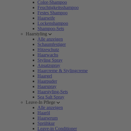
Color-Shampoo
Feuchtigkeitsshampoo
Festes Shampoo
Haarseife
Lockenshampoo
Shampoo-Sets
Haarstyling
Alle anzeigen
Schaumfestiger
Hitzeschutz
Haarwachs
Styling Spray
Ansatzspray
Haarcreme & Stylingcreme
Haargel
Haarpuder
Haarspray
Haarstyling-Sets
Sea Salt Spray
Leave-In Pflege
Alle anzeigen
Haaröl
Haarserum
Sprühkur
Leave-in Conditioner