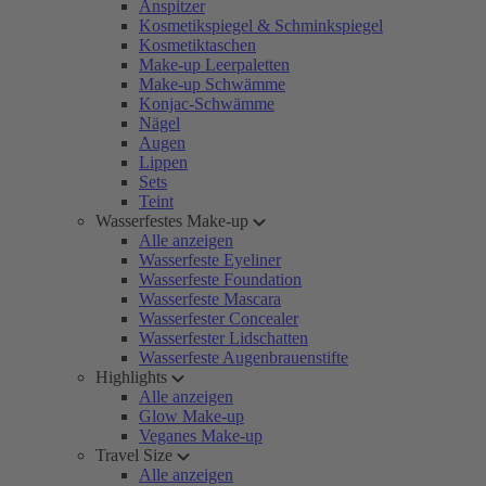
Anspitzer
Kosmetikspiegel & Schminkspiegel
Kosmetiktaschen
Make-up Leerpaletten
Make-up Schwämme
Konjac-Schwämme
Nägel
Augen
Lippen
Sets
Teint
Wasserfestes Make-up
Alle anzeigen
Wasserfeste Eyeliner
Wasserfeste Foundation
Wasserfeste Mascara
Wasserfester Concealer
Wasserfester Lidschatten
Wasserfeste Augenbrauenstifte
Highlights
Alle anzeigen
Glow Make-up
Veganes Make-up
Travel Size
Alle anzeigen