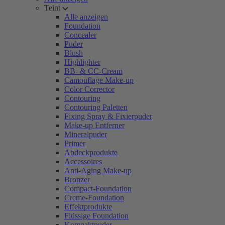
Teint
Alle anzeigen
Foundation
Concealer
Puder
Blush
Highlighter
BB- & CC-Cream
Camouflage Make-up
Color Corrector
Contouring
Contouring Paletten
Fixing Spray & Fixierpuder
Make-up Entferner
Mineralpuder
Primer
Abdeckprodukte
Accessoires
Anti-Aging Make-up
Bronzer
Compact-Foundation
Creme-Foundation
Effektprodukte
Flüssige Foundation
Kompaktpuder