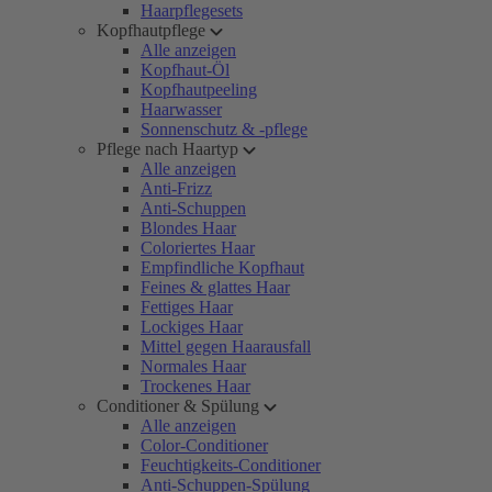
Haarpflegesets
Kopfhautpflege
Alle anzeigen
Kopfhaut-Öl
Kopfhautpeeling
Haarwasser
Sonnenschutz & -pflege
Pflege nach Haartyp
Alle anzeigen
Anti-Frizz
Anti-Schuppen
Blondes Haar
Coloriertes Haar
Empfindliche Kopfhaut
Feines & glattes Haar
Fettiges Haar
Lockiges Haar
Mittel gegen Haarausfall
Normales Haar
Trockenes Haar
Conditioner & Spülung
Alle anzeigen
Color-Conditioner
Feuchtigkeits-Conditioner
Anti-Schuppen-Spülung