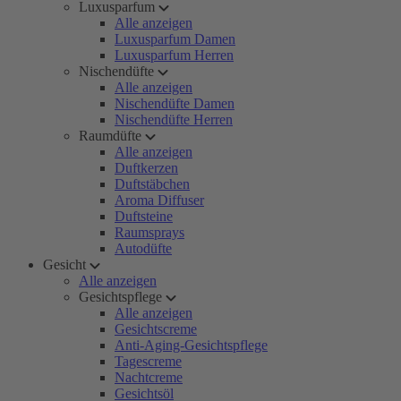
Luxusparfum
Alle anzeigen
Luxusparfum Damen
Luxusparfum Herren
Nischendüfte
Alle anzeigen
Nischendüfte Damen
Nischendüfte Herren
Raumdüfte
Alle anzeigen
Duftkerzen
Duftstäbchen
Aroma Diffuser
Duftsteine
Raumsprays
Autodüfte
Gesicht
Alle anzeigen
Gesichtspflege
Alle anzeigen
Gesichtscreme
Anti-Aging-Gesichtspflege
Tagescreme
Nachtcreme
Gesichtsöl