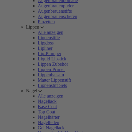
Augenbrauenpomade
Augenbrauenpuder
Augenbrauenstifte
Augenbrauenscheren
Pinzetten
Lippen
Alle anzeigen
Lippenstifte
Lipgloss
Lipliner
Lip-Plumper
Liquid Lipstick
Lippen Zubehör
Lippen-Primer
Lippenbalsam
Matter Lippenstift
Lippenstift-Sets
Nägel
Alle anzeigen
Nagellack
Base Coat
Top Coat
Nagelhärter
Nagelfeilen
Gel Nagellack