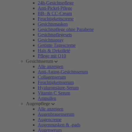
24h-Gesichtspflege
Anti-Pickel-Pflege
BB- & CC-Cream
Feuchtigkeitscreme
Gesichtsmasken
Gesichtspflege ohne Parabene
Gesichtspflegesets
Gesichtsspray
Getönte Tagescreme
Hals & Dekolleté
Pflege mit Q10
Gesichtsserum
Alle anzeigen
Anti-Aging-Gesichtsserum
Collagenserum
Feuchtigkeitsserum
Hyaluronsäure-Serum
Vitamin C Serum
Ampullen
Augenpflege
Alle anzeigen
Augenbrauenserum
Augencreme
Augenmasken & -pads
Augenserum