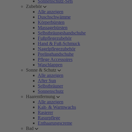
Sonnenschutz-Sets
Zubehör
Alle anzeigen
Duschschwämme
Körperbürsten
Massagebürsten
Selbstbräungshandschuhe
Fußpflegezubehör
Hand & Fuß-Schmuck
Nagelpflegezubehör
Peelinghandschuhe
Pflege Accessoires
Waschlappen
Sonne & Schutz
Alle anzeigen
After Sun
Selbstbräuner
Sonnenschutz
Haarentfernung
Alle anzeigen
Kalt- & Warmwachs
Rasierer
Rasurpflege
Enthaarungscreme
Bad