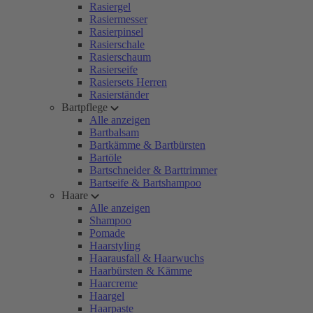
Rasiergel
Rasiermesser
Rasierpinsel
Rasierschale
Rasierschaum
Rasierseife
Rasiersets Herren
Rasierständer
Bartpflege
Alle anzeigen
Bartbalsam
Bartkämme & Bartbürsten
Bartöle
Bartschneider & Barttrimmer
Bartseife & Bartshampoo
Haare
Alle anzeigen
Shampoo
Pomade
Haarstyling
Haarausfall & Haarwuchs
Haarbürsten & Kämme
Haarcreme
Haargel
Haarpaste