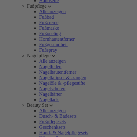
Handseife
Fußpflege
Alle anzeigen
Fußbad
Fußcreme
Fußmaske
Fußpeeling
Hornhautentferner
Fußgesundheit
Fußspray
Nagelpflege
Alle anzeigen
Nagelfeilen
Nagelhautentferner
Nagelknipser & -zangen
Nagelöle & -pflegestifte
Nagelscheren
Nagelhärter
Nagellack
Beauty Set
Alle anzeigen
Dusch- & Badesets
Fußpflegesets
Geschenksets
Hand- & Nagelpflegesets