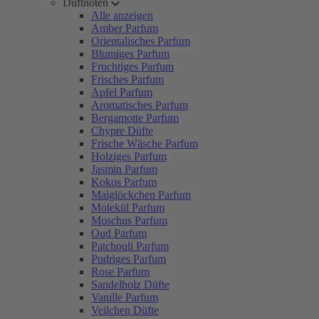
Duftnoten
Alle anzeigen
Amber Parfum
Orientalisches Parfum
Blumiges Parfum
Fruchtiges Parfum
Frisches Parfum
Apfel Parfum
Aromatisches Parfum
Bergamotte Parfum
Chypre Düfte
Frische Wäsche Parfum
Holziges Parfum
Jasmin Parfum
Kokos Parfum
Maiglöckchen Parfum
Molekül Parfum
Moschus Parfum
Oud Parfum
Patchouli Parfum
Pudriges Parfum
Rose Parfum
Sandelholz Düfte
Vanille Parfum
Veilchen Düfte