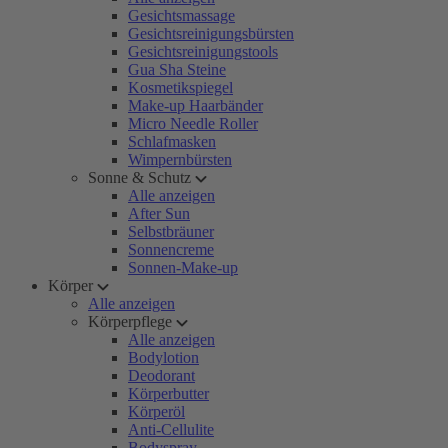
Gesichtsmassage
Gesichtsreinigungsbürsten
Gesichtsreinigungstools
Gua Sha Steine
Kosmetikspiegel
Make-up Haarbänder
Micro Needle Roller
Schlafmasken
Wimpernbürsten
Sonne & Schutz
Alle anzeigen
After Sun
Selbstbräuner
Sonnencreme
Sonnen-Make-up
Körper
Alle anzeigen
Körperpflege
Alle anzeigen
Bodylotion
Deodorant
Körperbutter
Körperöl
Anti-Cellulite
Bodyspray