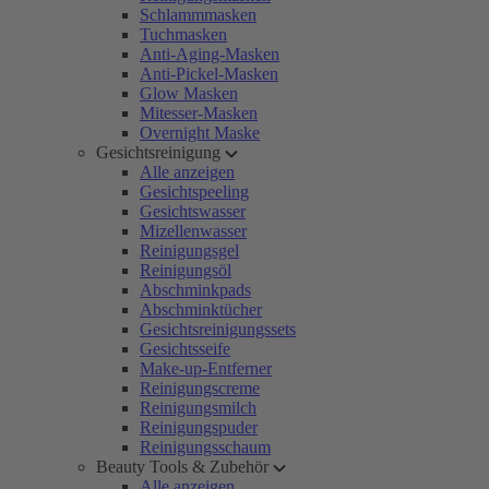
Schlammmasken
Tuchmasken
Anti-Aging-Masken
Anti-Pickel-Masken
Glow Masken
Mitesser-Masken
Overnight Maske
Gesichtsreinigung
Alle anzeigen
Gesichtspeeling
Gesichtswasser
Mizellenwasser
Reinigungsgel
Reinigungsöl
Abschminkpads
Abschminktücher
Gesichtsreinigungssets
Gesichtsseife
Make-up-Entferner
Reinigungscreme
Reinigungsmilch
Reinigungspuder
Reinigungsschaum
Beauty Tools & Zubehör
Alle anzeigen