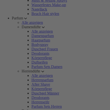
Mists & Setting Sprays
Wasserfestes Make-up
Nagellack
Beach Hair stylen
Parfum
Alle anzeigen
Damendüfte
Alle anzeigen
Damenparfum
Haarparfum
Bodyspray
Duschgel Frauen
Deodorants
Körperpflege
Duftseifen
Parfum Sets Damen
Herrendüfte
Alle anzeigen
Herrenparfum
After Shave
Körperpflege
Duschgel Männer
Deodorants
Herrenseife
Parfum Sets Herren