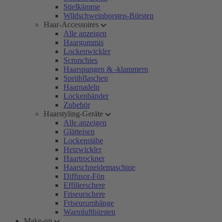
Stielkämme
Wildschweinborsten-Bürsten
Haar-Accessoires
Alle anzeigen
Haargummis
Lockenwickler
Scrunchies
Haarspangen & -klammern
Sprühflaschen
Haarnadeln
Lockenbänder
Zubehör
Haarstyling-Geräte
Alle anzeigen
Glätteisen
Lockenstäbe
Heizwickler
Haartrockner
Haarschneidemaschine
Diffusor-Fön
Effilierschere
Friseurschere
Friseurumhänge
Warmluftbürsten
Make-up