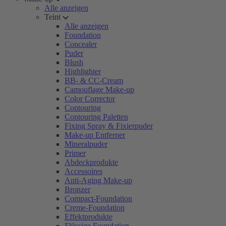
Alle anzeigen
Teint
Alle anzeigen
Foundation
Concealer
Puder
Blush
Highlighter
BB- & CC-Cream
Camouflage Make-up
Color Corrector
Contouring
Contouring Paletten
Fixing Spray & Fixierpuder
Make-up Entferner
Mineralpuder
Primer
Abdeckprodukte
Accessoires
Anti-Aging Make-up
Bronzer
Compact-Foundation
Creme-Foundation
Effektprodukte
Flüssige Foundation