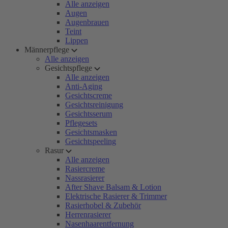
Alle anzeigen
Augen
Augenbrauen
Teint
Lippen
Männerpflege
Alle anzeigen
Gesichtspflege
Alle anzeigen
Anti-Aging
Gesichtscreme
Gesichtsreinigung
Gesichtsserum
Pflegesets
Gesichtsmasken
Gesichtspeeling
Rasur
Alle anzeigen
Rasiercreme
Nassrasierer
After Shave Balsam & Lotion
Elektrische Rasierer & Trimmer
Rasierhobel & Zubehör
Herrenrasierer
Nasenhaarentfernung