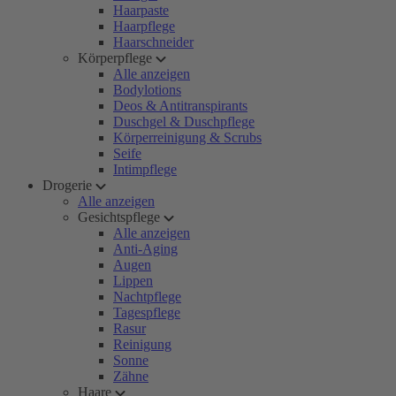
Haarpaste
Haarpflege
Haarschneider
Körperpflege
Alle anzeigen
Bodylotions
Deos & Antitranspirants
Duschgel & Duschpflege
Körperreinigung & Scrubs
Seife
Intimpflege
Drogerie
Alle anzeigen
Gesichtspflege
Alle anzeigen
Anti-Aging
Augen
Lippen
Nachtpflege
Tagespflege
Rasur
Reinigung
Sonne
Zähne
Haare