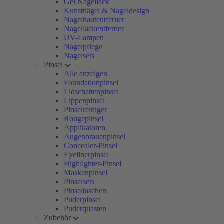
Gel Nagellack
Kunstnägel & Nageldesign
Nagelhautentferner
Nagellackentferner
UV-Lampen
Nagelpflege
Nagelsets
Pinsel
Alle anzeigen
Foundationpinsel
Lidschattenpinsel
Lippenpinsel
Pinselreiniger
Rougepinsel
Applikatoren
Augenbrauenpinsel
Concealer-Pinsel
Eyelinerpinsel
Highlighter-Pinsel
Maskenpinsel
Pinselsets
Pinseltaschen
Puderpinsel
Puderquasten
Zubehör