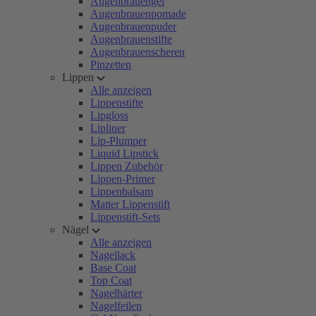
Augenbrauengel
Augenbrauenpomade
Augenbrauenpuder
Augenbrauenstifte
Augenbrauenscheren
Pinzetten
Lippen
Alle anzeigen
Lippenstifte
Lipgloss
Lipliner
Lip-Plumper
Liquid Lipstick
Lippen Zubehör
Lippen-Primer
Lippenbalsam
Matter Lippenstift
Lippenstift-Sets
Nägel
Alle anzeigen
Nagellack
Base Coat
Top Coat
Nagelhärter
Nagelfeilen