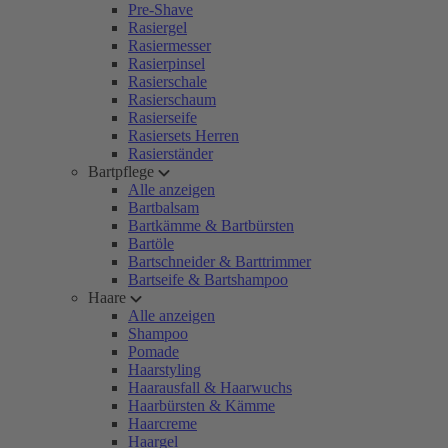
Pre-Shave
Rasiergel
Rasiermesser
Rasierpinsel
Rasierschale
Rasierschaum
Rasierseife
Rasiersets Herren
Rasierständer
Bartpflege
Alle anzeigen
Bartbalsam
Bartkämme & Bartbürsten
Bartöle
Bartschneider & Barttrimmer
Bartseife & Bartshampoo
Haare
Alle anzeigen
Shampoo
Pomade
Haarstyling
Haarausfall & Haarwuchs
Haarbürsten & Kämme
Haarcreme
Haargel