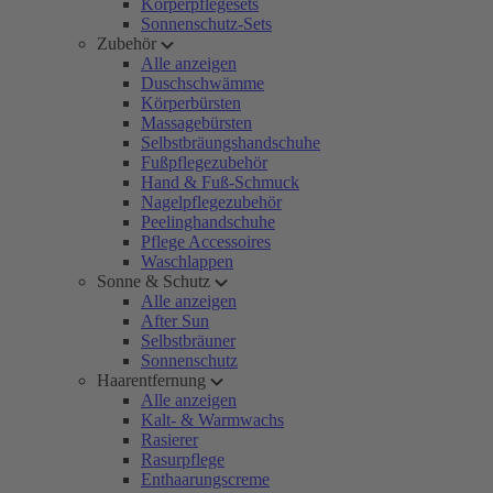
Körperpflegesets
Sonnenschutz-Sets
Zubehör
Alle anzeigen
Duschschwämme
Körperbürsten
Massagebürsten
Selbstbräungshandschuhe
Fußpflegezubehör
Hand & Fuß-Schmuck
Nagelpflegezubehör
Peelinghandschuhe
Pflege Accessoires
Waschlappen
Sonne & Schutz
Alle anzeigen
After Sun
Selbstbräuner
Sonnenschutz
Haarentfernung
Alle anzeigen
Kalt- & Warmwachs
Rasierer
Rasurpflege
Enthaarungscreme