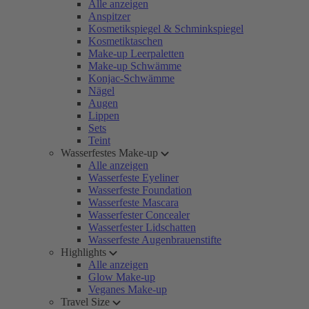
Alle anzeigen
Anspitzer
Kosmetikspiegel & Schminkspiegel
Kosmetiktaschen
Make-up Leerpaletten
Make-up Schwämme
Konjac-Schwämme
Nägel
Augen
Lippen
Sets
Teint
Wasserfestes Make-up
Alle anzeigen
Wasserfeste Eyeliner
Wasserfeste Foundation
Wasserfeste Mascara
Wasserfester Concealer
Wasserfester Lidschatten
Wasserfeste Augenbrauenstifte
Highlights
Alle anzeigen
Glow Make-up
Veganes Make-up
Travel Size