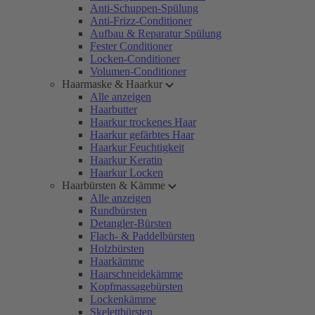
Anti-Schuppen-Spülung
Anti-Frizz-Conditioner
Aufbau & Reparatur Spülung
Fester Conditioner
Locken-Conditioner
Volumen-Conditioner
Haarmaske & Haarkur
Alle anzeigen
Haarbutter
Haarkur trockenes Haar
Haarkur gefärbtes Haar
Haarkur Feuchtigkeit
Haarkur Keratin
Haarkur Locken
Haarbürsten & Kämme
Alle anzeigen
Rundbürsten
Detangler-Bürsten
Flach- & Paddelbürsten
Holzbürsten
Haarkämme
Haarschneidekämme
Kopfmassagebürsten
Lockenkämme
Skelettbürsten