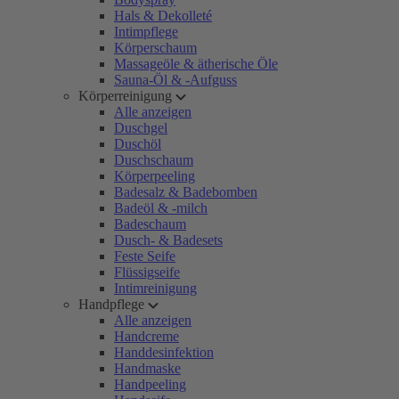
Hals & Dekolleté
Intimpflege
Körperschaum
Massageöle & ätherische Öle
Sauna-Öl & -Aufguss
Körperreinigung
Alle anzeigen
Duschgel
Duschöl
Duschschaum
Körperpeeling
Badesalz & Badebomben
Badeöl & -milch
Badeschaum
Dusch- & Badesets
Feste Seife
Flüssigseife
Intimreinigung
Handpflege
Alle anzeigen
Handcreme
Handdesinfektion
Handmaske
Handpeeling