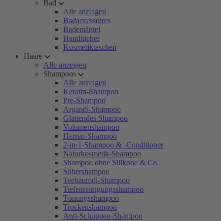
Bad
Alle anzeigen
Badaccessoires
Bademäntel
Handtücher
Kosmetiktaschen
Haare
Alle anzeigen
Shampoos
Alle anzeigen
Keratin-Shampoo
Pre-Shampoo
Arganöl-Shampoo
Glättendes Shampoo
Volumenshampoo
Herren-Shampoo
2-in-1-Shampoo & -Conditioner
Naturkosmetik-Shampoo
Shampoo ohne Silikone & Co.
Silbershampoo
Teebaumöl-Shampoo
Tiefenreinigungsshampoo
Tönungsshampoo
Trockenshampoo
Anti-Schuppen-Shampoo