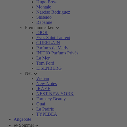
Hugo Boss
Montale
Narciso Rodriguez
Shiseido
Rabanne
Premiummarken
DIOR
Yves Saint Laurent
GUERLAIN
Parfums de Marly
INITIO Parfums Privés
La Mer
Tom Ford
EISENBERG
Neu
Widian
New Notes
IRÄYE
NEST NEW YORK
Farmacy Beauty
Ouai
La Prairie
TYPEBEA
Angebote
☀️ Sommer