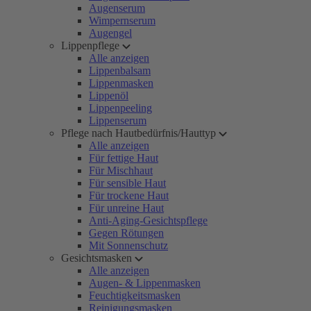
Augenserum
Wimpernserum
Augengel
Lippenpflege
Alle anzeigen
Lippenbalsam
Lippenmasken
Lippenöl
Lippenpeeling
Lippenserum
Pflege nach Hautbedürfnis/Hauttyp
Alle anzeigen
Für fettige Haut
Für Mischhaut
Für sensible Haut
Für trockene Haut
Für unreine Haut
Anti-Aging-Gesichtspflege
Gegen Rötungen
Mit Sonnenschutz
Gesichtsmasken
Alle anzeigen
Augen- & Lippenmasken
Feuchtigkeitsmasken
Reinigungsmasken