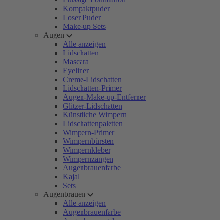
Kompaktpuder
Loser Puder
Make-up Sets
Augen
Alle anzeigen
Lidschatten
Mascara
Eyeliner
Creme-Lidschatten
Lidschatten-Primer
Augen-Make-up-Entferner
Glitzer-Lidschatten
Künstliche Wimpern
Lidschattenpaletten
Wimpern-Primer
Wimpernbürsten
Wimpernkleber
Wimpernzangen
Augenbrauenfarbe
Kajal
Sets
Augenbrauen
Alle anzeigen
Augenbrauenfarbe