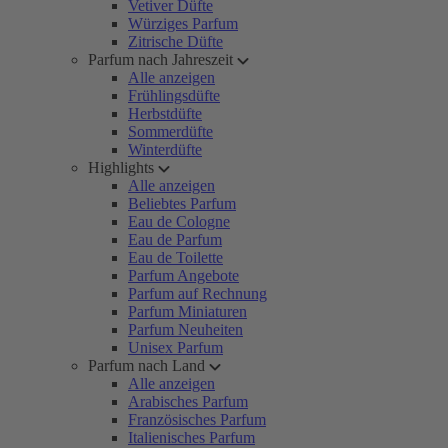
Vetiver Düfte
Würziges Parfum
Zitrische Düfte
Parfum nach Jahreszeit
Alle anzeigen
Frühlingsdüfte
Herbstdüfte
Sommerdüfte
Winterdüfte
Highlights
Alle anzeigen
Beliebtes Parfum
Eau de Cologne
Eau de Parfum
Eau de Toilette
Parfum Angebote
Parfum auf Rechnung
Parfum Miniaturen
Parfum Neuheiten
Unisex Parfum
Parfum nach Land
Alle anzeigen
Arabisches Parfum
Französisches Parfum
Italienisches Parfum