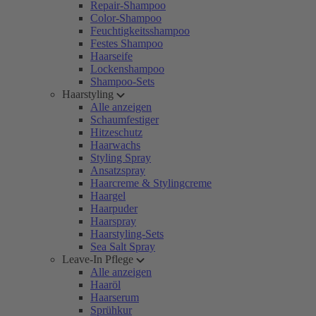
Repair-Shampoo
Color-Shampoo
Feuchtigkeitsshampoo
Festes Shampoo
Haarseife
Lockenshampoo
Shampoo-Sets
Haarstyling
Alle anzeigen
Schaumfestiger
Hitzeschutz
Haarwachs
Styling Spray
Ansatzspray
Haarcreme & Stylingcreme
Haargel
Haarpuder
Haarspray
Haarstyling-Sets
Sea Salt Spray
Leave-In Pflege
Alle anzeigen
Haaröl
Haarserum
Sprühkur