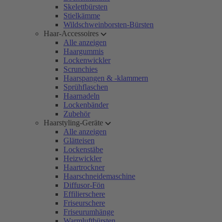
Skelettbürsten
Stielkämme
Wildschweinborsten-Bürsten
Haar-Accessoires
Alle anzeigen
Haargummis
Lockenwickler
Scrunchies
Haarspangen & -klammern
Sprühflaschen
Haarnadeln
Lockenbänder
Zubehör
Haarstyling-Geräte
Alle anzeigen
Glätteisen
Lockenstäbe
Heizwickler
Haartrockner
Haarschneidemaschine
Diffusor-Fön
Effilierschere
Friseurschere
Friseurumhänge
Warmluftbürsten