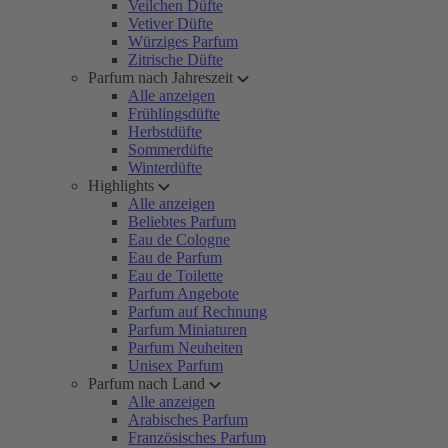
Veilchen Düfte
Vetiver Düfte
Würziges Parfum
Zitrische Düfte
Parfum nach Jahreszeit
Alle anzeigen
Frühlingsdüfte
Herbstdüfte
Sommerdüfte
Winterdüfte
Highlights
Alle anzeigen
Beliebtes Parfum
Eau de Cologne
Eau de Parfum
Eau de Toilette
Parfum Angebote
Parfum auf Rechnung
Parfum Miniaturen
Parfum Neuheiten
Unisex Parfum
Parfum nach Land
Alle anzeigen
Arabisches Parfum
Französisches Parfum