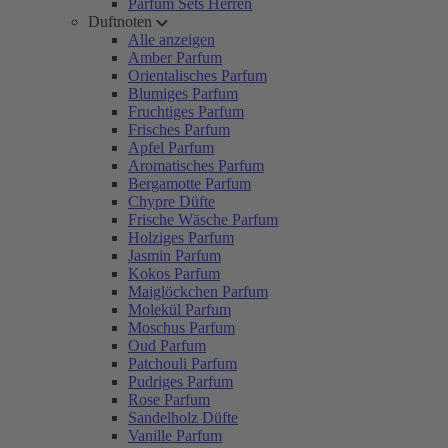
Parfum Sets Herren
Duftnoten
Alle anzeigen
Amber Parfum
Orientalisches Parfum
Blumiges Parfum
Fruchtiges Parfum
Frisches Parfum
Apfel Parfum
Aromatisches Parfum
Bergamotte Parfum
Chypre Düfte
Frische Wäsche Parfum
Holziges Parfum
Jasmin Parfum
Kokos Parfum
Maiglöckchen Parfum
Molekül Parfum
Moschus Parfum
Oud Parfum
Patchouli Parfum
Pudriges Parfum
Rose Parfum
Sandelholz Düfte
Vanille Parfum