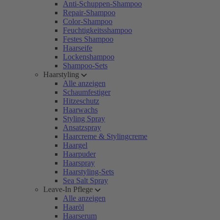
Anti-Schuppen-Shampoo
Repair-Shampoo
Color-Shampoo
Feuchtigkeitsshampoo
Festes Shampoo
Haarseife
Lockenshampoo
Shampoo-Sets
Haarstyling
Alle anzeigen
Schaumfestiger
Hitzeschutz
Haarwachs
Styling Spray
Ansatzspray
Haarcreme & Stylingcreme
Haargel
Haarpuder
Haarspray
Haarstyling-Sets
Sea Salt Spray
Leave-In Pflege
Alle anzeigen
Haaröl
Haarserum