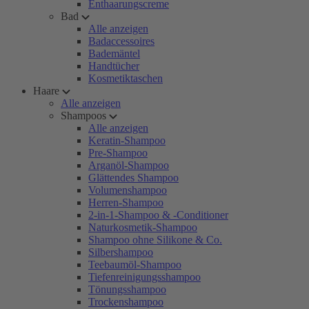
Enthaarungscreme
Bad
Alle anzeigen
Badaccessoires
Bademäntel
Handtücher
Kosmetiktaschen
Haare
Alle anzeigen
Shampoos
Alle anzeigen
Keratin-Shampoo
Pre-Shampoo
Arganöl-Shampoo
Glättendes Shampoo
Volumenshampoo
Herren-Shampoo
2-in-1-Shampoo & -Conditioner
Naturkosmetik-Shampoo
Shampoo ohne Silikone & Co.
Silbershampoo
Teebaumöl-Shampoo
Tiefenreinigungsshampoo
Tönungsshampoo
Trockenshampoo