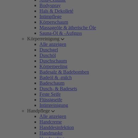
Bodyspray
Hals & Dekolleté
Intimpflege
Körperschaum
Massageöle & ätherische Öle
Sauna-Öl & -Aufguss
Körperreinigung
Alle anzeigen
Duschgel
Duschöl
Duschschaum
Körperpeeling
Badesalz & Badebomben
Badeöl & -milch
Badeschaum
Dusch- & Badesets
Feste Seife
Flüssigseife
Intimreinigung
Handpflege
Alle anzeigen
Handcreme
Handdesinfektion
Handmaske