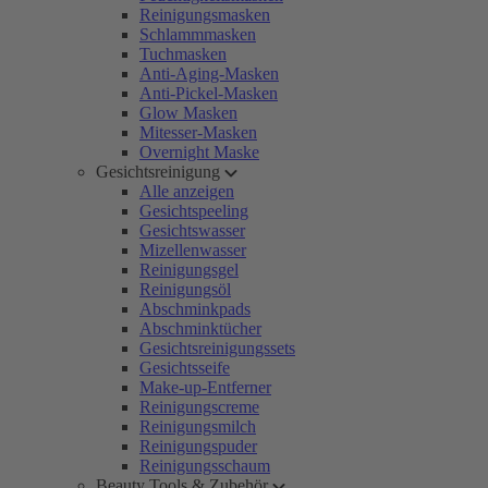
Reinigungsmasken
Schlammmasken
Tuchmasken
Anti-Aging-Masken
Anti-Pickel-Masken
Glow Masken
Mitesser-Masken
Overnight Maske
Gesichtsreinigung
Alle anzeigen
Gesichtspeeling
Gesichtswasser
Mizellenwasser
Reinigungsgel
Reinigungsöl
Abschminkpads
Abschminktücher
Gesichtsreinigungssets
Gesichtsseife
Make-up-Entferner
Reinigungscreme
Reinigungsmilch
Reinigungspuder
Reinigungsschaum
Beauty Tools & Zubehör