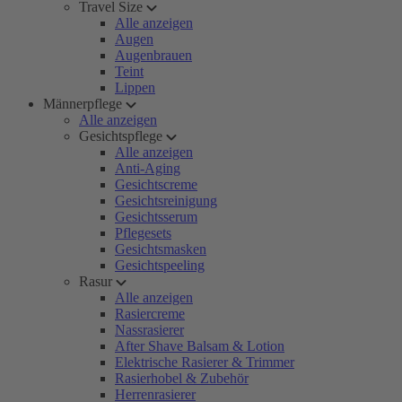
Travel Size
Alle anzeigen
Augen
Augenbrauen
Teint
Lippen
Männerpflege
Alle anzeigen
Gesichtspflege
Alle anzeigen
Anti-Aging
Gesichtscreme
Gesichtsreinigung
Gesichtsserum
Pflegesets
Gesichtsmasken
Gesichtspeeling
Rasur
Alle anzeigen
Rasiercreme
Nassrasierer
After Shave Balsam & Lotion
Elektrische Rasierer & Trimmer
Rasierhobel & Zubehör
Herrenrasierer