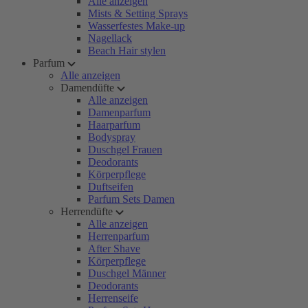
Alle anzeigen
Mists & Setting Sprays
Wasserfestes Make-up
Nagellack
Beach Hair stylen
Parfum
Alle anzeigen
Damendüfte
Alle anzeigen
Damenparfum
Haarparfum
Bodyspray
Duschgel Frauen
Deodorants
Körperpflege
Duftseifen
Parfum Sets Damen
Herrendüfte
Alle anzeigen
Herrenparfum
After Shave
Körperpflege
Duschgel Männer
Deodorants
Herrenseife