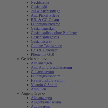
Nachtcreme
Gesichtsöl
24h-Gesichtspflege
Anti-Pickel-Pflege
BB- & CC-Cream
Feuchtigkeitscreme
Gesichtsmasken
Gesichtspflege ohne Parabene
Gesichtspflegesets
Gesichtsspray
Getönte Tagescreme
Hals & Dekolleté
Pflege mit Q10
Gesichtsserum
Alle anzeigen
Anti-Aging-Gesichtsserum
Collagenserum
Feuchtigkeitsserum
Hyaluronsäure-Serum
Vitamin C Serum
Ampullen
Augenpflege
Alle anzeigen
Augenbrauenserum
Augencreme