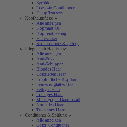
Sprühkur
Leave-in Conditioner
Haarpflegesets
Kopfhautpflege
Alle anzeigen
Kopfhaut-Öl
Kopfhautpeeling
Haarwasser
Sonnenschutz & -pflege
Pflege nach Haartyp
Alle anzeigen
Anti-Frizz
Anti-Schuppen
Blondes Haar
Coloriertes Haar
Empfindliche Kopfhaut
Feines & glattes Haar
Fettiges Haar
Lockiges Haar
Mittel gegen Haarausfall
Normales Haar
Trockenes Haar
Conditioner & Spülung
Alle anzeigen
Color-Conditioner