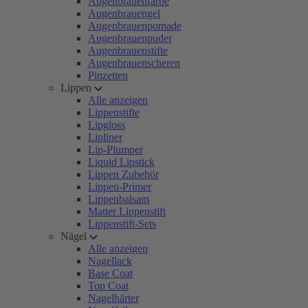
Augenbrauenfarbe
Augenbrauengel
Augenbrauenpomade
Augenbrauenpuder
Augenbrauenstifte
Augenbrauenscheren
Pinzetten
Lippen
Alle anzeigen
Lippenstifte
Lipgloss
Lipliner
Lip-Plumper
Liquid Lipstick
Lippen Zubehör
Lippen-Primer
Lippenbalsam
Matter Lippenstift
Lippenstift-Sets
Nägel
Alle anzeigen
Nagellack
Base Coat
Top Coat
Nagelhärter