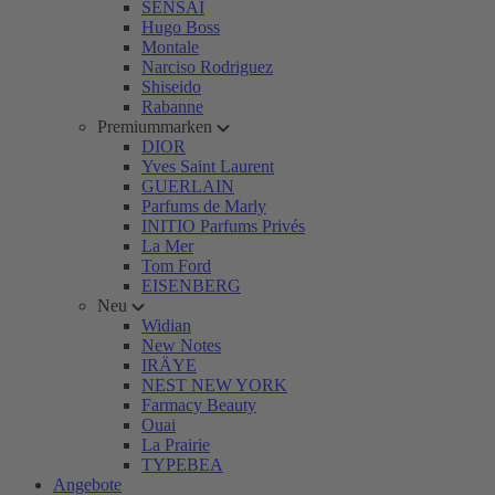
SENSAI
Hugo Boss
Montale
Narciso Rodriguez
Shiseido
Rabanne
Premiummarken
DIOR
Yves Saint Laurent
GUERLAIN
Parfums de Marly
INITIO Parfums Privés
La Mer
Tom Ford
EISENBERG
Neu
Widian
New Notes
IRÄYE
NEST NEW YORK
Farmacy Beauty
Ouai
La Prairie
TYPEBEA
Angebote