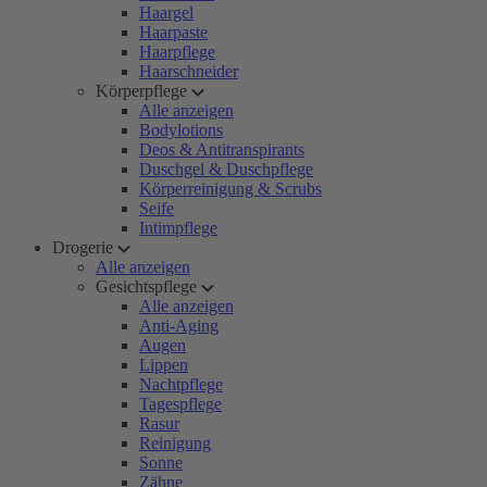
Haargel
Haarpaste
Haarpflege
Haarschneider
Körperpflege
Alle anzeigen
Bodylotions
Deos & Antitranspirants
Duschgel & Duschpflege
Körperreinigung & Scrubs
Seife
Intimpflege
Drogerie
Alle anzeigen
Gesichtspflege
Alle anzeigen
Anti-Aging
Augen
Lippen
Nachtpflege
Tagespflege
Rasur
Reinigung
Sonne
Zähne