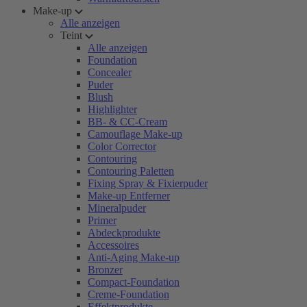
Make-up
Alle anzeigen
Teint
Alle anzeigen
Foundation
Concealer
Puder
Blush
Highlighter
BB- & CC-Cream
Camouflage Make-up
Color Corrector
Contouring
Contouring Paletten
Fixing Spray & Fixierpuder
Make-up Entferner
Mineralpuder
Primer
Abdeckprodukte
Accessoires
Anti-Aging Make-up
Bronzer
Compact-Foundation
Creme-Foundation
Effektprodukte