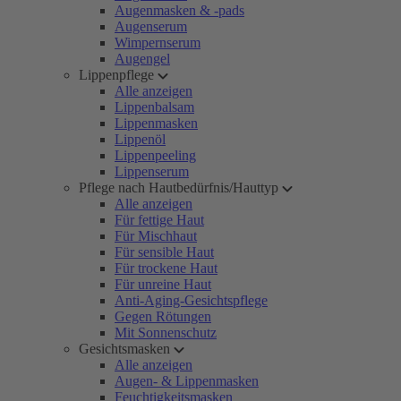
Augenmasken & -pads
Augenserum
Wimpernserum
Augengel
Lippenpflege
Alle anzeigen
Lippenbalsam
Lippenmasken
Lippenöl
Lippenpeeling
Lippenserum
Pflege nach Hautbedürfnis/Hauttyp
Alle anzeigen
Für fettige Haut
Für Mischhaut
Für sensible Haut
Für trockene Haut
Für unreine Haut
Anti-Aging-Gesichtspflege
Gegen Rötungen
Mit Sonnenschutz
Gesichtsmasken
Alle anzeigen
Augen- & Lippenmasken
Feuchtigkeitsmasken