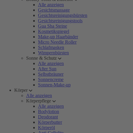
Alle anzeigen
Gesichtsmassage
Gesichtsreinigungsbürsten
Gesichtsreinigungstools
Gua Sha Steine
Kosmetikspiegel
Make-up Haarbänder
Micro Needle Roller
Schlafmasken
Wimpernbürsten
Sonne & Schutz
Alle anzeigen
After Sun
Selbstbräuner
Sonnencreme
Sonnen-Make-up
Körper
Alle anzeigen
Körperpflege
Alle anzeigen
Bodylotion
Deodorant
Körperbutter
Körperöl
Anti-Cellulite