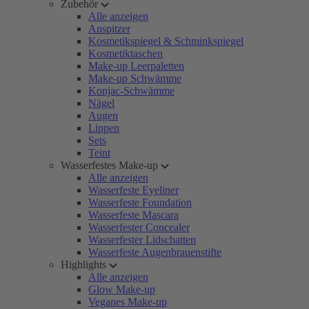
Zubehör
Alle anzeigen
Anspitzer
Kosmetikspiegel & Schminkspiegel
Kosmetiktaschen
Make-up Leerpaletten
Make-up Schwämme
Konjac-Schwämme
Nägel
Augen
Lippen
Sets
Teint
Wasserfestes Make-up
Alle anzeigen
Wasserfeste Eyeliner
Wasserfeste Foundation
Wasserfeste Mascara
Wasserfester Concealer
Wasserfester Lidschatten
Wasserfeste Augenbrauenstifte
Highlights
Alle anzeigen
Glow Make-up
Veganes Make-up