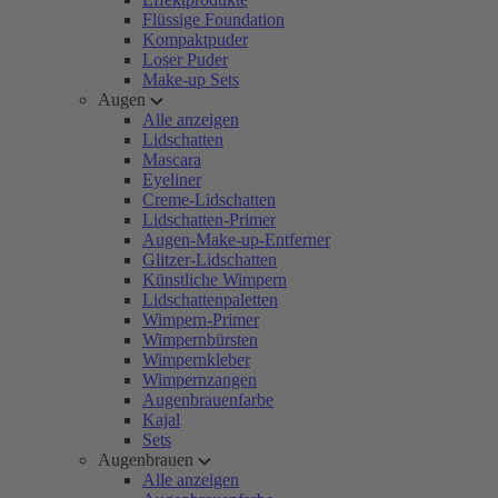
Flüssige Foundation
Kompaktpuder
Loser Puder
Make-up Sets
Augen
Alle anzeigen
Lidschatten
Mascara
Eyeliner
Creme-Lidschatten
Lidschatten-Primer
Augen-Make-up-Entferner
Glitzer-Lidschatten
Künstliche Wimpern
Lidschattenpaletten
Wimpern-Primer
Wimpernbürsten
Wimpernkleber
Wimpernzangen
Augenbrauenfarbe
Kajal
Sets
Augenbrauen
Alle anzeigen