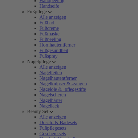
Handpeeling
Handseife
Fußpflege
Alle anzeigen
Fußbad
Fußcreme
Fußmaske
Fußpeeling
Hornhautentferner
Fußgesundheit
Fußspray
Nagelpflege
Alle anzeigen
Nagelfeilen
Nagelhautentferner
Nagelknipser & -zangen
Nagelöle & -pflegestifte
Nagelscheren
Nagelhärter
Nagellack
Beauty Set
Alle anzeigen
Dusch- & Badesets
Fußpflegesets
Geschenksets