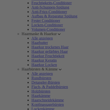
Feuchtigkeits-Conditioner
Anti-Schuppen-Spülung
Anti-Frizz-Conditioner
Aufbau & Reparatur Spülung
Fester Conditioner
Locken-Conditioner
Volumen-Conditioner
Haarmaske & Haarkur
Alle anzeigen
Haarbutter
Haarkur trockenes Haar
Haarkur gefärbtes Haar
Haarkur Feuchtigkeit
Haarkur Keratin
Haarkur Locken
Haarbürsten & Kämme
Alle anzeigen
Rundbürsten
Detangler-Bürsten
Flach- & Paddelbürsten
Holzbürsten
Haarkämme
Haarschneidekämme
Kopfmassagebürsten
Lockenkämme