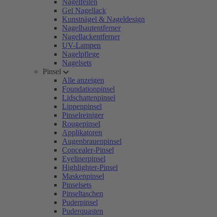
Nagelfeilen
Gel Nagellack
Kunstnägel & Nageldesign
Nagelhautentferner
Nagellackentferner
UV-Lampen
Nagelpflege
Nagelsets
Pinsel
Alle anzeigen
Foundationpinsel
Lidschattenpinsel
Lippenpinsel
Pinselreiniger
Rougepinsel
Applikatoren
Augenbrauenpinsel
Concealer-Pinsel
Eyelinerpinsel
Highlighter-Pinsel
Maskenpinsel
Pinselsets
Pinseltaschen
Puderpinsel
Puderquasten