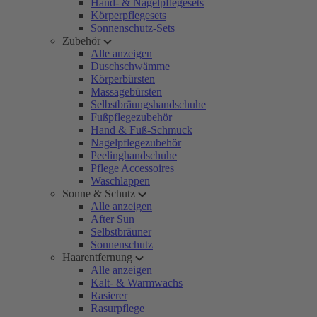
Hand- & Nagelpflegesets
Körperpflegesets
Sonnenschutz-Sets
Zubehör
Alle anzeigen
Duschschwämme
Körperbürsten
Massagebürsten
Selbstbräungshandschuhe
Fußpflegezubehör
Hand & Fuß-Schmuck
Nagelpflegezubehör
Peelinghandschuhe
Pflege Accessoires
Waschlappen
Sonne & Schutz
Alle anzeigen
After Sun
Selbstbräuner
Sonnenschutz
Haarentfernung
Alle anzeigen
Kalt- & Warmwachs
Rasierer
Rasurpflege