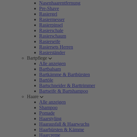
Nasenhaarentfernung
Pre-Shave
Rasiergel
Rasiermesser
Rasierpinsel
Rasierschale
Rasierschaum
Rasierseife
Rasiersets Herren
Rasierständer
Bartpflege
Alle anzeigen
Bartbalsam
Bartkämme & Bartbürsten
Bartöle
Bartschneider & Barttrimmer
Bartseife & Bartshampoo
Haare
Alle anzeigen
Shampoo
Pomade
Haarstyling
Haarausfall & Haarwuchs
Haarbürsten & Kämme
Haarcreme