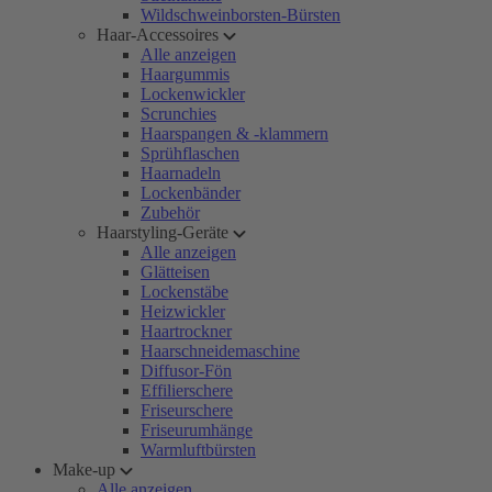
Wildschweinborsten-Bürsten
Haar-Accessoires
Alle anzeigen
Haargummis
Lockenwickler
Scrunchies
Haarspangen & -klammern
Sprühflaschen
Haarnadeln
Lockenbänder
Zubehör
Haarstyling-Geräte
Alle anzeigen
Glätteisen
Lockenstäbe
Heizwickler
Haartrockner
Haarschneidemaschine
Diffusor-Fön
Effilierschere
Friseurschere
Friseurumhänge
Warmluftbürsten
Make-up
Alle anzeigen