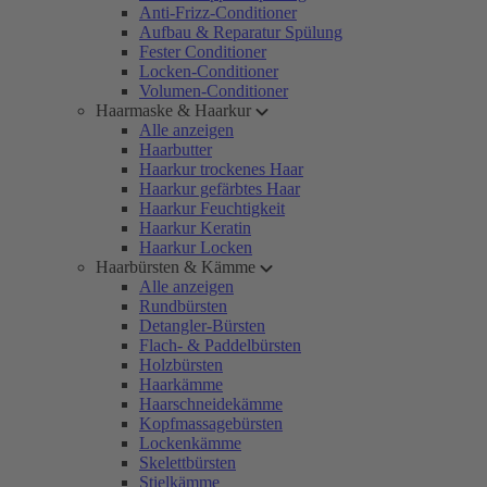
Anti-Frizz-Conditioner
Aufbau & Reparatur Spülung
Fester Conditioner
Locken-Conditioner
Volumen-Conditioner
Haarmaske & Haarkur
Alle anzeigen
Haarbutter
Haarkur trockenes Haar
Haarkur gefärbtes Haar
Haarkur Feuchtigkeit
Haarkur Keratin
Haarkur Locken
Haarbürsten & Kämme
Alle anzeigen
Rundbürsten
Detangler-Bürsten
Flach- & Paddelbürsten
Holzbürsten
Haarkämme
Haarschneidekämme
Kopfmassagebürsten
Lockenkämme
Skelettbürsten
Stielkämme