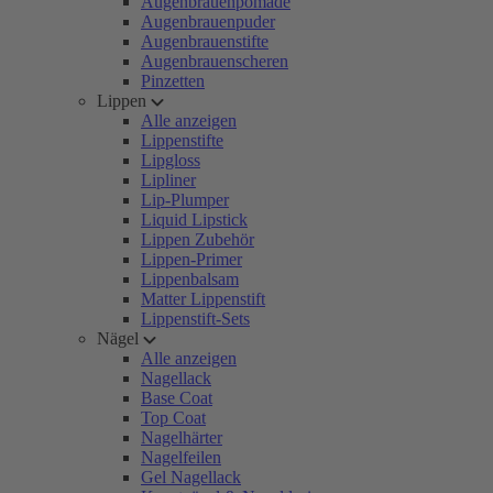
Augenbrauenpomade
Augenbrauenpuder
Augenbrauenstifte
Augenbrauenscheren
Pinzetten
Lippen
Alle anzeigen
Lippenstifte
Lipgloss
Lipliner
Lip-Plumper
Liquid Lipstick
Lippen Zubehör
Lippen-Primer
Lippenbalsam
Matter Lippenstift
Lippenstift-Sets
Nägel
Alle anzeigen
Nagellack
Base Coat
Top Coat
Nagelhärter
Nagelfeilen
Gel Nagellack