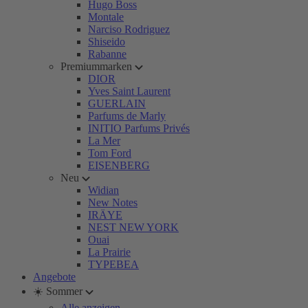
Hugo Boss
Montale
Narciso Rodriguez
Shiseido
Rabanne
Premiummarken
DIOR
Yves Saint Laurent
GUERLAIN
Parfums de Marly
INITIO Parfums Privés
La Mer
Tom Ford
EISENBERG
Neu
Widian
New Notes
IRÄYE
NEST NEW YORK
Ouai
La Prairie
TYPEBEA
Angebote
☀️ Sommer
Alle anzeigen