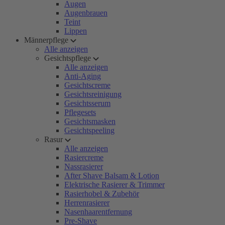
Augen
Augenbrauen
Teint
Lippen
Männerpflege
Alle anzeigen
Gesichtspflege
Alle anzeigen
Anti-Aging
Gesichtscreme
Gesichtsreinigung
Gesichtsserum
Pflegesets
Gesichtsmasken
Gesichtspeeling
Rasur
Alle anzeigen
Rasiercreme
Nassrasierer
After Shave Balsam & Lotion
Elektrische Rasierer & Trimmer
Rasierhobel & Zubehör
Herrenrasierer
Nasenhaarentfernung
Pre-Shave