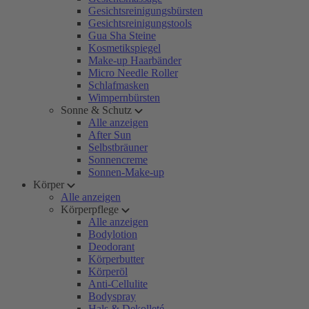
Gesichtsreinigungsbürsten
Gesichtsreinigungstools
Gua Sha Steine
Kosmetikspiegel
Make-up Haarbänder
Micro Needle Roller
Schlafmasken
Wimpernbürsten
Sonne & Schutz
Alle anzeigen
After Sun
Selbstbräuner
Sonnencreme
Sonnen-Make-up
Körper
Alle anzeigen
Körperpflege
Alle anzeigen
Bodylotion
Deodorant
Körperbutter
Körperöl
Anti-Cellulite
Bodyspray
Hals & Dekolleté