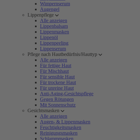
Wimpernserum
Augengel
Lippenpflege
Alle anzeigen
Lippenbalsam
Lippenmasken
Lippenöl
Lippenpeeling
Lippenserum
Pflege nach Hautbedürfnis/Hauttyp
Alle anzeigen
Für fettige Haut
Für Mischhaut
Für sensible Haut
Für trockene Haut
Für unreine Haut
Anti-Aging-Gesichtspflege
Gegen Rötungen
Mit Sonnenschutz
Gesichtsmasken
Alle anzeigen
Augen- & Lippenmasken
Feuchtigkeitsmasken
Reinigungsmasken
Schlammmasken