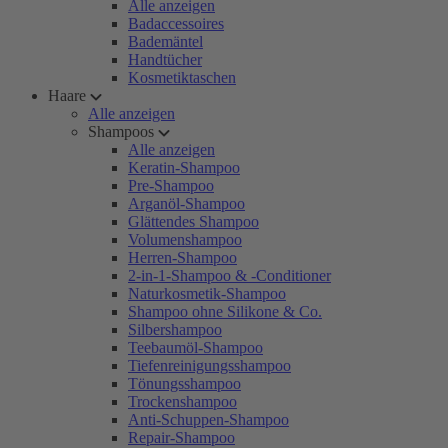
Alle anzeigen
Badaccessoires
Bademäntel
Handtücher
Kosmetiktaschen
Haare
Alle anzeigen
Shampoos
Alle anzeigen
Keratin-Shampoo
Pre-Shampoo
Arganöl-Shampoo
Glättendes Shampoo
Volumenshampoo
Herren-Shampoo
2-in-1-Shampoo & -Conditioner
Naturkosmetik-Shampoo
Shampoo ohne Silikone & Co.
Silbershampoo
Teebaumöl-Shampoo
Tiefenreinigungsshampoo
Tönungsshampoo
Trockenshampoo
Anti-Schuppen-Shampoo
Repair-Shampoo