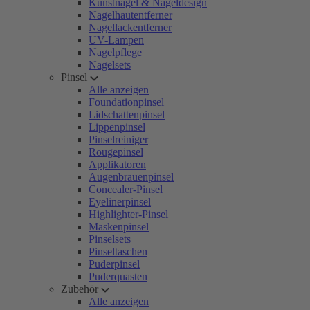
Kunstnägel & Nageldesign
Nagelhautentferner
Nagellackentferner
UV-Lampen
Nagelpflege
Nagelsets
Pinsel
Alle anzeigen
Foundationpinsel
Lidschattenpinsel
Lippenpinsel
Pinselreiniger
Rougepinsel
Applikatoren
Augenbrauenpinsel
Concealer-Pinsel
Eyelinerpinsel
Highlighter-Pinsel
Maskenpinsel
Pinselsets
Pinseltaschen
Puderpinsel
Puderquasten
Zubehör
Alle anzeigen