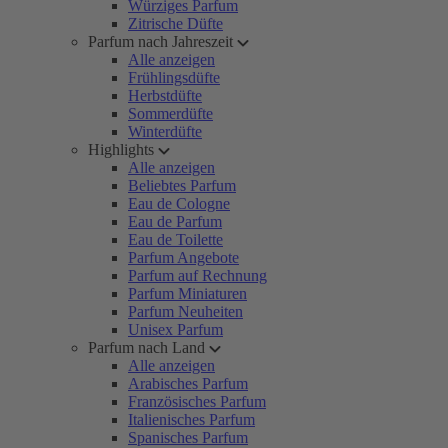
Würziges Parfum
Zitrische Düfte
Parfum nach Jahreszeit
Alle anzeigen
Frühlingsdüfte
Herbstdüfte
Sommerdüfte
Winterdüfte
Highlights
Alle anzeigen
Beliebtes Parfum
Eau de Cologne
Eau de Parfum
Eau de Toilette
Parfum Angebote
Parfum auf Rechnung
Parfum Miniaturen
Parfum Neuheiten
Unisex Parfum
Parfum nach Land
Alle anzeigen
Arabisches Parfum
Französisches Parfum
Italienisches Parfum
Spanisches Parfum