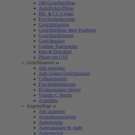
24h-Gesichtspflege
Anti-Pickel-Pflege
BB- & CC-Cream
Feuchtigkeitscreme
Gesichtsmasken
Gesichtspflege ohne Parabene
Gesichtspflegesets
Gesichtsspray
Getönte Tagescreme
Hals & Dekolleté
Pflege mit Q10
Gesichtsserum
Alle anzeigen
Anti-Aging-Gesichtsserum
Collagenserum
Feuchtigkeitsserum
Hyaluronsäure-Serum
Vitamin C Serum
Ampullen
Augenpflege
Alle anzeigen
Augenbrauenserum
Augencreme
Augenmasken & -pads
Augenserum