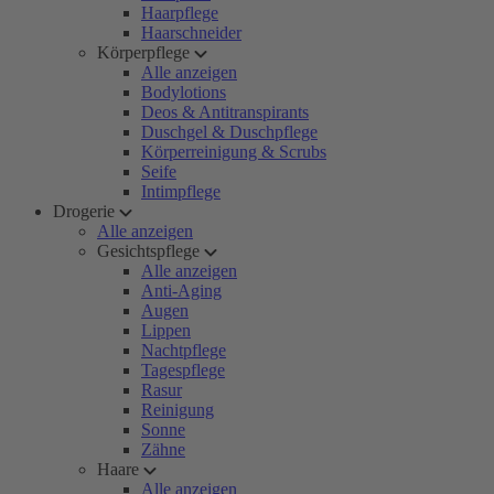
Haarpflege
Haarschneider
Körperpflege
Alle anzeigen
Bodylotions
Deos & Antitranspirants
Duschgel & Duschpflege
Körperreinigung & Scrubs
Seife
Intimpflege
Drogerie
Alle anzeigen
Gesichtspflege
Alle anzeigen
Anti-Aging
Augen
Lippen
Nachtpflege
Tagespflege
Rasur
Reinigung
Sonne
Zähne
Haare
Alle anzeigen