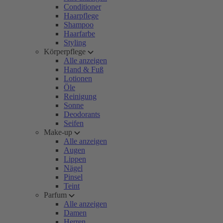
Conditioner
Haarpflege
Shampoo
Haarfarbe
Styling
Körperpflege
Alle anzeigen
Hand & Fuß
Lotionen
Öle
Reinigung
Sonne
Deodorants
Seifen
Make-up
Alle anzeigen
Augen
Lippen
Nägel
Pinsel
Teint
Parfum
Alle anzeigen
Damen
Herren