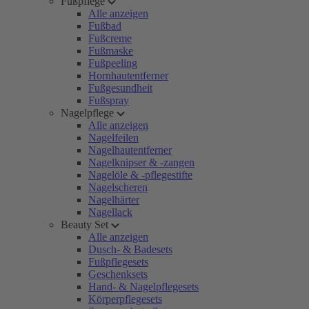
Fußpflege
Alle anzeigen
Fußbad
Fußcreme
Fußmaske
Fußpeeling
Hornhautentferner
Fußgesundheit
Fußspray
Nagelpflege
Alle anzeigen
Nagelfeilen
Nagelhautentferner
Nagelknipser & -zangen
Nagelöle & -pflegestifte
Nagelscheren
Nagelhärter
Nagellack
Beauty Set
Alle anzeigen
Dusch- & Badesets
Fußpflegesets
Geschenksets
Hand- & Nagelpflegesets
Körperpflegesets