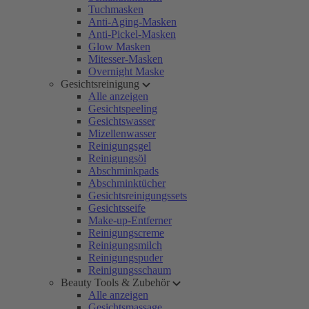
Tuchmasken
Anti-Aging-Masken
Anti-Pickel-Masken
Glow Masken
Mitesser-Masken
Overnight Maske
Gesichtsreinigung
Alle anzeigen
Gesichtspeeling
Gesichtswasser
Mizellenwasser
Reinigungsgel
Reinigungsöl
Abschminkpads
Abschminktücher
Gesichtsreinigungssets
Gesichtsseife
Make-up-Entferner
Reinigungscreme
Reinigungsmilch
Reinigungspuder
Reinigungsschaum
Beauty Tools & Zubehör
Alle anzeigen
Gesichtsmassage