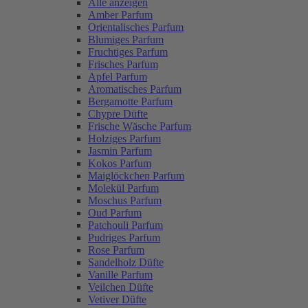
Alle anzeigen
Amber Parfum
Orientalisches Parfum
Blumiges Parfum
Fruchtiges Parfum
Frisches Parfum
Apfel Parfum
Aromatisches Parfum
Bergamotte Parfum
Chypre Düfte
Frische Wäsche Parfum
Holziges Parfum
Jasmin Parfum
Kokos Parfum
Maiglöckchen Parfum
Molekül Parfum
Moschus Parfum
Oud Parfum
Patchouli Parfum
Pudriges Parfum
Rose Parfum
Sandelholz Düfte
Vanille Parfum
Veilchen Düfte
Vetiver Düfte