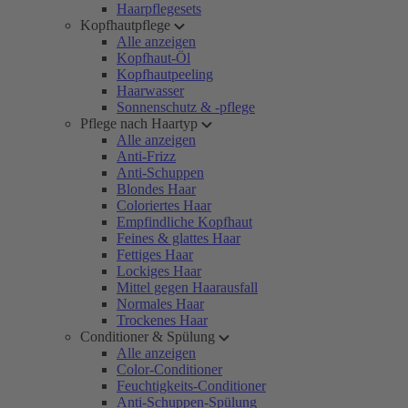
Haarpflegesets
Kopfhautpflege
Alle anzeigen
Kopfhaut-Öl
Kopfhautpeeling
Haarwasser
Sonnenschutz & -pflege
Pflege nach Haartyp
Alle anzeigen
Anti-Frizz
Anti-Schuppen
Blondes Haar
Coloriertes Haar
Empfindliche Kopfhaut
Feines & glattes Haar
Fettiges Haar
Lockiges Haar
Mittel gegen Haarausfall
Normales Haar
Trockenes Haar
Conditioner & Spülung
Alle anzeigen
Color-Conditioner
Feuchtigkeits-Conditioner
Anti-Schuppen-Spülung