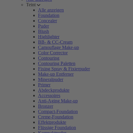
Teint
Alle anzeigen
Foundation
Concealer
Puder
Blush
Highlighter
BB- & CC-Cream
Camouflage Make-up
Color Corrector
Contouring
Contouring Paletten
Fixing Spray & Fixierpuder
Make-up Entferner
Mineralpuder
Primer
Abdeckprodukte
Accessoires
Anti-Aging Make-up
Bronzer
Compact-Foundation
Creme-Foundation
Effektprodukte
Flüssige Foundation
Kompaktpuder