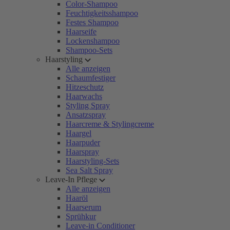
Color-Shampoo
Feuchtigkeitsshampoo
Festes Shampoo
Haarseife
Lockenshampoo
Shampoo-Sets
Haarstyling
Alle anzeigen
Schaumfestiger
Hitzeschutz
Haarwachs
Styling Spray
Ansatzspray
Haarcreme & Stylingcreme
Haargel
Haarpuder
Haarspray
Haarstyling-Sets
Sea Salt Spray
Leave-In Pflege
Alle anzeigen
Haaröl
Haarserum
Sprühkur
Leave-in Conditioner