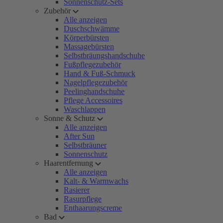
Sonnenschutz-Sets
Zubehör
Alle anzeigen
Duschschwämme
Körperbürsten
Massagebürsten
Selbstbräungshandschuhe
Fußpflegezubehör
Hand & Fuß-Schmuck
Nagelpflegezubehör
Peelinghandschuhe
Pflege Accessoires
Waschlappen
Sonne & Schutz
Alle anzeigen
After Sun
Selbstbräuner
Sonnenschutz
Haarentfernung
Alle anzeigen
Kalt- & Warmwachs
Rasierer
Rasurpflege
Enthaarungscreme
Bad