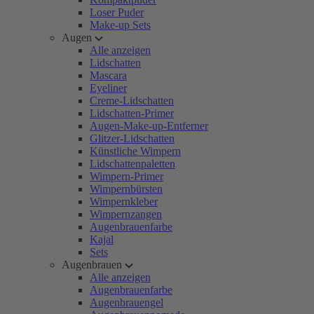
Loser Puder
Make-up Sets
Augen
Alle anzeigen
Lidschatten
Mascara
Eyeliner
Creme-Lidschatten
Lidschatten-Primer
Augen-Make-up-Entferner
Glitzer-Lidschatten
Künstliche Wimpern
Lidschattenpaletten
Wimpern-Primer
Wimpernbürsten
Wimpernkleber
Wimpernzangen
Augenbrauenfarbe
Kajal
Sets
Augenbrauen
Alle anzeigen
Augenbrauenfarbe
Augenbrauengel