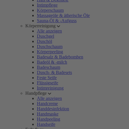
Intimpflege
Körperschaum
Massageöle & ätherische Öle
Sauna-Öl & -Aufguss
Körperreinigung
Alle anzeigen
Duschgel
Duschöl
Duschschaum
Körperpeeling
Badesalz & Badebomben
Badeöl & -milch
Badeschaum
Dusch- & Badesets
Feste Seife
Flüssigseife
Intimreinigung
Handpflege
Alle anzeigen
Handcreme
Handdesinfektion
Handmaske
Handpeeling
Handseife