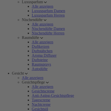
Luxusparfum
Alle anzeigen
Luxusparfum Damen
Luxusparfum Herren
Nischendüfte
Alle anzeigen
Nischendüfte Damen
Nischendüfte Herren
Raumdüfte
Alle anzeigen
Duftkerzen
Duftstäbchen
Aroma Diffuser
Duftsteine
Raumsprays
Autodüfte
Gesicht
Alle anzeigen
Gesichtspflege
Alle anzeigen
Gesichtscreme
Anti-Aging-Gesichtspflege
Tagescreme
Nachtcreme
Gesichtsöl