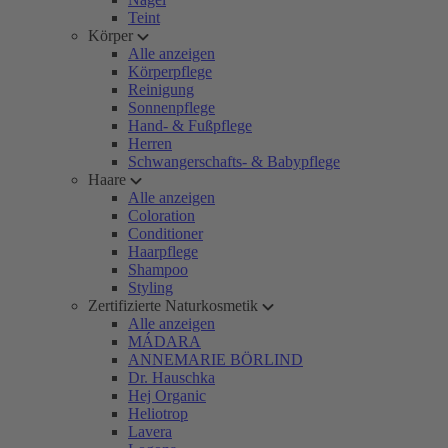
Teint
Körper
Alle anzeigen
Körperpflege
Reinigung
Sonnenpflege
Hand- & Fußpflege
Herren
Schwangerschafts- & Babypflege
Haare
Alle anzeigen
Coloration
Conditioner
Haarpflege
Shampoo
Styling
Zertifizierte Naturkosmetik
Alle anzeigen
MÁDARA
ANNEMARIE BÖRLIND
Dr. Hauschka
Hej Organic
Heliotrop
Lavera