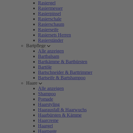
Rasiergel
Rasiermesser
Rasierpinsel
Rasierschale
Rasierschaum
Rasierseife
Rasiersets Herren
Rasierständer
Bartpflege
Alle anzeigen
Bartbalsam
Bartkämme & Bartbürsten
Bartöle
Bartschneider & Barttrimmer
Bartseife & Bartshampoo
Haare
Alle anzeigen
Shampoo
Pomade
Haarstyling
Haarausfall & Haarwuchs
Haarbürsten & Kämme
Haarcreme
Haargel
Haarpaste