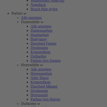
Wasserfestes Make-up
Nagellack
Beach Hair stylen
Parfum
Alle anzeigen
Damendüfte
Alle anzeigen
Damenparfum
Haarparfum
Bodyspray
Duschgel Frauen
Deodorants
Körperpflege
Duftseifen
Parfum Sets Damen
Herrendüfte
Alle anzeigen
Herrenparfum
After Shave
Körperpflege
Duschgel Männer
Deodorants
Herrenseife
Parfum Sets Herren
Duftnoten