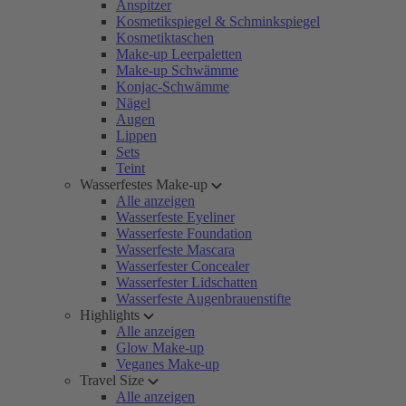
Anspitzer
Kosmetikspiegel & Schminkspiegel
Kosmetiktaschen
Make-up Leerpaletten
Make-up Schwämme
Konjac-Schwämme
Nägel
Augen
Lippen
Sets
Teint
Wasserfestes Make-up
Alle anzeigen
Wasserfeste Eyeliner
Wasserfeste Foundation
Wasserfeste Mascara
Wasserfester Concealer
Wasserfester Lidschatten
Wasserfeste Augenbrauenstifte
Highlights
Alle anzeigen
Glow Make-up
Veganes Make-up
Travel Size
Alle anzeigen