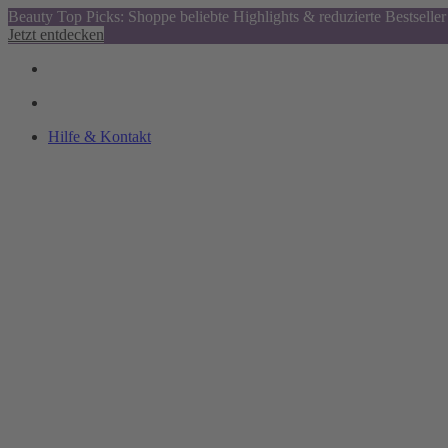
Beauty Top Picks: Shoppe beliebte Highlights & reduzierte Bestseller
Jetzt entdecken
Hilfe & Kontakt