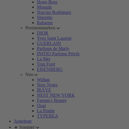
Hugo Boss
Montale
Narciso Rodriguez
Shiseido
Rabanne
Premiummarken
DIOR
Yves Saint Laurent
GUERLAIN
Parfums de Marly
INITIO Parfums Privés
La Mer
Tom Ford
EISENBERG
Neu
Widian
New Notes
IRÄYE
NEST NEW YORK
Farmacy Beauty
Ouai
La Prairie
TYPEBEA
Angebote
☀️ Sommer