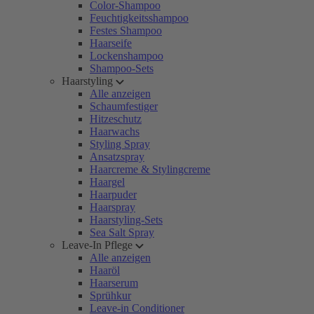
Color-Shampoo
Feuchtigkeitsshampoo
Festes Shampoo
Haarseife
Lockenshampoo
Shampoo-Sets
Haarstyling
Alle anzeigen
Schaumfestiger
Hitzeschutz
Haarwachs
Styling Spray
Ansatzspray
Haarcreme & Stylingcreme
Haargel
Haarpuder
Haarspray
Haarstyling-Sets
Sea Salt Spray
Leave-In Pflege
Alle anzeigen
Haaröl
Haarserum
Sprühkur
Leave-in Conditioner