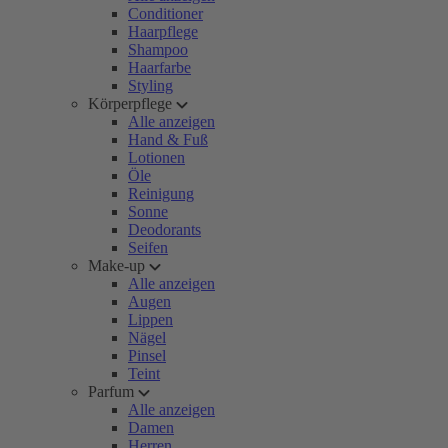
Conditioner
Haarpflege
Shampoo
Haarfarbe
Styling
Körperpflege
Alle anzeigen
Hand & Fuß
Lotionen
Öle
Reinigung
Sonne
Deodorants
Seifen
Make-up
Alle anzeigen
Augen
Lippen
Nägel
Pinsel
Teint
Parfum
Alle anzeigen
Damen
Herren