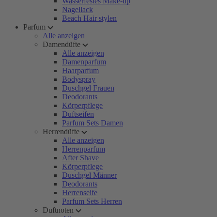
Wasserfestes Make-up
Nagellack
Beach Hair stylen
Parfum
Alle anzeigen
Damendüfte
Alle anzeigen
Damenparfum
Haarparfum
Bodyspray
Duschgel Frauen
Deodorants
Körperpflege
Duftseifen
Parfum Sets Damen
Herrendüfte
Alle anzeigen
Herrenparfum
After Shave
Körperpflege
Duschgel Männer
Deodorants
Herrenseife
Parfum Sets Herren
Duftnoten