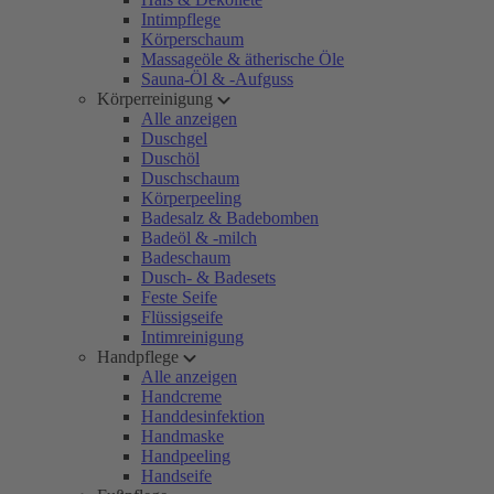
Intimpflege
Körperschaum
Massageöle & ätherische Öle
Sauna-Öl & -Aufguss
Körperreinigung
Alle anzeigen
Duschgel
Duschöl
Duschschaum
Körperpeeling
Badesalz & Badebomben
Badeöl & -milch
Badeschaum
Dusch- & Badesets
Feste Seife
Flüssigseife
Intimreinigung
Handpflege
Alle anzeigen
Handcreme
Handdesinfektion
Handmaske
Handpeeling
Handseife