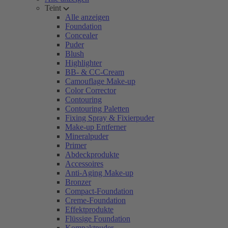
Teint
Alle anzeigen
Foundation
Concealer
Puder
Blush
Highlighter
BB- & CC-Cream
Camouflage Make-up
Color Corrector
Contouring
Contouring Paletten
Fixing Spray & Fixierpuder
Make-up Entferner
Mineralpuder
Primer
Abdeckprodukte
Accessoires
Anti-Aging Make-up
Bronzer
Compact-Foundation
Creme-Foundation
Effektprodukte
Flüssige Foundation
Kompaktpuder