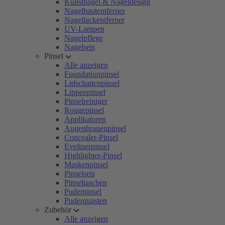
Kunstnägel & Nageldesign
Nagelhautentferner
Nagellackentferner
UV-Lampen
Nagelpflege
Nagelsets
Pinsel
Alle anzeigen
Foundationpinsel
Lidschattenpinsel
Lippenpinsel
Pinselreiniger
Rougepinsel
Applikatoren
Augenbrauenpinsel
Concealer-Pinsel
Eyelinerpinsel
Highlighter-Pinsel
Maskenpinsel
Pinselsets
Pinseltaschen
Puderpinsel
Puderquasten
Zubehör
Alle anzeigen