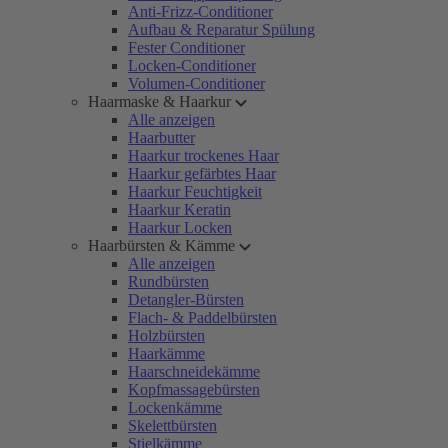
Anti-Frizz-Conditioner
Aufbau & Reparatur Spülung
Fester Conditioner
Locken-Conditioner
Volumen-Conditioner
Haarmaske & Haarkur
Alle anzeigen
Haarbutter
Haarkur trockenes Haar
Haarkur gefärbtes Haar
Haarkur Feuchtigkeit
Haarkur Keratin
Haarkur Locken
Haarbürsten & Kämme
Alle anzeigen
Rundbürsten
Detangler-Bürsten
Flach- & Paddelbürsten
Holzbürsten
Haarkämme
Haarschneidekämme
Kopfmassagebürsten
Lockenkämme
Skelettbürsten
Stielkämme