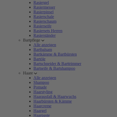
Rasiergel
Rasiermesser
Rasierpinsel
Rasierschale
Rasierschaum
Rasierseife
Rasiersets Herren
Rasierständer
Bartpflege
Alle anzeigen
Bartbalsam
Bartkämme & Bartbürsten
Bartöle
Bartschneider & Barttrimmer
Bartseife & Bartshampoo
Haare
Alle anzeigen
Shampoo
Pomade
Haarstyling
Haarausfall & Haarwuchs
Haarbürsten & Kämme
Haarcreme
Haargel
Haarpaste