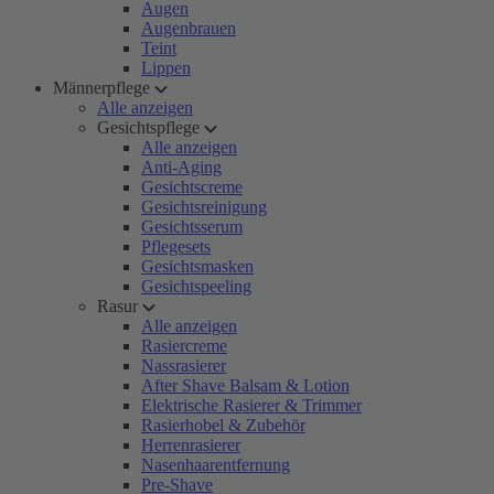
Augen
Augenbrauen
Teint
Lippen
Männerpflege
Alle anzeigen
Gesichtspflege
Alle anzeigen
Anti-Aging
Gesichtscreme
Gesichtsreinigung
Gesichtsserum
Pflegesets
Gesichtsmasken
Gesichtspeeling
Rasur
Alle anzeigen
Rasiercreme
Nassrasierer
After Shave Balsam & Lotion
Elektrische Rasierer & Trimmer
Rasierhobel & Zubehör
Herrenrasierer
Nasenhaarentfernung
Pre-Shave