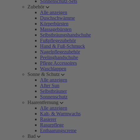
Sonnenschutz-Sets
Zubehör
Alle anzeigen
Duschschwämme
Körperbürsten
Massagebürsten
Selbstbräungshandschuhe
Fußpflegezubehör
Hand & Fuß-Schmuck
Nagelpflegezubehör
Peelinghandschuhe
Pflege Accessoires
Waschlappen
Sonne & Schutz
Alle anzeigen
After Sun
Selbstbräuner
Sonnenschutz
Haarentfernung
Alle anzeigen
Kalt- & Warmwachs
Rasierer
Rasurpflege
Enthaarungscreme
Bad