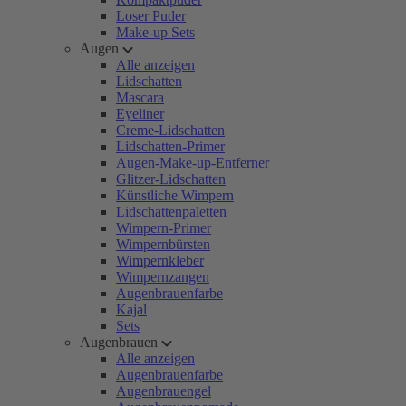
Loser Puder
Make-up Sets
Augen
Alle anzeigen
Lidschatten
Mascara
Eyeliner
Creme-Lidschatten
Lidschatten-Primer
Augen-Make-up-Entferner
Glitzer-Lidschatten
Künstliche Wimpern
Lidschattenpaletten
Wimpern-Primer
Wimpernbürsten
Wimpernkleber
Wimpernzangen
Augenbrauenfarbe
Kajal
Sets
Augenbrauen
Alle anzeigen
Augenbrauenfarbe
Augenbrauengel