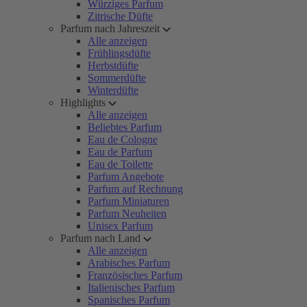
Würziges Parfum
Zitrische Düfte
Parfum nach Jahreszeit
Alle anzeigen
Frühlingsdüfte
Herbstdüfte
Sommerdüfte
Winterdüfte
Highlights
Alle anzeigen
Beliebtes Parfum
Eau de Cologne
Eau de Parfum
Eau de Toilette
Parfum Angebote
Parfum auf Rechnung
Parfum Miniaturen
Parfum Neuheiten
Unisex Parfum
Parfum nach Land
Alle anzeigen
Arabisches Parfum
Französisches Parfum
Italienisches Parfum
Spanisches Parfum