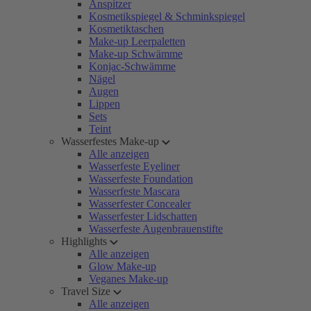
Anspitzer
Kosmetikspiegel & Schminkspiegel
Kosmetiktaschen
Make-up Leerpaletten
Make-up Schwämme
Konjac-Schwämme
Nägel
Augen
Lippen
Sets
Teint
Wasserfestes Make-up
Alle anzeigen
Wasserfeste Eyeliner
Wasserfeste Foundation
Wasserfeste Mascara
Wasserfester Concealer
Wasserfester Lidschatten
Wasserfeste Augenbrauenstifte
Highlights
Alle anzeigen
Glow Make-up
Veganes Make-up
Travel Size
Alle anzeigen