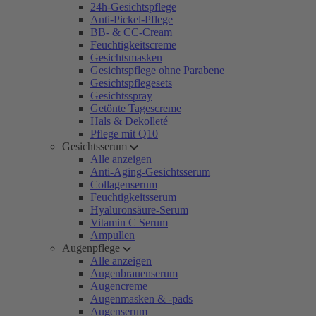
24h-Gesichtspflege
Anti-Pickel-Pflege
BB- & CC-Cream
Feuchtigkeitscreme
Gesichtsmasken
Gesichtspflege ohne Parabene
Gesichtspflegesets
Gesichtsspray
Getönte Tagescreme
Hals & Dekolleté
Pflege mit Q10
Gesichtsserum
Alle anzeigen
Anti-Aging-Gesichtsserum
Collagenserum
Feuchtigkeitsserum
Hyaluronsäure-Serum
Vitamin C Serum
Ampullen
Augenpflege
Alle anzeigen
Augenbrauenserum
Augencreme
Augenmasken & -pads
Augenserum