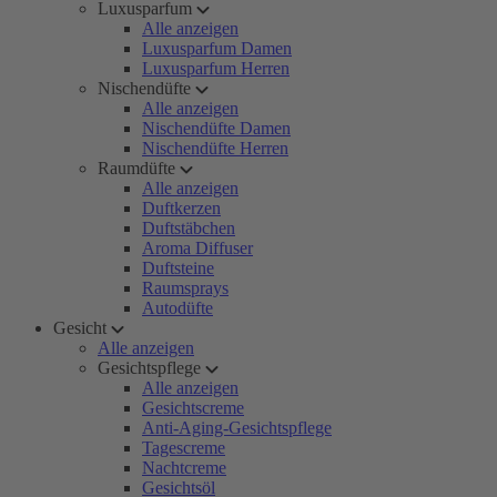
Luxusparfum
Alle anzeigen
Luxusparfum Damen
Luxusparfum Herren
Nischendüfte
Alle anzeigen
Nischendüfte Damen
Nischendüfte Herren
Raumdüfte
Alle anzeigen
Duftkerzen
Duftstäbchen
Aroma Diffuser
Duftsteine
Raumsprays
Autodüfte
Gesicht
Alle anzeigen
Gesichtspflege
Alle anzeigen
Gesichtscreme
Anti-Aging-Gesichtspflege
Tagescreme
Nachtcreme
Gesichtsöl