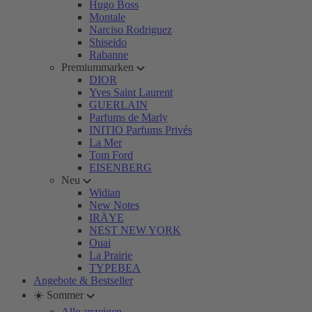
Hugo Boss
Montale
Narciso Rodriguez
Shiseido
Rabanne
Premiummarken
DIOR
Yves Saint Laurent
GUERLAIN
Parfums de Marly
INITIO Parfums Privés
La Mer
Tom Ford
EISENBERG
Neu
Widian
New Notes
IRÄYE
NEST NEW YORK
Ouai
La Prairie
TYPEBEA
Angebote & Bestseller
☀️ Sommer
Alle anzeigen