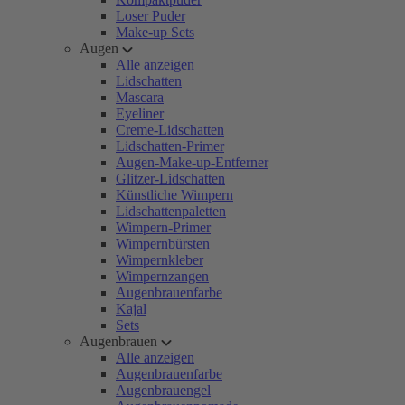
Loser Puder
Make-up Sets
Augen
Alle anzeigen
Lidschatten
Mascara
Eyeliner
Creme-Lidschatten
Lidschatten-Primer
Augen-Make-up-Entferner
Glitzer-Lidschatten
Künstliche Wimpern
Lidschattenpaletten
Wimpern-Primer
Wimpernbürsten
Wimpernkleber
Wimpernzangen
Augenbrauenfarbe
Kajal
Sets
Augenbrauen
Alle anzeigen
Augenbrauenfarbe
Augenbrauengel