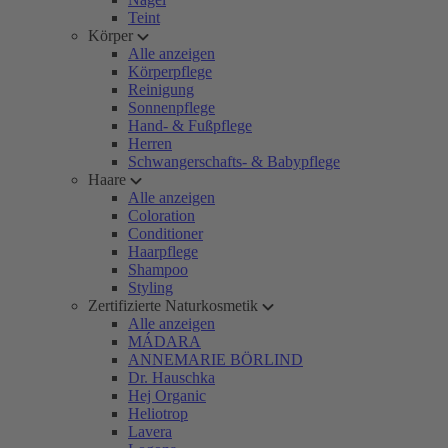
Teint
Körper
Alle anzeigen
Körperpflege
Reinigung
Sonnenpflege
Hand- & Fußpflege
Herren
Schwangerschafts- & Babypflege
Haare
Alle anzeigen
Coloration
Conditioner
Haarpflege
Shampoo
Styling
Zertifizierte Naturkosmetik
Alle anzeigen
MÁDARA
ANNEMARIE BÖRLIND
Dr. Hauschka
Hej Organic
Heliotrop
Lavera