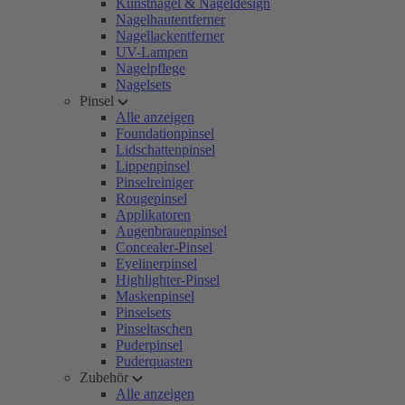
Kunstnägel & Nageldesign
Nagelhautentferner
Nagellackentferner
UV-Lampen
Nagelpflege
Nagelsets
Pinsel
Alle anzeigen
Foundationpinsel
Lidschattenpinsel
Lippenpinsel
Pinselreiniger
Rougepinsel
Applikatoren
Augenbrauenpinsel
Concealer-Pinsel
Eyelinerpinsel
Highlighter-Pinsel
Maskenpinsel
Pinselsets
Pinseltaschen
Puderpinsel
Puderquasten
Zubehör
Alle anzeigen