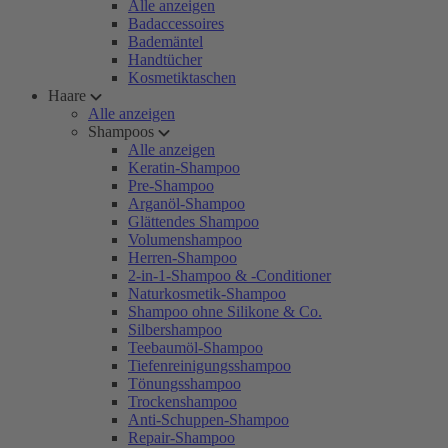
Alle anzeigen
Badaccessoires
Bademäntel
Handtücher
Kosmetiktaschen
Haare
Alle anzeigen
Shampoos
Alle anzeigen
Keratin-Shampoo
Pre-Shampoo
Arganöl-Shampoo
Glättendes Shampoo
Volumenshampoo
Herren-Shampoo
2-in-1-Shampoo & -Conditioner
Naturkosmetik-Shampoo
Shampoo ohne Silikone & Co.
Silbershampoo
Teebaumöl-Shampoo
Tiefenreinigungsshampoo
Tönungsshampoo
Trockenshampoo
Anti-Schuppen-Shampoo
Repair-Shampoo