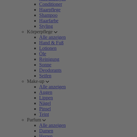
Conditioner
Haarpflege
Shampoo
Haarfarbe
Styling
Körperpflege
Alle anzeigen
Hand & Fuß
Lotionen
Öle
Reinigung
Sonne
Deodorants
Seifen
Make-up
Alle anzeigen
Augen
Lippen
Nägel
Pinsel
Teint
Parfum
Alle anzeigen
Damen
Herren