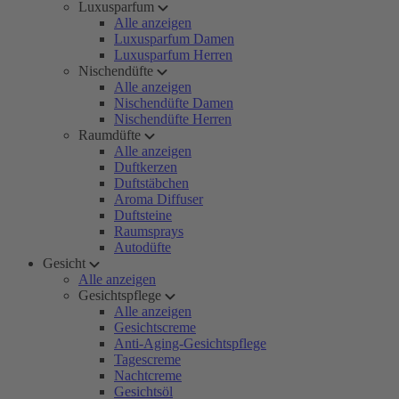
Luxusparfum
Alle anzeigen
Luxusparfum Damen
Luxusparfum Herren
Nischendüfte
Alle anzeigen
Nischendüfte Damen
Nischendüfte Herren
Raumdüfte
Alle anzeigen
Duftkerzen
Duftstäbchen
Aroma Diffuser
Duftsteine
Raumsprays
Autodüfte
Gesicht
Alle anzeigen
Gesichtspflege
Alle anzeigen
Gesichtscreme
Anti-Aging-Gesichtspflege
Tagescreme
Nachtcreme
Gesichtsöl