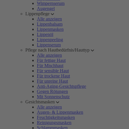
Wimpernserum
Augengel
Lippenpflege
Alle anzeigen
Lippenbalsam
Lippenmasken
Lippenöl
Lippenpeeling
Lippenserum
Pflege nach Hautbedürfnis/Hauttyp
Alle anzeigen
Für fettige Haut
Für Mischhaut
Für sensible Haut
Für trockene Haut
Für unreine Haut
Anti-Aging-Gesichtspflege
Gegen Rötungen
Mit Sonnenschutz
Gesichtsmasken
Alle anzeigen
Augen- & Lippenmasken
Feuchtigkeitsmasken
Reinigungsmasken
Schlammmasken