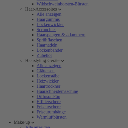
Wildschweinborsten-Bürsten
Haar-Accessoires
Alle anzeigen
Haargummis
Lockenwickler
Scrunchies
Haarspangen & -klammern
Sprühflaschen
Haarnadeln
Lockenbänder
Zubehör
Haarstyling-Geräte
Alle anzeigen
Glätteisen
Lockenstäbe
Heizwickler
Haartrockner
Haarschneidemaschine
Diffusor-Fön
Effilierschere
Friseurschere
Friseurumhänge
Warmluftbürsten
Make-up
Alle anzeigen