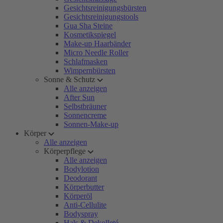
Gesichtsreinigungsbürsten
Gesichtsreinigungstools
Gua Sha Steine
Kosmetikspiegel
Make-up Haarbänder
Micro Needle Roller
Schlafmasken
Wimpernbürsten
Sonne & Schutz
Alle anzeigen
After Sun
Selbstbräuner
Sonnencreme
Sonnen-Make-up
Körper
Alle anzeigen
Körperpflege
Alle anzeigen
Bodylotion
Deodorant
Körperbutter
Körperöl
Anti-Cellulite
Bodyspray
Hals & Dekolleté