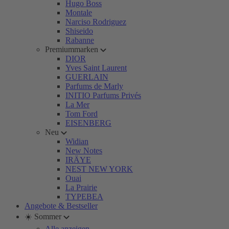
Hugo Boss
Montale
Narciso Rodriguez
Shiseido
Rabanne
Premiummarken
DIOR
Yves Saint Laurent
GUERLAIN
Parfums de Marly
INITIO Parfums Privés
La Mer
Tom Ford
EISENBERG
Neu
Widian
New Notes
IRÄYE
NEST NEW YORK
Ouai
La Prairie
TYPEBEA
Angebote & Bestseller
☀️ Sommer
Alle anzeigen