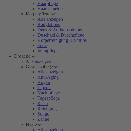
Haarpflege
Haarschneider
Körperpflege
Alle anzeigen
Bodylotions
Deos & Antitranspirants
Duschgel & Duschpflege
Körperreinigung & Scrubs
Seife
Intimpflege
Drogerie
Alle anzeigen
Gesichtspflege
Alle anzeigen
Anti-Aging
Augen
Lippen
Nachtpflege
Tagespflege
Rasur
Reinigung
Sonne
Zähne
Haare
Alle anzeigen