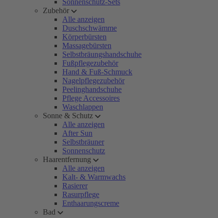
Sonnenschutz-Sets
Zubehör
Alle anzeigen
Duschschwämme
Körperbürsten
Massagebürsten
Selbstbräungshandschuhe
Fußpflegezubehör
Hand & Fuß-Schmuck
Nagelpflegezubehör
Peelinghandschuhe
Pflege Accessoires
Waschlappen
Sonne & Schutz
Alle anzeigen
After Sun
Selbstbräuner
Sonnenschutz
Haarentfernung
Alle anzeigen
Kalt- & Warmwachs
Rasierer
Rasurpflege
Enthaarungscreme
Bad