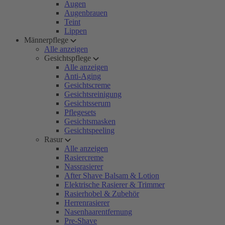
Augen
Augenbrauen
Teint
Lippen
Männerpflege
Alle anzeigen
Gesichtspflege
Alle anzeigen
Anti-Aging
Gesichtscreme
Gesichtsreinigung
Gesichtsserum
Pflegesets
Gesichtsmasken
Gesichtspeeling
Rasur
Alle anzeigen
Rasiercreme
Nassrasierer
After Shave Balsam & Lotion
Elektrische Rasierer & Trimmer
Rasierhobel & Zubehör
Herrenrasierer
Nasenhaarentfernung
Pre-Shave