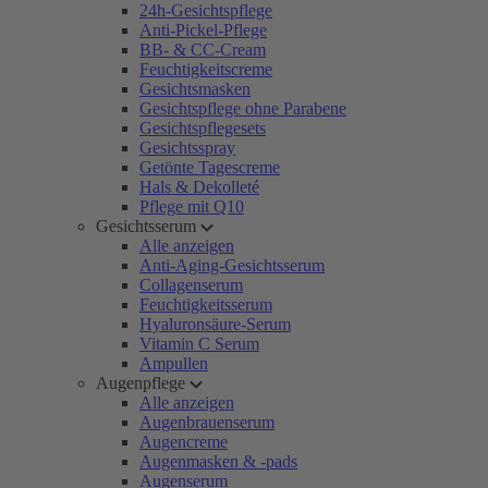
24h-Gesichtspflege
Anti-Pickel-Pflege
BB- & CC-Cream
Feuchtigkeitscreme
Gesichtsmasken
Gesichtspflege ohne Parabene
Gesichtspflegesets
Gesichtsspray
Getönte Tagescreme
Hals & Dekolleté
Pflege mit Q10
Gesichtsserum
Alle anzeigen
Anti-Aging-Gesichtsserum
Collagenserum
Feuchtigkeitsserum
Hyaluronsäure-Serum
Vitamin C Serum
Ampullen
Augenpflege
Alle anzeigen
Augenbrauenserum
Augencreme
Augenmasken & -pads
Augenserum