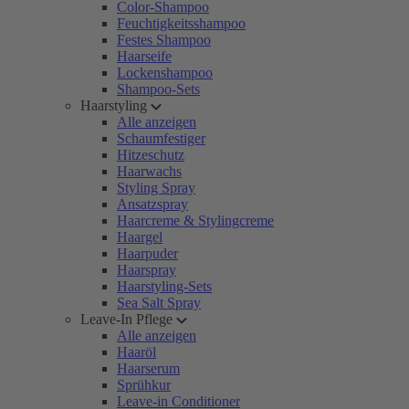
Color-Shampoo
Feuchtigkeitsshampoo
Festes Shampoo
Haarseife
Lockenshampoo
Shampoo-Sets
Haarstyling
Alle anzeigen
Schaumfestiger
Hitzeschutz
Haarwachs
Styling Spray
Ansatzspray
Haarcreme & Stylingcreme
Haargel
Haarpuder
Haarspray
Haarstyling-Sets
Sea Salt Spray
Leave-In Pflege
Alle anzeigen
Haaröl
Haarserum
Sprühkur
Leave-in Conditioner