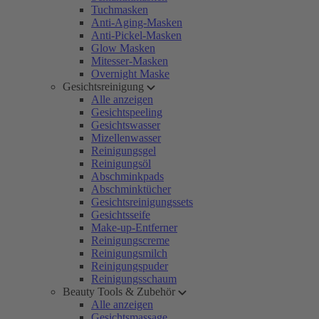
Tuchmasken
Anti-Aging-Masken
Anti-Pickel-Masken
Glow Masken
Mitesser-Masken
Overnight Maske
Gesichtsreinigung
Alle anzeigen
Gesichtspeeling
Gesichtswasser
Mizellenwasser
Reinigungsgel
Reinigungsöl
Abschminkpads
Abschminktücher
Gesichtsreinigungssets
Gesichtsseife
Make-up-Entferner
Reinigungscreme
Reinigungsmilch
Reinigungspuder
Reinigungsschaum
Beauty Tools & Zubehör
Alle anzeigen
Gesichtsmassage