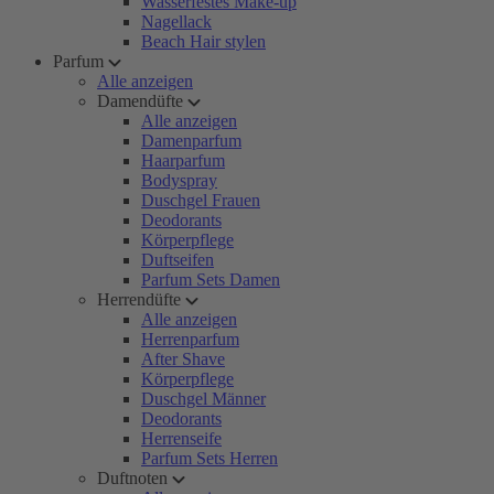
Wasserfestes Make-up
Nagellack
Beach Hair stylen
Parfum
Alle anzeigen
Damendüfte
Alle anzeigen
Damenparfum
Haarparfum
Bodyspray
Duschgel Frauen
Deodorants
Körperpflege
Duftseifen
Parfum Sets Damen
Herrendüfte
Alle anzeigen
Herrenparfum
After Shave
Körperpflege
Duschgel Männer
Deodorants
Herrenseife
Parfum Sets Herren
Duftnoten