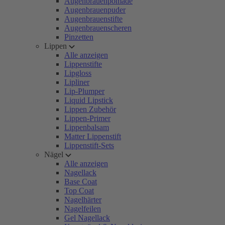
Augenbrauenpomade
Augenbrauenpuder
Augenbrauenstifte
Augenbrauenscheren
Pinzetten
Lippen
Alle anzeigen
Lippenstifte
Lipgloss
Lipliner
Lip-Plumper
Liquid Lipstick
Lippen Zubehör
Lippen-Primer
Lippenbalsam
Matter Lippenstift
Lippenstift-Sets
Nägel
Alle anzeigen
Nagellack
Base Coat
Top Coat
Nagelhärter
Nagelfeilen
Gel Nagellack