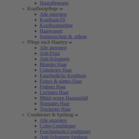
Haarpflegesets
Kopfhautpflege
Alle anzeigen
Kopfhaut-Öl
Kopfhautpeeling
Haarwasser
Sonnenschutz & -pflege
Pflege nach Haartyp
Alle anzeigen
Anti-Frizz
Anti-Schuppen
Blondes Haar
Coloriertes Haar
Empfindliche Kopfhaut
Feines & glattes Haar
Fettiges Haar
Lockiges Haar
Mittel gegen Haarausfall
Normales Haar
Trockenes Haar
Conditioner & Spülung
Alle anzeigen
Color-Conditioner
Feuchtigkeits-Conditioner
Anti-Schuppen-Spülung