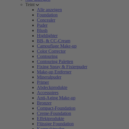
Teint
Alle anzeigen
Foundation
Concealer
Puder
Blush
Highlighter
BB- & CC-Cream
Camouflage Make-up
Color Corrector
Contouring
Contouring Paletten
Fixing Spray & Fixierpuder
Make-up Entferner
Mineralpuder
Primer
Abdeckprodukte
Accessoires
Anti-Aging Make-up
Bronzer
Compact-Foundation
Creme-Foundation
Effektprodukte
Flüssige Foundation
Kompaktpuder