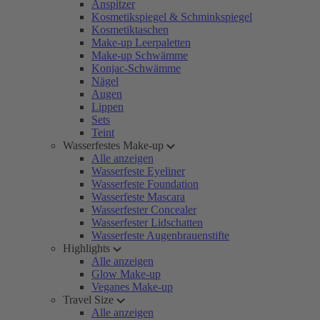
Anspitzer
Kosmetikspiegel & Schminkspiegel
Kosmetiktaschen
Make-up Leerpaletten
Make-up Schwämme
Konjac-Schwämme
Nägel
Augen
Lippen
Sets
Teint
Wasserfestes Make-up
Alle anzeigen
Wasserfeste Eyeliner
Wasserfeste Foundation
Wasserfeste Mascara
Wasserfester Concealer
Wasserfester Lidschatten
Wasserfeste Augenbrauenstifte
Highlights
Alle anzeigen
Glow Make-up
Veganes Make-up
Travel Size
Alle anzeigen