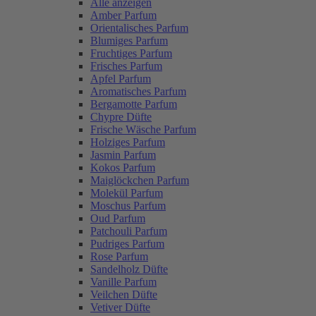
Alle anzeigen
Amber Parfum
Orientalisches Parfum
Blumiges Parfum
Fruchtiges Parfum
Frisches Parfum
Apfel Parfum
Aromatisches Parfum
Bergamotte Parfum
Chypre Düfte
Frische Wäsche Parfum
Holziges Parfum
Jasmin Parfum
Kokos Parfum
Maiglöckchen Parfum
Molekül Parfum
Moschus Parfum
Oud Parfum
Patchouli Parfum
Pudriges Parfum
Rose Parfum
Sandelholz Düfte
Vanille Parfum
Veilchen Düfte
Vetiver Düfte