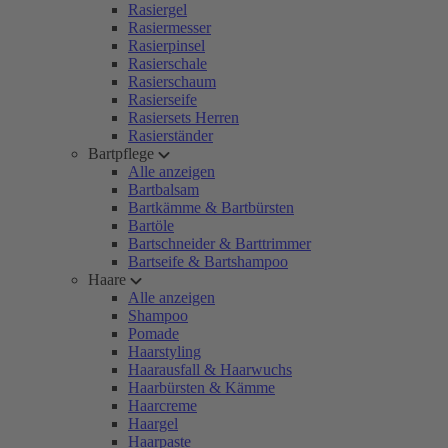
Rasiergel
Rasiermesser
Rasierpinsel
Rasierschale
Rasierschaum
Rasierseife
Rasiersets Herren
Rasierständer
Bartpflege
Alle anzeigen
Bartbalsam
Bartkämme & Bartbürsten
Bartöle
Bartschneider & Barttrimmer
Bartseife & Bartshampoo
Haare
Alle anzeigen
Shampoo
Pomade
Haarstyling
Haarausfall & Haarwuchs
Haarbürsten & Kämme
Haarcreme
Haargel
Haarpaste