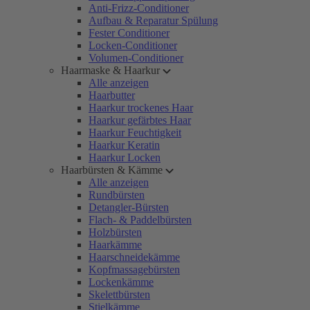
Anti-Frizz-Conditioner
Aufbau & Reparatur Spülung
Fester Conditioner
Locken-Conditioner
Volumen-Conditioner
Haarmaske & Haarkur
Alle anzeigen
Haarbutter
Haarkur trockenes Haar
Haarkur gefärbtes Haar
Haarkur Feuchtigkeit
Haarkur Keratin
Haarkur Locken
Haarbürsten & Kämme
Alle anzeigen
Rundbürsten
Detangler-Bürsten
Flach- & Paddelbürsten
Holzbürsten
Haarkämme
Haarschneidekämme
Kopfmassagebürsten
Lockenkämme
Skelettbürsten
Stielkämme