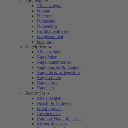
Fußpflege
Alle anzeigen
Fußbad
Fußcreme
Fußmaske
Fußpeeling
Hornhautentferner
Fußgesundheit
Fußspray
Nagelpflege
Alle anzeigen
Nagelfeilen
Nagelhautentferner
Nagelknipser & -zangen
Nagelöle & -pflegestifte
Nagelscheren
Nagelhärter
Nagellack
Beauty Set
Alle anzeigen
Dusch- & Badesets
Fußpflegesets
Geschenksets
Hand- & Nagelpflegesets
Körperpflegesets