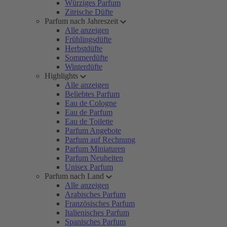
Würziges Parfum
Zitrische Düfte
Parfum nach Jahreszeit
Alle anzeigen
Frühlingsdüfte
Herbstdüfte
Sommerdüfte
Winterdüfte
Highlights
Alle anzeigen
Beliebtes Parfum
Eau de Cologne
Eau de Parfum
Eau de Toilette
Parfum Angebote
Parfum auf Rechnung
Parfum Miniaturen
Parfum Neuheiten
Unisex Parfum
Parfum nach Land
Alle anzeigen
Arabisches Parfum
Französisches Parfum
Italienisches Parfum
Spanisches Parfum