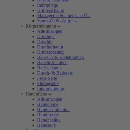
Intimpflege
Körperschaum
Massageöle & ätherische Öle
Sauna-Öl & -Aufguss
Körperreinigung
Alle anzeigen
Duschgel
Duschöl
Duschschaum
Körperpeeling
Badesalz & Badebomben
Badeöl & -milch
Badeschaum
Dusch- & Badesets
Feste Seife
Flüssigseife
Intimreinigung
Handpflege
Alle anzeigen
Handcreme
Handdesinfektion
Handmaske
Handpeeling
Handseife