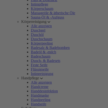
Intimpflege
Körperschaum
Massageöle & ätherische Öle
Sauna-Öl & -Aufguss
Körperreinigung
Alle anzeigen
Duschgel
Duschöl
Duschschaum
Körperpeeling
Badesalz & Badebomben
Badeöl & -milch
Badeschaum
Dusch- & Badesets
Feste Seife
Flüssigseife
Intimreinigung
Handpflege
Alle anzeigen
Handcreme
Handdesinfektion
Handmaske
Handpeeling
Handseife