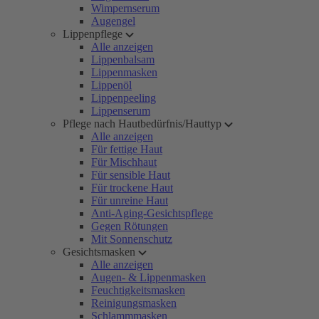
Wimpernserum
Augengel
Lippenpflege
Alle anzeigen
Lippenbalsam
Lippenmasken
Lippenöl
Lippenpeeling
Lippenserum
Pflege nach Hautbedürfnis/Hauttyp
Alle anzeigen
Für fettige Haut
Für Mischhaut
Für sensible Haut
Für trockene Haut
Für unreine Haut
Anti-Aging-Gesichtspflege
Gegen Rötungen
Mit Sonnenschutz
Gesichtsmasken
Alle anzeigen
Augen- & Lippenmasken
Feuchtigkeitsmasken
Reinigungsmasken
Schlammmasken