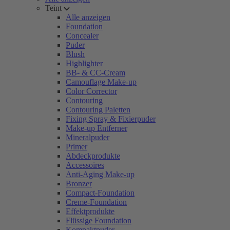
Teint
Alle anzeigen
Foundation
Concealer
Puder
Blush
Highlighter
BB- & CC-Cream
Camouflage Make-up
Color Corrector
Contouring
Contouring Paletten
Fixing Spray & Fixierpuder
Make-up Entferner
Mineralpuder
Primer
Abdeckprodukte
Accessoires
Anti-Aging Make-up
Bronzer
Compact-Foundation
Creme-Foundation
Effektprodukte
Flüssige Foundation
Kompaktpuder