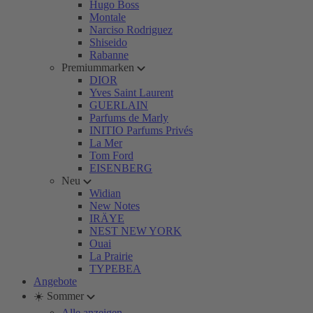
Hugo Boss
Montale
Narciso Rodriguez
Shiseido
Rabanne
Premiummarken
DIOR
Yves Saint Laurent
GUERLAIN
Parfums de Marly
INITIO Parfums Privés
La Mer
Tom Ford
EISENBERG
Neu
Widian
New Notes
IRÄYE
NEST NEW YORK
Ouai
La Prairie
TYPEBEA
Angebote
☀️ Sommer
Alle anzeigen