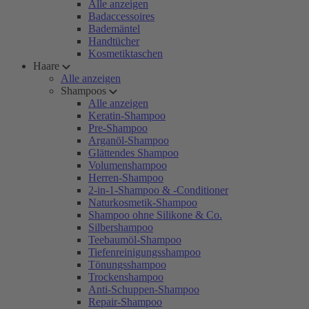
Alle anzeigen
Badaccessoires
Bademäntel
Handtücher
Kosmetiktaschen
Haare
Alle anzeigen
Shampoos
Alle anzeigen
Keratin-Shampoo
Pre-Shampoo
Arganöl-Shampoo
Glättendes Shampoo
Volumenshampoo
Herren-Shampoo
2-in-1-Shampoo & -Conditioner
Naturkosmetik-Shampoo
Shampoo ohne Silikone & Co.
Silbershampoo
Teebaumöl-Shampoo
Tiefenreinigungsshampoo
Tönungsshampoo
Trockenshampoo
Anti-Schuppen-Shampoo
Repair-Shampoo