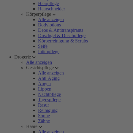
Haarpflege
Haarschneider
Körperpflege
Alle anzeigen
Bodylotions
Deos & Antitranspirants
Duschgel & Duschpflege
Körperreinigung & Scrubs
Seife
Intimpflege
Drogerie
Alle anzeigen
Gesichtspflege
Alle anzeigen
Anti-Aging
Augen
Lippen
Nachtpflege
Tagespflege
Rasur
Reinigung
Sonne
Zähne
Haare
Alle anzeigen