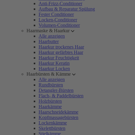
Anti-Frizz-Conditioner
Aufbau & Reparatur Spülung
Fester Conditioner
Locken-Conditioner
Volumen-Conditioner
Haarmaske & Haarkur
Alle anzeigen
Haarbutter
Haarkur trockenes Haar
Haarkur gefärbtes Haar
Haarkur Feuchtigkeit
Haarkur Keratin
Haarkur Locken
Haarbürsten & Kämme
Alle anzeigen
Rundbürsten
Detangler-Bürsten
Flach- & Paddelbürsten
Holzbürsten
Haarkämme
Haarschneidekämme
Kopfmassagebürsten
Lockenkämme
Skelettbürsten
Stielkämme