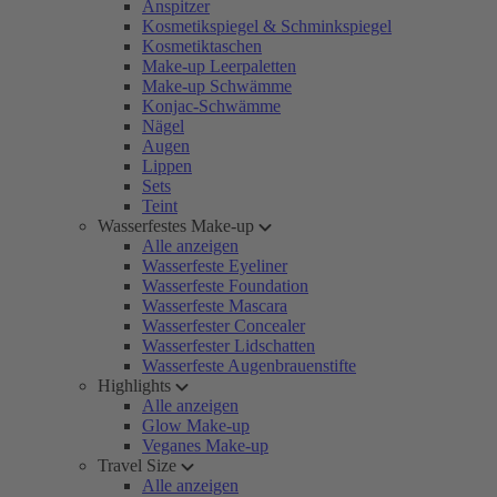
Anspitzer
Kosmetikspiegel & Schminkspiegel
Kosmetiktaschen
Make-up Leerpaletten
Make-up Schwämme
Konjac-Schwämme
Nägel
Augen
Lippen
Sets
Teint
Wasserfestes Make-up
Alle anzeigen
Wasserfeste Eyeliner
Wasserfeste Foundation
Wasserfeste Mascara
Wasserfester Concealer
Wasserfester Lidschatten
Wasserfeste Augenbrauenstifte
Highlights
Alle anzeigen
Glow Make-up
Veganes Make-up
Travel Size
Alle anzeigen