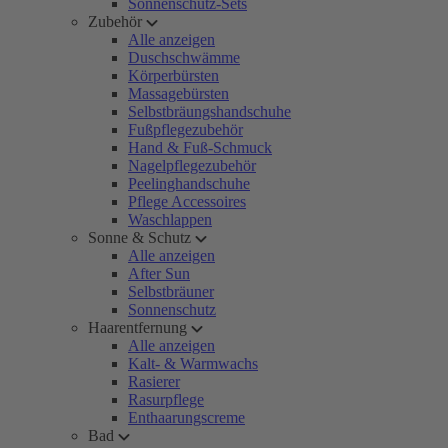
Sonnenschutz-Sets
Zubehör
Alle anzeigen
Duschschwämme
Körperbürsten
Massagebürsten
Selbstbräungshandschuhe
Fußpflegezubehör
Hand & Fuß-Schmuck
Nagelpflegezubehör
Peelinghandschuhe
Pflege Accessoires
Waschlappen
Sonne & Schutz
Alle anzeigen
After Sun
Selbstbräuner
Sonnenschutz
Haarentfernung
Alle anzeigen
Kalt- & Warmwachs
Rasierer
Rasurpflege
Enthaarungscreme
Bad