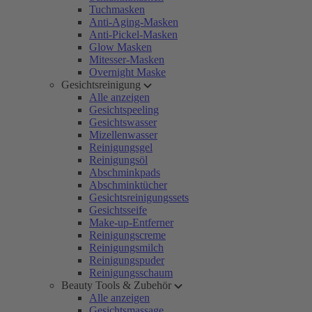
Tuchmasken
Anti-Aging-Masken
Anti-Pickel-Masken
Glow Masken
Mitesser-Masken
Overnight Maske
Gesichtsreinigung
Alle anzeigen
Gesichtspeeling
Gesichtswasser
Mizellenwasser
Reinigungsgel
Reinigungsöl
Abschminkpads
Abschminktücher
Gesichtsreinigungssets
Gesichtsseife
Make-up-Entferner
Reinigungscreme
Reinigungsmilch
Reinigungspuder
Reinigungsschaum
Beauty Tools & Zubehör
Alle anzeigen
Gesichtsmassage