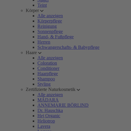
Teint
Körper
Alle anzeigen
Körperpflege
Reinigung
Sonnenpflege
Hand- & Fußpflege
Herren
Schwangerschafts- & Babypflege
Haare
Alle anzeigen
Coloration
Conditioner
Haarpflege
Shampoo
Styling
Zertifizierte Naturkosmetik
Alle anzeigen
MÁDARA
ANNEMARIE BÖRLIND
Dr. Hauschka
Hej Organic
Heliotrop
Lavera