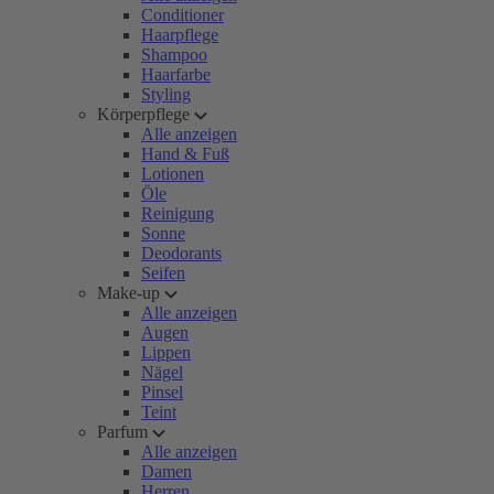
Conditioner
Haarpflege
Shampoo
Haarfarbe
Styling
Körperpflege
Alle anzeigen
Hand & Fuß
Lotionen
Öle
Reinigung
Sonne
Deodorants
Seifen
Make-up
Alle anzeigen
Augen
Lippen
Nägel
Pinsel
Teint
Parfum
Alle anzeigen
Damen
Herren