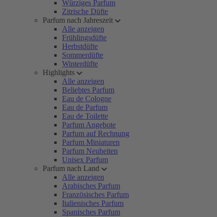
Würziges Parfum
Zitrische Düfte
Parfum nach Jahreszeit
Alle anzeigen
Frühlingsdüfte
Herbstdüfte
Sommerdüfte
Winterdüfte
Highlights
Alle anzeigen
Beliebtes Parfum
Eau de Cologne
Eau de Parfum
Eau de Toilette
Parfum Angebote
Parfum auf Rechnung
Parfum Miniaturen
Parfum Neuheiten
Unisex Parfum
Parfum nach Land
Alle anzeigen
Arabisches Parfum
Französisches Parfum
Italienisches Parfum
Spanisches Parfum