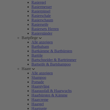
Rasiergel
Rasiermesser
Rasierpinsel
Rasierschale
Rasierschaum
Rasierseife
Rasiersets Herren
Rasierständer
Bartpflege
Alle anzeigen
Bartbalsam
Bartkämme & Bartbürsten
Bartöle
Bartschneider & Barttrimmer
Bartseife & Bartshampoo
Haare
Alle anzeigen
Shampoo
Pomade
Haarstyling
Haarausfall & Haarwuchs
Haarbürsten & Kämme
Haarcreme
Haargel
Haarpaste