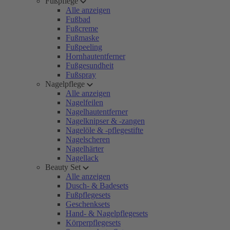
Fußpflege
Alle anzeigen
Fußbad
Fußcreme
Fußmaske
Fußpeeling
Hornhautentferner
Fußgesundheit
Fußspray
Nagelpflege
Alle anzeigen
Nagelfeilen
Nagelhautentferner
Nagelknipser & -zangen
Nagelöle & -pflegestifte
Nagelscheren
Nagelhärter
Nagellack
Beauty Set
Alle anzeigen
Dusch- & Badesets
Fußpflegesets
Geschenksets
Hand- & Nagelpflegesets
Körperpflegesets