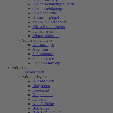
Gesichtsreinigungsbürsten
Gesichtsreinigungstools
Gua Sha Steine
Kosmetikspiegel
Make-up Haarbänder
Micro Needle Roller
Schlafmasken
Wimpernbürsten
Sonne & Schutz
Alle anzeigen
After Sun
Selbstbräuner
Sonnencreme
Sonnen-Make-up
Körper
Alle anzeigen
Körperpflege
Alle anzeigen
Bodylotion
Deodorant
Körperbutter
Körperöl
Anti-Cellulite
Bodyspray
Hals & Dekolleté