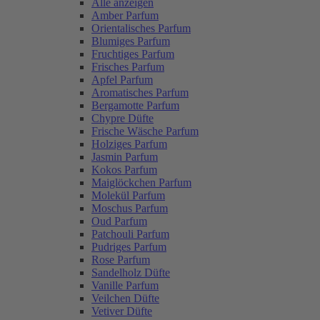
Alle anzeigen
Amber Parfum
Orientalisches Parfum
Blumiges Parfum
Fruchtiges Parfum
Frisches Parfum
Apfel Parfum
Aromatisches Parfum
Bergamotte Parfum
Chypre Düfte
Frische Wäsche Parfum
Holziges Parfum
Jasmin Parfum
Kokos Parfum
Maiglöckchen Parfum
Molekül Parfum
Moschus Parfum
Oud Parfum
Patchouli Parfum
Pudriges Parfum
Rose Parfum
Sandelholz Düfte
Vanille Parfum
Veilchen Düfte
Vetiver Düfte