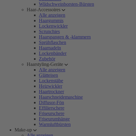
Wildschweinborsten-Bürsten
Haar-Accessoires
Alle anzeigen
Haargummis
Lockenwickler
Scrunchies
Haarspangen & -klammern
Sprühflaschen
Haarnadeln
Lockenbänder
Zubehör
Haarstyling-Geräte
Alle anzeigen
Glätteisen
Lockenstäbe
Heizwickler
Haartrockner
Haarschneidemaschine
Diffusor-Fön
Effilierschere
Friseurschere
Friseurumhänge
Warmluftbürsten
Make-up
Alle anzeigen