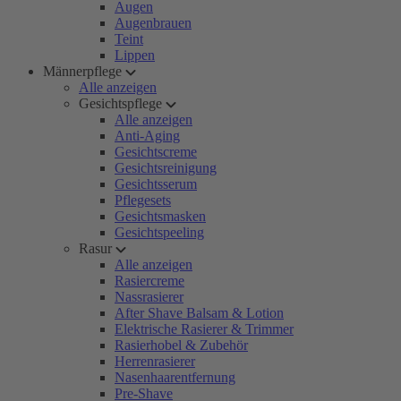
Augen
Augenbrauen
Teint
Lippen
Männerpflege
Alle anzeigen
Gesichtspflege
Alle anzeigen
Anti-Aging
Gesichtscreme
Gesichtsreinigung
Gesichtsserum
Pflegesets
Gesichtsmasken
Gesichtspeeling
Rasur
Alle anzeigen
Rasiercreme
Nassrasierer
After Shave Balsam & Lotion
Elektrische Rasierer & Trimmer
Rasierhobel & Zubehör
Herrenrasierer
Nasenhaarentfernung
Pre-Shave