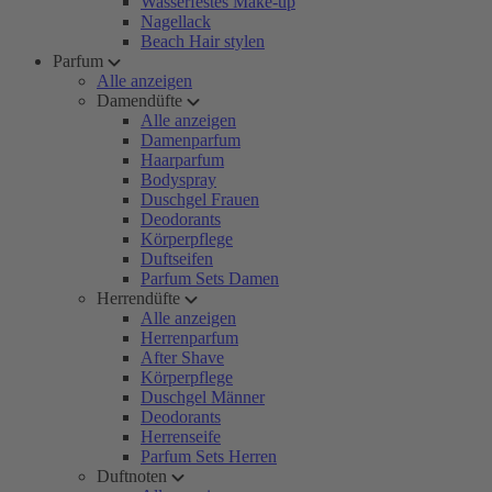
Wasserfestes Make-up
Nagellack
Beach Hair stylen
Parfum
Alle anzeigen
Damendüfte
Alle anzeigen
Damenparfum
Haarparfum
Bodyspray
Duschgel Frauen
Deodorants
Körperpflege
Duftseifen
Parfum Sets Damen
Herrendüfte
Alle anzeigen
Herrenparfum
After Shave
Körperpflege
Duschgel Männer
Deodorants
Herrenseife
Parfum Sets Herren
Duftnoten