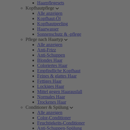
Haarpflegesets
Kopfhautpflege
Alle anzeigen
Kopfhaut-Öl
Kopfhautpeeling
Haarwasser
Sonnenschutz & -pflege
Pflege nach Haartyp
Alle anzeigen
Anti-Frizz
Anti-Schuppen
Blondes Haar
Coloriertes Haar
Empfindliche Kopfhaut
Feines & glattes Haar
Fettiges Haar
Lockiges Haar
Mittel gegen Haarausfall
Normales Haar
Trockenes Haar
Conditioner & Spülung
Alle anzeigen
Color-Conditioner
Feuchtigkeits-Conditioner
Anti-Schuppen-Spülung