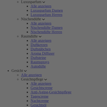
Luxusparfum
Alle anzeigen
Luxusparfum Damen
Luxusparfum Herren
Nischendüfte
Alle anzeigen
Nischendüfte Damen
Nischendüfte Herren
Raumdüfte
Alle anzeigen
Duftkerzen
Duftstäbchen
Aroma Diffuser
Duftsteine
Raumsprays
Autodüfte
Gesicht
Alle anzeigen
Gesichtspflege
Alle anzeigen
Gesichtscreme
Anti-Aging-Gesichtspflege
Tagescreme
Nachtcreme
Gesichtsöl