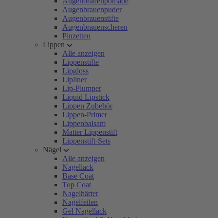
Augenbrauenpomade
Augenbrauenpuder
Augenbrauenstifte
Augenbrauenscheren
Pinzetten
Lippen
Alle anzeigen
Lippenstifte
Lipgloss
Lipliner
Lip-Plumper
Liquid Lipstick
Lippen Zubehör
Lippen-Primer
Lippenbalsam
Matter Lippenstift
Lippenstift-Sets
Nägel
Alle anzeigen
Nagellack
Base Coat
Top Coat
Nagelhärter
Nagelfeilen
Gel Nagellack