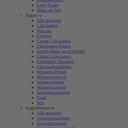
Loser Puder
Make-up Sets
Augen
Alle anzeigen
Lidschatten
Mascara
Eyeliner
Creme-Lidschatten
Lidschatten-Primer
Augen-Make-up-Entferner
Glitzer-Lidschatten
Künstliche Wimpern
Lidschattenpaletten
Wimpern-Primer
Wimpernbürsten
Wimpernkleber
Wimpernzangen
Augenbrauenfarbe
Kajal
Sets
Augenbrauen
Alle anzeigen
Augenbrauenfarbe
Augenbrauengel