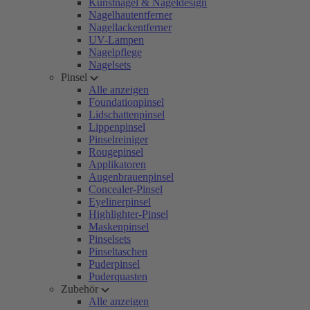
Kunstnägel & Nageldesign
Nagelhautentferner
Nagellackentferner
UV-Lampen
Nagelpflege
Nagelsets
Pinsel
Alle anzeigen
Foundationpinsel
Lidschattenpinsel
Lippenpinsel
Pinselreiniger
Rougepinsel
Applikatoren
Augenbrauenpinsel
Concealer-Pinsel
Eyelinerpinsel
Highlighter-Pinsel
Maskenpinsel
Pinselsets
Pinseltaschen
Puderpinsel
Puderquasten
Zubehör
Alle anzeigen