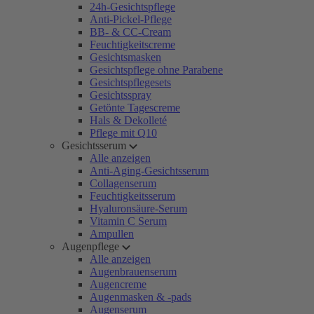
24h-Gesichtspflege
Anti-Pickel-Pflege
BB- & CC-Cream
Feuchtigkeitscreme
Gesichtsmasken
Gesichtspflege ohne Parabene
Gesichtspflegesets
Gesichtsspray
Getönte Tagescreme
Hals & Dekolleté
Pflege mit Q10
Gesichtsserum
Alle anzeigen
Anti-Aging-Gesichtsserum
Collagenserum
Feuchtigkeitsserum
Hyaluronsäure-Serum
Vitamin C Serum
Ampullen
Augenpflege
Alle anzeigen
Augenbrauenserum
Augencreme
Augenmasken & -pads
Augenserum