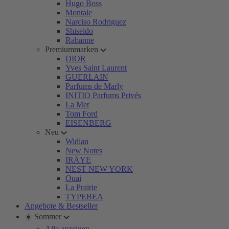
Hugo Boss
Montale
Narciso Rodriguez
Shiseido
Rabanne
Premiummarken
DIOR
Yves Saint Laurent
GUERLAIN
Parfums de Marly
INITIO Parfums Privés
La Mer
Tom Ford
EISENBERG
Neu
Widian
New Notes
IRÄYE
NEST NEW YORK
Ouai
La Prairie
TYPEBEA
Angebote & Bestseller
☀️ Sommer
Alle anzeigen