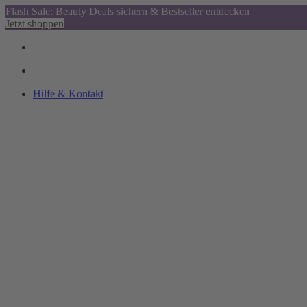
Flash Sale: Beauty Deals sichern & Bestseller entdecken
Jetzt shoppen
Hilfe & Kontakt