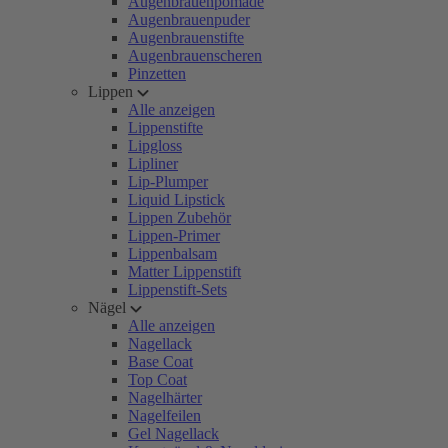
Augenbrauenpomade
Augenbrauenpuder
Augenbrauenstifte
Augenbrauenscheren
Pinzetten
Lippen
Alle anzeigen
Lippenstifte
Lipgloss
Lipliner
Lip-Plumper
Liquid Lipstick
Lippen Zubehör
Lippen-Primer
Lippenbalsam
Matter Lippenstift
Lippenstift-Sets
Nägel
Alle anzeigen
Nagellack
Base Coat
Top Coat
Nagelhärter
Nagelfeilen
Gel Nagellack