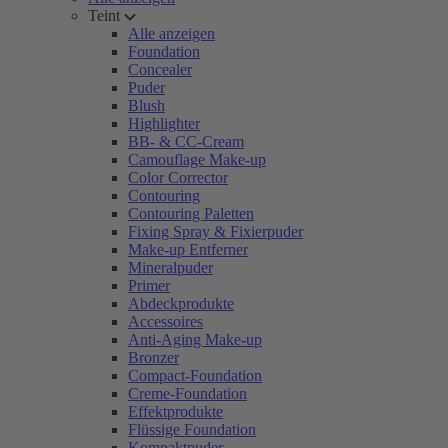
Teint
Alle anzeigen
Foundation
Concealer
Puder
Blush
Highlighter
BB- & CC-Cream
Camouflage Make-up
Color Corrector
Contouring
Contouring Paletten
Fixing Spray & Fixierpuder
Make-up Entferner
Mineralpuder
Primer
Abdeckprodukte
Accessoires
Anti-Aging Make-up
Bronzer
Compact-Foundation
Creme-Foundation
Effektprodukte
Flüssige Foundation
Kompaktpuder