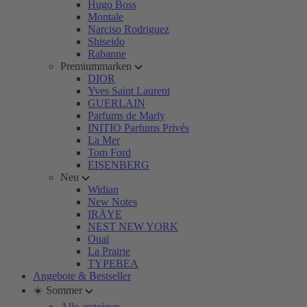
Hugo Boss
Montale
Narciso Rodriguez
Shiseido
Rabanne
Premiummarken
DIOR
Yves Saint Laurent
GUERLAIN
Parfums de Marly
INITIO Parfums Privés
La Mer
Tom Ford
EISENBERG
Neu
Widian
New Notes
IRÄYE
NEST NEW YORK
Ouai
La Prairie
TYPEBEA
Angebote & Bestseller
☀️ Sommer
Alle anzeigen