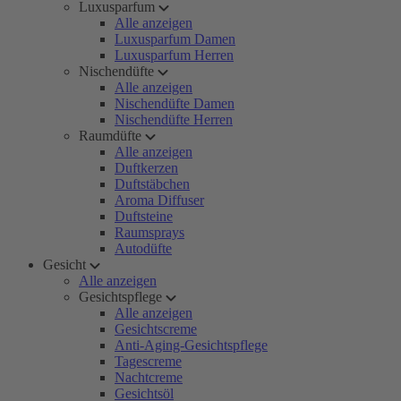
Luxusparfum
Alle anzeigen
Luxusparfum Damen
Luxusparfum Herren
Nischendüfte
Alle anzeigen
Nischendüfte Damen
Nischendüfte Herren
Raumdüfte
Alle anzeigen
Duftkerzen
Duftstäbchen
Aroma Diffuser
Duftsteine
Raumsprays
Autodüfte
Gesicht
Alle anzeigen
Gesichtspflege
Alle anzeigen
Gesichtscreme
Anti-Aging-Gesichtspflege
Tagescreme
Nachtcreme
Gesichtsöl