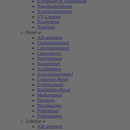
Kunstnägel & Nageldesign
Nagelhautentferner
Nagellackentferner
UV-Lampen
Nagelpflege
Nagelsets
Pinsel
Alle anzeigen
Foundationpinsel
Lidschattenpinsel
Lippenpinsel
Pinselreiniger
Rougepinsel
Applikatoren
Augenbrauenpinsel
Concealer-Pinsel
Eyelinerpinsel
Highlighter-Pinsel
Maskenpinsel
Pinselsets
Pinseltaschen
Puderpinsel
Puderquasten
Zubehör
Alle anzeigen