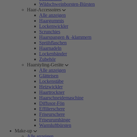
Wildschweinborsten-Bürsten
Haar-Accessoires
Alle anzeigen
Haargummis
Lockenwickler
Scrunchies
Haarspangen & -klammern
Sprühflaschen
Haarnadeln
Lockenbänder
Zubehör
Haarstyling-Geräte
Alle anzeigen
Glätteisen
Lockenstäbe
Heizwickler
Haartrockner
Haarschneidemaschine
Diffusor-Fön
Effilierschere
Friseurschere
Friseurumhänge
Warmluftbürsten
Make-up
Alle anzeigen