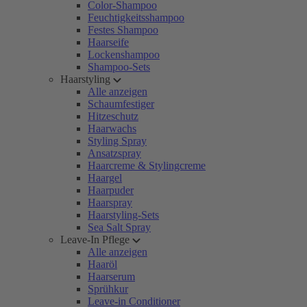
Color-Shampoo
Feuchtigkeitsshampoo
Festes Shampoo
Haarseife
Lockenshampoo
Shampoo-Sets
Haarstyling
Alle anzeigen
Schaumfestiger
Hitzeschutz
Haarwachs
Styling Spray
Ansatzspray
Haarcreme & Stylingcreme
Haargel
Haarpuder
Haarspray
Haarstyling-Sets
Sea Salt Spray
Leave-In Pflege
Alle anzeigen
Haaröl
Haarserum
Sprühkur
Leave-in Conditioner