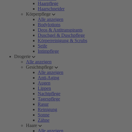
Haarpflege
Haarschneider
Körperpflege
Alle anzeigen
Bodylotions
Deos & Antitranspirants
Duschgel & Duschpflege
Körperreinigung & Scrubs
Seife
Intimpflege
Drogerie
Alle anzeigen
Gesichtspflege
Alle anzeigen
Anti-Aging
Augen
Lippen
Nachtpflege
Tagespflege
Rasur
Reinigung
Sonne
Zähne
Haare
Alle anzeigen