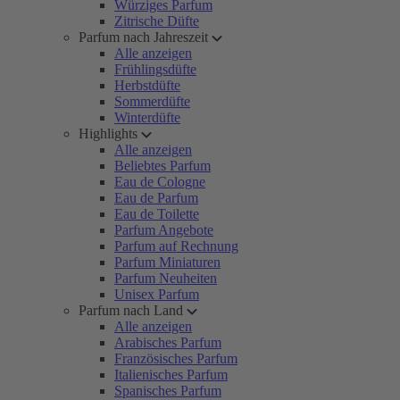
Würziges Parfum
Zitrische Düfte
Parfum nach Jahreszeit
Alle anzeigen
Frühlingsdüfte
Herbstdüfte
Sommerdüfte
Winterdüfte
Highlights
Alle anzeigen
Beliebtes Parfum
Eau de Cologne
Eau de Parfum
Eau de Toilette
Parfum Angebote
Parfum auf Rechnung
Parfum Miniaturen
Parfum Neuheiten
Unisex Parfum
Parfum nach Land
Alle anzeigen
Arabisches Parfum
Französisches Parfum
Italienisches Parfum
Spanisches Parfum