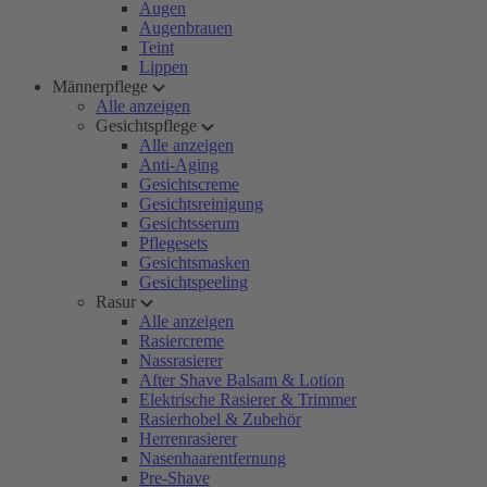
Augen
Augenbrauen
Teint
Lippen
Männerpflege
Alle anzeigen
Gesichtspflege
Alle anzeigen
Anti-Aging
Gesichtscreme
Gesichtsreinigung
Gesichtsserum
Pflegesets
Gesichtsmasken
Gesichtspeeling
Rasur
Alle anzeigen
Rasiercreme
Nassrasierer
After Shave Balsam & Lotion
Elektrische Rasierer & Trimmer
Rasierhobel & Zubehör
Herrenrasierer
Nasenhaarentfernung
Pre-Shave