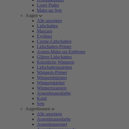
Loser Puder
Make-up Sets
Augen
Alle anzeigen
Lidschatten
Mascara
Eyeliner
Creme-Lidschatten
Lidschatten-Primer
Augen-Make-up-Entferner
Glitzer-Lidschatten
Künstliche Wimpern
Lidschattenpaletten
Wimpern-Primer
Wimpernbürsten
Wimpernkleber
Wimpernzangen
Augenbrauenfarbe
Kajal
Sets
Augenbrauen
Alle anzeigen
Augenbrauenfarbe
Augenbrauengel