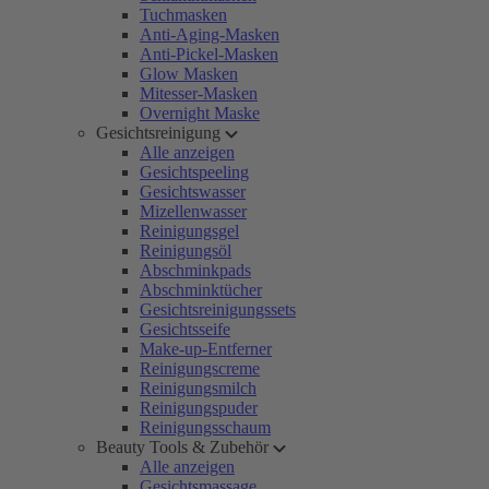
Tuchmasken
Anti-Aging-Masken
Anti-Pickel-Masken
Glow Masken
Mitesser-Masken
Overnight Maske
Gesichtsreinigung
Alle anzeigen
Gesichtspeeling
Gesichtswasser
Mizellenwasser
Reinigungsgel
Reinigungsöl
Abschminkpads
Abschminktücher
Gesichtsreinigungssets
Gesichtsseife
Make-up-Entferner
Reinigungscreme
Reinigungsmilch
Reinigungspuder
Reinigungsschaum
Beauty Tools & Zubehör
Alle anzeigen
Gesichtsmassage