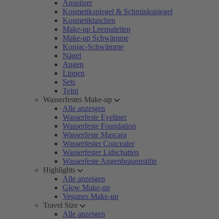
Anspitzer
Kosmetikspiegel & Schminkspiegel
Kosmetiktaschen
Make-up Leerpaletten
Make-up Schwämme
Konjac-Schwämme
Nägel
Augen
Lippen
Sets
Teint
Wasserfestes Make-up
Alle anzeigen
Wasserfeste Eyeliner
Wasserfeste Foundation
Wasserfeste Mascara
Wasserfester Concealer
Wasserfester Lidschatten
Wasserfeste Augenbrauenstifte
Highlights
Alle anzeigen
Glow Make-up
Veganes Make-up
Travel Size
Alle anzeigen