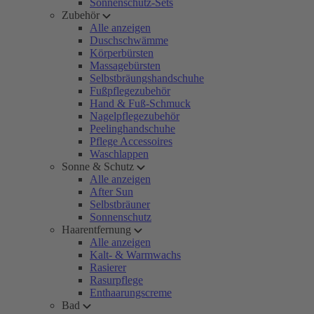
Sonnenschutz-Sets
Zubehör
Alle anzeigen
Duschschwämme
Körperbürsten
Massagebürsten
Selbstbräungshandschuhe
Fußpflegezubehör
Hand & Fuß-Schmuck
Nagelpflegezubehör
Peelinghandschuhe
Pflege Accessoires
Waschlappen
Sonne & Schutz
Alle anzeigen
After Sun
Selbstbräuner
Sonnenschutz
Haarentfernung
Alle anzeigen
Kalt- & Warmwachs
Rasierer
Rasurpflege
Enthaarungscreme
Bad