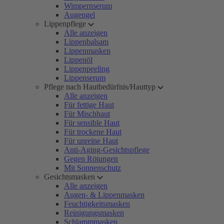
Wimpernserum
Augengel
Lippenpflege
Alle anzeigen
Lippenbalsam
Lippenmasken
Lippenöl
Lippenpeeling
Lippenserum
Pflege nach Hautbedürfnis/Hauttyp
Alle anzeigen
Für fettige Haut
Für Mischhaut
Für sensible Haut
Für trockene Haut
Für unreine Haut
Anti-Aging-Gesichtspflege
Gegen Rötungen
Mit Sonnenschutz
Gesichtsmasken
Alle anzeigen
Augen- & Lippenmasken
Feuchtigkeitsmasken
Reinigungsmasken
Schlammmasken