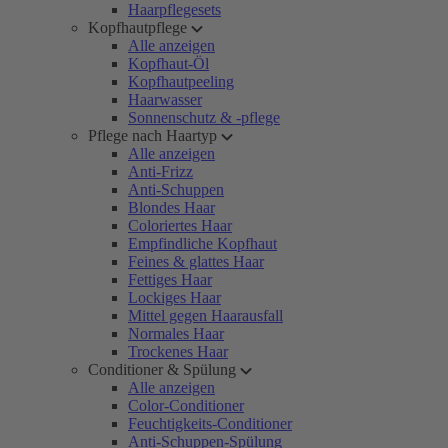
Haarpflegesets
Kopfhautpflege
Alle anzeigen
Kopfhaut-Öl
Kopfhautpeeling
Haarwasser
Sonnenschutz & -pflege
Pflege nach Haartyp
Alle anzeigen
Anti-Frizz
Anti-Schuppen
Blondes Haar
Coloriertes Haar
Empfindliche Kopfhaut
Feines & glattes Haar
Fettiges Haar
Lockiges Haar
Mittel gegen Haarausfall
Normales Haar
Trockenes Haar
Conditioner & Spülung
Alle anzeigen
Color-Conditioner
Feuchtigkeits-Conditioner
Anti-Schuppen-Spülung