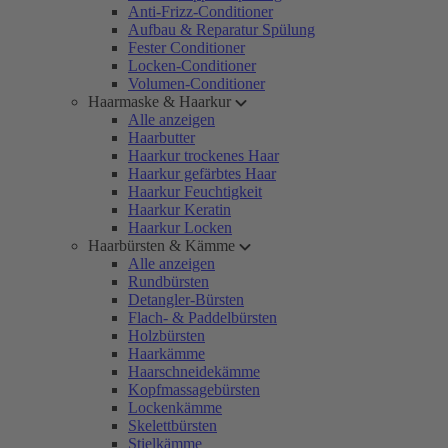
Anti-Frizz-Conditioner
Aufbau & Reparatur Spülung
Fester Conditioner
Locken-Conditioner
Volumen-Conditioner
Haarmaske & Haarkur
Alle anzeigen
Haarbutter
Haarkur trockenes Haar
Haarkur gefärbtes Haar
Haarkur Feuchtigkeit
Haarkur Keratin
Haarkur Locken
Haarbürsten & Kämme
Alle anzeigen
Rundbürsten
Detangler-Bürsten
Flach- & Paddelbürsten
Holzbürsten
Haarkämme
Haarschneidekämme
Kopfmassagebürsten
Lockenkämme
Skelettbürsten
Stielkämme