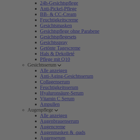
24h-Gesichtspflege
Anti-Pickel-Pflege
BB- & CC-Cream
Feuchtigkeitscreme
Gesichtsmasken
Gesichtspflege ohne Parabene
Gesichtspflegesets
Gesichtsspray
Getönte Tagescreme
Hals & Dekolleté
Pflege mit Q10
Gesichtsserum
Alle anzeigen
Anti-Aging-Gesichtsserum
Collagenserum
Feuchtigkeitsserum
Hyaluronsäure-Serum
Vitamin C Serum
Ampullen
Augenpflege
Alle anzeigen
Augenbrauenserum
Augencreme
Augenmasken & -pads
Augenserum