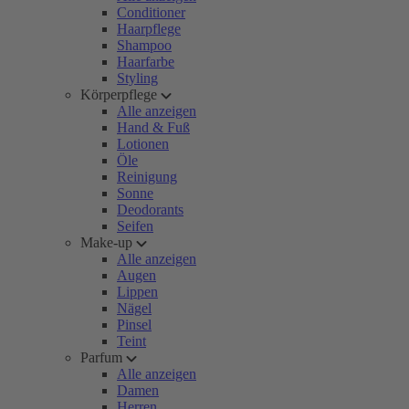
Conditioner
Haarpflege
Shampoo
Haarfarbe
Styling
Körperpflege
Alle anzeigen
Hand & Fuß
Lotionen
Öle
Reinigung
Sonne
Deodorants
Seifen
Make-up
Alle anzeigen
Augen
Lippen
Nägel
Pinsel
Teint
Parfum
Alle anzeigen
Damen
Herren