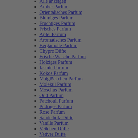
Alle anzeigen
Amber Parfum
Orientalisches Parfum
Blumiges Parfum
Fruchtiges Parfum
Frisches Parfum
Apfel Parfum
Aromatisches Parfum
Bergamotte Parfum
Chypre Düfte
Frische Wäsche Parfum
Holziges Parfum
Jasmin Parfum
Kokos Parfum
Maiglöckchen Parfum
Molekül Parfum
Moschus Parfum
Oud Parfum
Patchouli Parfum
Pudriges Parfum
Rose Parfum
Sandelholz Düfte
Vanille Parfum
Veilchen Düfte
Vetiver Düfte