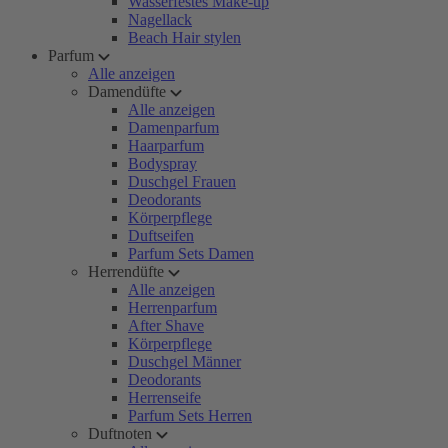
Wasserfestes Make-up
Nagellack
Beach Hair stylen
Parfum
Alle anzeigen
Damendüfte
Alle anzeigen
Damenparfum
Haarparfum
Bodyspray
Duschgel Frauen
Deodorants
Körperpflege
Duftseifen
Parfum Sets Damen
Herrendüfte
Alle anzeigen
Herrenparfum
After Shave
Körperpflege
Duschgel Männer
Deodorants
Herrenseife
Parfum Sets Herren
Duftnoten