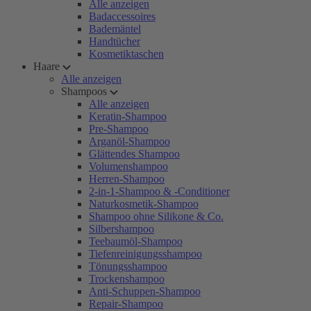
Alle anzeigen
Badaccessoires
Bademäntel
Handtücher
Kosmetiktaschen
Haare
Alle anzeigen
Shampoos
Alle anzeigen
Keratin-Shampoo
Pre-Shampoo
Arganöl-Shampoo
Glättendes Shampoo
Volumenshampoo
Herren-Shampoo
2-in-1-Shampoo & -Conditioner
Naturkosmetik-Shampoo
Shampoo ohne Silikone & Co.
Silbershampoo
Teebaumöl-Shampoo
Tiefenreinigungsshampoo
Tönungsshampoo
Trockenshampoo
Anti-Schuppen-Shampoo
Repair-Shampoo