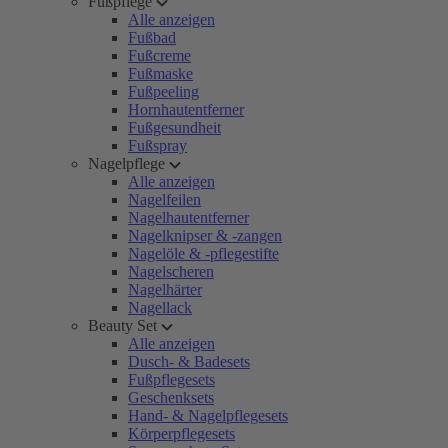
Fußpflege
Alle anzeigen
Fußbad
Fußcreme
Fußmaske
Fußpeeling
Hornhautentferner
Fußgesundheit
Fußspray
Nagelpflege
Alle anzeigen
Nagelfeilen
Nagelhautentferner
Nagelknipser & -zangen
Nagelöle & -pflegestifte
Nagelscheren
Nagelhärter
Nagellack
Beauty Set
Alle anzeigen
Dusch- & Badesets
Fußpflegesets
Geschenksets
Hand- & Nagelpflegesets
Körperpflegesets