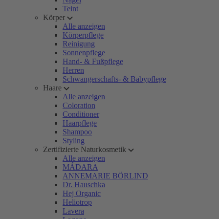
Teint
Körper
Alle anzeigen
Körperpflege
Reinigung
Sonnenpflege
Hand- & Fußpflege
Herren
Schwangerschafts- & Babypflege
Haare
Alle anzeigen
Coloration
Conditioner
Haarpflege
Shampoo
Styling
Zertifizierte Naturkosmetik
Alle anzeigen
MÁDARA
ANNEMARIE BÖRLIND
Dr. Hauschka
Hej Organic
Heliotrop
Lavera