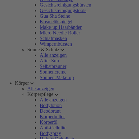
Gesichtsreinigungsbürsten
Gesichtsreinigungstools
Gua Sha Steine
Kosmetikspiegel
Make-up Haarbänder
Micro Needle Roller
Schlafmasken
Wimpernbürsten
Sonne & Schutz
Alle anzeigen
After Sun
Selbstbräuner
Sonnencreme
Sonnen-Make-up
Körper
Alle anzeigen
Körperpflege
Alle anzeigen
Bodylotion
Deodorant
Körperbutter
Körperöl
Anti-Cellulite
Bodyspray
Hals & Dekolleté