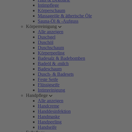
Intimpflege
Körperschaum
Massageöle & ätherische Öle
Sauna-Öl & -Aufguss
Körperreinigung
Alle anzeigen
Duschgel
Duschöl
Duschschaum
Körperpeeling
Badesalz & Badebomben
Badeöl & -milch
Badeschaum
Dusch- & Badesets
Feste Seife
Flüssigseife
Intimreinigung
Handpflege
Alle anzeigen
Handcreme
Handdesinfektion
Handmaske
Handpeeling
Handseife