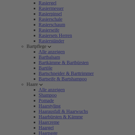
Rasiergel
Rasiermesser
Rasierpinsel
Rasierschale
Rasierschaum
Rasierseife
Rasiersets Herren
Rasierständer
Bartpflege
Alle anzeigen
Bartbalsam
Bartkämme & Bartbürsten
Bartöle
Bartschneider & Barttrimmer
Bartseife & Bartshampoo
Haare
Alle anzeigen
Shampoo
Pomade
Haarstyling
Haarausfall & Haarwuchs
Haarbürsten & Kämme
Haarcreme
Haargel
Haarpaste