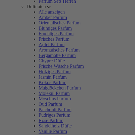
Parfum Sets Herren
Duftnoten
Alle anzeigen
Amber Parfum
Orientalisches Parfum
Blumiges Parfum
Fruchtiges Parfum
Frisches Parfum
Apfel Parfum
Aromatisches Parfum
Bergamotte Parfum
Chypre Düfte
Frische Wäsche Parfum
Holziges Parfum
Jasmin Parfum
Kokos Parfum
Maiglöckchen Parfum
Molekül Parfum
Moschus Parfum
Oud Parfum
Patchouli Parfum
Pudriges Parfum
Rose Parfum
Sandelholz Düfte
Vanille Parfum