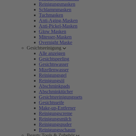
Reinigungsmasken
Schlammmasken
Tuchmasken
Anti-Aging-Masken
Anti-Pickel-Masken
Glow Masken
Mitesser-Masken
Overnight Maske
Gesichtsreinigung
Alle anzeigen
Gesichtspeeling
Gesichtswasser
Mizellenwasser
Reinigungsgel
Reinigungsöl
Abschminkpads
Abschminktücher
Gesichtsreinigungssets
Gesichtsseife
Make-up-Entferner
Reinigungscreme
Reinigungsmilch
Reinigungspuder
Reinigungsschaum
Beauty Tools & Zubehör