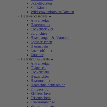
Skelettbürsten
Stielkämme
Wildschweinborsten-Bürsten
Haar-Accessoires
Alle anzeigen
Haargummis
Lockenwickler
Scrunchies
Haarspangen & -klammern
Sprühflaschen
Haarnadeln
Lockenbänder
Zubehör
Haarstyling-Geräte
Alle anzeigen
Glätteisen
Lockenstäbe
Heizwickler
Haartrockner
Haarschneidemaschine
Diffusor-Fön
Effilierschere
Friseurschere
Friseurumhänge
Warmluftbürsten