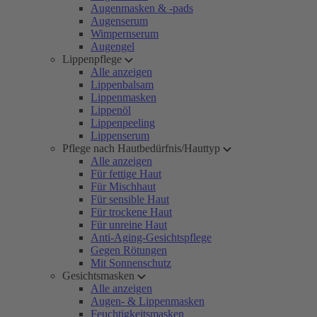
Augenmasken & -pads
Augenserum
Wimpernserum
Augengel
Lippenpflege
Alle anzeigen
Lippenbalsam
Lippenmasken
Lippenöl
Lippenpeeling
Lippenserum
Pflege nach Hautbedürfnis/Hauttyp
Alle anzeigen
Für fettige Haut
Für Mischhaut
Für sensible Haut
Für trockene Haut
Für unreine Haut
Anti-Aging-Gesichtspflege
Gegen Rötungen
Mit Sonnenschutz
Gesichtsmasken
Alle anzeigen
Augen- & Lippenmasken
Feuchtigkeitsmasken