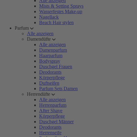
Alle anzeigen
Mists & Setting Sprays
Wasserfestes Make-up
Nagellack
Beach Hair stylen
Parfum
Alle anzeigen
Damendüfte
Alle anzeigen
Damenparfum
Haarparfum
Bodyspray
Duschgel Frauen
Deodorants
Körperpflege
Duftseifen
Parfum Sets Damen
Herrendüfte
Alle anzeigen
Herrenparfum
After Shave
Körperpflege
Duschgel Männer
Deodorants
Herrenseife