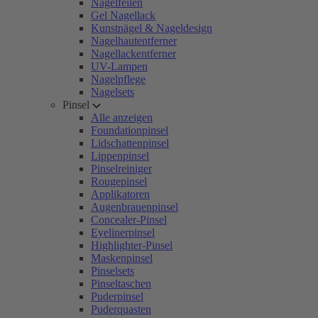
Nagelfeilen
Gel Nagellack
Kunstnägel & Nageldesign
Nagelhautentferner
Nagellackentferner
UV-Lampen
Nagelpflege
Nagelsets
Pinsel
Alle anzeigen
Foundationpinsel
Lidschattenpinsel
Lippenpinsel
Pinselreiniger
Rougepinsel
Applikatoren
Augenbrauenpinsel
Concealer-Pinsel
Eyelinerpinsel
Highlighter-Pinsel
Maskenpinsel
Pinselsets
Pinseltaschen
Puderpinsel
Puderquasten