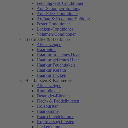
Feuchtigkeits-Conditioner
Anti-Schuppen-Spülung
Anti-Frizz-Conditioner
Aufbau & Reparatur Spülung
Fester Conditioner
Locken-Conditioner
Volumen-Conditioner
Haarmaske & Haarkur
Alle anzeigen
Haarbutter
Haarkur trockenes Haar
Haarkur gefärbtes Haar
Haarkur Feuchtigkeit
Haarkur Keratin
Haarkur Locken
Haarbürsten & Kämme
Alle anzeigen
Rundbürsten
Detangler-Bürsten
Flach- & Paddelbürsten
Holzbürsten
Haarkämme
Haarschneidekämme
Kopfmassagebürsten
Lockenkämme