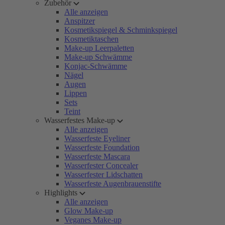
Zubehör
Alle anzeigen
Anspitzer
Kosmetikspiegel & Schminkspiegel
Kosmetiktaschen
Make-up Leerpaletten
Make-up Schwämme
Konjac-Schwämme
Nägel
Augen
Lippen
Sets
Teint
Wasserfestes Make-up
Alle anzeigen
Wasserfeste Eyeliner
Wasserfeste Foundation
Wasserfeste Mascara
Wasserfester Concealer
Wasserfester Lidschatten
Wasserfeste Augenbrauenstifte
Highlights
Alle anzeigen
Glow Make-up
Veganes Make-up