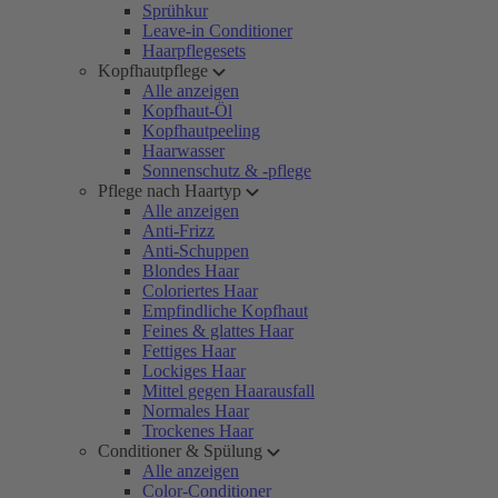
Sprühkur
Leave-in Conditioner
Haarpflegesets
Kopfhautpflege
Alle anzeigen
Kopfhaut-Öl
Kopfhautpeeling
Haarwasser
Sonnenschutz & -pflege
Pflege nach Haartyp
Alle anzeigen
Anti-Frizz
Anti-Schuppen
Blondes Haar
Coloriertes Haar
Empfindliche Kopfhaut
Feines & glattes Haar
Fettiges Haar
Lockiges Haar
Mittel gegen Haarausfall
Normales Haar
Trockenes Haar
Conditioner & Spülung
Alle anzeigen
Color-Conditioner