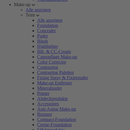
Make-up
Alle anzeigen
Teint
Alle anzeigen
Foundation
Concealer
Puder
Blush
Highlighter
BB- & CC-Cream
Camouflage Make-up
Color Corrector
Contouring
Contouring Paletten
Fixing Spray & Fixierpuder
Make-up Entferner
Mineralpuder
Primer
Abdeckprodukte
Accessoires
Anti-Aging Make-up
Bronzer
Compact-Foundation
Creme-Foundation
Effektprodukte