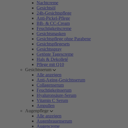
Nachtcreme
Gesichtsöl
24h-Gesichtspflege
Anti-Pickel-Pflege
BB- & CC-Cream
Feuchtigkeitscreme
Gesichtsmasken
Gesichtspflege ohne Parabene
Gesichtspflegesets
Gesichtsspray
Getönte Tagescreme
Hals & Dekolleté
Pflege mit Q10
Gesichtsserum
Alle anzeigen
Anti-Aging-Gesichtsserum
Collagenserum
Feuchtigkeitsserum
Hyaluronsäure-Serum
Vitamin C Serum
Ampullen
Augenpflege
Alle anzeigen
Augenbrauenserum
Augencreme