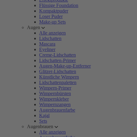
Flüssige Foundation
Kompaktpuder
Loser Puder
Make-up Sets
Augen
Alle anzeigen
Lidschatten
Mascara
Eyeliner
Creme-Lidschatten
Lidschatten-Primer
Augen-Make-up-Entferner
Glitzer-Lidschatten
Künstliche Wimpern
Lidschattenpaletten
Wimpern-Primer
Wimpernbürsten
Wimpernkleber
Wimpernzangen
Augenbrauenfarbe
Kajal
Sets
Augenbrauen
Alle anzeigen