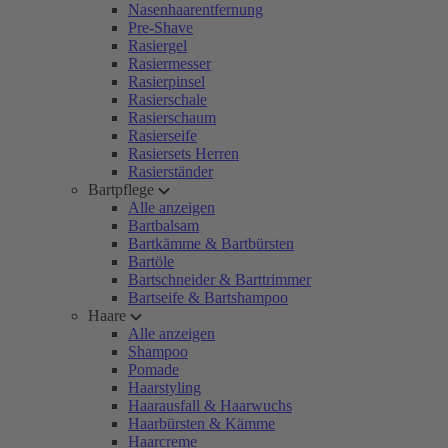
Nasenhaarentfernung
Pre-Shave
Rasiergel
Rasiermesser
Rasierpinsel
Rasierschale
Rasierschaum
Rasierseife
Rasiersets Herren
Rasierständer
Bartpflege
Alle anzeigen
Bartbalsam
Bartkämme & Bartbürsten
Bartöle
Bartschneider & Barttrimmer
Bartseife & Bartshampoo
Haare
Alle anzeigen
Shampoo
Pomade
Haarstyling
Haarausfall & Haarwuchs
Haarbürsten & Kämme
Haarcreme