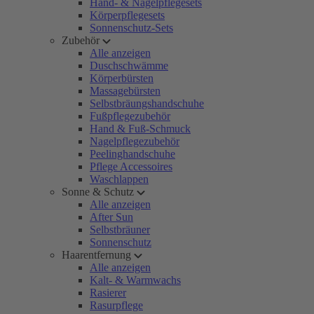
Hand- & Nagelpflegesets
Körperpflegesets
Sonnenschutz-Sets
Zubehör
Alle anzeigen
Duschschwämme
Körperbürsten
Massagebürsten
Selbstbräungshandschuhe
Fußpflegezubehör
Hand & Fuß-Schmuck
Nagelpflegezubehör
Peelinghandschuhe
Pflege Accessoires
Waschlappen
Sonne & Schutz
Alle anzeigen
After Sun
Selbstbräuner
Sonnenschutz
Haarentfernung
Alle anzeigen
Kalt- & Warmwachs
Rasierer
Rasurpflege