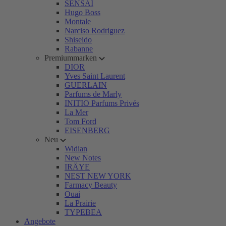
SENSAI
Hugo Boss
Montale
Narciso Rodriguez
Shiseido
Rabanne
Premiummarken
DIOR
Yves Saint Laurent
GUERLAIN
Parfums de Marly
INITIO Parfums Privés
La Mer
Tom Ford
EISENBERG
Neu
Widian
New Notes
IRÄYE
NEST NEW YORK
Farmacy Beauty
Ouai
La Prairie
TYPEBEA
Angebote