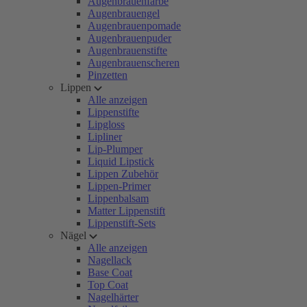
Augenbrauenfarbe
Augenbrauengel
Augenbrauenpomade
Augenbrauenpuder
Augenbrauenstifte
Augenbrauenscheren
Pinzetten
Lippen
Alle anzeigen
Lippenstifte
Lipgloss
Lipliner
Lip-Plumper
Liquid Lipstick
Lippen Zubehör
Lippen-Primer
Lippenbalsam
Matter Lippenstift
Lippenstift-Sets
Nägel
Alle anzeigen
Nagellack
Base Coat
Top Coat
Nagelhärter