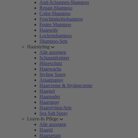
Anti-Schuppen-Shampoo
Repair-Shampoo
Color-Shampoo
Feuchtigkeitsshampoo
Festes Shampoo
Haarseife
Lockenshampoo
Shampoo-Sets
Haarstyling
Alle anzeigen
Schaumfestiger
Hitzeschutz
Haarwachs
Styling Spray
Ansatzspray
Haarcreme & Stylingcreme
Haargel
Haarpuder
Haarspray
Haarstyling-Sets
Sea Salt Spray
Leave-In Pflege
Alle anzeigen
Haaröl
Haarserum