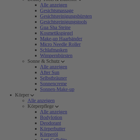
Alle anzeigen
Gesichtsmassage
Gesichtsreinigungsbürsten
Gesichtsreinigungstools
Gua Sha Steine
Kosmetikspiegel
Make-up Haarbänder
Micro Needle Roller
Schlafmasken
Wimpernbürsten
Sonne & Schutz
Alle anzeigen
After Sun
Selbstbräuner
Sonnencreme
Sonnen-Make-up
Körper
Alle anzeigen
Körperpflege
Alle anzeigen
Bodylotion
Deodorant
Körperbutter
Körperöl
Anti-Cellulite