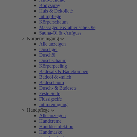
Bodyspray
Hals & Dekolleté
Intimpflege
Körperschaum
Massageöle & ätherische Öle
Sauna-Öl & -Aufguss
Körperreinigung
Alle anzeigen
Duschgel
Duschöl
Duschschaum
Körperpeeling
Badesalz & Badebomben
Badeöl & -milch
Badeschaum
Dusch- & Badesets
Feste Seife
Flüssigseife
Intimreinigung
Handpflege
Alle anzeigen
Handcreme
Handdesinfektion
Handmaske