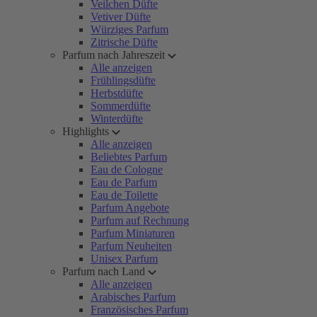
Veilchen Düfte
Vetiver Düfte
Würziges Parfum
Zitrische Düfte
Parfum nach Jahreszeit
Alle anzeigen
Frühlingsdüfte
Herbstdüfte
Sommerdüfte
Winterdüfte
Highlights
Alle anzeigen
Beliebtes Parfum
Eau de Cologne
Eau de Parfum
Eau de Toilette
Parfum Angebote
Parfum auf Rechnung
Parfum Miniaturen
Parfum Neuheiten
Unisex Parfum
Parfum nach Land
Alle anzeigen
Arabisches Parfum
Französisches Parfum