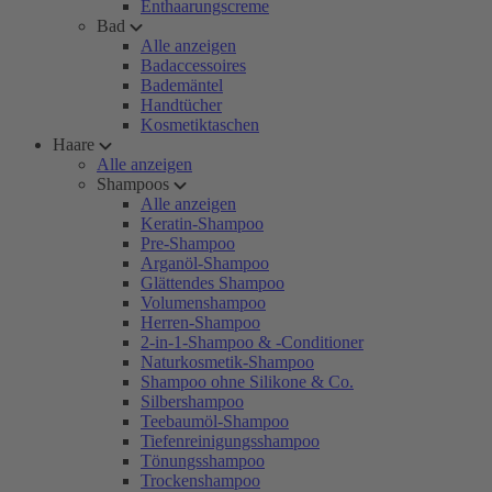
Enthaarungscreme
Bad
Alle anzeigen
Badaccessoires
Bademäntel
Handtücher
Kosmetiktaschen
Haare
Alle anzeigen
Shampoos
Alle anzeigen
Keratin-Shampoo
Pre-Shampoo
Arganöl-Shampoo
Glättendes Shampoo
Volumenshampoo
Herren-Shampoo
2-in-1-Shampoo & -Conditioner
Naturkosmetik-Shampoo
Shampoo ohne Silikone & Co.
Silbershampoo
Teebaumöl-Shampoo
Tiefenreinigungsshampoo
Tönungsshampoo
Trockenshampoo