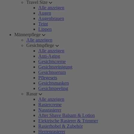
Travel Size
Alle anzeigen
Augen
Augenbrauen
Teint
Lippen
Männerpflege
Alle anzeigen
Gesichtspflege
Alle anzeigen
Anti-Aging
Gesichtscreme
Gesichtsreinigung
Gesichtsserum
Pflegesets
Gesichtsmasken
Gesichtspeeling
Rasur
Alle anzeigen
Rasiercreme
Nassrasierer
After Shave Balsam & Lotion
Elektrische Rasierer & Trimmer
Rasierhobel & Zubehör
Herrenrasierer