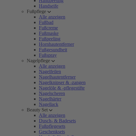
Handpeeling
Handseife
Fußpflege
Alle anzeigen
Fußbad
Fußcreme
Fußmaske
Fußpeeling
Hornhautentferner
Fußgesundheit
Fußspray
Nagelpflege
Alle anzeigen
Nagelfeilen
Nagelhautentferner
Nagelknipser & -zangen
Nagelöle & -pflegestifte
Nagelscheren
Nagelhärter
Nagellack
Beauty Set
Alle anzeigen
Dusch- & Badesets
Fußpflegesets
Geschenksets