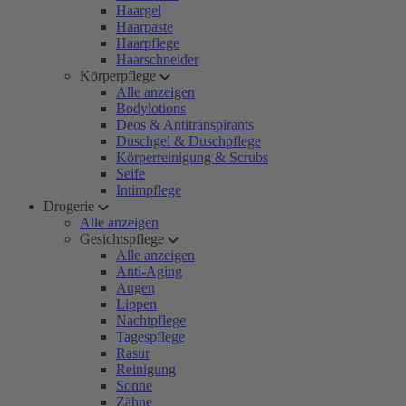
Haargel
Haarpaste
Haarpflege
Haarschneider
Körperpflege
Alle anzeigen
Bodylotions
Deos & Antitranspirants
Duschgel & Duschpflege
Körperreinigung & Scrubs
Seife
Intimpflege
Drogerie
Alle anzeigen
Gesichtspflege
Alle anzeigen
Anti-Aging
Augen
Lippen
Nachtpflege
Tagespflege
Rasur
Reinigung
Sonne
Zähne