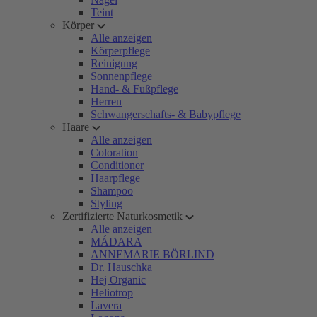
Teint
Körper
Alle anzeigen
Körperpflege
Reinigung
Sonnenpflege
Hand- & Fußpflege
Herren
Schwangerschafts- & Babypflege
Haare
Alle anzeigen
Coloration
Conditioner
Haarpflege
Shampoo
Styling
Zertifizierte Naturkosmetik
Alle anzeigen
MÁDARA
ANNEMARIE BÖRLIND
Dr. Hauschka
Hej Organic
Heliotrop
Lavera