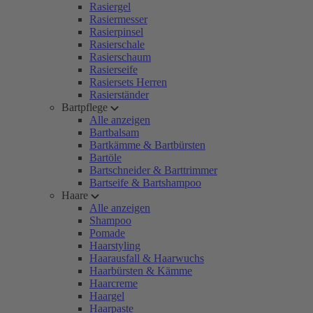
Rasiergel
Rasiermesser
Rasierpinsel
Rasierschale
Rasierschaum
Rasierseife
Rasiersets Herren
Rasierständer
Bartpflege
Alle anzeigen
Bartbalsam
Bartkämme & Bartbürsten
Bartöle
Bartschneider & Barttrimmer
Bartseife & Bartshampoo
Haare
Alle anzeigen
Shampoo
Pomade
Haarstyling
Haarausfall & Haarwuchs
Haarbürsten & Kämme
Haarcreme
Haargel
Haarpaste