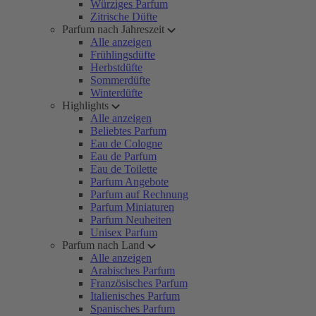
Würziges Parfum
Zitrische Düfte
Parfum nach Jahreszeit
Alle anzeigen
Frühlingsdüfte
Herbstdüfte
Sommerdüfte
Winterdüfte
Highlights
Alle anzeigen
Beliebtes Parfum
Eau de Cologne
Eau de Parfum
Eau de Toilette
Parfum Angebote
Parfum auf Rechnung
Parfum Miniaturen
Parfum Neuheiten
Unisex Parfum
Parfum nach Land
Alle anzeigen
Arabisches Parfum
Französisches Parfum
Italienisches Parfum
Spanisches Parfum