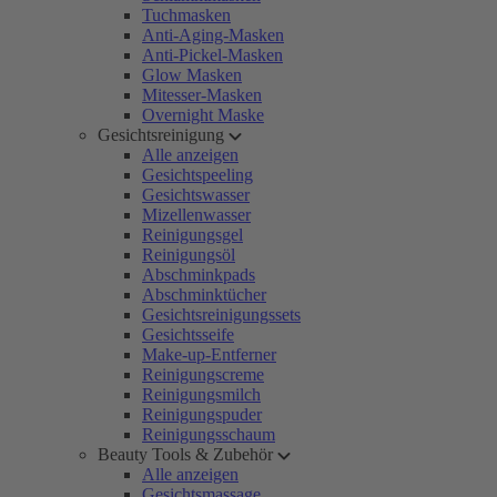
Tuchmasken
Anti-Aging-Masken
Anti-Pickel-Masken
Glow Masken
Mitesser-Masken
Overnight Maske
Gesichtsreinigung
Alle anzeigen
Gesichtspeeling
Gesichtswasser
Mizellenwasser
Reinigungsgel
Reinigungsöl
Abschminkpads
Abschminktücher
Gesichtsreinigungssets
Gesichtsseife
Make-up-Entferner
Reinigungscreme
Reinigungsmilch
Reinigungspuder
Reinigungsschaum
Beauty Tools & Zubehör
Alle anzeigen
Gesichtsmassage