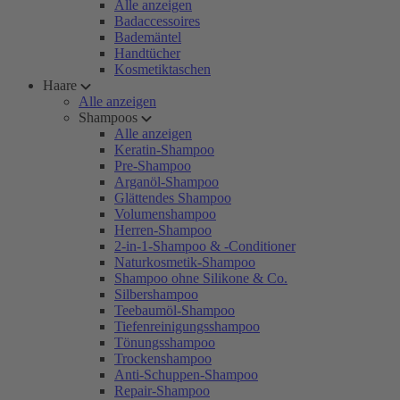
Alle anzeigen
Badaccessoires
Bademäntel
Handtücher
Kosmetiktaschen
Haare
Alle anzeigen
Shampoos
Alle anzeigen
Keratin-Shampoo
Pre-Shampoo
Arganöl-Shampoo
Glättendes Shampoo
Volumenshampoo
Herren-Shampoo
2-in-1-Shampoo & -Conditioner
Naturkosmetik-Shampoo
Shampoo ohne Silikone & Co.
Silbershampoo
Teebaumöl-Shampoo
Tiefenreinigungsshampoo
Tönungsshampoo
Trockenshampoo
Anti-Schuppen-Shampoo
Repair-Shampoo