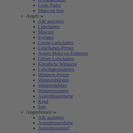
Loser Puder
Make-up Sets
Augen
Alle anzeigen
Lidschatten
Mascara
Eyeliner
Creme-Lidschatten
Lidschatten-Primer
Augen-Make-up-Entferner
Glitzer-Lidschatten
Künstliche Wimpern
Lidschattenpaletten
Wimpern-Primer
Wimpernbürsten
Wimpernkleber
Wimpernzangen
Augenbrauenfarbe
Kajal
Sets
Augenbrauen
Alle anzeigen
Augenbrauenfarbe
Augenbrauengel