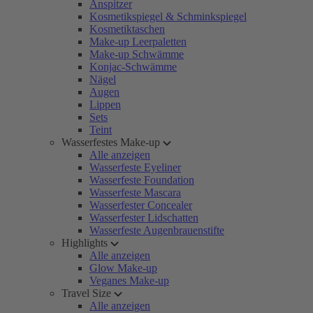
Anspitzer
Kosmetikspiegel & Schminkspiegel
Kosmetiktaschen
Make-up Leerpaletten
Make-up Schwämme
Konjac-Schwämme
Nägel
Augen
Lippen
Sets
Teint
Wasserfestes Make-up
Alle anzeigen
Wasserfeste Eyeliner
Wasserfeste Foundation
Wasserfeste Mascara
Wasserfester Concealer
Wasserfester Lidschatten
Wasserfeste Augenbrauenstifte
Highlights
Alle anzeigen
Glow Make-up
Veganes Make-up
Travel Size
Alle anzeigen