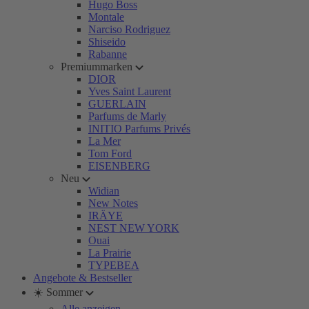
Hugo Boss
Montale
Narciso Rodriguez
Shiseido
Rabanne
Premiummarken
DIOR
Yves Saint Laurent
GUERLAIN
Parfums de Marly
INITIO Parfums Privés
La Mer
Tom Ford
EISENBERG
Neu
Widian
New Notes
IRÄYE
NEST NEW YORK
Ouai
La Prairie
TYPEBEA
Angebote & Bestseller
☀️ Sommer
Alle anzeigen