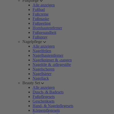
Fußpflege
Alle anzeigen
Fußbad
Fußcreme
Fußmaske
Fußpeeling
Hornhautentferner
Fußgesundheit
Fußspray
Nagelpflege
Alle anzeigen
Nagelfeilen
Nagelhautentferner
Nagelknipser & -zangen
Nagelöle & -pflegestifte
Nagelscheren
Nagelhärter
Nagellack
Beauty Set
Alle anzeigen
Dusch- & Badesets
Fußpflegesets
Geschenksets
Hand- & Nagelpflegesets
Körperpflegesets