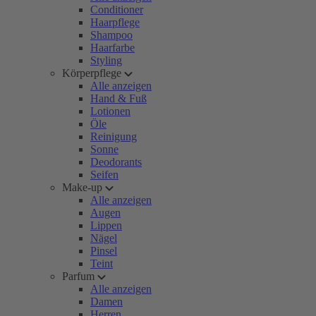
Conditioner
Haarpflege
Shampoo
Haarfarbe
Styling
Körperpflege
Alle anzeigen
Hand & Fuß
Lotionen
Öle
Reinigung
Sonne
Deodorants
Seifen
Make-up
Alle anzeigen
Augen
Lippen
Nägel
Pinsel
Teint
Parfum
Alle anzeigen
Damen
Herren