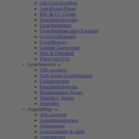
24h-Gesichtspflege
Anti-Pickel-Pflege
BB- & CC-Cream
Feuchtigkeitscreme
Gesichtsmasken
Gesichtspflege ohne Parabene
Gesichtspflegesets
Gesichtsspray
Getönte Tagescreme
Hals & Dekolleté
Pflege mit Q10
Gesichtsserum
Alle anzeigen
Anti-Aging-Gesichtsserum
Collagenserum
Feuchtigkeitsserum
Hyaluronsäure-Serum
Vitamin C Serum
Ampullen
Augenpflege
Alle anzeigen
Augenbrauenserum
Augencreme
Augenmasken & -pads
Augenserum