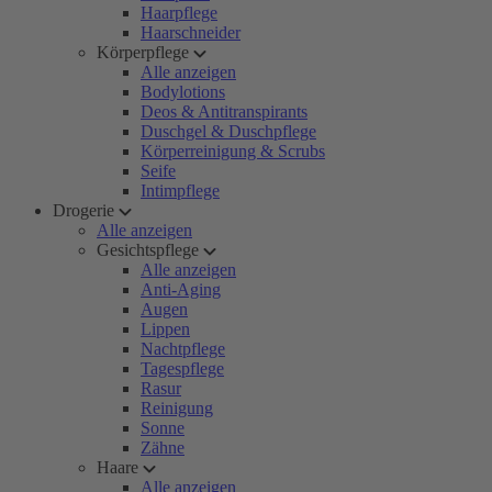
Haarpflege
Haarschneider
Körperpflege
Alle anzeigen
Bodylotions
Deos & Antitranspirants
Duschgel & Duschpflege
Körperreinigung & Scrubs
Seife
Intimpflege
Drogerie
Alle anzeigen
Gesichtspflege
Alle anzeigen
Anti-Aging
Augen
Lippen
Nachtpflege
Tagespflege
Rasur
Reinigung
Sonne
Zähne
Haare
Alle anzeigen