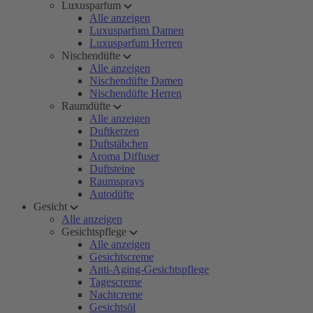
Luxusparfum
Alle anzeigen
Luxusparfum Damen
Luxusparfum Herren
Nischendüfte
Alle anzeigen
Nischendüfte Damen
Nischendüfte Herren
Raumdüfte
Alle anzeigen
Duftkerzen
Duftstäbchen
Aroma Diffuser
Duftsteine
Raumsprays
Autodüfte
Gesicht
Alle anzeigen
Gesichtspflege
Alle anzeigen
Gesichtscreme
Anti-Aging-Gesichtspflege
Tagescreme
Nachtcreme
Gesichtsöl