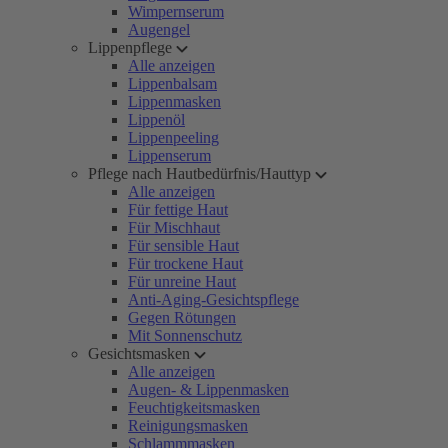
Wimpernserum
Augengel
Lippenpflege
Alle anzeigen
Lippenbalsam
Lippenmasken
Lippenöl
Lippenpeeling
Lippenserum
Pflege nach Hautbedürfnis/Hauttyp
Alle anzeigen
Für fettige Haut
Für Mischhaut
Für sensible Haut
Für trockene Haut
Für unreine Haut
Anti-Aging-Gesichtspflege
Gegen Rötungen
Mit Sonnenschutz
Gesichtsmasken
Alle anzeigen
Augen- & Lippenmasken
Feuchtigkeitsmasken
Reinigungsmasken
Schlammmasken