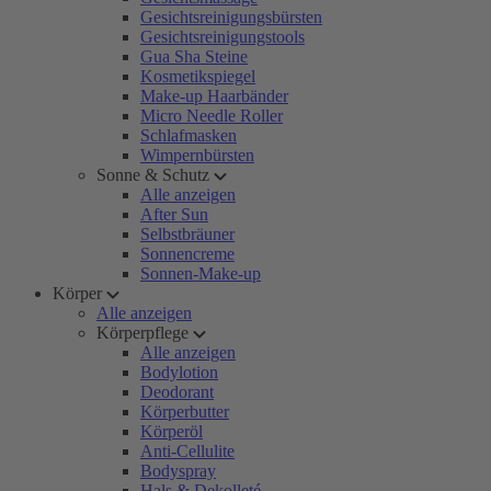
Gesichtsreinigungsbürsten
Gesichtsreinigungstools
Gua Sha Steine
Kosmetikspiegel
Make-up Haarbänder
Micro Needle Roller
Schlafmasken
Wimpernbürsten
Sonne & Schutz
Alle anzeigen
After Sun
Selbstbräuner
Sonnencreme
Sonnen-Make-up
Körper
Alle anzeigen
Körperpflege
Alle anzeigen
Bodylotion
Deodorant
Körperbutter
Körperöl
Anti-Cellulite
Bodyspray
Hals & Dekolleté