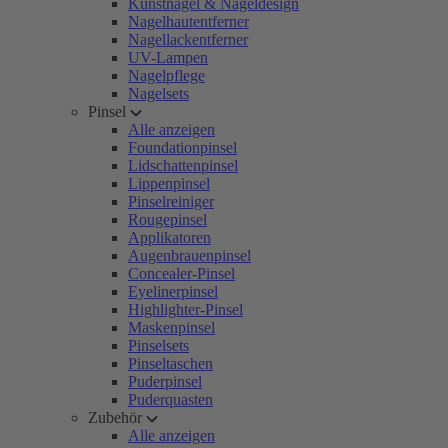
Kunstnägel & Nageldesign
Nagelhautentferner
Nagellackentferner
UV-Lampen
Nagelpflege
Nagelsets
Pinsel
Alle anzeigen
Foundationpinsel
Lidschattenpinsel
Lippenpinsel
Pinselreiniger
Rougepinsel
Applikatoren
Augenbrauenpinsel
Concealer-Pinsel
Eyelinerpinsel
Highlighter-Pinsel
Maskenpinsel
Pinselsets
Pinseltaschen
Puderpinsel
Puderquasten
Zubehör
Alle anzeigen