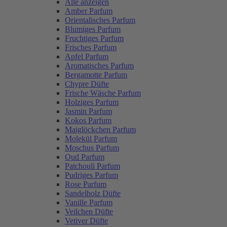
Alle anzeigen
Amber Parfum
Orientalisches Parfum
Blumiges Parfum
Fruchtiges Parfum
Frisches Parfum
Apfel Parfum
Aromatisches Parfum
Bergamotte Parfum
Chypre Düfte
Frische Wäsche Parfum
Holziges Parfum
Jasmin Parfum
Kokos Parfum
Maiglöckchen Parfum
Molekül Parfum
Moschus Parfum
Oud Parfum
Patchouli Parfum
Pudriges Parfum
Rose Parfum
Sandelholz Düfte
Vanille Parfum
Veilchen Düfte
Vetiver Düfte