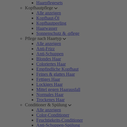
Haarpflegesets
Kopfhautpflege
Alle anzeigen
Kopfhaut-Öl
Kopfhautpeeling
Haarwasser
Sonnenschutz & -pflege
Pflege nach Haartyp
Alle anzeigen
Anti-Frizz
Anti-Schuppen
Blondes Haar
Coloriertes Haar
Empfindliche Kopfhaut
Feines & glattes Haar
Fettiges Haar
Lockiges Haar
Mittel gegen Haarausfall
Normales Haar
Trockenes Haar
Conditioner & Spülung
Alle anzeigen
Color-Conditioner
Feuchtigkeits-Conditioner
Anti-Schuppen-Spülung