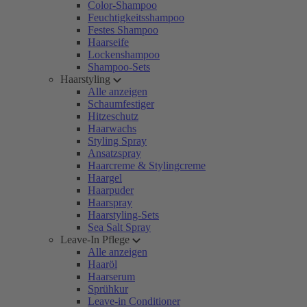
Color-Shampoo
Feuchtigkeitsshampoo
Festes Shampoo
Haarseife
Lockenshampoo
Shampoo-Sets
Haarstyling
Alle anzeigen
Schaumfestiger
Hitzeschutz
Haarwachs
Styling Spray
Ansatzspray
Haarcreme & Stylingcreme
Haargel
Haarpuder
Haarspray
Haarstyling-Sets
Sea Salt Spray
Leave-In Pflege
Alle anzeigen
Haaröl
Haarserum
Sprühkur
Leave-in Conditioner