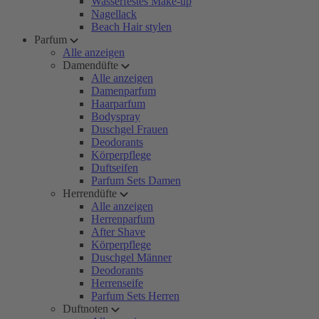
Wasserfestes Make-up
Nagellack
Beach Hair stylen
Parfum
Alle anzeigen
Damendüfte
Alle anzeigen
Damenparfum
Haarparfum
Bodyspray
Duschgel Frauen
Deodorants
Körperpflege
Duftseifen
Parfum Sets Damen
Herrendüfte
Alle anzeigen
Herrenparfum
After Shave
Körperpflege
Duschgel Männer
Deodorants
Herrenseife
Parfum Sets Herren
Duftnoten