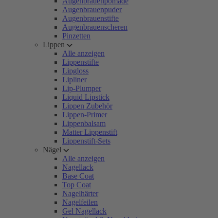
Augenbrauenpomade
Augenbrauenpuder
Augenbrauenstifte
Augenbrauenscheren
Pinzetten
Lippen
Alle anzeigen
Lippenstifte
Lipgloss
Lipliner
Lip-Plumper
Liquid Lipstick
Lippen Zubehör
Lippen-Primer
Lippenbalsam
Matter Lippenstift
Lippenstift-Sets
Nägel
Alle anzeigen
Nagellack
Base Coat
Top Coat
Nagelhärter
Nagelfeilen
Gel Nagellack