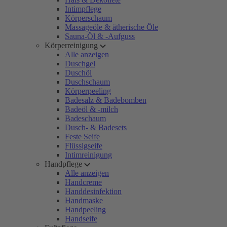
Intimpflege
Körperschaum
Massageöle & ätherische Öle
Sauna-Öl & -Aufguss
Körperreinigung
Alle anzeigen
Duschgel
Duschöl
Duschschaum
Körperpeeling
Badesalz & Badebomben
Badeöl & -milch
Badeschaum
Dusch- & Badesets
Feste Seife
Flüssigseife
Intimreinigung
Handpflege
Alle anzeigen
Handcreme
Handdesinfektion
Handmaske
Handpeeling
Handseife