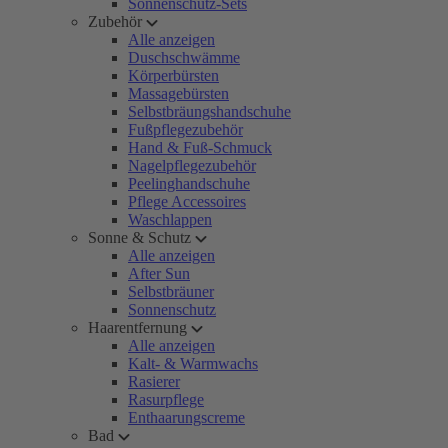
Sonnenschutz-Sets
Zubehör
Alle anzeigen
Duschschwämme
Körperbürsten
Massagebürsten
Selbstbräungshandschuhe
Fußpflegezubehör
Hand & Fuß-Schmuck
Nagelpflegezubehör
Peelinghandschuhe
Pflege Accessoires
Waschlappen
Sonne & Schutz
Alle anzeigen
After Sun
Selbstbräuner
Sonnenschutz
Haarentfernung
Alle anzeigen
Kalt- & Warmwachs
Rasierer
Rasurpflege
Enthaarungscreme
Bad