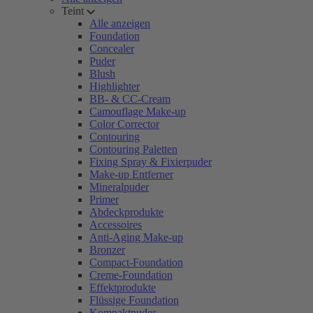
Teint
Alle anzeigen
Foundation
Concealer
Puder
Blush
Highlighter
BB- & CC-Cream
Camouflage Make-up
Color Corrector
Contouring
Contouring Paletten
Fixing Spray & Fixierpuder
Make-up Entferner
Mineralpuder
Primer
Abdeckprodukte
Accessoires
Anti-Aging Make-up
Bronzer
Compact-Foundation
Creme-Foundation
Effektprodukte
Flüssige Foundation
Kompaktpuder