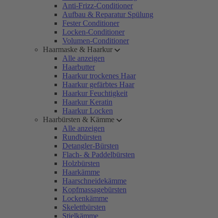
Anti-Frizz-Conditioner
Aufbau & Reparatur Spülung
Fester Conditioner
Locken-Conditioner
Volumen-Conditioner
Haarmaske & Haarkur
Alle anzeigen
Haarbutter
Haarkur trockenes Haar
Haarkur gefärbtes Haar
Haarkur Feuchtigkeit
Haarkur Keratin
Haarkur Locken
Haarbürsten & Kämme
Alle anzeigen
Rundbürsten
Detangler-Bürsten
Flach- & Paddelbürsten
Holzbürsten
Haarkämme
Haarschneidekämme
Kopfmassagebürsten
Lockenkämme
Skelettbürsten
Stielkämme