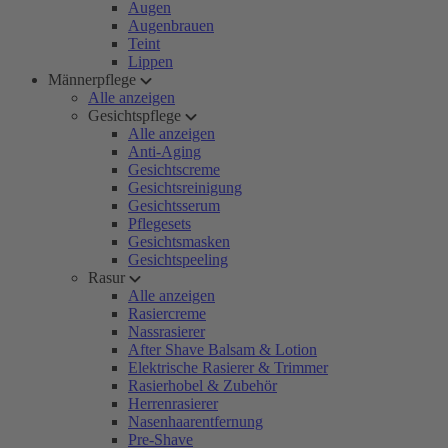
Augen
Augenbrauen
Teint
Lippen
Männerpflege
Alle anzeigen
Gesichtspflege
Alle anzeigen
Anti-Aging
Gesichtscreme
Gesichtsreinigung
Gesichtsserum
Pflegesets
Gesichtsmasken
Gesichtspeeling
Rasur
Alle anzeigen
Rasiercreme
Nassrasierer
After Shave Balsam & Lotion
Elektrische Rasierer & Trimmer
Rasierhobel & Zubehör
Herrenrasierer
Nasenhaarentfernung
Pre-Shave