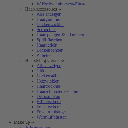
Wildschweinborsten-Bürsten
Haar-Accessoires
Alle anzeigen
Haargummis
Lockenwickler
Scrunchies
Haarspangen & -klammern
Sprühflaschen
Haarnadeln
Lockenbänder
Zubehör
Haarstyling-Geräte
Alle anzeigen
Glätteisen
Lockenstäbe
Heizwickler
Haartrockner
Haarschneidemaschine
Diffusor-Fön
Effilierschere
Friseurschere
Friseurumhänge
Warmluftbürsten
Make-up
Alle anzeigen