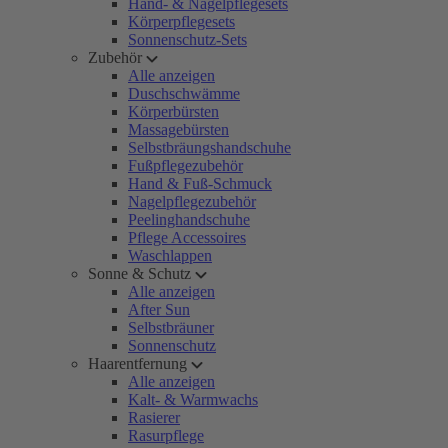
Hand- & Nagelpflegesets
Körperpflegesets
Sonnenschutz-Sets
Zubehör
Alle anzeigen
Duschschwämme
Körperbürsten
Massagebürsten
Selbstbräungshandschuhe
Fußpflegezubehör
Hand & Fuß-Schmuck
Nagelpflegezubehör
Peelinghandschuhe
Pflege Accessoires
Waschlappen
Sonne & Schutz
Alle anzeigen
After Sun
Selbstbräuner
Sonnenschutz
Haarentfernung
Alle anzeigen
Kalt- & Warmwachs
Rasierer
Rasurpflege