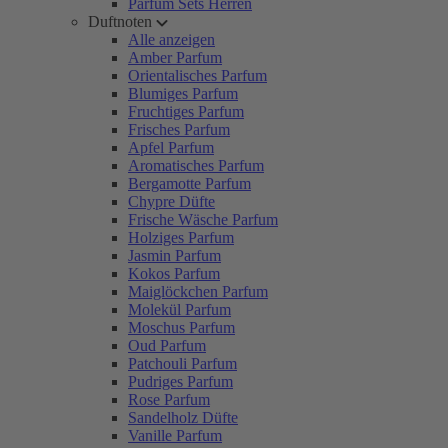
Parfum Sets Herren
Duftnoten
Alle anzeigen
Amber Parfum
Orientalisches Parfum
Blumiges Parfum
Fruchtiges Parfum
Frisches Parfum
Apfel Parfum
Aromatisches Parfum
Bergamotte Parfum
Chypre Düfte
Frische Wäsche Parfum
Holziges Parfum
Jasmin Parfum
Kokos Parfum
Maiglöckchen Parfum
Molekül Parfum
Moschus Parfum
Oud Parfum
Patchouli Parfum
Pudriges Parfum
Rose Parfum
Sandelholz Düfte
Vanille Parfum