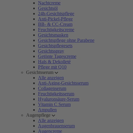
Nachtcreme
Gesichtsöl
24h-Gesichtspflege
Anti-Pickel-Pflege
BB- & CC-Cream
Feuchtigkeitscreme
Gesichtsmasken
Gesichtspflege ohne Parabene
Gesichtspflegesets
Gesichtsspray
Getönte Tagescreme
Hals & Dekolleté
Pflege mit Q10
Gesichtsserum
Alle anzeigen
Anti-Aging-Gesichtsserum
Collagenserum
Feuchtigkeitsserum
Hyaluronsäure-Serum
Vitamin C Serum
Ampullen
Augenpflege
Alle anzeigen
Augenbrauenserum
Augencreme