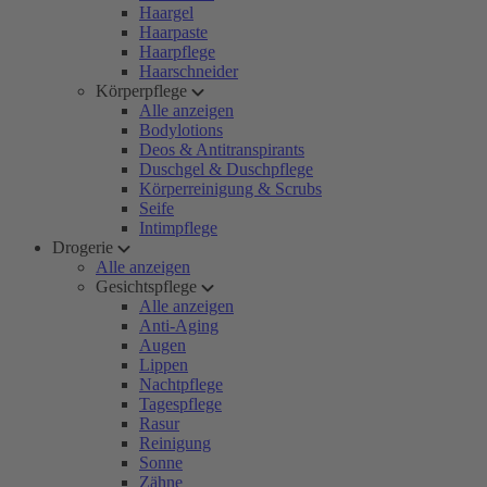
Haargel
Haarpaste
Haarpflege
Haarschneider
Körperpflege
Alle anzeigen
Bodylotions
Deos & Antitranspirants
Duschgel & Duschpflege
Körperreinigung & Scrubs
Seife
Intimpflege
Drogerie
Alle anzeigen
Gesichtspflege
Alle anzeigen
Anti-Aging
Augen
Lippen
Nachtpflege
Tagespflege
Rasur
Reinigung
Sonne
Zähne