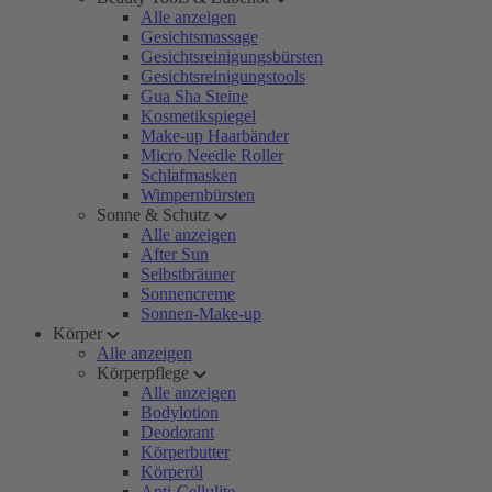
Alle anzeigen
Gesichtsmassage
Gesichtsreinigungsbürsten
Gesichtsreinigungstools
Gua Sha Steine
Kosmetikspiegel
Make-up Haarbänder
Micro Needle Roller
Schlafmasken
Wimpernbürsten
Sonne & Schutz
Alle anzeigen
After Sun
Selbstbräuner
Sonnencreme
Sonnen-Make-up
Körper
Alle anzeigen
Körperpflege
Alle anzeigen
Bodylotion
Deodorant
Körperbutter
Körperöl
Anti-Cellulite