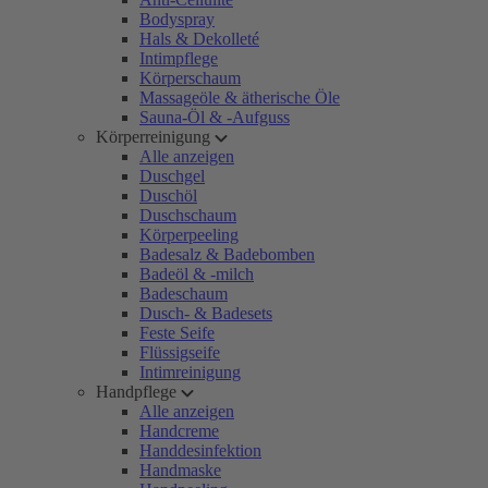
Bodyspray
Hals & Dekolleté
Intimpflege
Körperschaum
Massageöle & ätherische Öle
Sauna-Öl & -Aufguss
Körperreinigung
Alle anzeigen
Duschgel
Duschöl
Duschschaum
Körperpeeling
Badesalz & Badebomben
Badeöl & -milch
Badeschaum
Dusch- & Badesets
Feste Seife
Flüssigseife
Intimreinigung
Handpflege
Alle anzeigen
Handcreme
Handdesinfektion
Handmaske