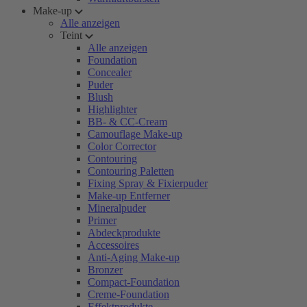
Make-up
Alle anzeigen
Teint
Alle anzeigen
Foundation
Concealer
Puder
Blush
Highlighter
BB- & CC-Cream
Camouflage Make-up
Color Corrector
Contouring
Contouring Paletten
Fixing Spray & Fixierpuder
Make-up Entferner
Mineralpuder
Primer
Abdeckprodukte
Accessoires
Anti-Aging Make-up
Bronzer
Compact-Foundation
Creme-Foundation
Effektprodukte