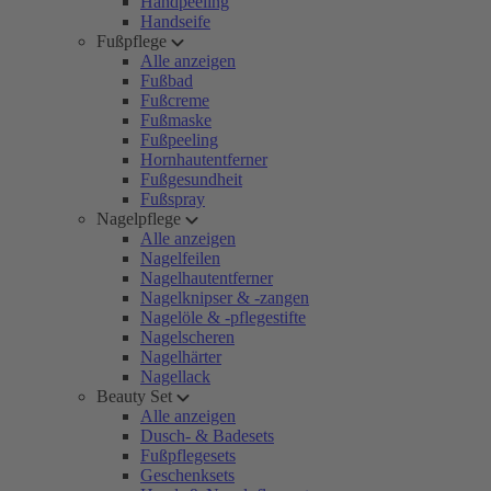
Handpeeling
Handseife
Fußpflege
Alle anzeigen
Fußbad
Fußcreme
Fußmaske
Fußpeeling
Hornhautentferner
Fußgesundheit
Fußspray
Nagelpflege
Alle anzeigen
Nagelfeilen
Nagelhautentferner
Nagelknipser & -zangen
Nagelöle & -pflegestifte
Nagelscheren
Nagelhärter
Nagellack
Beauty Set
Alle anzeigen
Dusch- & Badesets
Fußpflegesets
Geschenksets