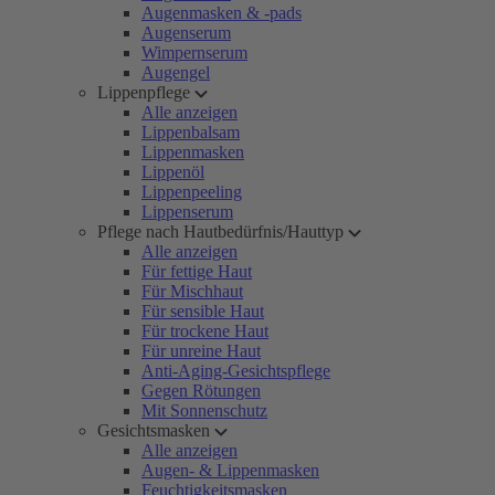
Augenmasken & -pads
Augenserum
Wimpernserum
Augengel
Lippenpflege
Alle anzeigen
Lippenbalsam
Lippenmasken
Lippenöl
Lippenpeeling
Lippenserum
Pflege nach Hautbedürfnis/Hauttyp
Alle anzeigen
Für fettige Haut
Für Mischhaut
Für sensible Haut
Für trockene Haut
Für unreine Haut
Anti-Aging-Gesichtspflege
Gegen Rötungen
Mit Sonnenschutz
Gesichtsmasken
Alle anzeigen
Augen- & Lippenmasken
Feuchtigkeitsmasken