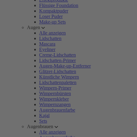
Flüssige Foundation
Kompaktpuder
Loser Puder
Make-up Sets
Augen
Alle anzeigen
Lidschatten
Mascara
Eyeliner
Creme-Lidschatten
Lidschatten-Primer
Augen-Make-up-Entferner
Glitzer-Lidschatten
Künstliche Wimpern
Lidschattenpaletten
Wimpern-Primer
Wimpernbürsten
Wimpernkleber
Wimpernzangen
Augenbrauenfarbe
Kajal
Sets
Augenbrauen
Alle anzeigen