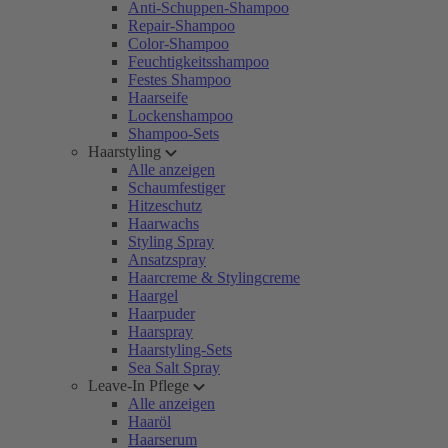
Anti-Schuppen-Shampoo
Repair-Shampoo
Color-Shampoo
Feuchtigkeitsshampoo
Festes Shampoo
Haarseife
Lockenshampoo
Shampoo-Sets
Haarstyling
Alle anzeigen
Schaumfestiger
Hitzeschutz
Haarwachs
Styling Spray
Ansatzspray
Haarcreme & Stylingcreme
Haargel
Haarpuder
Haarspray
Haarstyling-Sets
Sea Salt Spray
Leave-In Pflege
Alle anzeigen
Haaröl
Haarserum