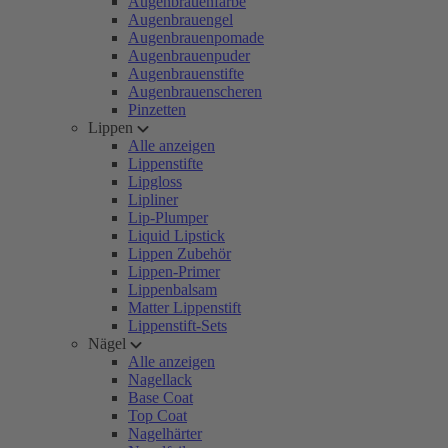
Augenbrauenfarbe
Augenbrauengel
Augenbrauenpomade
Augenbrauenpuder
Augenbrauenstifte
Augenbrauenscheren
Pinzetten
Lippen
Alle anzeigen
Lippenstifte
Lipgloss
Lipliner
Lip-Plumper
Liquid Lipstick
Lippen Zubehör
Lippen-Primer
Lippenbalsam
Matter Lippenstift
Lippenstift-Sets
Nägel
Alle anzeigen
Nagellack
Base Coat
Top Coat
Nagelhärter