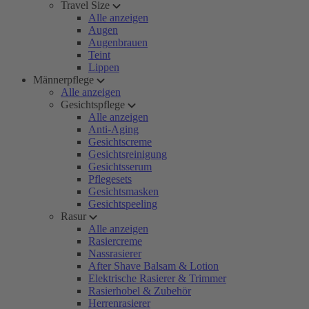
Travel Size
Alle anzeigen
Augen
Augenbrauen
Teint
Lippen
Männerpflege
Alle anzeigen
Gesichtspflege
Alle anzeigen
Anti-Aging
Gesichtscreme
Gesichtsreinigung
Gesichtsserum
Pflegesets
Gesichtsmasken
Gesichtspeeling
Rasur
Alle anzeigen
Rasiercreme
Nassrasierer
After Shave Balsam & Lotion
Elektrische Rasierer & Trimmer
Rasierhobel & Zubehör
Herrenrasierer