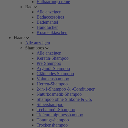
Enthaarungscreme
Bad
Alle anzeigen
Badaccessoires
Bademäntel
Handtücher
Kosmetiktaschen
Haare
Alle anzeigen
Shampoos
Alle anzeigen
Keratin-Shampoo
Pre-Shampoo
Arganöl-Shampoo
Glättendes Shampoo
Volumenshampoo
Herren-Shampoo
2-in-1-Shampoo & -Conditioner
Naturkosmetik-Shampoo
Shampoo ohne Silikone & Co.
Silbershampoo
Teebaumöl-Shampoo
Tiefenreinigungsshampoo
Tönungsshampoo
Trockenshampoo