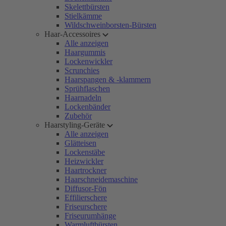
Skelettbürsten
Stielkämme
Wildschweinborsten-Bürsten
Haar-Accessoires
Alle anzeigen
Haargummis
Lockenwickler
Scrunchies
Haarspangen & -klammern
Sprühflaschen
Haarnadeln
Lockenbänder
Zubehör
Haarstyling-Geräte
Alle anzeigen
Glätteisen
Lockenstäbe
Heizwickler
Haartrockner
Haarschneidemaschine
Diffusor-Fön
Effilierschere
Friseurschere
Friseurumhänge
Warmluftbürsten