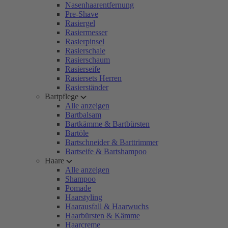
Nasenhaarentfernung
Pre-Shave
Rasiergel
Rasiermesser
Rasierpinsel
Rasierschale
Rasierschaum
Rasierseife
Rasiersets Herren
Rasierständer
Bartpflege
Alle anzeigen
Bartbalsam
Bartkämme & Bartbürsten
Bartöle
Bartschneider & Barttrimmer
Bartseife & Bartshampoo
Haare
Alle anzeigen
Shampoo
Pomade
Haarstyling
Haarausfall & Haarwuchs
Haarbürsten & Kämme
Haarcreme