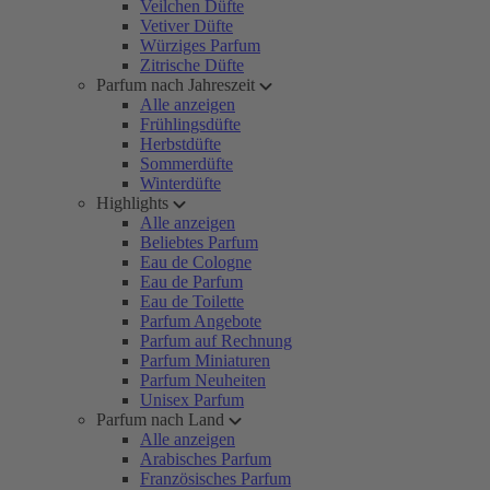
Veilchen Düfte
Vetiver Düfte
Würziges Parfum
Zitrische Düfte
Parfum nach Jahreszeit
Alle anzeigen
Frühlingsdüfte
Herbstdüfte
Sommerdüfte
Winterdüfte
Highlights
Alle anzeigen
Beliebtes Parfum
Eau de Cologne
Eau de Parfum
Eau de Toilette
Parfum Angebote
Parfum auf Rechnung
Parfum Miniaturen
Parfum Neuheiten
Unisex Parfum
Parfum nach Land
Alle anzeigen
Arabisches Parfum
Französisches Parfum