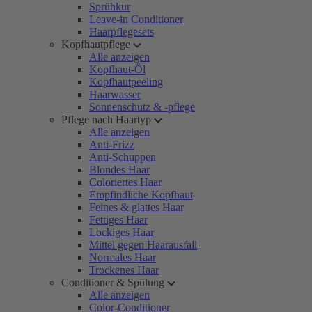
Sprühkur
Leave-in Conditioner
Haarpflegesets
Kopfhautpflege
Alle anzeigen
Kopfhaut-Öl
Kopfhautpeeling
Haarwasser
Sonnenschutz & -pflege
Pflege nach Haartyp
Alle anzeigen
Anti-Frizz
Anti-Schuppen
Blondes Haar
Coloriertes Haar
Empfindliche Kopfhaut
Feines & glattes Haar
Fettiges Haar
Lockiges Haar
Mittel gegen Haarausfall
Normales Haar
Trockenes Haar
Conditioner & Spülung
Alle anzeigen
Color-Conditioner