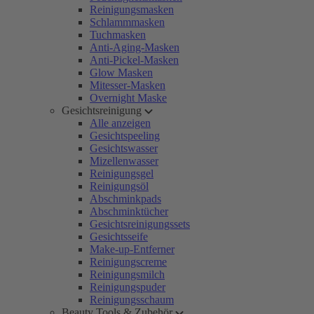
Reinigungsmasken
Schlammmasken
Tuchmasken
Anti-Aging-Masken
Anti-Pickel-Masken
Glow Masken
Mitesser-Masken
Overnight Maske
Gesichtsreinigung
Alle anzeigen
Gesichtspeeling
Gesichtswasser
Mizellenwasser
Reinigungsgel
Reinigungsöl
Abschminkpads
Abschminktücher
Gesichtsreinigungssets
Gesichtsseife
Make-up-Entferner
Reinigungscreme
Reinigungsmilch
Reinigungspuder
Reinigungsschaum
Beauty Tools & Zubehör