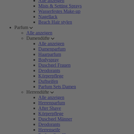
Alle anzeigen
Mists & Setting Sprays
Wasserfestes Make-up
Nagellack
Beach Hair stylen
Parfum
Alle anzeigen
Damendüfte
Alle anzeigen
Damenparfum
Haarparfum
Bodyspray
Duschgel Frauen
Deodorants
Körperpflege
Duftseifen
Parfum Sets Damen
Herrendüfte
Alle anzeigen
Herrenparfum
After Shave
Körperpflege
Duschgel Männer
Deodorants
Herrenseife