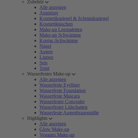
Zubehör
Alle anzeigen
Anspitzer
Kosmetikspiegel & Schminkspiegel
Kosmetiktaschen
Make-up Leerpaletten
Make-up Schwämme
Konjac-Schwämme
Nägel
Augen
Lippen
Sets
Teint
Wasserfestes Make-up
Alle anzeigen
Wasserfeste Eyeliner
Wasserfeste Foundation
Wasserfeste Mascara
Wasserfester Concealer
Wasserfester Lidschatten
Wasserfeste Augenbrauenstifte
Highlights
Alle anzeigen
Glow Make-up
Veganes Make-up