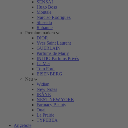
SENSAI
Hugo Boss
Montale
Narciso Rodriguez
Shiseido
Rabanne
Premiummarken
DIOR
Yves Saint Laurent
GUERLAIN
Parfums de Marly
INITIO Parfums Privés
La Mer
Tom Ford
EISENBERG
Neu
Widian
New Notes
IRÄYE
NEST NEW YORK
Farmacy Beauty
Ouai
La Prairie
TYPEBEA
Angebote