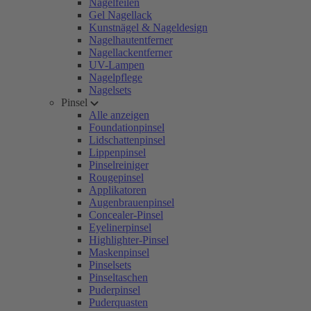
Nagelfeilen
Gel Nagellack
Kunstnägel & Nageldesign
Nagelhautentferner
Nagellackentferner
UV-Lampen
Nagelpflege
Nagelsets
Pinsel
Alle anzeigen
Foundationpinsel
Lidschattenpinsel
Lippenpinsel
Pinselreiniger
Rougepinsel
Applikatoren
Augenbrauenpinsel
Concealer-Pinsel
Eyelinerpinsel
Highlighter-Pinsel
Maskenpinsel
Pinselsets
Pinseltaschen
Puderpinsel
Puderquasten