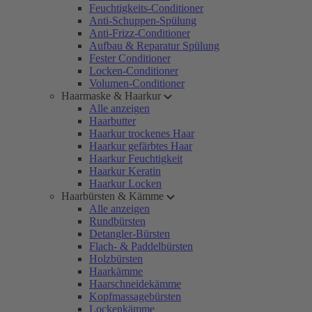
Feuchtigkeits-Conditioner
Anti-Schuppen-Spülung
Anti-Frizz-Conditioner
Aufbau & Reparatur Spülung
Fester Conditioner
Locken-Conditioner
Volumen-Conditioner
Haarmaske & Haarkur
Alle anzeigen
Haarbutter
Haarkur trockenes Haar
Haarkur gefärbtes Haar
Haarkur Feuchtigkeit
Haarkur Keratin
Haarkur Locken
Haarbürsten & Kämme
Alle anzeigen
Rundbürsten
Detangler-Bürsten
Flach- & Paddelbürsten
Holzbürsten
Haarkämme
Haarschneidekämme
Kopfmassagebürsten
Lockenkämme