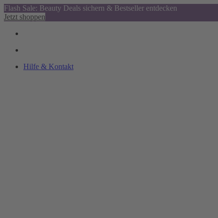
Flash Sale: Beauty Deals sichern & Bestseller entdecken
Jetzt shoppen
Hilfe & Kontakt