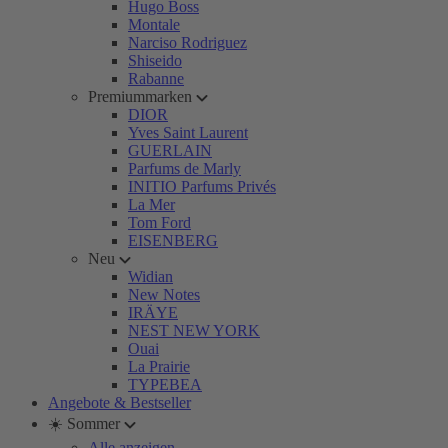
Hugo Boss
Montale
Narciso Rodriguez
Shiseido
Rabanne
Premiummarken
DIOR
Yves Saint Laurent
GUERLAIN
Parfums de Marly
INITIO Parfums Privés
La Mer
Tom Ford
EISENBERG
Neu
Widian
New Notes
IRÄYE
NEST NEW YORK
Ouai
La Prairie
TYPEBEA
Angebote & Bestseller
☀️ Sommer
Alle anzeigen