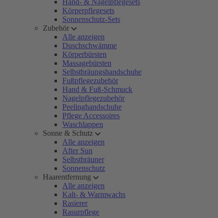
Hand- & Nagelpflegesets
Körperpflegesets
Sonnenschutz-Sets
Zubehör
Alle anzeigen
Duschschwämme
Körperbürsten
Massagebürsten
Selbstbräungshandschuhe
Fußpflegezubehör
Hand & Fuß-Schmuck
Nagelpflegezubehör
Peelinghandschuhe
Pflege Accessoires
Waschlappen
Sonne & Schutz
Alle anzeigen
After Sun
Selbstbräuner
Sonnenschutz
Haarentfernung
Alle anzeigen
Kalt- & Warmwachs
Rasierer
Rasurpflege