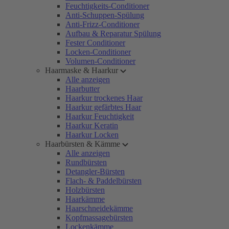
Feuchtigkeits-Conditioner
Anti-Schuppen-Spülung
Anti-Frizz-Conditioner
Aufbau & Reparatur Spülung
Fester Conditioner
Locken-Conditioner
Volumen-Conditioner
Haarmaske & Haarkur
Alle anzeigen
Haarbutter
Haarkur trockenes Haar
Haarkur gefärbtes Haar
Haarkur Feuchtigkeit
Haarkur Keratin
Haarkur Locken
Haarbürsten & Kämme
Alle anzeigen
Rundbürsten
Detangler-Bürsten
Flach- & Paddelbürsten
Holzbürsten
Haarkämme
Haarschneidekämme
Kopfmassagebürsten
Lockenkämme