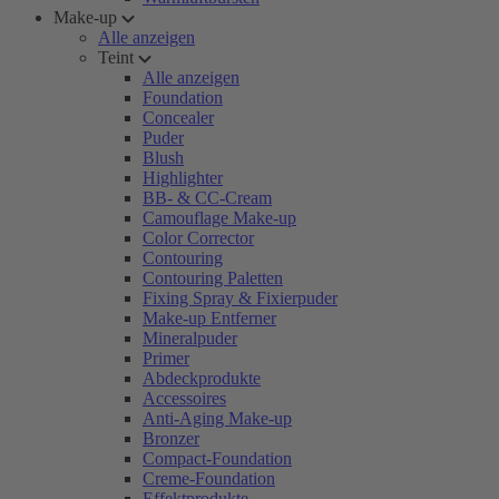
Make-up
Alle anzeigen
Teint
Alle anzeigen
Foundation
Concealer
Puder
Blush
Highlighter
BB- & CC-Cream
Camouflage Make-up
Color Corrector
Contouring
Contouring Paletten
Fixing Spray & Fixierpuder
Make-up Entferner
Mineralpuder
Primer
Abdeckprodukte
Accessoires
Anti-Aging Make-up
Bronzer
Compact-Foundation
Creme-Foundation
Effektprodukte