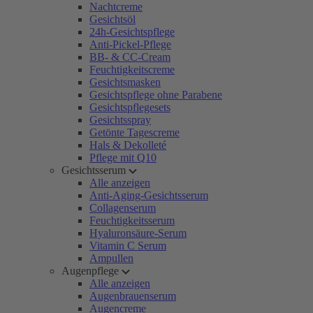
Nachtcreme
Gesichtsöl
24h-Gesichtspflege
Anti-Pickel-Pflege
BB- & CC-Cream
Feuchtigkeitscreme
Gesichtsmasken
Gesichtspflege ohne Parabene
Gesichtspflegesets
Gesichtsspray
Getönte Tagescreme
Hals & Dekolleté
Pflege mit Q10
Gesichtsserum
Alle anzeigen
Anti-Aging-Gesichtsserum
Collagenserum
Feuchtigkeitsserum
Hyaluronsäure-Serum
Vitamin C Serum
Ampullen
Augenpflege
Alle anzeigen
Augenbrauenserum
Augencreme