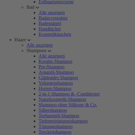
Enthaarungscreme
Bad
Alle anzeigen
Badaccessoires
Bademäntel
Handtücher
Kosmetiktaschen
Haare
Alle anzeigen
Shampoos
Alle anzeigen
Keratin-Shampoo
Pre-Shampoo
Arganöl-Shampoo
Glättendes Shampoo
Volumenshampoo
Herren-Shampoo
2-in-1-Shampoo & -Conditioner
Naturkosmetik-Shampoo
Shampoo ohne Silikone & Co.
Silbershampoo
Teebaumöl-Shampoo
Tiefenreinigungsshampoo
Tönungsshampoo
Trockenshampoo