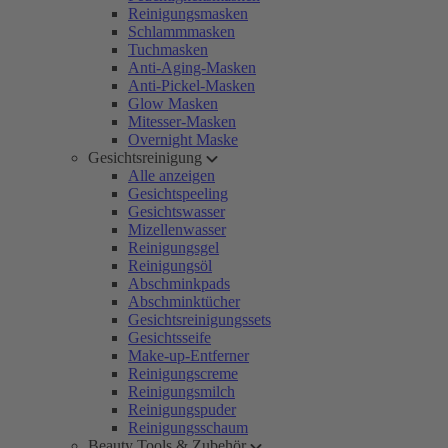
Reinigungsmasken
Schlammmasken
Tuchmasken
Anti-Aging-Masken
Anti-Pickel-Masken
Glow Masken
Mitesser-Masken
Overnight Maske
Gesichtsreinigung
Alle anzeigen
Gesichtspeeling
Gesichtswasser
Mizellenwasser
Reinigungsgel
Reinigungsöl
Abschminkpads
Abschminktücher
Gesichtsreinigungssets
Gesichtsseife
Make-up-Entferner
Reinigungscreme
Reinigungsmilch
Reinigungspuder
Reinigungsschaum
Beauty Tools & Zubehör