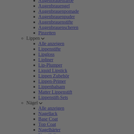
Augenbrauenfarbe
Augenbrauengel
Augenbrauenpomade
Augenbrauenpuder
Augenbrauenstifte
Augenbrauenscheren
Pinzetten
Lippen
Alle anzeigen
Lippenstifte
Lipgloss
Lipliner
Lip-Plumper
Liquid Lipstick
Lippen Zubehör
Lippen-Primer
Lippenbalsam
Matter Lippenstift
Lippenstift-Sets
Nägel
Alle anzeigen
Nagellack
Base Coat
Top Coat
Nagelhärter