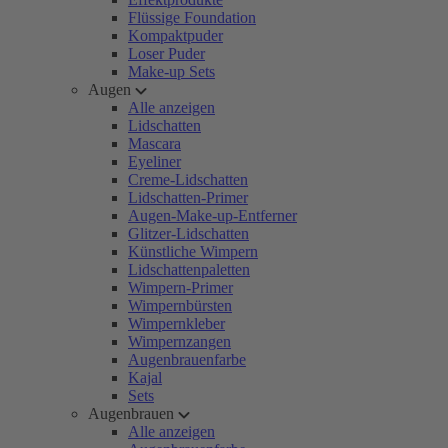
Flüssige Foundation
Kompaktpuder
Loser Puder
Make-up Sets
Augen
Alle anzeigen
Lidschatten
Mascara
Eyeliner
Creme-Lidschatten
Lidschatten-Primer
Augen-Make-up-Entferner
Glitzer-Lidschatten
Künstliche Wimpern
Lidschattenpaletten
Wimpern-Primer
Wimpernbürsten
Wimpernkleber
Wimpernzangen
Augenbrauenfarbe
Kajal
Sets
Augenbrauen
Alle anzeigen