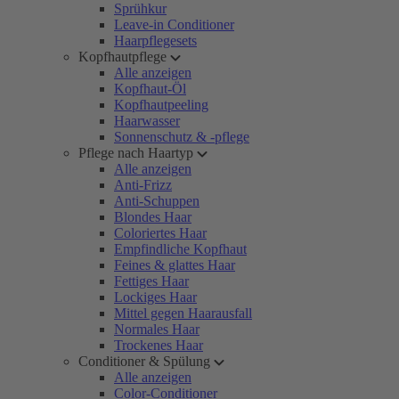
Sprühkur
Leave-in Conditioner
Haarpflegesets
Kopfhautpflege
Alle anzeigen
Kopfhaut-Öl
Kopfhautpeeling
Haarwasser
Sonnenschutz & -pflege
Pflege nach Haartyp
Alle anzeigen
Anti-Frizz
Anti-Schuppen
Blondes Haar
Coloriertes Haar
Empfindliche Kopfhaut
Feines & glattes Haar
Fettiges Haar
Lockiges Haar
Mittel gegen Haarausfall
Normales Haar
Trockenes Haar
Conditioner & Spülung
Alle anzeigen
Color-Conditioner