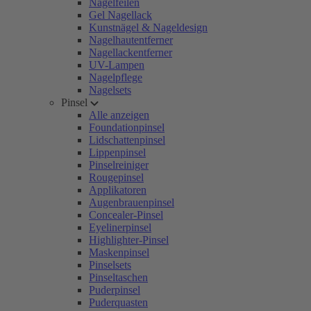
Nagelfeilen
Gel Nagellack
Kunstnägel & Nageldesign
Nagelhautentferner
Nagellackentferner
UV-Lampen
Nagelpflege
Nagelsets
Pinsel
Alle anzeigen
Foundationpinsel
Lidschattenpinsel
Lippenpinsel
Pinselreiniger
Rougepinsel
Applikatoren
Augenbrauenpinsel
Concealer-Pinsel
Eyelinerpinsel
Highlighter-Pinsel
Maskenpinsel
Pinselsets
Pinseltaschen
Puderpinsel
Puderquasten