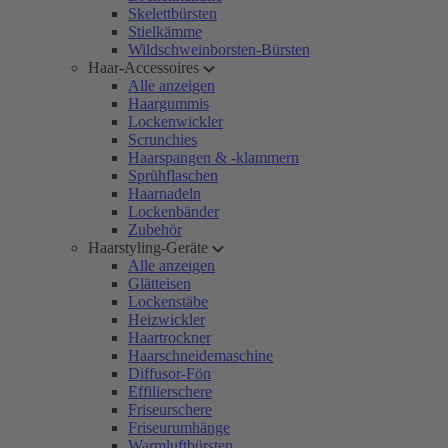
Skelettbürsten
Stielkämme
Wildschweinborsten-Bürsten
Haar-Accessoires
Alle anzeigen
Haargummis
Lockenwickler
Scrunchies
Haarspangen & -klammern
Sprühflaschen
Haarnadeln
Lockenbänder
Zubehör
Haarstyling-Geräte
Alle anzeigen
Glätteisen
Lockenstäbe
Heizwickler
Haartrockner
Haarschneidemaschine
Diffusor-Fön
Effilierschere
Friseurschere
Friseurumhänge
Warmluftbürsten