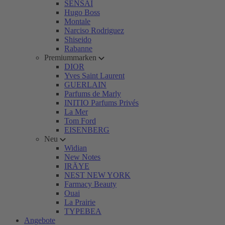
SENSAI
Hugo Boss
Montale
Narciso Rodriguez
Shiseido
Rabanne
Premiummarken
DIOR
Yves Saint Laurent
GUERLAIN
Parfums de Marly
INITIO Parfums Privés
La Mer
Tom Ford
EISENBERG
Neu
Widian
New Notes
IRÄYE
NEST NEW YORK
Farmacy Beauty
Ouai
La Prairie
TYPEBEA
Angebote