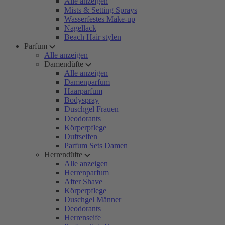
Alle anzeigen
Mists & Setting Sprays
Wasserfestes Make-up
Nagellack
Beach Hair stylen
Parfum
Alle anzeigen
Damendüfte
Alle anzeigen
Damenparfum
Haarparfum
Bodyspray
Duschgel Frauen
Deodorants
Körperpflege
Duftseifen
Parfum Sets Damen
Herrendüfte
Alle anzeigen
Herrenparfum
After Shave
Körperpflege
Duschgel Männer
Deodorants
Herrenseife