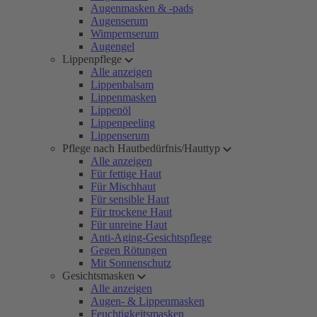
Augenmasken & -pads
Augenserum
Wimpernserum
Augengel
Lippenpflege
Alle anzeigen
Lippenbalsam
Lippenmasken
Lippenöl
Lippenpeeling
Lippenserum
Pflege nach Hautbedürfnis/Hauttyp
Alle anzeigen
Für fettige Haut
Für Mischhaut
Für sensible Haut
Für trockene Haut
Für unreine Haut
Anti-Aging-Gesichtspflege
Gegen Rötungen
Mit Sonnenschutz
Gesichtsmasken
Alle anzeigen
Augen- & Lippenmasken
Feuchtigkeitsmasken