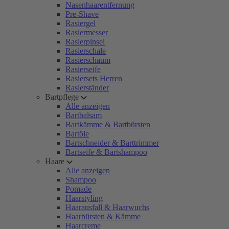
Nasenhaarentfernung
Pre-Shave
Rasiergel
Rasiermesser
Rasierpinsel
Rasierschale
Rasierschaum
Rasierseife
Rasiersets Herren
Rasierständer
Bartpflege
Alle anzeigen
Bartbalsam
Bartkämme & Bartbürsten
Bartöle
Bartschneider & Barttrimmer
Bartseife & Bartshampoo
Haare
Alle anzeigen
Shampoo
Pomade
Haarstyling
Haarausfall & Haarwuchs
Haarbürsten & Kämme
Haarcreme