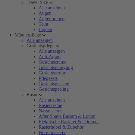
Travel Size
Alle anzeigen
Augen
Augenbrauen
Teint
Lippen
Männerpflege
Alle anzeigen
Gesichtspflege
Alle anzeigen
Anti-Aging
Gesichtscreme
Gesichtsreinigung
Gesichtsserum
Pflegesets
Gesichtsmasken
Gesichtspeeling
Rasur
Alle anzeigen
Rasiercreme
Nassrasierer
After Shave Balsam & Lotion
Elektrische Rasierer & Trimmer
Rasierhobel & Zubehör
Herrenrasierer