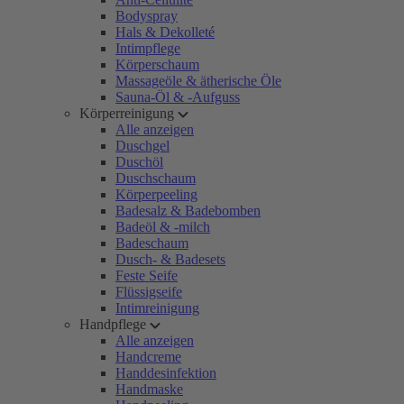
Bodyspray
Hals & Dekolleté
Intimpflege
Körperschaum
Massageöle & ätherische Öle
Sauna-Öl & -Aufguss
Körperreinigung
Alle anzeigen
Duschgel
Duschöl
Duschschaum
Körperpeeling
Badesalz & Badebomben
Badeöl & -milch
Badeschaum
Dusch- & Badesets
Feste Seife
Flüssigseife
Intimreinigung
Handpflege
Alle anzeigen
Handcreme
Handdesinfektion
Handmaske