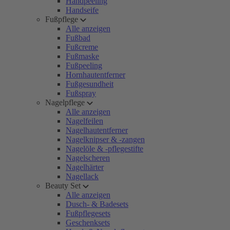
Handpeeling
Handseife
Fußpflege
Alle anzeigen
Fußbad
Fußcreme
Fußmaske
Fußpeeling
Hornhautentferner
Fußgesundheit
Fußspray
Nagelpflege
Alle anzeigen
Nagelfeilen
Nagelhautentferner
Nagelknipser & -zangen
Nagelöle & -pflegestifte
Nagelscheren
Nagelhärter
Nagellack
Beauty Set
Alle anzeigen
Dusch- & Badesets
Fußpflegesets
Geschenksets