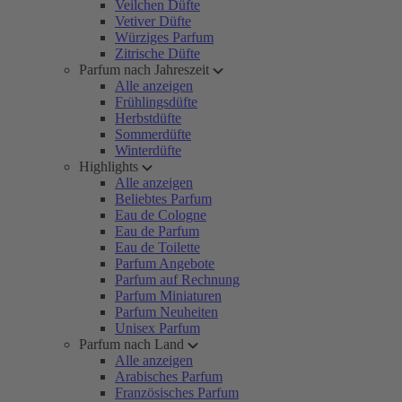
Veilchen Düfte
Vetiver Düfte
Würziges Parfum
Zitrische Düfte
Parfum nach Jahreszeit
Alle anzeigen
Frühlingsdüfte
Herbstdüfte
Sommerdüfte
Winterdüfte
Highlights
Alle anzeigen
Beliebtes Parfum
Eau de Cologne
Eau de Parfum
Eau de Toilette
Parfum Angebote
Parfum auf Rechnung
Parfum Miniaturen
Parfum Neuheiten
Unisex Parfum
Parfum nach Land
Alle anzeigen
Arabisches Parfum
Französisches Parfum