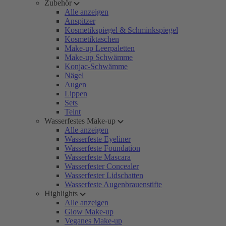
Zubehör
Alle anzeigen
Anspitzer
Kosmetikspiegel & Schminkspiegel
Kosmetiktaschen
Make-up Leerpaletten
Make-up Schwämme
Konjac-Schwämme
Nägel
Augen
Lippen
Sets
Teint
Wasserfestes Make-up
Alle anzeigen
Wasserfeste Eyeliner
Wasserfeste Foundation
Wasserfeste Mascara
Wasserfester Concealer
Wasserfester Lidschatten
Wasserfeste Augenbrauenstifte
Highlights
Alle anzeigen
Glow Make-up
Veganes Make-up