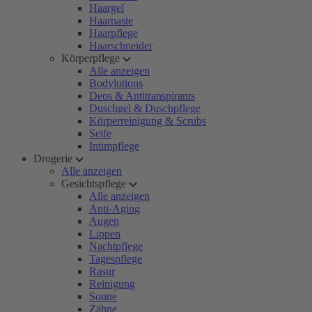
Haargel
Haarpaste
Haarpflege
Haarschneider
Körperpflege
Alle anzeigen
Bodylotions
Deos & Antitranspirants
Duschgel & Duschpflege
Körperreinigung & Scrubs
Seife
Intimpflege
Drogerie
Alle anzeigen
Gesichtspflege
Alle anzeigen
Anti-Aging
Augen
Lippen
Nachtpflege
Tagespflege
Rasur
Reinigung
Sonne
Zähne