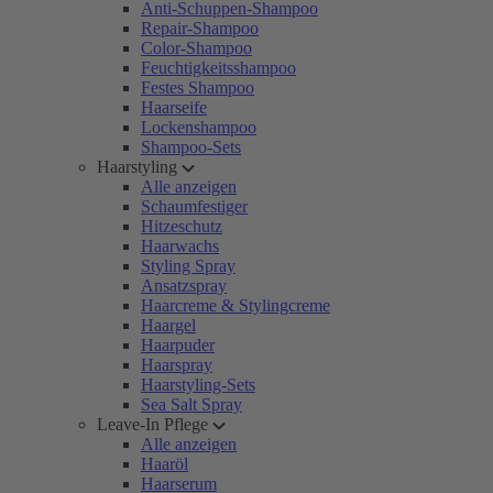
Anti-Schuppen-Shampoo
Repair-Shampoo
Color-Shampoo
Feuchtigkeitsshampoo
Festes Shampoo
Haarseife
Lockenshampoo
Shampoo-Sets
Haarstyling
Alle anzeigen
Schaumfestiger
Hitzeschutz
Haarwachs
Styling Spray
Ansatzspray
Haarcreme & Stylingcreme
Haargel
Haarpuder
Haarspray
Haarstyling-Sets
Sea Salt Spray
Leave-In Pflege
Alle anzeigen
Haaröl
Haarserum