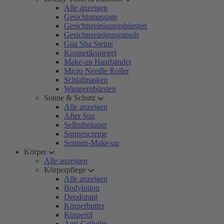
Alle anzeigen
Gesichtsmassage
Gesichtsreinigungsbürsten
Gesichtsreinigungstools
Gua Sha Steine
Kosmetikspiegel
Make-up Haarbänder
Micro Needle Roller
Schlafmasken
Wimpernbürsten
Sonne & Schutz
Alle anzeigen
After Sun
Selbstbräuner
Sonnencreme
Sonnen-Make-up
Körper
Alle anzeigen
Körperpflege
Alle anzeigen
Bodylotion
Deodorant
Körperbutter
Körperöl
Anti-Cellulite