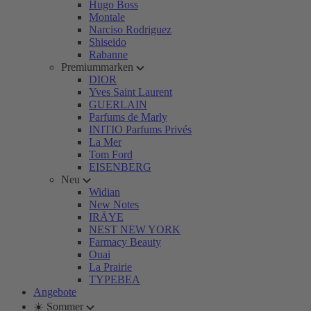
Hugo Boss
Montale
Narciso Rodriguez
Shiseido
Rabanne
Premiummarken
DIOR
Yves Saint Laurent
GUERLAIN
Parfums de Marly
INITIO Parfums Privés
La Mer
Tom Ford
EISENBERG
Neu
Widian
New Notes
IRÄYE
NEST NEW YORK
Farmacy Beauty
Ouai
La Prairie
TYPEBEA
Angebote
☀️ Sommer