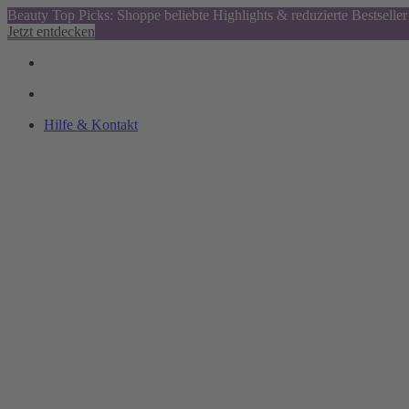
Beauty Top Picks: Shoppe beliebte Highlights & reduzierte Bestseller
Jetzt entdecken
Hilfe & Kontakt