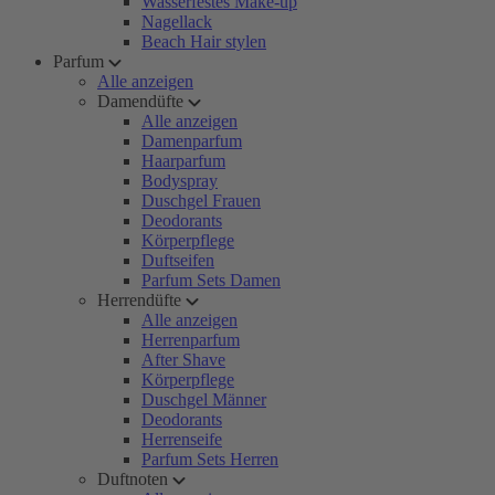
Wasserfestes Make-up
Nagellack
Beach Hair stylen
Parfum
Alle anzeigen
Damendüfte
Alle anzeigen
Damenparfum
Haarparfum
Bodyspray
Duschgel Frauen
Deodorants
Körperpflege
Duftseifen
Parfum Sets Damen
Herrendüfte
Alle anzeigen
Herrenparfum
After Shave
Körperpflege
Duschgel Männer
Deodorants
Herrenseife
Parfum Sets Herren
Duftnoten