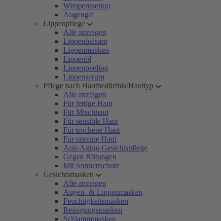
Wimpernserum
Augengel
Lippenpflege
Alle anzeigen
Lippenbalsam
Lippenmasken
Lippenöl
Lippenpeeling
Lippenserum
Pflege nach Hautbedürfnis/Hauttyp
Alle anzeigen
Für fettige Haut
Für Mischhaut
Für sensible Haut
Für trockene Haut
Für unreine Haut
Anti-Aging-Gesichtspflege
Gegen Rötungen
Mit Sonnenschutz
Gesichtsmasken
Alle anzeigen
Augen- & Lippenmasken
Feuchtigkeitsmasken
Reinigungsmasken
Schlammmasken