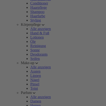
Conditioner
Haarpflege
Shampoo
Haarfarbe
Styling
Körperpflege
Alle anzeigen
Hand & Fuß
Lotionen
Öle
Reinigung
Sonne
Deodorants
Seifen
Make-up
Alle anzeigen
Augen
Lippen
Nägel
Pinsel
Teint
Parfum
Alle anzeigen
Damen
Herren