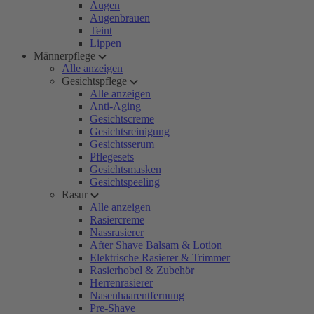
Augen
Augenbrauen
Teint
Lippen
Männerpflege
Alle anzeigen
Gesichtspflege
Alle anzeigen
Anti-Aging
Gesichtscreme
Gesichtsreinigung
Gesichtsserum
Pflegesets
Gesichtsmasken
Gesichtspeeling
Rasur
Alle anzeigen
Rasiercreme
Nassrasierer
After Shave Balsam & Lotion
Elektrische Rasierer & Trimmer
Rasierhobel & Zubehör
Herrenrasierer
Nasenhaarentfernung
Pre-Shave