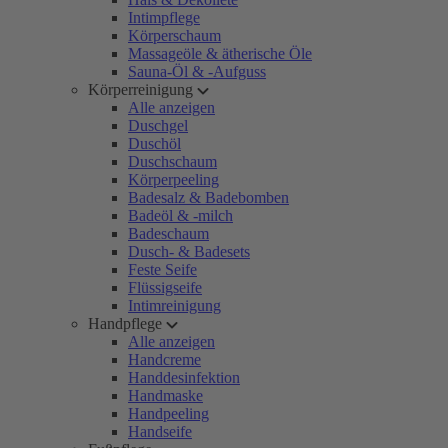
Intimpflege
Körperschaum
Massageöle & ätherische Öle
Sauna-Öl & -Aufguss
Körperreinigung
Alle anzeigen
Duschgel
Duschöl
Duschschaum
Körperpeeling
Badesalz & Badebomben
Badeöl & -milch
Badeschaum
Dusch- & Badesets
Feste Seife
Flüssigseife
Intimreinigung
Handpflege
Alle anzeigen
Handcreme
Handdesinfektion
Handmaske
Handpeeling
Handseife