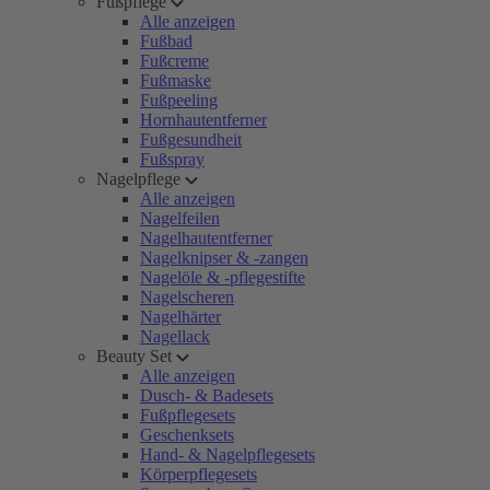
Fußpflege
Alle anzeigen
Fußbad
Fußcreme
Fußmaske
Fußpeeling
Hornhautentferner
Fußgesundheit
Fußspray
Nagelpflege
Alle anzeigen
Nagelfeilen
Nagelhautentferner
Nagelknipser & -zangen
Nagelöle & -pflegestifte
Nagelscheren
Nagelhärter
Nagellack
Beauty Set
Alle anzeigen
Dusch- & Badesets
Fußpflegesets
Geschenksets
Hand- & Nagelpflegesets
Körperpflegesets