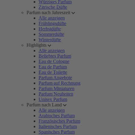
Würziges Parfum
Zitrische Düfte
Parfum nach Jahreszeit
Alle anzeigen
Frühlingsdüfte
Herbstdüfte
Sommerdüfte
Winterdüfte
Highlights
Alle anzeigen
Beliebtes Parfum
Eau de Cologne
Eau de Parfum
Eau de Toilette
Parfum Angebote
Parfum auf Rechnung
Parfum Miniaturen
Parfum Neuheiten
Unisex Parfum
Parfum nach Land
Alle anzeigen
Arabisches Parfum
Französisches Parfum
Italienisches Parfum
Spanisches Parfum