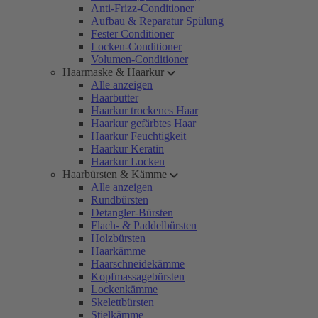
Anti-Frizz-Conditioner
Aufbau & Reparatur Spülung
Fester Conditioner
Locken-Conditioner
Volumen-Conditioner
Haarmaske & Haarkur
Alle anzeigen
Haarbutter
Haarkur trockenes Haar
Haarkur gefärbtes Haar
Haarkur Feuchtigkeit
Haarkur Keratin
Haarkur Locken
Haarbürsten & Kämme
Alle anzeigen
Rundbürsten
Detangler-Bürsten
Flach- & Paddelbürsten
Holzbürsten
Haarkämme
Haarschneidekämme
Kopfmassagebürsten
Lockenkämme
Skelettbürsten
Stielkämme