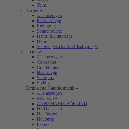
Teint
Körper
Alle anzeigen
Körperpflege
Reinigung
Sonnenpflege
Hand- & Fußpflege
Herren
Schwangerschafts- & Babypflege
Haare
Alle anzeigen
Coloration
Conditioner
Haarpflege
Shampoo
Styling
Zertifizierte Naturkosmetik
Alle anzeigen
MÁDARA
ANNEMARIE BÖRLIND
Dr. Hauschka
Hej Organic
Heliotrop
Lavera