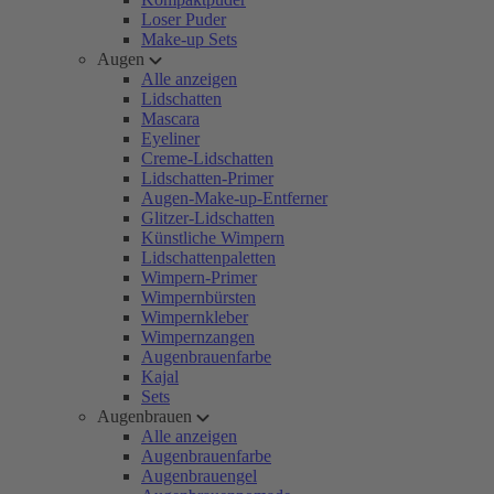
Loser Puder
Make-up Sets
Augen
Alle anzeigen
Lidschatten
Mascara
Eyeliner
Creme-Lidschatten
Lidschatten-Primer
Augen-Make-up-Entferner
Glitzer-Lidschatten
Künstliche Wimpern
Lidschattenpaletten
Wimpern-Primer
Wimpernbürsten
Wimpernkleber
Wimpernzangen
Augenbrauenfarbe
Kajal
Sets
Augenbrauen
Alle anzeigen
Augenbrauenfarbe
Augenbrauengel