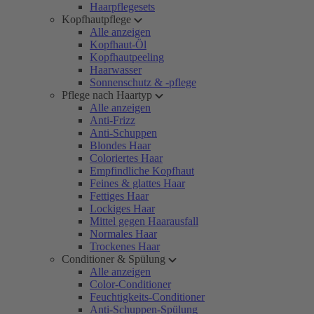
Haarpflegesets
Kopfhautpflege
Alle anzeigen
Kopfhaut-Öl
Kopfhautpeeling
Haarwasser
Sonnenschutz & -pflege
Pflege nach Haartyp
Alle anzeigen
Anti-Frizz
Anti-Schuppen
Blondes Haar
Coloriertes Haar
Empfindliche Kopfhaut
Feines & glattes Haar
Fettiges Haar
Lockiges Haar
Mittel gegen Haarausfall
Normales Haar
Trockenes Haar
Conditioner & Spülung
Alle anzeigen
Color-Conditioner
Feuchtigkeits-Conditioner
Anti-Schuppen-Spülung