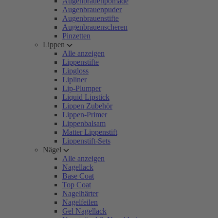
Augenbrauenpomade
Augenbrauenpuder
Augenbrauenstifte
Augenbrauenscheren
Pinzetten
Lippen
Alle anzeigen
Lippenstifte
Lipgloss
Lipliner
Lip-Plumper
Liquid Lipstick
Lippen Zubehör
Lippen-Primer
Lippenbalsam
Matter Lippenstift
Lippenstift-Sets
Nägel
Alle anzeigen
Nagellack
Base Coat
Top Coat
Nagelhärter
Nagelfeilen
Gel Nagellack