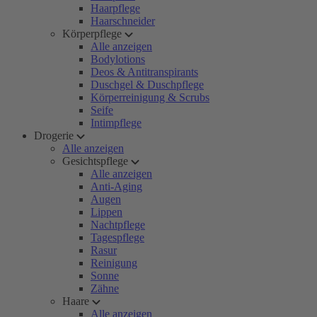
Haarpflege
Haarschneider
Körperpflege
Alle anzeigen
Bodylotions
Deos & Antitranspirants
Duschgel & Duschpflege
Körperreinigung & Scrubs
Seife
Intimpflege
Drogerie
Alle anzeigen
Gesichtspflege
Alle anzeigen
Anti-Aging
Augen
Lippen
Nachtpflege
Tagespflege
Rasur
Reinigung
Sonne
Zähne
Haare
Alle anzeigen