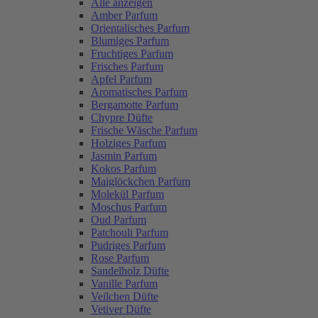
Alle anzeigen
Amber Parfum
Orientalisches Parfum
Blumiges Parfum
Fruchtiges Parfum
Frisches Parfum
Apfel Parfum
Aromatisches Parfum
Bergamotte Parfum
Chypre Düfte
Frische Wäsche Parfum
Holziges Parfum
Jasmin Parfum
Kokos Parfum
Maiglöckchen Parfum
Molekül Parfum
Moschus Parfum
Oud Parfum
Patchouli Parfum
Pudriges Parfum
Rose Parfum
Sandelholz Düfte
Vanille Parfum
Veilchen Düfte
Vetiver Düfte