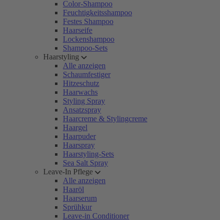
Color-Shampoo
Feuchtigkeitsshampoo
Festes Shampoo
Haarseife
Lockenshampoo
Shampoo-Sets
Haarstyling
Alle anzeigen
Schaumfestiger
Hitzeschutz
Haarwachs
Styling Spray
Ansatzspray
Haarcreme & Stylingcreme
Haargel
Haarpuder
Haarspray
Haarstyling-Sets
Sea Salt Spray
Leave-In Pflege
Alle anzeigen
Haaröl
Haarserum
Sprühkur
Leave-in Conditioner