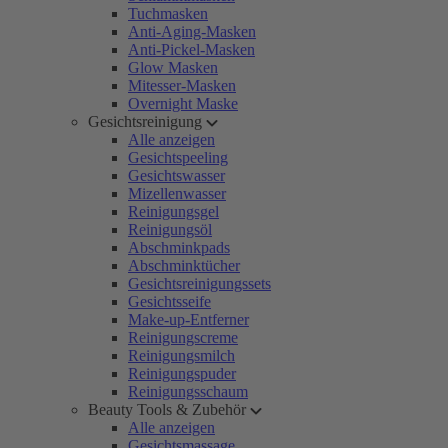
Tuchmasken
Anti-Aging-Masken
Anti-Pickel-Masken
Glow Masken
Mitesser-Masken
Overnight Maske
Gesichtsreinigung
Alle anzeigen
Gesichtspeeling
Gesichtswasser
Mizellenwasser
Reinigungsgel
Reinigungsöl
Abschminkpads
Abschminktücher
Gesichtsreinigungssets
Gesichtsseife
Make-up-Entferner
Reinigungscreme
Reinigungsmilch
Reinigungspuder
Reinigungsschaum
Beauty Tools & Zubehör
Alle anzeigen
Gesichtsmassage