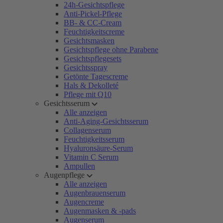
24h-Gesichtspflege
Anti-Pickel-Pflege
BB- & CC-Cream
Feuchtigkeitscreme
Gesichtsmasken
Gesichtspflege ohne Parabene
Gesichtspflegesets
Gesichtsspray
Getönte Tagescreme
Hals & Dekolleté
Pflege mit Q10
Gesichtsserum
Alle anzeigen
Anti-Aging-Gesichtsserum
Collagenserum
Feuchtigkeitsserum
Hyaluronsäure-Serum
Vitamin C Serum
Ampullen
Augenpflege
Alle anzeigen
Augenbrauenserum
Augencreme
Augenmasken & -pads
Augenserum