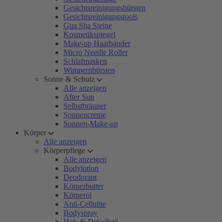
Gesichtsreinigungsbürsten
Gesichtsreinigungstools
Gua Sha Steine
Kosmetikspiegel
Make-up Haarbänder
Micro Needle Roller
Schlafmasken
Wimpernbürsten
Sonne & Schutz
Alle anzeigen
After Sun
Selbstbräuner
Sonnencreme
Sonnen-Make-up
Körper
Alle anzeigen
Körperpflege
Alle anzeigen
Bodylotion
Deodorant
Körperbutter
Körperöl
Anti-Cellulite
Bodyspray
Hals & Dekolleté