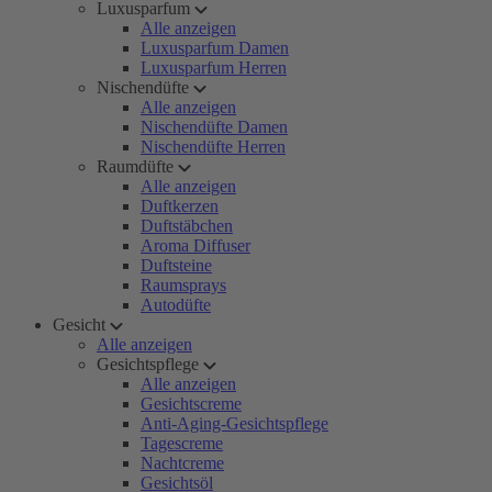
Luxusparfum
Alle anzeigen
Luxusparfum Damen
Luxusparfum Herren
Nischendüfte
Alle anzeigen
Nischendüfte Damen
Nischendüfte Herren
Raumdüfte
Alle anzeigen
Duftkerzen
Duftstäbchen
Aroma Diffuser
Duftsteine
Raumsprays
Autodüfte
Gesicht
Alle anzeigen
Gesichtspflege
Alle anzeigen
Gesichtscreme
Anti-Aging-Gesichtspflege
Tagescreme
Nachtcreme
Gesichtsöl