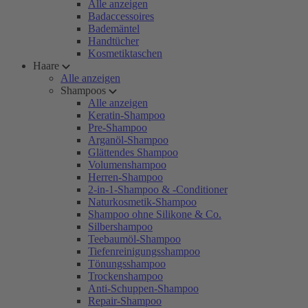
Alle anzeigen
Badaccessoires
Bademäntel
Handtücher
Kosmetiktaschen
Haare
Alle anzeigen
Shampoos
Alle anzeigen
Keratin-Shampoo
Pre-Shampoo
Arganöl-Shampoo
Glättendes Shampoo
Volumenshampoo
Herren-Shampoo
2-in-1-Shampoo & -Conditioner
Naturkosmetik-Shampoo
Shampoo ohne Silikone & Co.
Silbershampoo
Teebaumöl-Shampoo
Tiefenreinigungsshampoo
Tönungsshampoo
Trockenshampoo
Anti-Schuppen-Shampoo
Repair-Shampoo