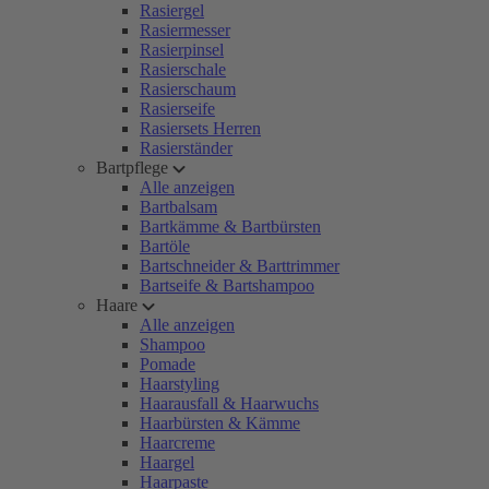
Rasiergel
Rasiermesser
Rasierpinsel
Rasierschale
Rasierschaum
Rasierseife
Rasiersets Herren
Rasierständer
Bartpflege
Alle anzeigen
Bartbalsam
Bartkämme & Bartbürsten
Bartöle
Bartschneider & Barttrimmer
Bartseife & Bartshampoo
Haare
Alle anzeigen
Shampoo
Pomade
Haarstyling
Haarausfall & Haarwuchs
Haarbürsten & Kämme
Haarcreme
Haargel
Haarpaste