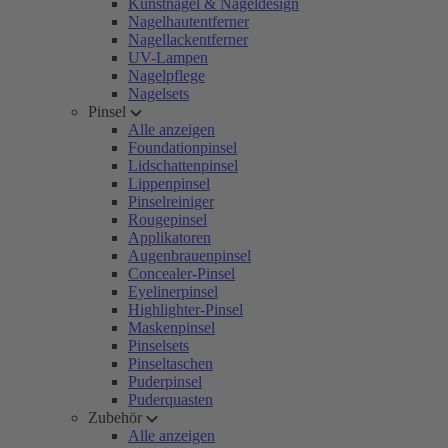
Kunstnägel & Nageldesign
Nagelhautentferner
Nagellackentferner
UV-Lampen
Nagelpflege
Nagelsets
Pinsel
Alle anzeigen
Foundationpinsel
Lidschattenpinsel
Lippenpinsel
Pinselreiniger
Rougepinsel
Applikatoren
Augenbrauenpinsel
Concealer-Pinsel
Eyelinerpinsel
Highlighter-Pinsel
Maskenpinsel
Pinselsets
Pinseltaschen
Puderpinsel
Puderquasten
Zubehör
Alle anzeigen