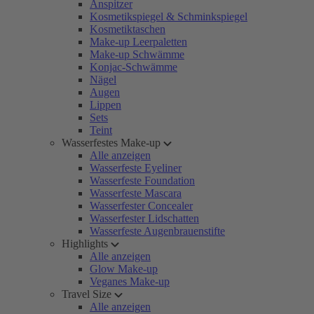
Anspitzer
Kosmetikspiegel & Schminkspiegel
Kosmetiktaschen
Make-up Leerpaletten
Make-up Schwämme
Konjac-Schwämme
Nägel
Augen
Lippen
Sets
Teint
Wasserfestes Make-up
Alle anzeigen
Wasserfeste Eyeliner
Wasserfeste Foundation
Wasserfeste Mascara
Wasserfester Concealer
Wasserfester Lidschatten
Wasserfeste Augenbrauenstifte
Highlights
Alle anzeigen
Glow Make-up
Veganes Make-up
Travel Size
Alle anzeigen