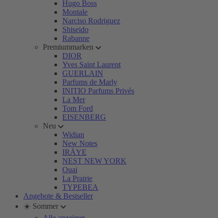
Hugo Boss
Montale
Narciso Rodriguez
Shiseido
Rabanne
Premiummarken
DIOR
Yves Saint Laurent
GUERLAIN
Parfums de Marly
INITIO Parfums Privés
La Mer
Tom Ford
EISENBERG
Neu
Widian
New Notes
IRÄYE
NEST NEW YORK
Ouai
La Prairie
TYPEBEA
Angebote & Bestseller
☀️ Sommer
Alle anzeigen