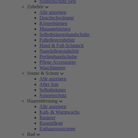
Sonnenschutz-Sets
Zubehör
Alle anzeigen
Duschschwämme
Körperbürsten
Massagebürsten
Selbstbräungshandschuhe
Fußpflegezubehör
Hand & Fuß-Schmuck
Nagelpflegezubehör
Peelinghandschuhe
Pflege Accessoires
Waschlappen
Sonne & Schutz
Alle anzeigen
After Sun
Selbstbräuner
Sonnenschutz
Haarentfernung
Alle anzeigen
Kalt- & Warmwachs
Rasierer
Rasurpflege
Enthaarungscreme
Bad