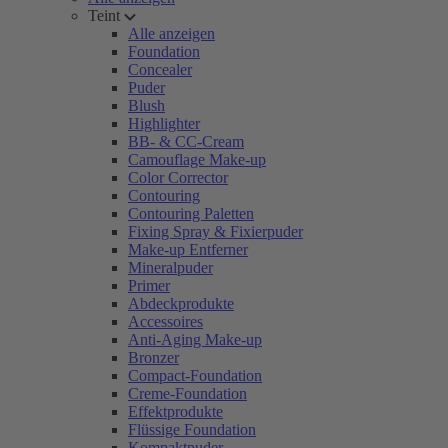
Teint
Alle anzeigen
Foundation
Concealer
Puder
Blush
Highlighter
BB- & CC-Cream
Camouflage Make-up
Color Corrector
Contouring
Contouring Paletten
Fixing Spray & Fixierpuder
Make-up Entferner
Mineralpuder
Primer
Abdeckprodukte
Accessoires
Anti-Aging Make-up
Bronzer
Compact-Foundation
Creme-Foundation
Effektprodukte
Flüssige Foundation
Kompaktpuder