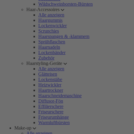
Wildschweinborsten-Bürsten
Haar-Accessoires
Alle anzeigen
Haargummis
Lockenwickler
Scrunchies
Haarspangen & -klammern
Sprühflaschen
Haarnadeln
Lockenbänder
Zubehör
Haarstyling-Geräte
Alle anzeigen
Glätteisen
Lockenstäbe
Heizwickler
Haartrockner
Haarschneidemaschine
Diffusor-Fön
Effilierschere
Friseurschere
Friseurumhänge
Warmluftbürsten
Make-up
Alle anzeigen