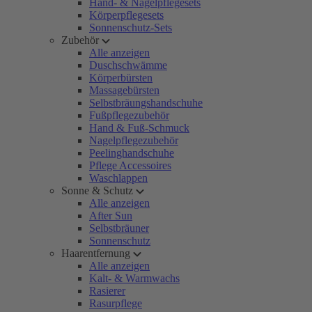
Hand- & Nagelpflegesets
Körperpflegesets
Sonnenschutz-Sets
Zubehör
Alle anzeigen
Duschschwämme
Körperbürsten
Massagebürsten
Selbstbräungshandschuhe
Fußpflegezubehör
Hand & Fuß-Schmuck
Nagelpflegezubehör
Peelinghandschuhe
Pflege Accessoires
Waschlappen
Sonne & Schutz
Alle anzeigen
After Sun
Selbstbräuner
Sonnenschutz
Haarentfernung
Alle anzeigen
Kalt- & Warmwachs
Rasierer
Rasurpflege