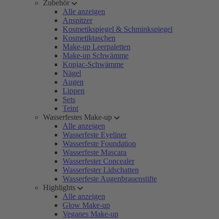
Zubehör
Alle anzeigen
Anspitzer
Kosmetikspiegel & Schminkspiegel
Kosmetiktaschen
Make-up Leerpaletten
Make-up Schwämme
Konjac-Schwämme
Nägel
Augen
Lippen
Sets
Teint
Wasserfestes Make-up
Alle anzeigen
Wasserfeste Eyeliner
Wasserfeste Foundation
Wasserfeste Mascara
Wasserfester Concealer
Wasserfester Lidschatten
Wasserfeste Augenbrauenstifte
Highlights
Alle anzeigen
Glow Make-up
Veganes Make-up