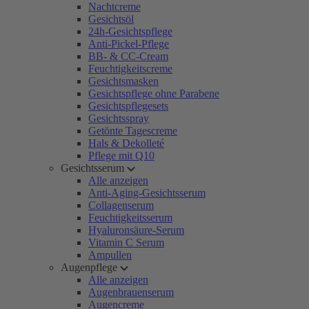
Nachtcreme
Gesichtsöl
24h-Gesichtspflege
Anti-Pickel-Pflege
BB- & CC-Cream
Feuchtigkeitscreme
Gesichtsmasken
Gesichtspflege ohne Parabene
Gesichtspflegesets
Gesichtsspray
Getönte Tagescreme
Hals & Dekolleté
Pflege mit Q10
Gesichtsserum
Alle anzeigen
Anti-Aging-Gesichtsserum
Collagenserum
Feuchtigkeitsserum
Hyaluronsäure-Serum
Vitamin C Serum
Ampullen
Augenpflege
Alle anzeigen
Augenbrauenserum
Augencreme