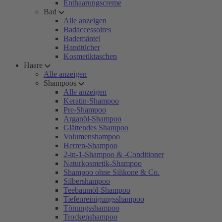
Enthaarungscreme
Bad
Alle anzeigen
Badaccessoires
Bademäntel
Handtücher
Kosmetiktaschen
Haare
Alle anzeigen
Shampoos
Alle anzeigen
Keratin-Shampoo
Pre-Shampoo
Arganöl-Shampoo
Glättendes Shampoo
Volumenshampoo
Herren-Shampoo
2-in-1-Shampoo & -Conditioner
Naturkosmetik-Shampoo
Shampoo ohne Silikone & Co.
Silbershampoo
Teebaumöl-Shampoo
Tiefenreinigungsshampoo
Tönungsshampoo
Trockenshampoo