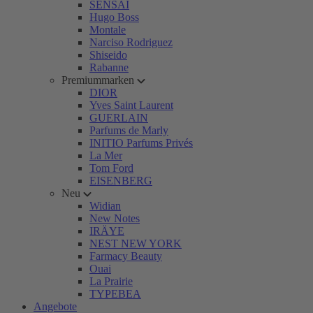
SENSAI
Hugo Boss
Montale
Narciso Rodriguez
Shiseido
Rabanne
Premiummarken
DIOR
Yves Saint Laurent
GUERLAIN
Parfums de Marly
INITIO Parfums Privés
La Mer
Tom Ford
EISENBERG
Neu
Widian
New Notes
IRÄYE
NEST NEW YORK
Farmacy Beauty
Ouai
La Prairie
TYPEBEA
Angebote