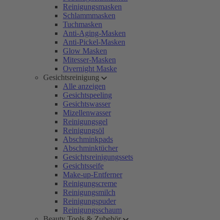
Reinigungsmasken
Schlammmasken
Tuchmasken
Anti-Aging-Masken
Anti-Pickel-Masken
Glow Masken
Mitesser-Masken
Overnight Maske
Gesichtsreinigung
Alle anzeigen
Gesichtspeeling
Gesichtswasser
Mizellenwasser
Reinigungsgel
Reinigungsöl
Abschminkpads
Abschminktücher
Gesichtsreinigungssets
Gesichtsseife
Make-up-Entferner
Reinigungscreme
Reinigungsmilch
Reinigungspuder
Reinigungsschaum
Beauty Tools & Zubehör