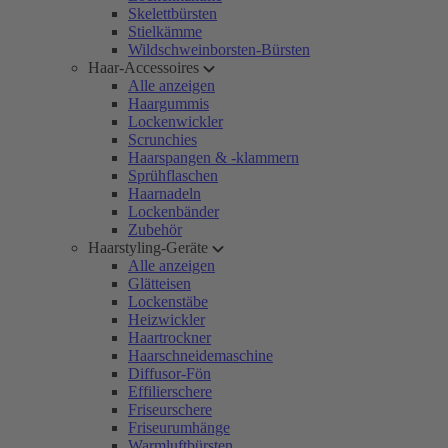
Skelettbürsten
Stielkämme
Wildschweinborsten-Bürsten
Haar-Accessoires
Alle anzeigen
Haargummis
Lockenwickler
Scrunchies
Haarspangen & -klammern
Sprühflaschen
Haarnadeln
Lockenbänder
Zubehör
Haarstyling-Geräte
Alle anzeigen
Glätteisen
Lockenstäbe
Heizwickler
Haartrockner
Haarschneidemaschine
Diffusor-Fön
Effilierschere
Friseurschere
Friseurumhänge
Warmluftbürsten