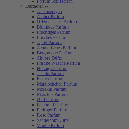
Parfum Sets Herren
Duftnoten
Alle anzeigen
Amber Parfum
Orientalisches Parfum
Blumiges Parfum
Fruchtiges Parfum
Frisches Parfum
Apfel Parfum
Aromatisches Parfum
Bergamotte Parfum
Chypre Düfte
Frische Wäsche Parfum
Holziges Parfum
Jasmin Parfum
Kokos Parfum
Maiglöckchen Parfum
Molekül Parfum
Moschus Parfum
Oud Parfum
Patchouli Parfum
Pudriges Parfum
Rose Parfum
Sandelholz Düfte
Vanille Parfum