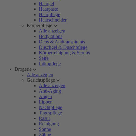
Haargel
Haarpaste
Haarpflege
Haarschneider
Körperpflege
Alle anzeigen
Bodylotions
Deos & Antitranspirants
Duschgel & Duschpflege
Körperreinigung & Scrubs
Seife
Intimpflege
Drogerie
Alle anzeigen
Gesichtspflege
Alle anzeigen
Anti-Aging
Augen
Lippen
Nachtpflege
Tagespflege
Rasur
Reinigung
Sonne
Zähne