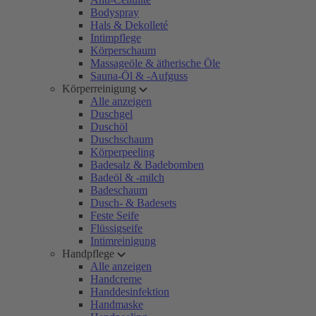
Bodyspray
Hals & Dekolleté
Intimpflege
Körperschaum
Massageöle & ätherische Öle
Sauna-Öl & -Aufguss
Körperreinigung
Alle anzeigen
Duschgel
Duschöl
Duschschaum
Körperpeeling
Badesalz & Badebomben
Badeöl & -milch
Badeschaum
Dusch- & Badesets
Feste Seife
Flüssigseife
Intimreinigung
Handpflege
Alle anzeigen
Handcreme
Handdesinfektion
Handmaske