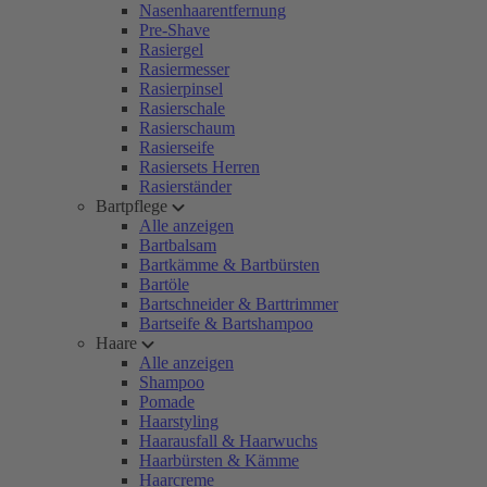
Nasenhaarentfernung
Pre-Shave
Rasiergel
Rasiermesser
Rasierpinsel
Rasierschale
Rasierschaum
Rasierseife
Rasiersets Herren
Rasierständer
Bartpflege
Alle anzeigen
Bartbalsam
Bartkämme & Bartbürsten
Bartöle
Bartschneider & Barttrimmer
Bartseife & Bartshampoo
Haare
Alle anzeigen
Shampoo
Pomade
Haarstyling
Haarausfall & Haarwuchs
Haarbürsten & Kämme
Haarcreme