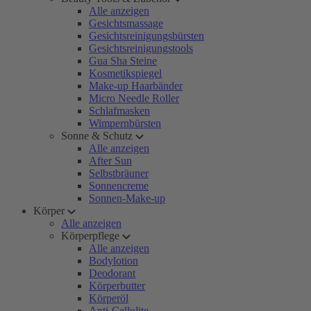
Alle anzeigen
Gesichtsmassage
Gesichtsreinigungsbürsten
Gesichtsreinigungstools
Gua Sha Steine
Kosmetikspiegel
Make-up Haarbänder
Micro Needle Roller
Schlafmasken
Wimpernbürsten
Sonne & Schutz
Alle anzeigen
After Sun
Selbstbräuner
Sonnencreme
Sonnen-Make-up
Körper
Alle anzeigen
Körperpflege
Alle anzeigen
Bodylotion
Deodorant
Körperbutter
Körperöl
Anti-Cellulite