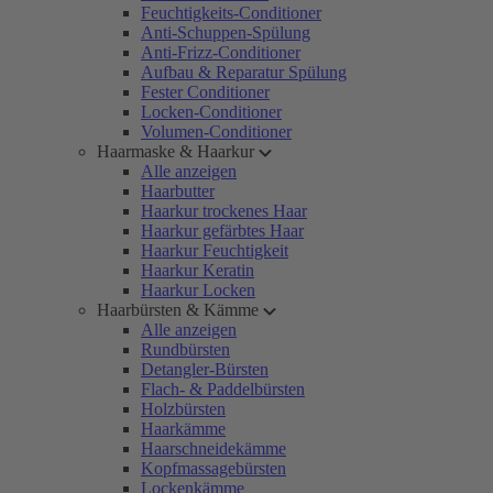
Feuchtigkeits-Conditioner
Anti-Schuppen-Spülung
Anti-Frizz-Conditioner
Aufbau & Reparatur Spülung
Fester Conditioner
Locken-Conditioner
Volumen-Conditioner
Haarmaske & Haarkur
Alle anzeigen
Haarbutter
Haarkur trockenes Haar
Haarkur gefärbtes Haar
Haarkur Feuchtigkeit
Haarkur Keratin
Haarkur Locken
Haarbürsten & Kämme
Alle anzeigen
Rundbürsten
Detangler-Bürsten
Flach- & Paddelbürsten
Holzbürsten
Haarkämme
Haarschneidekämme
Kopfmassagebürsten
Lockenkämme