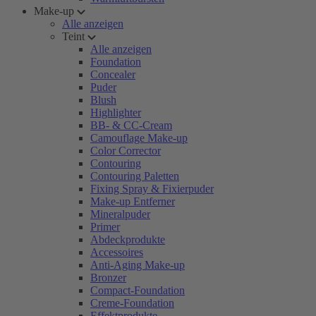
Make-up
Alle anzeigen
Teint
Alle anzeigen
Foundation
Concealer
Puder
Blush
Highlighter
BB- & CC-Cream
Camouflage Make-up
Color Corrector
Contouring
Contouring Paletten
Fixing Spray & Fixierpuder
Make-up Entferner
Mineralpuder
Primer
Abdeckprodukte
Accessoires
Anti-Aging Make-up
Bronzer
Compact-Foundation
Creme-Foundation
Effektprodukte