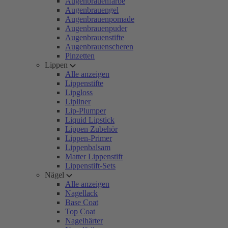
Augenbrauenfarbe
Augenbrauengel
Augenbrauenpomade
Augenbrauenpuder
Augenbrauenstifte
Augenbrauenscheren
Pinzetten
Lippen
Alle anzeigen
Lippenstifte
Lipgloss
Lipliner
Lip-Plumper
Liquid Lipstick
Lippen Zubehör
Lippen-Primer
Lippenbalsam
Matter Lippenstift
Lippenstift-Sets
Nägel
Alle anzeigen
Nagellack
Base Coat
Top Coat
Nagelhärter