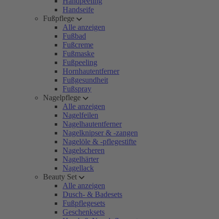
Handpeeling
Handseife
Fußpflege
Alle anzeigen
Fußbad
Fußcreme
Fußmaske
Fußpeeling
Hornhautentferner
Fußgesundheit
Fußspray
Nagelpflege
Alle anzeigen
Nagelfeilen
Nagelhautentferner
Nagelknipser & -zangen
Nagelöle & -pflegestifte
Nagelscheren
Nagelhärter
Nagellack
Beauty Set
Alle anzeigen
Dusch- & Badesets
Fußpflegesets
Geschenksets