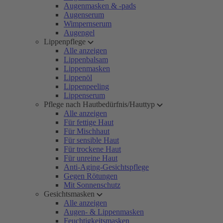
Augenmasken & -pads
Augenserum
Wimpernserum
Augengel
Lippenpflege
Alle anzeigen
Lippenbalsam
Lippenmasken
Lippenöl
Lippenpeeling
Lippenserum
Pflege nach Hautbedürfnis/Hauttyp
Alle anzeigen
Für fettige Haut
Für Mischhaut
Für sensible Haut
Für trockene Haut
Für unreine Haut
Anti-Aging-Gesichtspflege
Gegen Rötungen
Mit Sonnenschutz
Gesichtsmasken
Alle anzeigen
Augen- & Lippenmasken
Feuchtigkeitsmasken