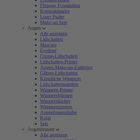
Flüssige Foundation
Kompaktpuder
Loser Puder
Make-up Sets
Augen
Alle anzeigen
Lidschatten
Mascara
Eyeliner
Creme-Lidschatten
Lidschatten-Primer
Augen-Make-up-Entferner
Glitzer-Lidschatten
Künstliche Wimpern
Lidschattenpaletten
Wimpern-Primer
Wimpernbürsten
Wimpernkleber
Wimpernzangen
Augenbrauenfarbe
Kajal
Sets
Augenbrauen
Alle anzeigen