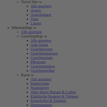
Travel Size
Alle anzeigen
Augen
Augenbrauen
Teint
Lippen
Männerpflege
Alle anzeigen
Gesichtspflege
Alle anzeigen
Anti-Aging
Gesichtscreme
Gesichtsreinigung
Gesichtsserum
Pflegesets
Gesichtsmasken
Gesichtspeeling
Rasur
Alle anzeigen
Rasiercreme
Nassrasierer
After Shave Balsam & Lotion
Elektrische Rasierer & Trimmer
Rasierhobel & Zubehör
Herrenrasierer