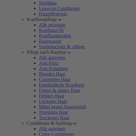
Sprühkur
Leave-in Conditioner
Haarpflegesets
Kopfhautpflege
Alle anzeigen
Kopfhaut-Öl
Kopfhautpeeling
Haarwasser
Sonnenschutz & -pflege
Pflege nach Haartyp
Alle anzeigen
Anti-Frizz
Anti-Schuppen
Blondes Haar
Coloriertes Haar
Empfindliche Kopfhaut
Feines & glattes Haar
Fettiges Haar
Lockiges Haar
Mittel gegen Haarausfall
Normales Haar
Trockenes Haar
Conditioner & Spülung
Alle anzeigen
Color-Conditioner