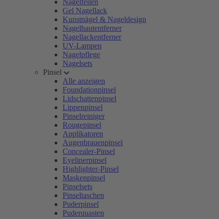
Nagelfeilen
Gel Nagellack
Kunstnägel & Nageldesign
Nagelhautentferner
Nagellackentferner
UV-Lampen
Nagelpflege
Nagelsets
Pinsel
Alle anzeigen
Foundationpinsel
Lidschattenpinsel
Lippenpinsel
Pinselreiniger
Rougepinsel
Applikatoren
Augenbrauenpinsel
Concealer-Pinsel
Eyelinerpinsel
Highlighter-Pinsel
Maskenpinsel
Pinselsets
Pinseltaschen
Puderpinsel
Puderquasten