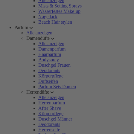
Alle anzeigen
Mists & Setting Sprays
Wasserfestes Make-up
Nagellack
Beach Hair stylen
Parfum
Alle anzeigen
Damendüfte
Alle anzeigen
Damenparfum
Haarparfum
Bodyspray
Duschgel Frauen
Deodorants
Körperpflege
Duftseifen
Parfum Sets Damen
Herrendüfte
Alle anzeigen
Herrenparfum
After Shave
Körperpflege
Duschgel Männer
Deodorants
Herrenseife