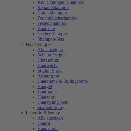
Anti-Schuppen-Shampoo
Repair-Shampoo
Color-Shampoo
Feuchtigkeitsshampoo
Festes Shampoo
Haarseife
Lockenshampoo
Shampoo-Sets
Haarstyling
Alle anzeigen
Schaumfestiger
Hitzeschutz
Haarwachs
Styling Spray
Ansatzspray
Haarcreme & Stylingcreme
Haargel
Haarpuder
Haarspray
Haarstyling-Sets
Sea Salt Spray
Leave-In Pflege
Alle anzeigen
Haaröl
Haarserum