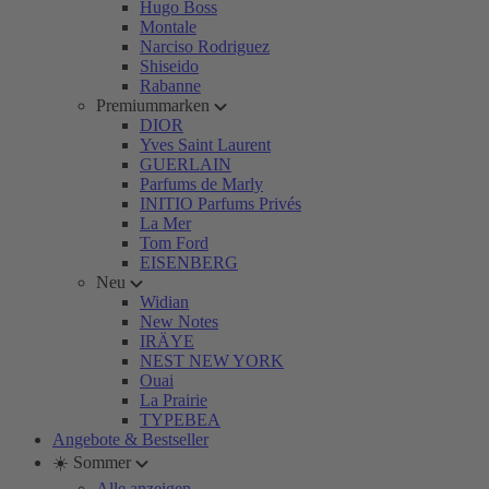
Hugo Boss
Montale
Narciso Rodriguez
Shiseido
Rabanne
Premiummarken
DIOR
Yves Saint Laurent
GUERLAIN
Parfums de Marly
INITIO Parfums Privés
La Mer
Tom Ford
EISENBERG
Neu
Widian
New Notes
IRÄYE
NEST NEW YORK
Ouai
La Prairie
TYPEBEA
Angebote & Bestseller
☀️ Sommer
Alle anzeigen