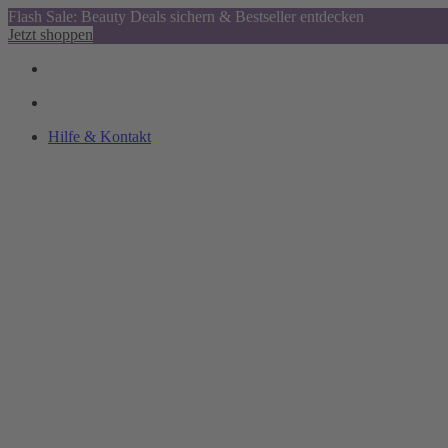
Flash Sale: Beauty Deals sichern & Bestseller entdecken
Jetzt shoppen
Hilfe & Kontakt