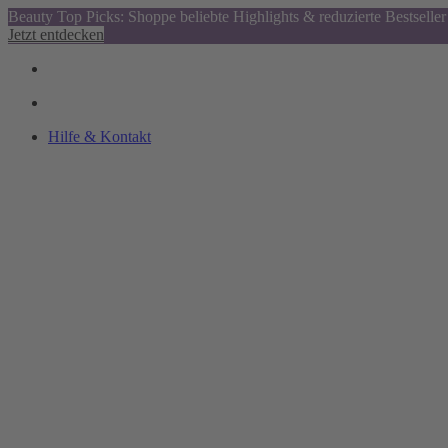
Beauty Top Picks: Shoppe beliebte Highlights & reduzierte Bestseller
Jetzt entdecken
Hilfe & Kontakt