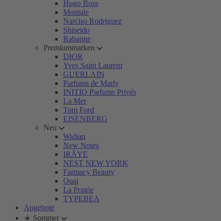
Hugo Boss
Montale
Narciso Rodriguez
Shiseido
Rabanne
Premiummarken
DIOR
Yves Saint Laurent
GUERLAIN
Parfums de Marly
INITIO Parfums Privés
La Mer
Tom Ford
EISENBERG
Neu
Widian
New Notes
IRÄYE
NEST NEW YORK
Farmacy Beauty
Ouai
La Prairie
TYPEBEA
Angebote
☀️ Sommer