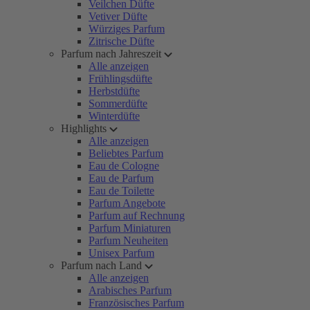
Veilchen Düfte
Vetiver Düfte
Würziges Parfum
Zitrische Düfte
Parfum nach Jahreszeit
Alle anzeigen
Frühlingsdüfte
Herbstdüfte
Sommerdüfte
Winterdüfte
Highlights
Alle anzeigen
Beliebtes Parfum
Eau de Cologne
Eau de Parfum
Eau de Toilette
Parfum Angebote
Parfum auf Rechnung
Parfum Miniaturen
Parfum Neuheiten
Unisex Parfum
Parfum nach Land
Alle anzeigen
Arabisches Parfum
Französisches Parfum