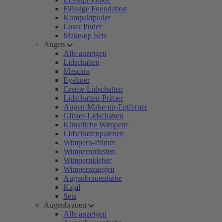
Flüssige Foundation
Kompaktpuder
Loser Puder
Make-up Sets
Augen
Alle anzeigen
Lidschatten
Mascara
Eyeliner
Creme-Lidschatten
Lidschatten-Primer
Augen-Make-up-Entferner
Glitzer-Lidschatten
Künstliche Wimpern
Lidschattenpaletten
Wimpern-Primer
Wimpernbürsten
Wimpernkleber
Wimpernzangen
Augenbrauenfarbe
Kajal
Sets
Augenbrauen
Alle anzeigen