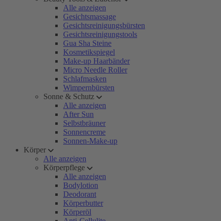
Alle anzeigen
Gesichtsmassage
Gesichtsreinigungsbürsten
Gesichtsreinigungstools
Gua Sha Steine
Kosmetikspiegel
Make-up Haarbänder
Micro Needle Roller
Schlafmasken
Wimpernbürsten
Sonne & Schutz
Alle anzeigen
After Sun
Selbstbräuner
Sonnencreme
Sonnen-Make-up
Körper
Alle anzeigen
Körperpflege
Alle anzeigen
Bodylotion
Deodorant
Körperbutter
Körperöl
Anti-Cellulite