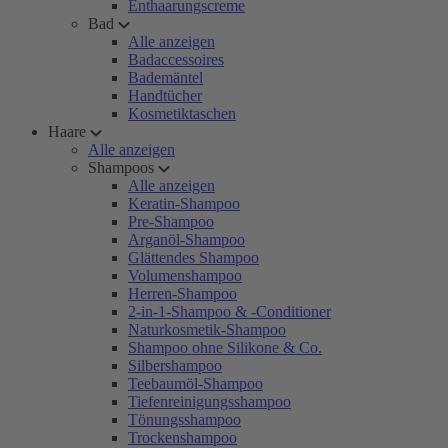
Enthaarungscreme
Bad
Alle anzeigen
Badaccessoires
Bademäntel
Handtücher
Kosmetiktaschen
Haare
Alle anzeigen
Shampoos
Alle anzeigen
Keratin-Shampoo
Pre-Shampoo
Arganöl-Shampoo
Glättendes Shampoo
Volumenshampoo
Herren-Shampoo
2-in-1-Shampoo & -Conditioner
Naturkosmetik-Shampoo
Shampoo ohne Silikone & Co.
Silbershampoo
Teebaumöl-Shampoo
Tiefenreinigungsshampoo
Tönungsshampoo
Trockenshampoo