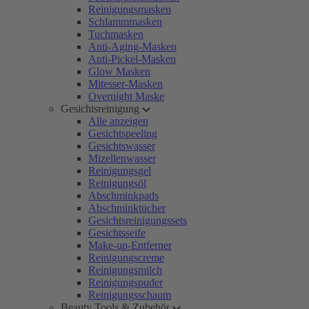
Reinigungsmasken
Schlammmasken
Tuchmasken
Anti-Aging-Masken
Anti-Pickel-Masken
Glow Masken
Mitesser-Masken
Overnight Maske
Gesichtsreinigung
Alle anzeigen
Gesichtspeeling
Gesichtswasser
Mizellenwasser
Reinigungsgel
Reinigungsöl
Abschminkpads
Abschminktücher
Gesichtsreinigungssets
Gesichtsseife
Make-up-Entferner
Reinigungscreme
Reinigungsmilch
Reinigungspuder
Reinigungsschaum
Beauty Tools & Zubehör