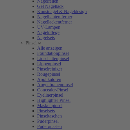
Nagelfeilen
Gel Nagellack
Kunstnägel & Nageldesign
Nagelhautentferner
Nagellackentferner
UV-Lampen
Nagelpflege
Nagelsets
Pinsel
Alle anzeigen
Foundationpinsel
Lidschattenpinsel
Lippenpinsel
Pinselreiniger
Rougepinsel
Applikatoren
Augenbrauenpinsel
Concealer-Pinsel
Eyelinerpinsel
Highlighter-Pinsel
Maskenpinsel
Pinselsets
Pinseltaschen
Puderpinsel
Puderquasten