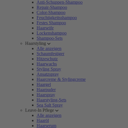
Anti-Schuppen-Shampoo
Repair-Shampoo
Color-Shampoo
Feuchtigkeitsshampoo
Festes Shampoo
Haarseife
Lockenshampoo
Shampoo-Sets
Haarstyling
Alle anzeigen
Schaumfestiger
Hitzeschutz
Haarwachs
Styling Spray
Ansatzspray
Haarcreme & Stylingcreme
Haargel
Haarpuder
Haarspray
Haarstyling-Sets
Sea Salt Spray
Leave-In Pflege
Alle anzeigen
Haaröl
Haarserum