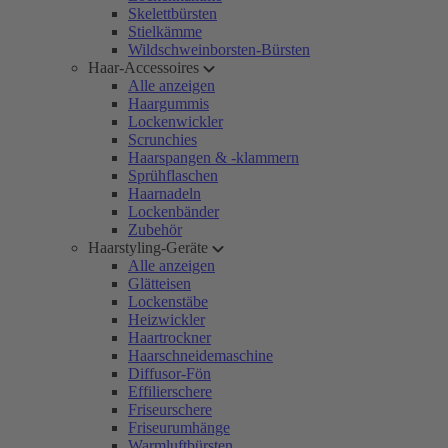
Skelettbürsten
Stielkämme
Wildschweinborsten-Bürsten
Haar-Accessoires
Alle anzeigen
Haargummis
Lockenwickler
Scrunchies
Haarspangen & -klammern
Sprühflaschen
Haarnadeln
Lockenbänder
Zubehör
Haarstyling-Geräte
Alle anzeigen
Glätteisen
Lockenstäbe
Heizwickler
Haartrockner
Haarschneidemaschine
Diffusor-Fön
Effilierschere
Friseurschere
Friseurumhänge
Warmluftbürsten