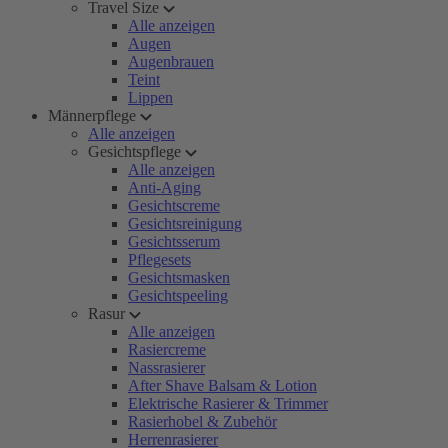
Travel Size
Alle anzeigen
Augen
Augenbrauen
Teint
Lippen
Männerpflege
Alle anzeigen
Gesichtspflege
Alle anzeigen
Anti-Aging
Gesichtscreme
Gesichtsreinigung
Gesichtsserum
Pflegesets
Gesichtsmasken
Gesichtspeeling
Rasur
Alle anzeigen
Rasiercreme
Nassrasierer
After Shave Balsam & Lotion
Elektrische Rasierer & Trimmer
Rasierhobel & Zubehör
Herrenrasierer