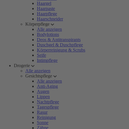
Haargel
Haarpaste
Haarpflege
Haarschneider
Körperpflege
Alle anzeigen
Bodylotions
Deos & Antitranspirants
Duschgel & Duschpflege
Körperreinigung & Scrubs
Seife
Intimpflege
Drogerie
Alle anzeigen
Gesichtspflege
Alle anzeigen
Anti-Aging
Augen
Lippen
Nachtpflege
Tagespflege
Rasur
Reinigung
Sonne
Zähne