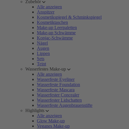
Zubehör
Alle anzeigen
Anspitzer
Kosmetikspiegel & Schminkspiegel
Kosmetiktaschen
Make-up Leerpaletten
Make-up Schwämme
Konjac-Schwämme
Nägel
Augen
Lippen
Sets
Teint
Wasserfestes Make-up
Alle anzeigen
Wasserfeste Eyeliner
Wasserfeste Foundation
Wasserfeste Mascara
Wasserfester Concealer
Wasserfester Lidschatten
Wasserfeste Augenbrauenstifte
Highlights
Alle anzeigen
Glow Make-up
Veganes Make-up