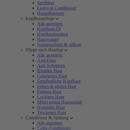
Sprühkur
Leave-in Conditioner
Haarpflegesets
Kopfhautpflege
Alle anzeigen
Kopfhaut-Öl
Kopfhautpeeling
Haarwasser
Sonnenschutz & -pflege
Pflege nach Haartyp
Alle anzeigen
Anti-Frizz
Anti-Schuppen
Blondes Haar
Coloriertes Haar
Empfindliche Kopfhaut
Feines & glattes Haar
Fettiges Haar
Lockiges Haar
Mittel gegen Haarausfall
Normales Haar
Trockenes Haar
Conditioner & Spülung
Alle anzeigen
Color-Conditioner