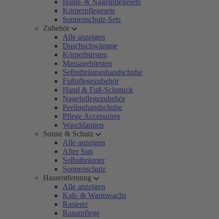
Hand- & Nagelpflegesets
Körperpflegesets
Sonnenschutz-Sets
Zubehör
Alle anzeigen
Duschschwämme
Körperbürsten
Massagebürsten
Selbstbräungshandschuhe
Fußpflegezubehör
Hand & Fuß-Schmuck
Nagelpflegezubehör
Peelinghandschuhe
Pflege Accessoires
Waschlappen
Sonne & Schutz
Alle anzeigen
After Sun
Selbstbräuner
Sonnenschutz
Haarentfernung
Alle anzeigen
Kalt- & Warmwachs
Rasierer
Rasurpflege