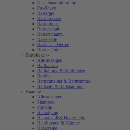
Nasenhaarentfernung
Pre-Shave
Rasiergel
Rasiermesser
Rasierpinsel
Rasierschale
Rasierschaum
Rasierseife
Rasiersets Herren
Rasierständer
Bartpflege
Alle anzeigen
Bartbalsam
Bartkämme & Bartbürsten
Bartöle
Bartschneider & Barttrimmer
Bartseife & Bartshampoo
Haare
Alle anzeigen
Shampoo
Pomade
Haarstyling
Haarausfall & Haarwuchs
Haarbürsten & Kämme
Haarcreme