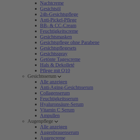
Nachtcreme
Gesichtsöl
24h-Gesichtspflege
Anti-Pickel-Pflege
BB- & CC-Cream
Feuchtigkeitscreme
Gesichtsmasken
Gesichtspflege ohne Parabene
Gesichtspflegesets
Gesichtsspray
Getönte Tagescreme
Hals & Dekolleté
Pflege mit Q10
Gesichtsserum
Alle anzeigen
Anti-Aging-Gesichtsserum
Collagenserum
Feuchtigkeitsserum
Hyaluronsäure-Serum
Vitamin C Serum
Ampullen
Augenpflege
Alle anzeigen
Augenbrauenserum
Augencreme