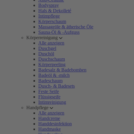
Bodyspray
Hals & Dekolleté
Intimpflege
Körperschaum
Massageöle & ätherische Öle
Sauna-Öl & -Aufguss
Körperreinigung
Alle anzeigen
Duschgel
Duschöl
Duschschaum
Körperpeeling
Badesalz & Badebomben
Badeöl & -milch
Badeschaum
Dusch- & Badesets
Feste Seife
Flüssigseife
Intimreinigung
Handpflege
Alle anzeigen
Handcreme
Handdesinfektion
Handmaske