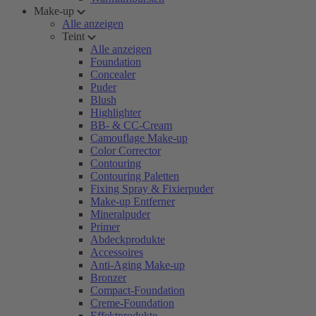
Make-up
Alle anzeigen
Teint
Alle anzeigen
Foundation
Concealer
Puder
Blush
Highlighter
BB- & CC-Cream
Camouflage Make-up
Color Corrector
Contouring
Contouring Paletten
Fixing Spray & Fixierpuder
Make-up Entferner
Mineralpuder
Primer
Abdeckprodukte
Accessoires
Anti-Aging Make-up
Bronzer
Compact-Foundation
Creme-Foundation
Effektprodukte