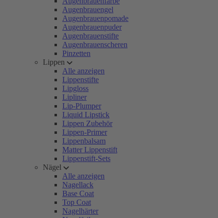
Augenbrauenfarbe
Augenbrauengel
Augenbrauenpomade
Augenbrauenpuder
Augenbrauenstifte
Augenbrauenscheren
Pinzetten
Lippen
Alle anzeigen
Lippenstifte
Lipgloss
Lipliner
Lip-Plumper
Liquid Lipstick
Lippen Zubehör
Lippen-Primer
Lippenbalsam
Matter Lippenstift
Lippenstift-Sets
Nägel
Alle anzeigen
Nagellack
Base Coat
Top Coat
Nagelhärter