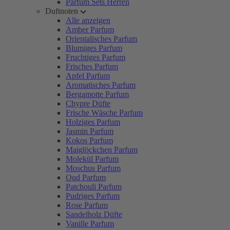
Parfum Sets Herren
Duftnoten
Alle anzeigen
Amber Parfum
Orientalisches Parfum
Blumiges Parfum
Fruchtiges Parfum
Frisches Parfum
Apfel Parfum
Aromatisches Parfum
Bergamotte Parfum
Chypre Düfte
Frische Wäsche Parfum
Holziges Parfum
Jasmin Parfum
Kokos Parfum
Maiglöckchen Parfum
Molekül Parfum
Moschus Parfum
Oud Parfum
Patchouli Parfum
Pudriges Parfum
Rose Parfum
Sandelholz Düfte
Vanille Parfum