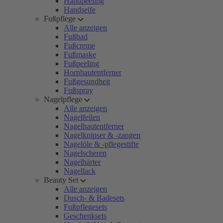
Handpeeling
Handseife
Fußpflege
Alle anzeigen
Fußbad
Fußcreme
Fußmaske
Fußpeeling
Hornhautentferner
Fußgesundheit
Fußspray
Nagelpflege
Alle anzeigen
Nagelfeilen
Nagelhautentferner
Nagelknipser & -zangen
Nagelöle & -pflegestifte
Nagelscheren
Nagelhärter
Nagellack
Beauty Set
Alle anzeigen
Dusch- & Badesets
Fußpflegesets
Geschenksets