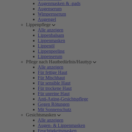
Augenmasken & -pads
Augenserum
Wimpernserum
Augengel
Lippenpflege
Alle anzeigen
Lippenbalsam
Lippenmasken
Lippenöl
Lippenpeeling
Lippenserum
Pflege nach Hautbedürfnis/Hauttyp
Alle anzeigen
Für fettige Haut
Für Mischhaut
Für sensible Haut
Für trockene Haut
Für unreine Haut
Anti-Aging-Gesichtspflege
Gegen Rötungen
Mit Sonnenschutz
Gesichtsmasken
Alle anzeigen
Augen- & Lippenmasken
Feuchtigkeitsmasken