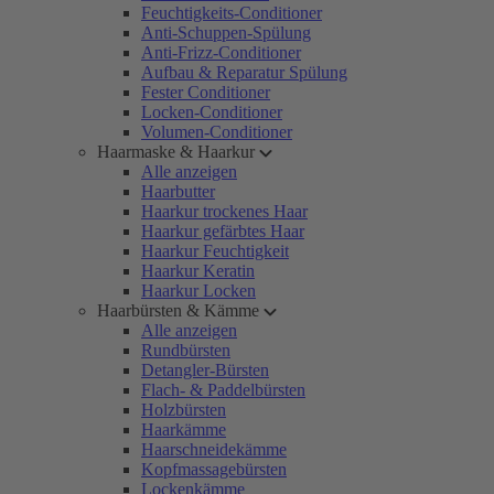
Feuchtigkeits-Conditioner
Anti-Schuppen-Spülung
Anti-Frizz-Conditioner
Aufbau & Reparatur Spülung
Fester Conditioner
Locken-Conditioner
Volumen-Conditioner
Haarmaske & Haarkur
Alle anzeigen
Haarbutter
Haarkur trockenes Haar
Haarkur gefärbtes Haar
Haarkur Feuchtigkeit
Haarkur Keratin
Haarkur Locken
Haarbürsten & Kämme
Alle anzeigen
Rundbürsten
Detangler-Bürsten
Flach- & Paddelbürsten
Holzbürsten
Haarkämme
Haarschneidekämme
Kopfmassagebürsten
Lockenkämme