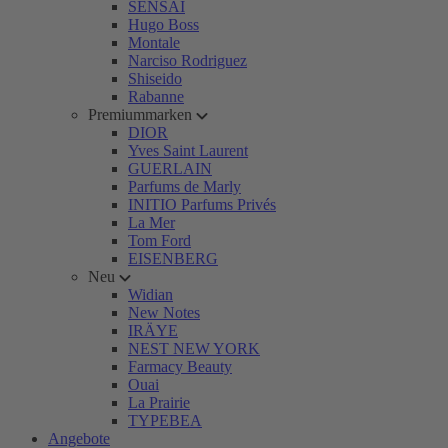
SENSAI
Hugo Boss
Montale
Narciso Rodriguez
Shiseido
Rabanne
Premiummarken
DIOR
Yves Saint Laurent
GUERLAIN
Parfums de Marly
INITIO Parfums Privés
La Mer
Tom Ford
EISENBERG
Neu
Widian
New Notes
IRÄYE
NEST NEW YORK
Farmacy Beauty
Ouai
La Prairie
TYPEBEA
Angebote