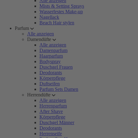
Alle anzeigen
Mists & Setting Sprays
Wasserfestes Make-up
Nagellack
Beach Hair stylen
Parfum
Alle anzeigen
Damendüfte
Alle anzeigen
Damenparfum
Haarparfum
Bodyspray
Duschgel Frauen
Deodorants
Körperpflege
Duftseifen
Parfum Sets Damen
Herrendüfte
Alle anzeigen
Herrenparfum
After Shave
Körperpflege
Duschgel Männer
Deodorants
Herrenseife