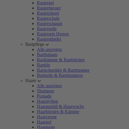
Rasiergel
Rasiermesser
Rasierpinsel
Rasierschale
Rasierschaum
Rasierseife
Rasiersets Herren
Rasierständer
Bartpflege
Alle anzeigen
Bartbalsam
Bartkämme & Bartbürsten
Bartöle
Bartschneider & Barttrimmer
Bartseife & Bartshampoo
Haare
Alle anzeigen
Shampoo
Pomade
Haarstyling
Haarausfall & Haarwuchs
Haarbürsten & Kämme
Haarcreme
Haargel
Haarpaste