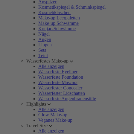
Anspitzer
Kosmetikspiegel & Schminkspiegel
Kosmetiktaschen
Make-up Leerpaletten
Make-up Schwämme
Konjac-Schwämme
Nägel
Augen
Lippen
Sets
Teint
Wasserfestes Make-up
Alle anzeigen
Wasserfeste Eyeliner
Wasserfeste Foundation
Wasserfeste Mascara
Wasserfester Concealer
Wasserfester Lidschatten
Wasserfeste Augenbrauenstifte
Highlights
Alle anzeigen
Glow Make-up
Veganes Make-up
Travel Size
Alle anzeigen