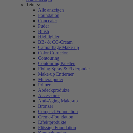
Teint
Alle anzeigen
Foundation
Concealer
Puder
Blush
Highlighter
BB- & CC-Cream
Camouflage Make-up
Color Corrector
Contouring
Contouring Paletten
Fixing Spray & Fixierpuder
Make-up Entferner
Mineralpuder
Primer
Abdeckprodukte
Accessoires
Anti-Aging Make-up
Bronzer
Compact-Foundation
Creme-Foundation
Effektprodukte
Flüssige Foundation
Kompaktpuder