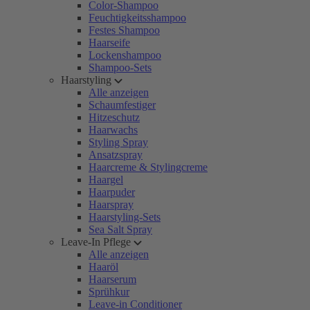
Color-Shampoo
Feuchtigkeitsshampoo
Festes Shampoo
Haarseife
Lockenshampoo
Shampoo-Sets
Haarstyling
Alle anzeigen
Schaumfestiger
Hitzeschutz
Haarwachs
Styling Spray
Ansatzspray
Haarcreme & Stylingcreme
Haargel
Haarpuder
Haarspray
Haarstyling-Sets
Sea Salt Spray
Leave-In Pflege
Alle anzeigen
Haaröl
Haarserum
Sprühkur
Leave-in Conditioner