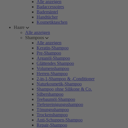
Alle anzeigen
Badaccessoires
Bademäntel
Handtücher
Kosmetiktaschen
Haare
Alle anzeigen
Shampoos
Alle anzeigen
Keratin-Shampoo
Pre-Shampoo
Arganöl-Shampoo
Glättendes Shampoo
Volumenshampoo
Herren-Shampoo
2-in-1-Shampoo & -Conditioner
Naturkosmetik-Shampoo
Shampoo ohne Silikone & Co.
Silbershampoo
Teebaumöl-Shampoo
Tiefenreinigungsshampoo
Tönungsshampoo
Trockenshampoo
Anti-Schuppen-Shampoo
Repair-Shampoo