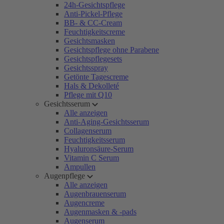
24h-Gesichtspflege
Anti-Pickel-Pflege
BB- & CC-Cream
Feuchtigkeitscreme
Gesichtsmasken
Gesichtspflege ohne Parabene
Gesichtspflegesets
Gesichtsspray
Getönte Tagescreme
Hals & Dekolleté
Pflege mit Q10
Gesichtsserum
Alle anzeigen
Anti-Aging-Gesichtsserum
Collagenserum
Feuchtigkeitsserum
Hyaluronsäure-Serum
Vitamin C Serum
Ampullen
Augenpflege
Alle anzeigen
Augenbrauenserum
Augencreme
Augenmasken & -pads
Augenserum