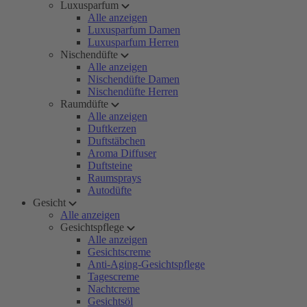
Luxusparfum
Alle anzeigen
Luxusparfum Damen
Luxusparfum Herren
Nischendüfte
Alle anzeigen
Nischendüfte Damen
Nischendüfte Herren
Raumdüfte
Alle anzeigen
Duftkerzen
Duftstäbchen
Aroma Diffuser
Duftsteine
Raumsprays
Autodüfte
Gesicht
Alle anzeigen
Gesichtspflege
Alle anzeigen
Gesichtscreme
Anti-Aging-Gesichtspflege
Tagescreme
Nachtcreme
Gesichtsöl