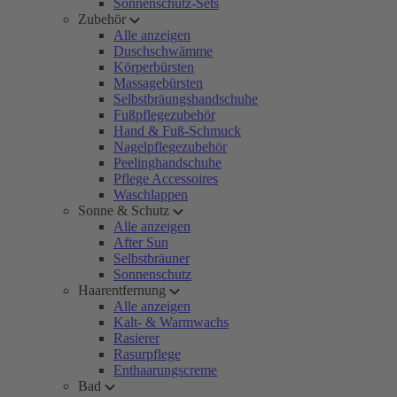
Sonnenschutz-Sets
Zubehör
Alle anzeigen
Duschschwämme
Körperbürsten
Massagebürsten
Selbstbräungshandschuhe
Fußpflegezubehör
Hand & Fuß-Schmuck
Nagelpflegezubehör
Peelinghandschuhe
Pflege Accessoires
Waschlappen
Sonne & Schutz
Alle anzeigen
After Sun
Selbstbräuner
Sonnenschutz
Haarentfernung
Alle anzeigen
Kalt- & Warmwachs
Rasierer
Rasurpflege
Enthaarungscreme
Bad