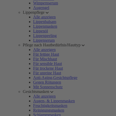
Wimpernserum
Augengel
Lippenpflege
Alle anzeigen
Lippenbalsam
Lippenmasken
Lippenöl
Lippenpeeling
Lippenserum
Pflege nach Hautbedürfnis/Hauttyp
Alle anzeigen
Für fettige Haut
Für Mischhaut
Für sensible Haut
Für trockene Haut
Für unreine Haut
Anti-Aging-Gesichtspflege
Gegen Rötungen
Mit Sonnenschutz
Gesichtsmasken
Alle anzeigen
Augen- & Lippenmasken
Feuchtigkeitsmasken
Reinigungsmasken
Schlammmasken