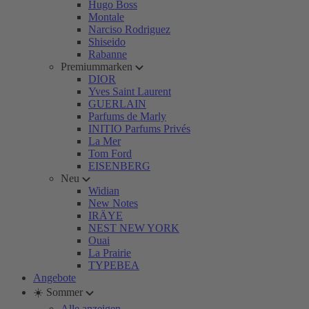
Hugo Boss
Montale
Narciso Rodriguez
Shiseido
Rabanne
Premiummarken
DIOR
Yves Saint Laurent
GUERLAIN
Parfums de Marly
INITIO Parfums Privés
La Mer
Tom Ford
EISENBERG
Neu
Widian
New Notes
IRÄYE
NEST NEW YORK
Ouai
La Prairie
TYPEBEA
Angebote
☀️ Sommer
Alle anzeigen