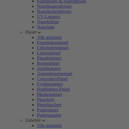
Kunstnägel & Nageldesign
Nagelhautentferner
Nagellackentferner
UV-Lampen
Nagelpflege
Nagelsets
Pinsel
Alle anzeigen
Foundationpinsel
Lidschattenpinsel
Lippenpinsel
Pinselreiniger
Rougepinsel
Applikatoren
Augenbrauenpinsel
Concealer-Pinsel
Eyelinerpinsel
Highlighter-Pinsel
Maskenpinsel
Pinselsets
Pinseltaschen
Puderpinsel
Puderquasten
Zubehör
Alle anzeigen