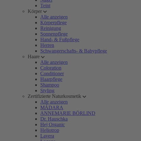
Teint
Körper
Alle anzeigen
Körperpflege
Reinigung
Sonnenpflege
Hand- & Fußpflege
Herren
Schwangerschafts- & Babypflege
Haare
Alle anzeigen
Coloration
Conditioner
Haarpflege
Shampoo
Styling
Zertifizierte Naturkosmetik
Alle anzeigen
MÁDARA
ANNEMARIE BÖRLIND
Dr. Hauschka
Hej Organic
Heliotrop
Lavera