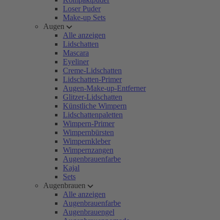
Loser Puder
Make-up Sets
Augen
Alle anzeigen
Lidschatten
Mascara
Eyeliner
Creme-Lidschatten
Lidschatten-Primer
Augen-Make-up-Entferner
Glitzer-Lidschatten
Künstliche Wimpern
Lidschattenpaletten
Wimpern-Primer
Wimpernbürsten
Wimpernkleber
Wimpernzangen
Augenbrauenfarbe
Kajal
Sets
Augenbrauen
Alle anzeigen
Augenbrauenfarbe
Augenbrauengel