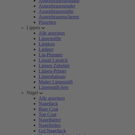
Augenbrauenpomade
Augenbrauenpuder
Augenbrauenstifte
Augenbrauenscheren
Pinzetten
Lippen
Alle anzeigen
Lippenstifte
Lipgloss
Lipliner
Lip-Plumper
Liquid Lipstick
Lippen Zubehör
Lippen-Primer
Lippenbalsam
Matter Lippenstift
Lippenstift-Sets
Nägel
Alle anzeigen
Nagellack
Base Coat
Top Coat
Nagelhärter
Nagelfeilen
Gel Nagellack