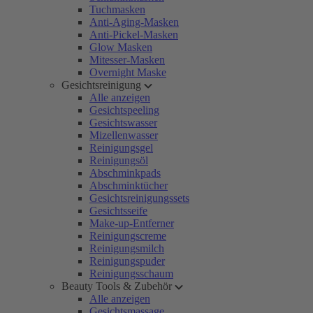
Tuchmasken
Anti-Aging-Masken
Anti-Pickel-Masken
Glow Masken
Mitesser-Masken
Overnight Maske
Gesichtsreinigung
Alle anzeigen
Gesichtspeeling
Gesichtswasser
Mizellenwasser
Reinigungsgel
Reinigungsöl
Abschminkpads
Abschminktücher
Gesichtsreinigungssets
Gesichtsseife
Make-up-Entferner
Reinigungscreme
Reinigungsmilch
Reinigungspuder
Reinigungsschaum
Beauty Tools & Zubehör
Alle anzeigen
Gesichtsmassage