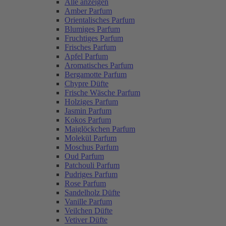
Alle anzeigen
Amber Parfum
Orientalisches Parfum
Blumiges Parfum
Fruchtiges Parfum
Frisches Parfum
Apfel Parfum
Aromatisches Parfum
Bergamotte Parfum
Chypre Düfte
Frische Wäsche Parfum
Holziges Parfum
Jasmin Parfum
Kokos Parfum
Maiglöckchen Parfum
Molekül Parfum
Moschus Parfum
Oud Parfum
Patchouli Parfum
Pudriges Parfum
Rose Parfum
Sandelholz Düfte
Vanille Parfum
Veilchen Düfte
Vetiver Düfte