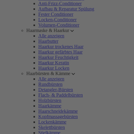
Anti-Frizz-Conditioner
Aufbau & Reparatur Spülung
Fester Conditioner
Locken-Conditioner
Volumen-Conditioner
Haarmaske & Haarkur
Alle anzeigen
Haarbutter
Haarkur trockenes Haar
Haarkur gefärbtes Haar
Haarkur Feuchtigkeit
Haarkur Keratin
Haarkur Locken
Haarbürsten & Kämme
Alle anzeigen
Rundbürsten
Detangler-Bürsten
Flach- & Paddelbürsten
Holzbürsten
Haarkämme
Haarschneidekämme
Kopfmassagebürsten
Lockenkämme
Skelettbürsten
Stielkämme