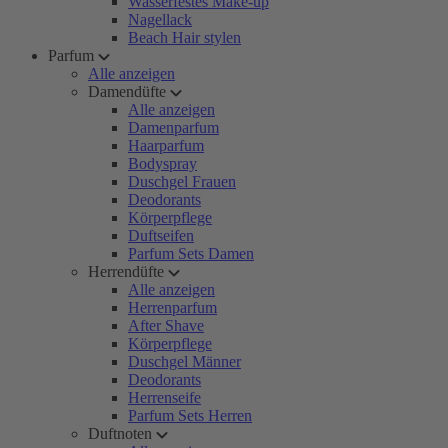
Wasserfestes Make-up
Nagellack
Beach Hair stylen
Parfum
Alle anzeigen
Damendüfte
Alle anzeigen
Damenparfum
Haarparfum
Bodyspray
Duschgel Frauen
Deodorants
Körperpflege
Duftseifen
Parfum Sets Damen
Herrendüfte
Alle anzeigen
Herrenparfum
After Shave
Körperpflege
Duschgel Männer
Deodorants
Herrenseife
Parfum Sets Herren
Duftnoten