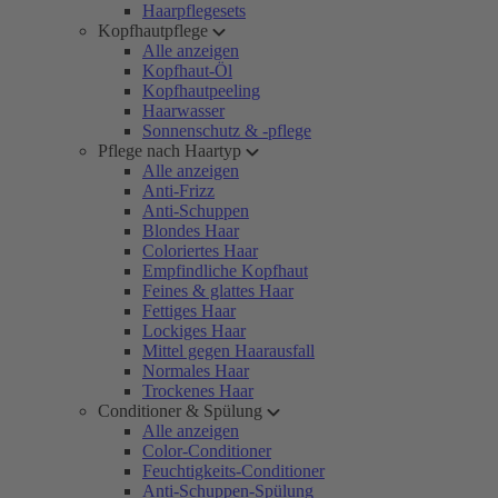
Haarpflegesets
Kopfhautpflege
Alle anzeigen
Kopfhaut-Öl
Kopfhautpeeling
Haarwasser
Sonnenschutz & -pflege
Pflege nach Haartyp
Alle anzeigen
Anti-Frizz
Anti-Schuppen
Blondes Haar
Coloriertes Haar
Empfindliche Kopfhaut
Feines & glattes Haar
Fettiges Haar
Lockiges Haar
Mittel gegen Haarausfall
Normales Haar
Trockenes Haar
Conditioner & Spülung
Alle anzeigen
Color-Conditioner
Feuchtigkeits-Conditioner
Anti-Schuppen-Spülung