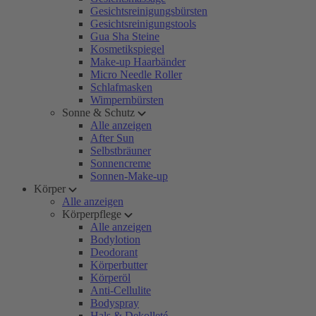
Gesichtsreinigungsbürsten
Gesichtsreinigungstools
Gua Sha Steine
Kosmetikspiegel
Make-up Haarbänder
Micro Needle Roller
Schlafmasken
Wimpernbürsten
Sonne & Schutz
Alle anzeigen
After Sun
Selbstbräuner
Sonnencreme
Sonnen-Make-up
Körper
Alle anzeigen
Körperpflege
Alle anzeigen
Bodylotion
Deodorant
Körperbutter
Körperöl
Anti-Cellulite
Bodyspray
Hals & Dekolleté