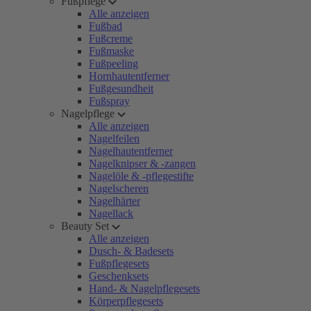
Fußpflege
Alle anzeigen
Fußbad
Fußcreme
Fußmaske
Fußpeeling
Hornhautentferner
Fußgesundheit
Fußspray
Nagelpflege
Alle anzeigen
Nagelfeilen
Nagelhautentferner
Nagelknipser & -zangen
Nagelöle & -pflegestifte
Nagelscheren
Nagelhärter
Nagellack
Beauty Set
Alle anzeigen
Dusch- & Badesets
Fußpflegesets
Geschenksets
Hand- & Nagelpflegesets
Körperpflegesets