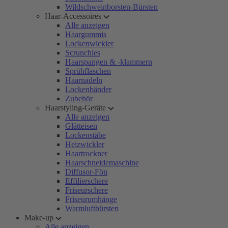
Wildschweinborsten-Bürsten
Haar-Accessoires
Alle anzeigen
Haargummis
Lockenwickler
Scrunchies
Haarspangen & -klammern
Sprühflaschen
Haarnadeln
Lockenbänder
Zubehör
Haarstyling-Geräte
Alle anzeigen
Glätteisen
Lockenstäbe
Heizwickler
Haartrockner
Haarschneidemaschine
Diffusor-Fön
Effilierschere
Friseurschere
Friseurumhänge
Warmluftbürsten
Make-up
Alle anzeigen