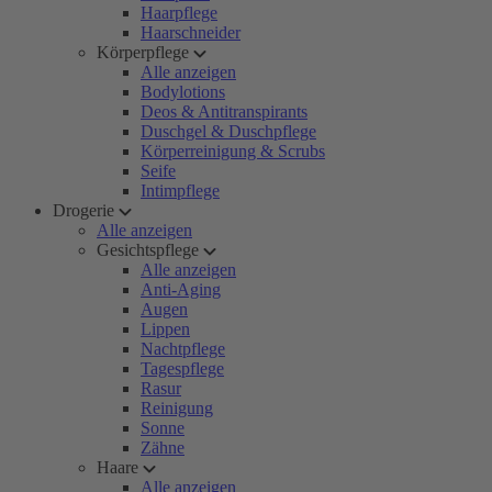
Haarpflege
Haarschneider
Körperpflege
Alle anzeigen
Bodylotions
Deos & Antitranspirants
Duschgel & Duschpflege
Körperreinigung & Scrubs
Seife
Intimpflege
Drogerie
Alle anzeigen
Gesichtspflege
Alle anzeigen
Anti-Aging
Augen
Lippen
Nachtpflege
Tagespflege
Rasur
Reinigung
Sonne
Zähne
Haare
Alle anzeigen