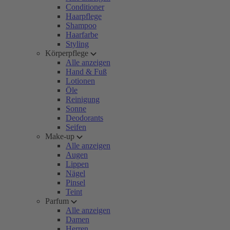
Conditioner
Haarpflege
Shampoo
Haarfarbe
Styling
Körperpflege
Alle anzeigen
Hand & Fuß
Lotionen
Öle
Reinigung
Sonne
Deodorants
Seifen
Make-up
Alle anzeigen
Augen
Lippen
Nägel
Pinsel
Teint
Parfum
Alle anzeigen
Damen
Herren