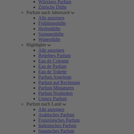
Würziges Parfum
Zitrische Düfte
Parfum nach Jahreszeit
Alle anzeigen
Frühlingsdüfte
Herbstdüfte
Sommerdüfte
Winterdüfte
Highlights
Alle anzeigen
Beliebtes Parfum
Eau de Cologne
Eau de Parfum
Eau de Toilette
Parfum Angebote
Parfum auf Rechnung
Parfum Miniaturen
Parfum Neuheiten
Unisex Parfum
Parfum nach Land
Alle anzeigen
Arabisches Parfum
Französisches Parfum
Italienisches Parfum
Spanisches Parfum