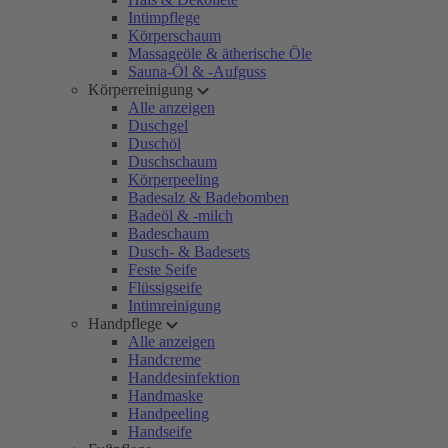
Intimpflege
Körperschaum
Massageöle & ätherische Öle
Sauna-Öl & -Aufguss
Körperreinigung
Alle anzeigen
Duschgel
Duschöl
Duschschaum
Körperpeeling
Badesalz & Badebomben
Badeöl & -milch
Badeschaum
Dusch- & Badesets
Feste Seife
Flüssigseife
Intimreinigung
Handpflege
Alle anzeigen
Handcreme
Handdesinfektion
Handmaske
Handpeeling
Handseife