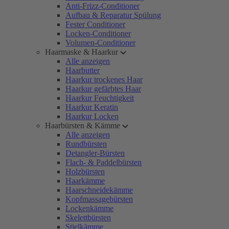
Anti-Frizz-Conditioner
Aufbau & Reparatur Spülung
Fester Conditioner
Locken-Conditioner
Volumen-Conditioner
Haarmaske & Haarkur
Alle anzeigen
Haarbutter
Haarkur trockenes Haar
Haarkur gefärbtes Haar
Haarkur Feuchtigkeit
Haarkur Keratin
Haarkur Locken
Haarbürsten & Kämme
Alle anzeigen
Rundbürsten
Detangler-Bürsten
Flach- & Paddelbürsten
Holzbürsten
Haarkämme
Haarschneidekämme
Kopfmassagebürsten
Lockenkämme
Skelettbürsten
Stielkämme