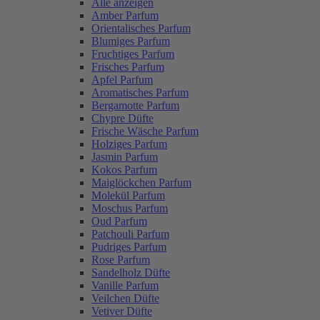
Alle anzeigen
Amber Parfum
Orientalisches Parfum
Blumiges Parfum
Fruchtiges Parfum
Frisches Parfum
Apfel Parfum
Aromatisches Parfum
Bergamotte Parfum
Chypre Düfte
Frische Wäsche Parfum
Holziges Parfum
Jasmin Parfum
Kokos Parfum
Maiglöckchen Parfum
Molekül Parfum
Moschus Parfum
Oud Parfum
Patchouli Parfum
Pudriges Parfum
Rose Parfum
Sandelholz Düfte
Vanille Parfum
Veilchen Düfte
Vetiver Düfte