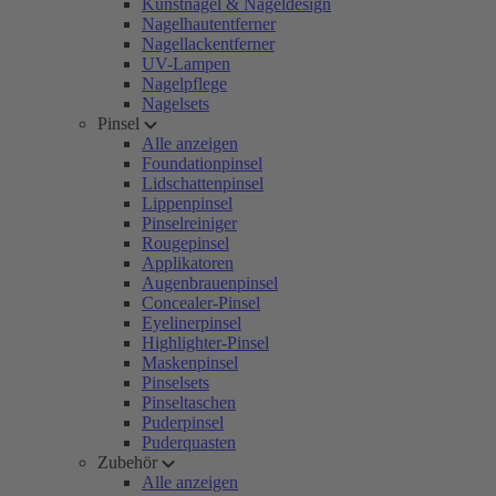
Kunstnägel & Nageldesign
Nagelhautentferner
Nagellackentferner
UV-Lampen
Nagelpflege
Nagelsets
Pinsel
Alle anzeigen
Foundationpinsel
Lidschattenpinsel
Lippenpinsel
Pinselreiniger
Rougepinsel
Applikatoren
Augenbrauenpinsel
Concealer-Pinsel
Eyelinerpinsel
Highlighter-Pinsel
Maskenpinsel
Pinselsets
Pinseltaschen
Puderpinsel
Puderquasten
Zubehör
Alle anzeigen