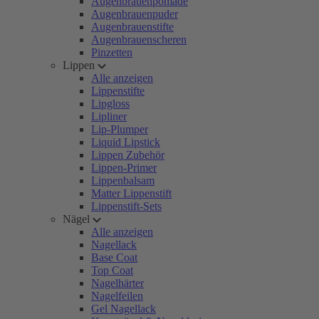
Augenbrauenpomade
Augenbrauenpuder
Augenbrauenstifte
Augenbrauenscheren
Pinzetten
Lippen
Alle anzeigen
Lippenstifte
Lipgloss
Lipliner
Lip-Plumper
Liquid Lipstick
Lippen Zubehör
Lippen-Primer
Lippenbalsam
Matter Lippenstift
Lippenstift-Sets
Nägel
Alle anzeigen
Nagellack
Base Coat
Top Coat
Nagelhärter
Nagelfeilen
Gel Nagellack