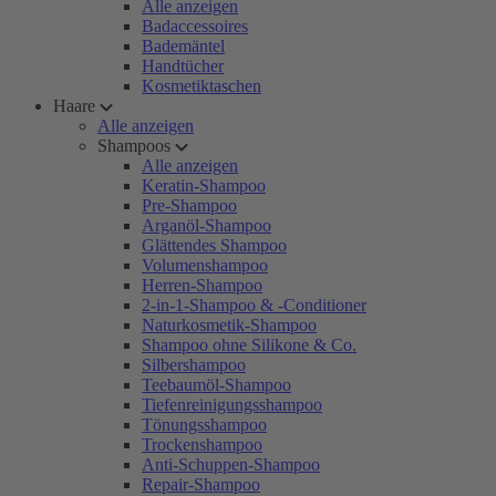
Alle anzeigen
Badaccessoires
Bademäntel
Handtücher
Kosmetiktaschen
Haare
Alle anzeigen
Shampoos
Alle anzeigen
Keratin-Shampoo
Pre-Shampoo
Arganöl-Shampoo
Glättendes Shampoo
Volumenshampoo
Herren-Shampoo
2-in-1-Shampoo & -Conditioner
Naturkosmetik-Shampoo
Shampoo ohne Silikone & Co.
Silbershampoo
Teebaumöl-Shampoo
Tiefenreinigungsshampoo
Tönungsshampoo
Trockenshampoo
Anti-Schuppen-Shampoo
Repair-Shampoo