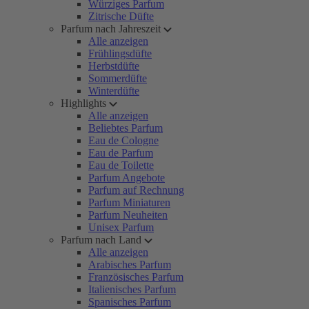
Würziges Parfum
Zitrische Düfte
Parfum nach Jahreszeit
Alle anzeigen
Frühlingsdüfte
Herbstdüfte
Sommerdüfte
Winterdüfte
Highlights
Alle anzeigen
Beliebtes Parfum
Eau de Cologne
Eau de Parfum
Eau de Toilette
Parfum Angebote
Parfum auf Rechnung
Parfum Miniaturen
Parfum Neuheiten
Unisex Parfum
Parfum nach Land
Alle anzeigen
Arabisches Parfum
Französisches Parfum
Italienisches Parfum
Spanisches Parfum