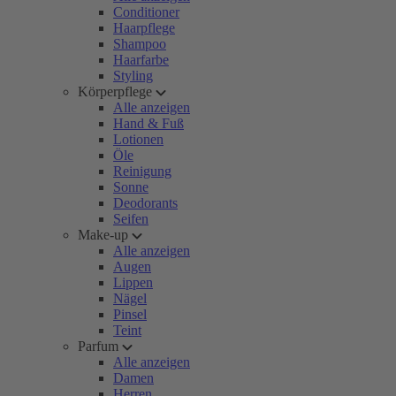
Conditioner
Haarpflege
Shampoo
Haarfarbe
Styling
Körperpflege
Alle anzeigen
Hand & Fuß
Lotionen
Öle
Reinigung
Sonne
Deodorants
Seifen
Make-up
Alle anzeigen
Augen
Lippen
Nägel
Pinsel
Teint
Parfum
Alle anzeigen
Damen
Herren