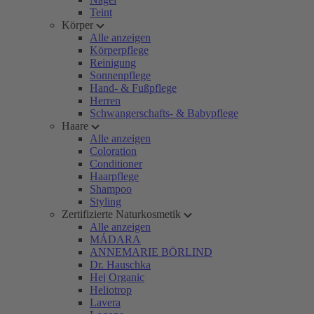
Teint
Körper
Alle anzeigen
Körperpflege
Reinigung
Sonnenpflege
Hand- & Fußpflege
Herren
Schwangerschafts- & Babypflege
Haare
Alle anzeigen
Coloration
Conditioner
Haarpflege
Shampoo
Styling
Zertifizierte Naturkosmetik
Alle anzeigen
MÁDARA
ANNEMARIE BÖRLIND
Dr. Hauschka
Hej Organic
Heliotrop
Lavera