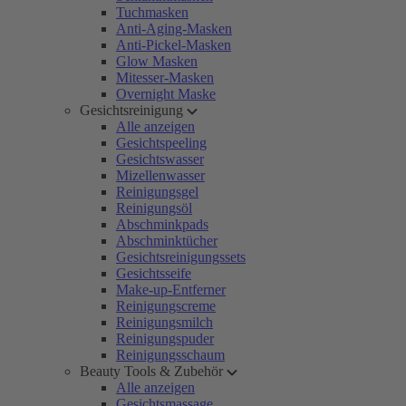
Tuchmasken
Anti-Aging-Masken
Anti-Pickel-Masken
Glow Masken
Mitesser-Masken
Overnight Maske
Gesichtsreinigung
Alle anzeigen
Gesichtspeeling
Gesichtswasser
Mizellenwasser
Reinigungsgel
Reinigungsöl
Abschminkpads
Abschminktücher
Gesichtsreinigungssets
Gesichtsseife
Make-up-Entferner
Reinigungscreme
Reinigungsmilch
Reinigungspuder
Reinigungsschaum
Beauty Tools & Zubehör
Alle anzeigen
Gesichtsmassage