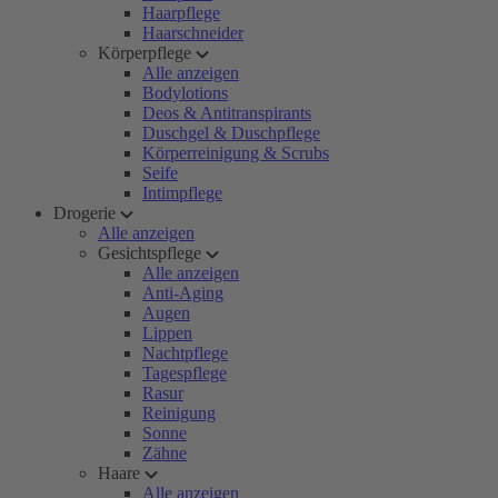
Haarpflege
Haarschneider
Körperpflege
Alle anzeigen
Bodylotions
Deos & Antitranspirants
Duschgel & Duschpflege
Körperreinigung & Scrubs
Seife
Intimpflege
Drogerie
Alle anzeigen
Gesichtspflege
Alle anzeigen
Anti-Aging
Augen
Lippen
Nachtpflege
Tagespflege
Rasur
Reinigung
Sonne
Zähne
Haare
Alle anzeigen