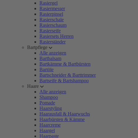
Rasiergel
Rasiermesser
Rasierpinsel
Rasierschale
Rasierschaum
Rasierseife
Rasiersets Herren
Rasierständer
Bartpflege
Alle anzeigen
Bartbalsam
Bartkämme & Bartbürsten
Bartöle
Bartschneider & Barttrimmer
Bartseife & Bartshampoo
Haare
Alle anzeigen
Shampoo
Pomade
Haarstyling
Haarausfall & Haarwuchs
Haarbürsten & Kämme
Haarcreme
Haargel
Haarpaste