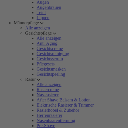
Augen
Augenbrauen
Teint
Lippen
Männerpflege
Alle anzeigen
Gesichtspflege
Alle anzeigen
Anti-Aging
Gesichtscreme
Gesichtsreinigung
Gesichtsserum
Pflegesets
Gesichtsmasken
Gesichtspeeling
Rasur
Alle anzeigen
Rasiercreme
Nassrasierer
After Shave Balsam & Lotion
Elektrische Rasierer & Trimmer
Rasierhobel & Zubehör
Herrenrasierer
Nasenhaarentfernung
Pre-Shave