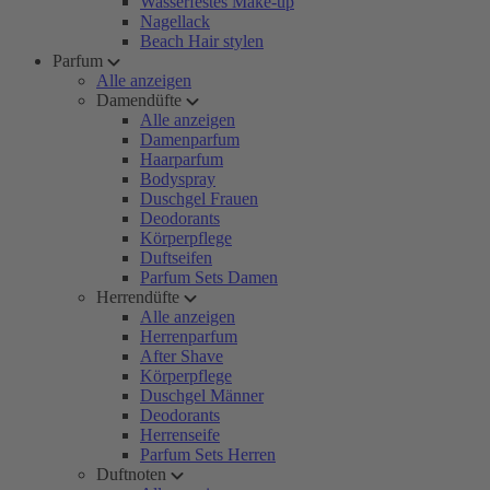
Wasserfestes Make-up
Nagellack
Beach Hair stylen
Parfum
Alle anzeigen
Damendüfte
Alle anzeigen
Damenparfum
Haarparfum
Bodyspray
Duschgel Frauen
Deodorants
Körperpflege
Duftseifen
Parfum Sets Damen
Herrendüfte
Alle anzeigen
Herrenparfum
After Shave
Körperpflege
Duschgel Männer
Deodorants
Herrenseife
Parfum Sets Herren
Duftnoten