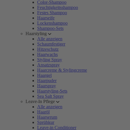
Color-Shampoo
Feuchtigkeitsshampoo
Festes Shampoo
Haarseife
Lockenshampoo
Shampoo-Sets
Haarstyling
Alle anzeigen
Schaumfestiger
Hitzeschutz
Haarwachs
Styling Spray
Ansatzspray
Haarcreme & Stylingcreme
Haargel
Haarpuder
Haarspray
Haarstyling-Sets
Sea Salt Spray
Leave-In Pflege
Alle anzeigen
Haaröl
Haarserum
Sprühkur
Leave-in Conditioner