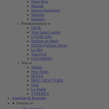
Hugo Boss
Montale
Narciso Rodriguez
Shiseido
Rabanne
Premiummarken
DIOR
Yves Saint Laurent
GUERLAIN
Parfums de Marly
INITIO Parfums Privés
La Mer
Tom Ford
EISENBERG
Neu
Widian
New Notes
IRÄYE
NEST NEW YORK
Ouai
La Prairie
TYPEBEA
Angebote & Bestseller
☀️ Sommer
Alle anzeigen