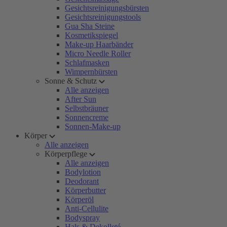
Gesichtsreinigungsbürsten
Gesichtsreinigungstools
Gua Sha Steine
Kosmetikspiegel
Make-up Haarbänder
Micro Needle Roller
Schlafmasken
Wimpernbürsten
Sonne & Schutz
Alle anzeigen
After Sun
Selbstbräuner
Sonnencreme
Sonnen-Make-up
Körper
Alle anzeigen
Körperpflege
Alle anzeigen
Bodylotion
Deodorant
Körperbutter
Körperöl
Anti-Cellulite
Bodyspray
Hals & Dekolleté