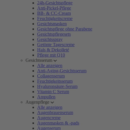
24h-Gesichtspflege
Anti-Pickel-Pflege
BB- & CC-Cream
Feuchtigkeitscreme
Gesichtsmasken
Gesichtspflege ohne Parabene
Gesichtspflegesets
Gesichtsspray
Getönte Tagescreme
Hals & Dekolleté
Pflege mit Q10
Gesichtsserum
Alle anzeigen
Anti-Aging-Gesichtsserum
Collagenserum
Feuchtigkeitsserum
Hyaluronsäure-Serum
Vitamin C Serum
Ampullen
Augenpflege
Alle anzeigen
Augenbrauenserum
Augencreme
Augenmasken & -pads
Augenserum