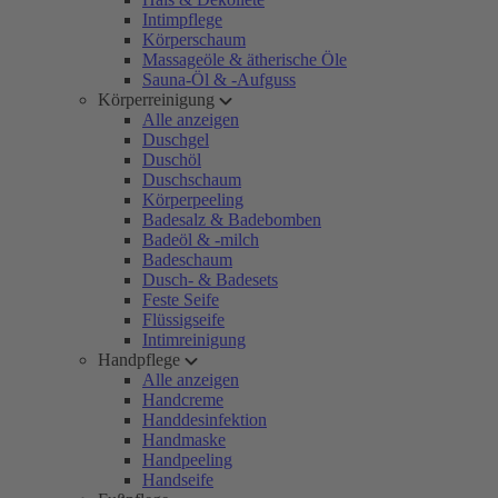
Intimpflege
Körperschaum
Massageöle & ätherische Öle
Sauna-Öl & -Aufguss
Körperreinigung
Alle anzeigen
Duschgel
Duschöl
Duschschaum
Körperpeeling
Badesalz & Badebomben
Badeöl & -milch
Badeschaum
Dusch- & Badesets
Feste Seife
Flüssigseife
Intimreinigung
Handpflege
Alle anzeigen
Handcreme
Handdesinfektion
Handmaske
Handpeeling
Handseife