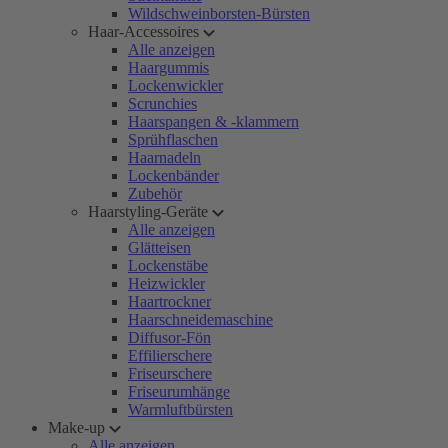
Wildschweinborsten-Bürsten
Haar-Accessoires
Alle anzeigen
Haargummis
Lockenwickler
Scrunchies
Haarspangen & -klammern
Sprühflaschen
Haarnadeln
Lockenbänder
Zubehör
Haarstyling-Geräte
Alle anzeigen
Glätteisen
Lockenstäbe
Heizwickler
Haartrockner
Haarschneidemaschine
Diffusor-Fön
Effilierschere
Friseurschere
Friseurumhänge
Warmluftbürsten
Make-up
Alle anzeigen