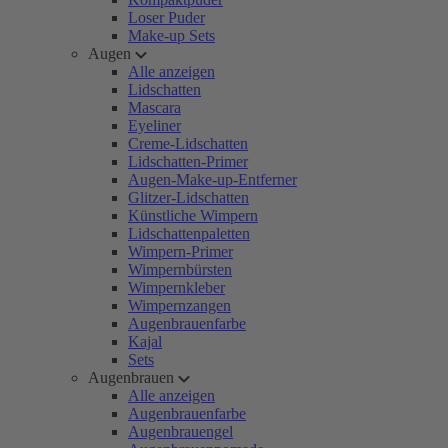
Loser Puder
Make-up Sets
Augen
Alle anzeigen
Lidschatten
Mascara
Eyeliner
Creme-Lidschatten
Lidschatten-Primer
Augen-Make-up-Entferner
Glitzer-Lidschatten
Künstliche Wimpern
Lidschattenpaletten
Wimpern-Primer
Wimpernbürsten
Wimpernkleber
Wimpernzangen
Augenbrauenfarbe
Kajal
Sets
Augenbrauen
Alle anzeigen
Augenbrauenfarbe
Augenbrauengel