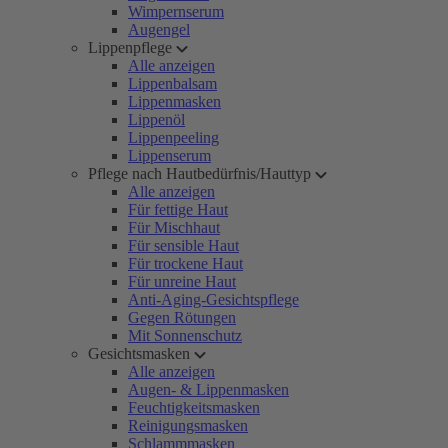
Wimpernserum
Augengel
Lippenpflege
Alle anzeigen
Lippenbalsam
Lippenmasken
Lippenöl
Lippenpeeling
Lippenserum
Pflege nach Hautbedürfnis/Hauttyp
Alle anzeigen
Für fettige Haut
Für Mischhaut
Für sensible Haut
Für trockene Haut
Für unreine Haut
Anti-Aging-Gesichtspflege
Gegen Rötungen
Mit Sonnenschutz
Gesichtsmasken
Alle anzeigen
Augen- & Lippenmasken
Feuchtigkeitsmasken
Reinigungsmasken
Schlammmasken