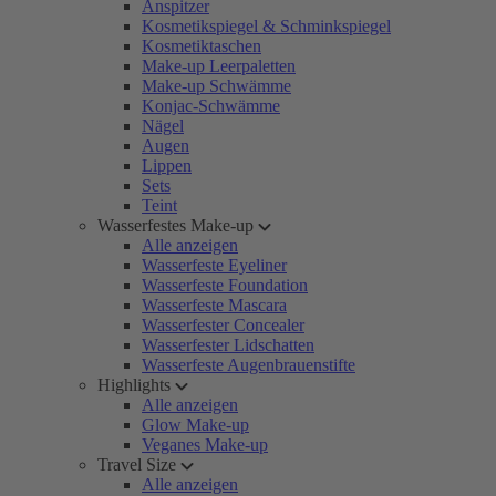
Anspitzer
Kosmetikspiegel & Schminkspiegel
Kosmetiktaschen
Make-up Leerpaletten
Make-up Schwämme
Konjac-Schwämme
Nägel
Augen
Lippen
Sets
Teint
Wasserfestes Make-up
Alle anzeigen
Wasserfeste Eyeliner
Wasserfeste Foundation
Wasserfeste Mascara
Wasserfester Concealer
Wasserfester Lidschatten
Wasserfeste Augenbrauenstifte
Highlights
Alle anzeigen
Glow Make-up
Veganes Make-up
Travel Size
Alle anzeigen