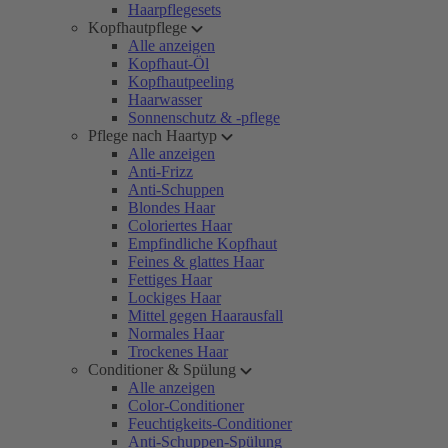
Haarpflegesets
Kopfhautpflege
Alle anzeigen
Kopfhaut-Öl
Kopfhautpeeling
Haarwasser
Sonnenschutz & -pflege
Pflege nach Haartyp
Alle anzeigen
Anti-Frizz
Anti-Schuppen
Blondes Haar
Coloriertes Haar
Empfindliche Kopfhaut
Feines & glattes Haar
Fettiges Haar
Lockiges Haar
Mittel gegen Haarausfall
Normales Haar
Trockenes Haar
Conditioner & Spülung
Alle anzeigen
Color-Conditioner
Feuchtigkeits-Conditioner
Anti-Schuppen-Spülung