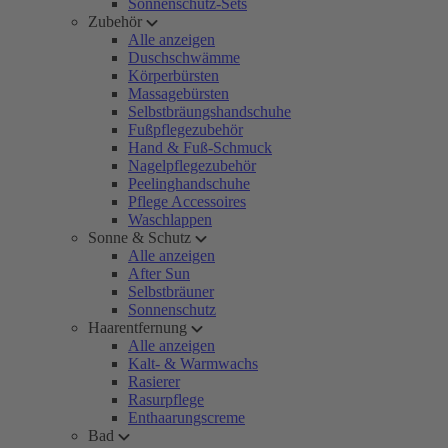
Sonnenschutz-Sets
Zubehör
Alle anzeigen
Duschschwämme
Körperbürsten
Massagebürsten
Selbstbräungshandschuhe
Fußpflegezubehör
Hand & Fuß-Schmuck
Nagelpflegezubehör
Peelinghandschuhe
Pflege Accessoires
Waschlappen
Sonne & Schutz
Alle anzeigen
After Sun
Selbstbräuner
Sonnenschutz
Haarentfernung
Alle anzeigen
Kalt- & Warmwachs
Rasierer
Rasurpflege
Enthaarungscreme
Bad