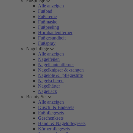
Fußpflege
Alle anzeigen
Fußbad
Fußcreme
Fußmaske
Fußpeeling
Hornhautentferner
Fußgesundheit
Fußspray
Nagelpflege
Alle anzeigen
Nagelfeilen
Nagelhautentferner
Nagelknipser & -zangen
Nagelöle & -pflegestifte
Nagelscheren
Nagelhärter
Nagellack
Beauty Set
Alle anzeigen
Dusch- & Badesets
Fußpflegesets
Geschenksets
Hand- & Nagelpflegesets
Körperpflegesets