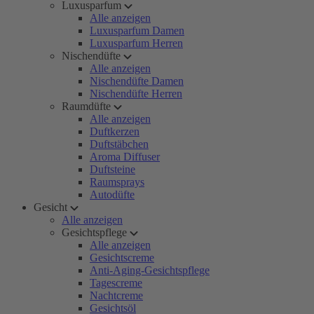
Luxusparfum
Alle anzeigen
Luxusparfum Damen
Luxusparfum Herren
Nischendüfte
Alle anzeigen
Nischendüfte Damen
Nischendüfte Herren
Raumdüfte
Alle anzeigen
Duftkerzen
Duftstäbchen
Aroma Diffuser
Duftsteine
Raumsprays
Autodüfte
Gesicht
Alle anzeigen
Gesichtspflege
Alle anzeigen
Gesichtscreme
Anti-Aging-Gesichtspflege
Tagescreme
Nachtcreme
Gesichtsöl