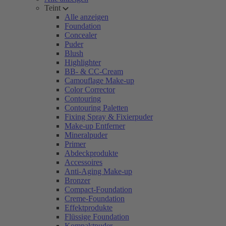
Teint
Alle anzeigen
Foundation
Concealer
Puder
Blush
Highlighter
BB- & CC-Cream
Camouflage Make-up
Color Corrector
Contouring
Contouring Paletten
Fixing Spray & Fixierpuder
Make-up Entferner
Mineralpuder
Primer
Abdeckprodukte
Accessoires
Anti-Aging Make-up
Bronzer
Compact-Foundation
Creme-Foundation
Effektprodukte
Flüssige Foundation
Kompaktpuder