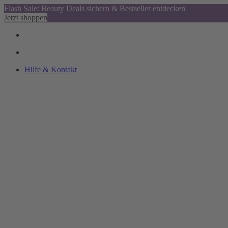
Flash Sale: Beauty Deals sichern & Bestseller entdecken
Jetzt shoppen
Hilfe & Kontakt