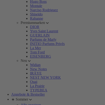
Hugo Boss
Montale
Narciso Rodriguez
Shiseido
Rabanne
Premiummarken
DIOR
Yves Saint Laurent
GUERLAIN
Parfums de Marly
INITIO Parfums Privés
La Mer
Tom Ford
EISENBERG
Neu
Widian
New Notes
IRÄYE
NEST NEW YORK
Ouai
La Prairie
TYPEBEA
Angebote & Bestseller
☀️ Sommer
Alle anzeigen