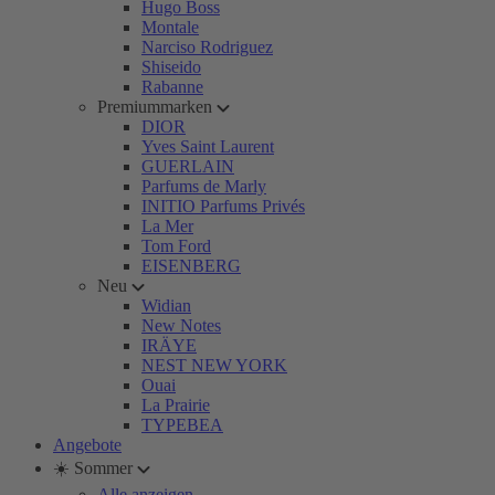
Hugo Boss
Montale
Narciso Rodriguez
Shiseido
Rabanne
Premiummarken
DIOR
Yves Saint Laurent
GUERLAIN
Parfums de Marly
INITIO Parfums Privés
La Mer
Tom Ford
EISENBERG
Neu
Widian
New Notes
IRÄYE
NEST NEW YORK
Ouai
La Prairie
TYPEBEA
Angebote
☀️ Sommer
Alle anzeigen