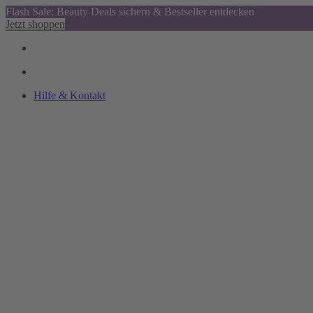
Flash Sale: Beauty Deals sichern & Bestseller entdecken
Jetzt shoppen
Hilfe & Kontakt