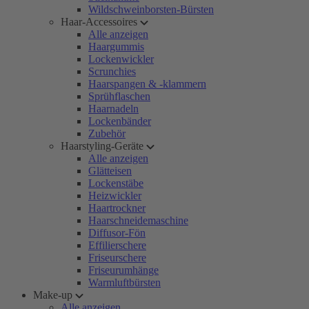
Wildschweinborsten-Bürsten
Haar-Accessoires
Alle anzeigen
Haargummis
Lockenwickler
Scrunchies
Haarspangen & -klammern
Sprühflaschen
Haarnadeln
Lockenbänder
Zubehör
Haarstyling-Geräte
Alle anzeigen
Glätteisen
Lockenstäbe
Heizwickler
Haartrockner
Haarschneidemaschine
Diffusor-Fön
Effilierschere
Friseurschere
Friseurumhänge
Warmluftbürsten
Make-up
Alle anzeigen