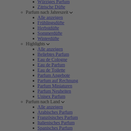
Würziges Parfum
Zitrische Düfte
Parfum nach Jahreszeit
Alle anzeigen
Frühlingsdüfte
Herbstdüfte
Sommerdüfte
Winterdüfte
Highlights
Alle anzeigen
Beliebtes Parfum
Eau de Cologne
Eau de Parfum
Eau de Toilette
Parfum Angebote
Parfum auf Rechnung
Parfum Miniaturen
Parfum Neuheiten
Unisex Parfum
Parfum nach Land
Alle anzeigen
Arabisches Parfum
Französisches Parfum
Italienisches Parfum
Spanisches Parfum