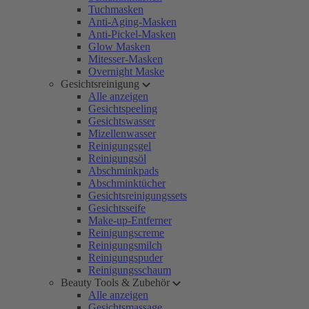
Tuchmasken
Anti-Aging-Masken
Anti-Pickel-Masken
Glow Masken
Mitesser-Masken
Overnight Maske
Gesichtsreinigung
Alle anzeigen
Gesichtspeeling
Gesichtswasser
Mizellenwasser
Reinigungsgel
Reinigungsöl
Abschminkpads
Abschminktücher
Gesichtsreinigungssets
Gesichtsseife
Make-up-Entferner
Reinigungscreme
Reinigungsmilch
Reinigungspuder
Reinigungsschaum
Beauty Tools & Zubehör
Alle anzeigen
Gesichtsmassage