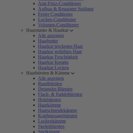
Anti-Frizz-Conditioner
Aufbau & Reparatur Spülung
Fester Conditioner
Locken-Conditioner
Volumen-Conditioner
Haarmaske & Haarkur
Alle anzeigen
Haarbutter
Haarkur trockenes Haar
Haarkur gefärbtes Haar
Haarkur Feuchtigkeit
Haarkur Keratin
Haarkur Locken
Haarbürsten & Kämme
Alle anzeigen
Rundbürsten
Detangler-Bürsten
Flach- & Paddelbürsten
Holzbürsten
Haarkämme
Haarschneidekämme
Kopfmassagebürsten
Lockenkämme
Skelettbürsten
Stielkämme