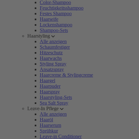
Color-Shampoo
Feuchtigkeitsshampoo
Festes Shampoo
Haarseife
Lockenshampoo
Shampoo-Sets
Haarstyling
Alle anzeigen
Schaumfestiger
Hitzeschutz
Haarwachs
Styling Spray
Ansatzspray
Haarcreme & Stylingcreme
Haargel
Haarpuder
Haarspray
Haarstyling-Sets
Sea Salt Spray
Leave-In Pflege
Alle anzeigen
Haaröl
Haarserum
Sprühkur
Leave-in Conditioner