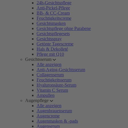
24h-Gesichtspflege
Anti-Pickel-Pflege
BB- & CC-Cream
Feuchtigkeitscreme
Gesichtsmasken
Gesichtspflege ohne Parabene
Gesichtspflegesets
Gesichtsspray
Getönte Tagescreme
Hals & Dekolleté
Pflege mit Q10
Gesichtsserum
Alle anzeigen
Anti-Aging-Gesichtsserum
Collagenserum
Feuchtigkeitsserum
Hyaluronsäure-Serum
Vitamin C Serum
Ampullen
Augenpflege
Alle anzeigen
Augenbrauenserum
Augencreme
Augenmasken & -pads
Augenserum