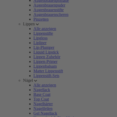
Augenbrauenpomade
Augenbrauenpuder
Augenbrauenstifte
Augenbrauenscheren
Pinzetten
Lippen
Alle anzeigen
Lippenstifte
Lipgloss
Lipliner
Lip-Plumper
Liquid Lipstick
Lippen Zubehör
Lippen-Primer
Lippenbalsam
Matter Lippenstift
Lippenstift-Sets
Nägel
Alle anzeigen
Nagellack
Base Coat
Top Coat
Nagelhärter
Nagelfeilen
Gel Nagellack