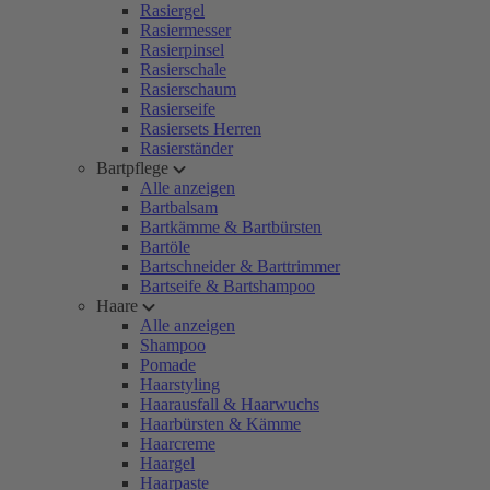
Rasiergel
Rasiermesser
Rasierpinsel
Rasierschale
Rasierschaum
Rasierseife
Rasiersets Herren
Rasierständer
Bartpflege
Alle anzeigen
Bartbalsam
Bartkämme & Bartbürsten
Bartöle
Bartschneider & Barttrimmer
Bartseife & Bartshampoo
Haare
Alle anzeigen
Shampoo
Pomade
Haarstyling
Haarausfall & Haarwuchs
Haarbürsten & Kämme
Haarcreme
Haargel
Haarpaste