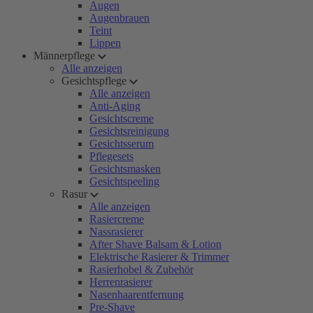
Augen
Augenbrauen
Teint
Lippen
Männerpflege
Alle anzeigen
Gesichtspflege
Alle anzeigen
Anti-Aging
Gesichtscreme
Gesichtsreinigung
Gesichtsserum
Pflegesets
Gesichtsmasken
Gesichtspeeling
Rasur
Alle anzeigen
Rasiercreme
Nassrasierer
After Shave Balsam & Lotion
Elektrische Rasierer & Trimmer
Rasierhobel & Zubehör
Herrenrasierer
Nasenhaarentfernung
Pre-Shave