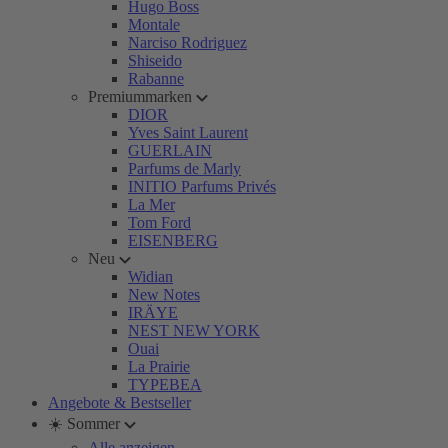
Hugo Boss
Montale
Narciso Rodriguez
Shiseido
Rabanne
Premiummarken
DIOR
Yves Saint Laurent
GUERLAIN
Parfums de Marly
INITIO Parfums Privés
La Mer
Tom Ford
EISENBERG
Neu
Widian
New Notes
IRÄYE
NEST NEW YORK
Ouai
La Prairie
TYPEBEA
Angebote & Bestseller
☀️ Sommer
Alle anzeigen