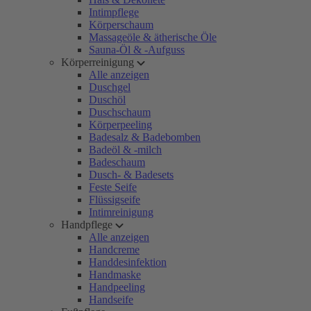
Intimpflege
Körperschaum
Massageöle & ätherische Öle
Sauna-Öl & -Aufguss
Körperreinigung
Alle anzeigen
Duschgel
Duschöl
Duschschaum
Körperpeeling
Badesalz & Badebomben
Badeöl & -milch
Badeschaum
Dusch- & Badesets
Feste Seife
Flüssigseife
Intimreinigung
Handpflege
Alle anzeigen
Handcreme
Handdesinfektion
Handmaske
Handpeeling
Handseife