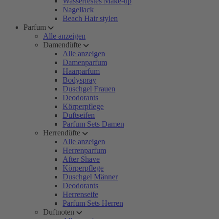
Wasserfestes Make-up
Nagellack
Beach Hair stylen
Parfum
Alle anzeigen
Damendüfte
Alle anzeigen
Damenparfum
Haarparfum
Bodyspray
Duschgel Frauen
Deodorants
Körperpflege
Duftseifen
Parfum Sets Damen
Herrendüfte
Alle anzeigen
Herrenparfum
After Shave
Körperpflege
Duschgel Männer
Deodorants
Herrenseife
Parfum Sets Herren
Duftnoten