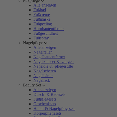
Fußpflege
Alle anzeigen
Fußbad
Fußcreme
Fußmaske
Fußpeeling
Hornhautentferner
Fußgesundheit
Fußspray
Nagelpflege
Alle anzeigen
Nagelfeilen
Nagelhautentferner
Nagelknipser & -zangen
Nagelöle & -pflegestifte
Nagelscheren
Nagelhärter
Nagellack
Beauty Set
Alle anzeigen
Dusch- & Badesets
Fußpflegesets
Geschenksets
Hand- & Nagelpflegesets
Körperpflegesets