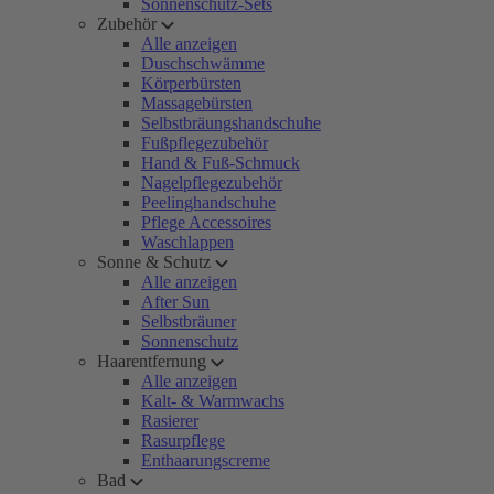
Sonnenschutz-Sets
Zubehör
Alle anzeigen
Duschschwämme
Körperbürsten
Massagebürsten
Selbstbräungshandschuhe
Fußpflegezubehör
Hand & Fuß-Schmuck
Nagelpflegezubehör
Peelinghandschuhe
Pflege Accessoires
Waschlappen
Sonne & Schutz
Alle anzeigen
After Sun
Selbstbräuner
Sonnenschutz
Haarentfernung
Alle anzeigen
Kalt- & Warmwachs
Rasierer
Rasurpflege
Enthaarungscreme
Bad