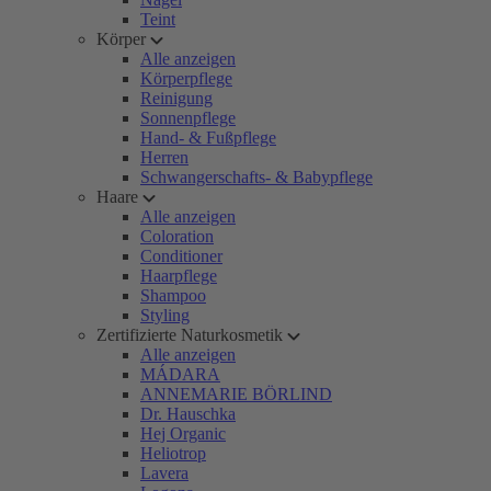
Teint
Körper
Alle anzeigen
Körperpflege
Reinigung
Sonnenpflege
Hand- & Fußpflege
Herren
Schwangerschafts- & Babypflege
Haare
Alle anzeigen
Coloration
Conditioner
Haarpflege
Shampoo
Styling
Zertifizierte Naturkosmetik
Alle anzeigen
MÁDARA
ANNEMARIE BÖRLIND
Dr. Hauschka
Hej Organic
Heliotrop
Lavera