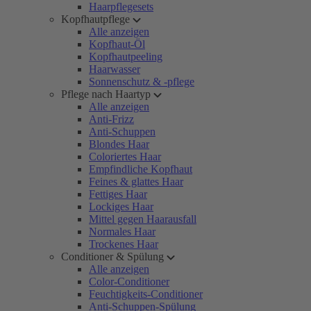
Haarpflegesets
Kopfhautpflege
Alle anzeigen
Kopfhaut-Öl
Kopfhautpeeling
Haarwasser
Sonnenschutz & -pflege
Pflege nach Haartyp
Alle anzeigen
Anti-Frizz
Anti-Schuppen
Blondes Haar
Coloriertes Haar
Empfindliche Kopfhaut
Feines & glattes Haar
Fettiges Haar
Lockiges Haar
Mittel gegen Haarausfall
Normales Haar
Trockenes Haar
Conditioner & Spülung
Alle anzeigen
Color-Conditioner
Feuchtigkeits-Conditioner
Anti-Schuppen-Spülung