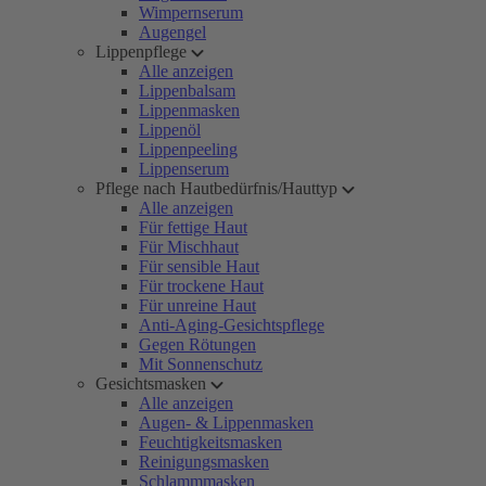
Wimpernserum
Augengel
Lippenpflege
Alle anzeigen
Lippenbalsam
Lippenmasken
Lippenöl
Lippenpeeling
Lippenserum
Pflege nach Hautbedürfnis/Hauttyp
Alle anzeigen
Für fettige Haut
Für Mischhaut
Für sensible Haut
Für trockene Haut
Für unreine Haut
Anti-Aging-Gesichtspflege
Gegen Rötungen
Mit Sonnenschutz
Gesichtsmasken
Alle anzeigen
Augen- & Lippenmasken
Feuchtigkeitsmasken
Reinigungsmasken
Schlammmasken