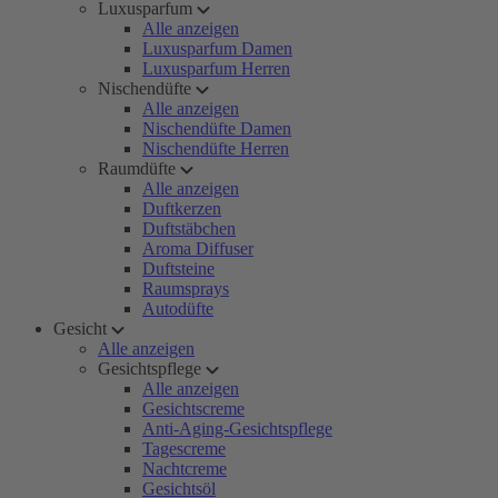
Luxusparfum
Alle anzeigen
Luxusparfum Damen
Luxusparfum Herren
Nischendüfte
Alle anzeigen
Nischendüfte Damen
Nischendüfte Herren
Raumdüfte
Alle anzeigen
Duftkerzen
Duftstäbchen
Aroma Diffuser
Duftsteine
Raumsprays
Autodüfte
Gesicht
Alle anzeigen
Gesichtspflege
Alle anzeigen
Gesichtscreme
Anti-Aging-Gesichtspflege
Tagescreme
Nachtcreme
Gesichtsöl