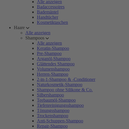
Alle anzeigen
Badaccessoires
Bademäntel
Handtücher
Kosmetiktaschen
Haare
Alle anzeigen
Shampoos
Alle anzeigen
Keratin-Shampoo
Pre-Shampoo
Arganöl-Shampoo
Glättendes Shampoo
Volumenshampoo
Herren-Shampoo
2-in-1-Shampoo & -Conditioner
Naturkosmetik-Shampoo
Shampoo ohne Silikone & Co.
Silbershampoo
Teebaumöl-Shampoo
Tiefenreinigungsshampoo
Tönungsshampoo
Trockenshampoo
Anti-Schuppen-Shampoo
Repair-Shampoo