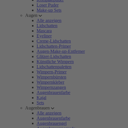
Loser Puder
Make-up Sets
Augen
Alle anzeigen
Lidschatten
Mascara
Eyeliner
Creme-Lidschatten
Lidschatten-Primer
Augen-Make-up-Entferner
Glitzer-Lidschatten
Künstliche Wimpern
Lidschattenpaletten
Wimpern-Primer
Wimpernbürsten
Wimpernkleber
Wimpernzangen
Augenbrauenfarbe
Kajal
Sets
Augenbrauen
Alle anzeigen
Augenbrauenfarbe
Augenbrauengel