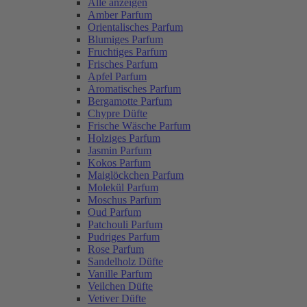
Alle anzeigen
Amber Parfum
Orientalisches Parfum
Blumiges Parfum
Fruchtiges Parfum
Frisches Parfum
Apfel Parfum
Aromatisches Parfum
Bergamotte Parfum
Chypre Düfte
Frische Wäsche Parfum
Holziges Parfum
Jasmin Parfum
Kokos Parfum
Maiglöckchen Parfum
Molekül Parfum
Moschus Parfum
Oud Parfum
Patchouli Parfum
Pudriges Parfum
Rose Parfum
Sandelholz Düfte
Vanille Parfum
Veilchen Düfte
Vetiver Düfte