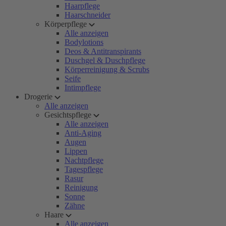
Haarpflege
Haarschneider
Körperpflege
Alle anzeigen
Bodylotions
Deos & Antitranspirants
Duschgel & Duschpflege
Körperreinigung & Scrubs
Seife
Intimpflege
Drogerie
Alle anzeigen
Gesichtspflege
Alle anzeigen
Anti-Aging
Augen
Lippen
Nachtpflege
Tagespflege
Rasur
Reinigung
Sonne
Zähne
Haare
Alle anzeigen