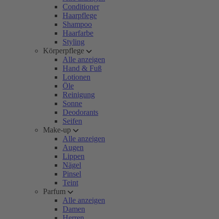
Conditioner
Haarpflege
Shampoo
Haarfarbe
Styling
Körperpflege
Alle anzeigen
Hand & Fuß
Lotionen
Öle
Reinigung
Sonne
Deodorants
Seifen
Make-up
Alle anzeigen
Augen
Lippen
Nägel
Pinsel
Teint
Parfum
Alle anzeigen
Damen
Herren