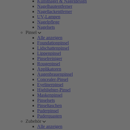
Kunstnägel & Nageldesign
Nagelhautentferner
Nagellackentferner
UV-Lampen
Nagelpflege
Nagelsets
Pinsel
Alle anzeigen
Foundationpinsel
Lidschattenpinsel
Lippenpinsel
Pinselreiniger
Rougepinsel
Applikatoren
Augenbrauenpinsel
Concealer-Pinsel
Eyelinerpinsel
Highlighter-Pinsel
Maskenpinsel
Pinselsets
Pinseltaschen
Puderpinsel
Puderquasten
Zubehör
Alle anzeigen