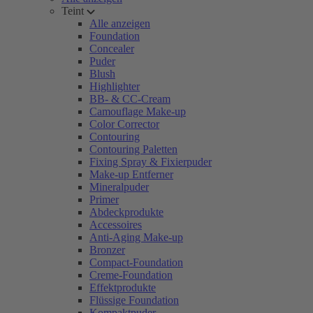
Teint
Alle anzeigen
Foundation
Concealer
Puder
Blush
Highlighter
BB- & CC-Cream
Camouflage Make-up
Color Corrector
Contouring
Contouring Paletten
Fixing Spray & Fixierpuder
Make-up Entferner
Mineralpuder
Primer
Abdeckprodukte
Accessoires
Anti-Aging Make-up
Bronzer
Compact-Foundation
Creme-Foundation
Effektprodukte
Flüssige Foundation
Kompaktpuder