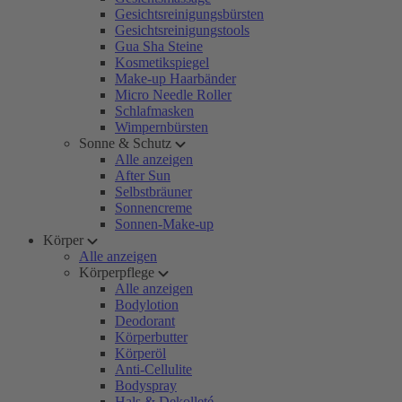
Gesichtsreinigungsbürsten
Gesichtsreinigungstools
Gua Sha Steine
Kosmetikspiegel
Make-up Haarbänder
Micro Needle Roller
Schlafmasken
Wimpernbürsten
Sonne & Schutz
Alle anzeigen
After Sun
Selbstbräuner
Sonnencreme
Sonnen-Make-up
Körper
Alle anzeigen
Körperpflege
Alle anzeigen
Bodylotion
Deodorant
Körperbutter
Körperöl
Anti-Cellulite
Bodyspray
Hals & Dekolleté