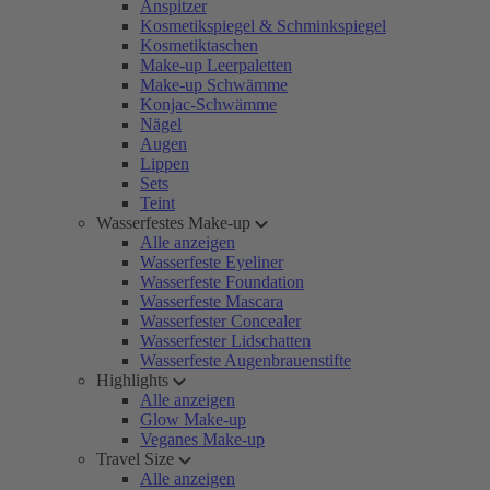
Anspitzer
Kosmetikspiegel & Schminkspiegel
Kosmetiktaschen
Make-up Leerpaletten
Make-up Schwämme
Konjac-Schwämme
Nägel
Augen
Lippen
Sets
Teint
Wasserfestes Make-up
Alle anzeigen
Wasserfeste Eyeliner
Wasserfeste Foundation
Wasserfeste Mascara
Wasserfester Concealer
Wasserfester Lidschatten
Wasserfeste Augenbrauenstifte
Highlights
Alle anzeigen
Glow Make-up
Veganes Make-up
Travel Size
Alle anzeigen