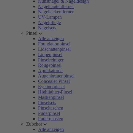
Kunstnägel & Nageldesign
Nagelhautentferner
Nagellackentferner
UV-Lampen
Nagelpflege
Nagelsets
Pinsel
Alle anzeigen
Foundationpinsel
Lidschattenpinsel
Lippenpinsel
Pinselreiniger
Rougepinsel
Applikatoren
Augenbrauenpinsel
Concealer-Pinsel
Eyelinerpinsel
Highlighter-Pinsel
Maskenpinsel
Pinselsets
Pinseltaschen
Puderpinsel
Puderquasten
Zubehör
Alle anzeigen