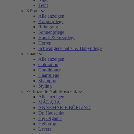
Teint
Körper
Alle anzeigen
Körperpflege
Reinigung
Sonnenpflege
Hand- & Fußpflege
Herren
Schwangerschafts- & Babypflege
Haare
Alle anzeigen
Coloration
Conditioner
Haarpflege
Shampoo
Styling
Zertifizierte Naturkosmetik
Alle anzeigen
MÁDARA
ANNEMARIE BÖRLIND
Dr. Hauschka
Hej Organic
Heliotrop
Lavera