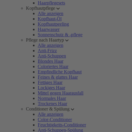
Haarpflegesets
Kopfhautpflege
Alle anzeigen
Kopfhaut-Öl
Kopfhautpeeling
Haarwasser
Sonnenschutz & -pflege
Pflege nach Haartyp
Alle anzeigen
Anti-Frizz
Anti-Schuppen
Blondes Haar
Coloriertes Haar
Empfindliche Kopfhaut
Feines & glattes Haar
Fettiges Haar
Lockiges Haar
Mittel gegen Haarausfall
Normales Haar
Trockenes Haar
Conditioner & Spülung
Alle anzeigen
Color-Conditioner
Feuchtigkeits-Conditioner
Anti-Schuppen-Spülung