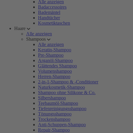
Alle anzeigen
Badaccessoires
Bademäntel
Handtücher
Kosmetiktaschen
Haare
Alle anzeigen
Shampoos
Alle anzeigen
Keratin-Shampoo
Pre-Shampoo
Arganöl-Shampoo
Glättendes Shampoo
Volumenshampoo
Herren-Shampoo
2-in-1-Shampoo & -Conditioner
Naturkosmetik-Shampoo
Shampoo ohne Silikone & Co.
Silbershampoo
Teebaumöl-Shampoo
Tiefenreinigungsshampoo
Tönungsshampoo
Trockenshampoo
Anti-Schuppen-Shampoo
Repair-Shampoo