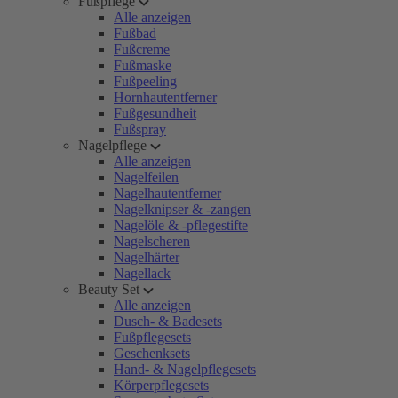
Fußpflege
Alle anzeigen
Fußbad
Fußcreme
Fußmaske
Fußpeeling
Hornhautentferner
Fußgesundheit
Fußspray
Nagelpflege
Alle anzeigen
Nagelfeilen
Nagelhautentferner
Nagelknipser & -zangen
Nagelöle & -pflegestifte
Nagelscheren
Nagelhärter
Nagellack
Beauty Set
Alle anzeigen
Dusch- & Badesets
Fußpflegesets
Geschenksets
Hand- & Nagelpflegesets
Körperpflegesets