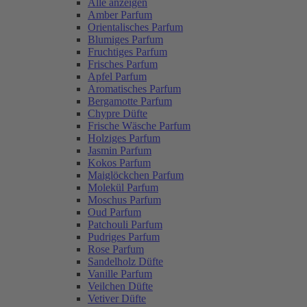
Alle anzeigen
Amber Parfum
Orientalisches Parfum
Blumiges Parfum
Fruchtiges Parfum
Frisches Parfum
Apfel Parfum
Aromatisches Parfum
Bergamotte Parfum
Chypre Düfte
Frische Wäsche Parfum
Holziges Parfum
Jasmin Parfum
Kokos Parfum
Maiglöckchen Parfum
Molekül Parfum
Moschus Parfum
Oud Parfum
Patchouli Parfum
Pudriges Parfum
Rose Parfum
Sandelholz Düfte
Vanille Parfum
Veilchen Düfte
Vetiver Düfte