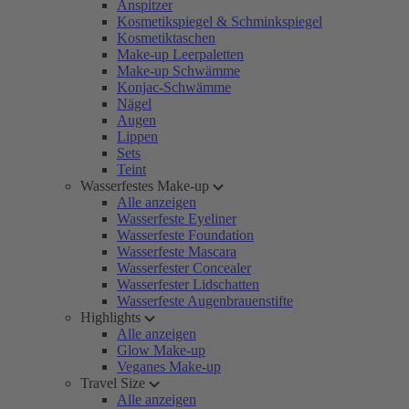
Anspitzer
Kosmetikspiegel & Schminkspiegel
Kosmetiktaschen
Make-up Leerpaletten
Make-up Schwämme
Konjac-Schwämme
Nägel
Augen
Lippen
Sets
Teint
Wasserfestes Make-up
Alle anzeigen
Wasserfeste Eyeliner
Wasserfeste Foundation
Wasserfeste Mascara
Wasserfester Concealer
Wasserfester Lidschatten
Wasserfeste Augenbrauenstifte
Highlights
Alle anzeigen
Glow Make-up
Veganes Make-up
Travel Size
Alle anzeigen