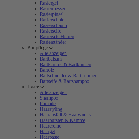
Rasiergel
Rasiermesser
Rasierpinsel
Rasierschale
Rasierschaum
Rasierseife
Rasiersets Herren
Rasierständer
Bartpflege
Alle anzeigen
Bartbalsam
Bartkämme & Bartbürsten
Bartöle
Bartschneider & Barttrimmer
Bartseife & Bartshampoo
Haare
Alle anzeigen
Shampoo
Pomade
Haarstyling
Haarausfall & Haarwuchs
Haarbürsten & Kämme
Haarcreme
Haargel
Haarpaste