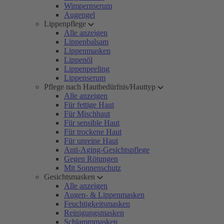
Wimpernserum
Augengel
Lippenpflege
Alle anzeigen
Lippenbalsam
Lippenmasken
Lippenöl
Lippenpeeling
Lippenserum
Pflege nach Hautbedürfnis/Hauttyp
Alle anzeigen
Für fettige Haut
Für Mischhaut
Für sensible Haut
Für trockene Haut
Für unreine Haut
Anti-Aging-Gesichtspflege
Gegen Rötungen
Mit Sonnenschutz
Gesichtsmasken
Alle anzeigen
Augen- & Lippenmasken
Feuchtigkeitsmasken
Reinigungsmasken
Schlammmasken