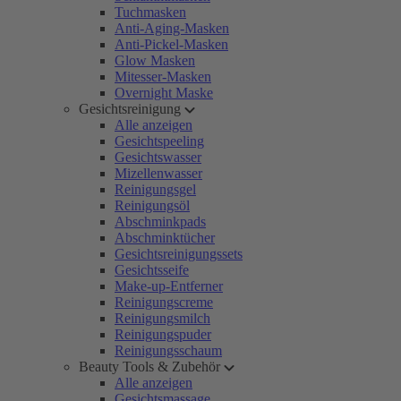
Tuchmasken
Anti-Aging-Masken
Anti-Pickel-Masken
Glow Masken
Mitesser-Masken
Overnight Maske
Gesichtsreinigung
Alle anzeigen
Gesichtspeeling
Gesichtswasser
Mizellenwasser
Reinigungsgel
Reinigungsöl
Abschminkpads
Abschminktücher
Gesichtsreinigungssets
Gesichtsseife
Make-up-Entferner
Reinigungscreme
Reinigungsmilch
Reinigungspuder
Reinigungsschaum
Beauty Tools & Zubehör
Alle anzeigen
Gesichtsmassage