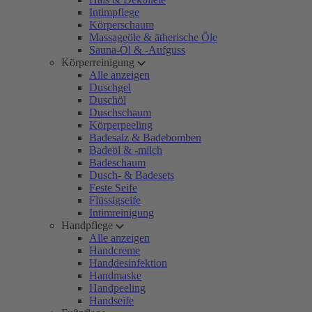
Intimpflege
Körperschaum
Massageöle & ätherische Öle
Sauna-Öl & -Aufguss
Körperreinigung
Alle anzeigen
Duschgel
Duschöl
Duschschaum
Körperpeeling
Badesalz & Badebomben
Badeöl & -milch
Badeschaum
Dusch- & Badesets
Feste Seife
Flüssigseife
Intimreinigung
Handpflege
Alle anzeigen
Handcreme
Handdesinfektion
Handmaske
Handpeeling
Handseife