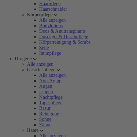
Haarpflege
Haarschneider
Körperpflege
Alle anzeigen
Bodylotions
Deos & Antitranspirants
Duschgel & Duschpflege
Körperreinigung & Scrubs
Seife
Intimpflege
Drogerie
Alle anzeigen
Gesichtspflege
Alle anzeigen
Anti-Aging
Augen
Lippen
Nachtpflege
Tagespflege
Rasur
Reinigung
Sonne
Zähne
Haare
Alle anzeigen