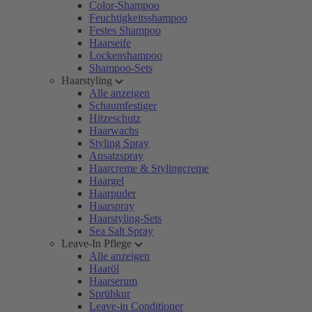
Color-Shampoo
Feuchtigkeitsshampoo
Festes Shampoo
Haarseife
Lockenshampoo
Shampoo-Sets
Haarstyling
Alle anzeigen
Schaumfestiger
Hitzeschutz
Haarwachs
Styling Spray
Ansatzspray
Haarcreme & Stylingcreme
Haargel
Haarpuder
Haarspray
Haarstyling-Sets
Sea Salt Spray
Leave-In Pflege
Alle anzeigen
Haaröl
Haarserum
Sprühkur
Leave-in Conditioner