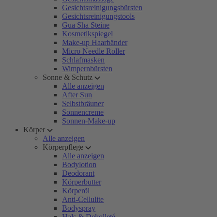
Gesichtsreinigungsbürsten
Gesichtsreinigungstools
Gua Sha Steine
Kosmetikspiegel
Make-up Haarbänder
Micro Needle Roller
Schlafmasken
Wimpernbürsten
Sonne & Schutz
Alle anzeigen
After Sun
Selbstbräuner
Sonnencreme
Sonnen-Make-up
Körper
Alle anzeigen
Körperpflege
Alle anzeigen
Bodylotion
Deodorant
Körperbutter
Körperöl
Anti-Cellulite
Bodyspray
Hals & Dekolleté