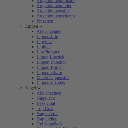
Augenbrauenpomade
Augenbrauenpuder
Augenbrauenstifte
Augenbrauenscheren
Pinzetten
Lippen
Alle anzeigen
Lippenstifte
Lipgloss
Lipliner
Lip-Plumper
Liquid Lipstick
Lippen Zubehör
Lippen-Primer
Lippenbalsam
Matter Lippenstift
Lippenstift-Sets
Nägel
Alle anzeigen
Nagellack
Base Coat
Top Coat
Nagelhärter
Nagelfeilen
Gel Nagellack