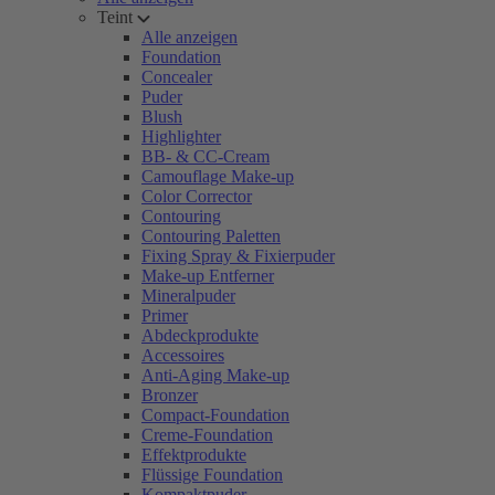
Teint
Alle anzeigen
Foundation
Concealer
Puder
Blush
Highlighter
BB- & CC-Cream
Camouflage Make-up
Color Corrector
Contouring
Contouring Paletten
Fixing Spray & Fixierpuder
Make-up Entferner
Mineralpuder
Primer
Abdeckprodukte
Accessoires
Anti-Aging Make-up
Bronzer
Compact-Foundation
Creme-Foundation
Effektprodukte
Flüssige Foundation
Kompaktpuder