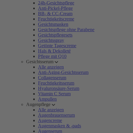
24h-Gesichtspflege
Anti-Pickel-Pflege
BB- & CC-Cream
Feuchtigkeitscreme
Gesichtsmasken
Gesichtspflege ohne Parabene
Gesichtspflegesets
Gesichtsspray
Getönte Tagescreme
Hals & Dekolleté
Pflege mit Q10
Gesichtsserum
Alle anzeigen
Anti-Aging-Gesichtsserum
Collagenserum
Feuchtigkeitsserum
Hyaluronsäure-Serum
Vitamin C Serum
Ampullen
Augenpflege
Alle anzeigen
Augenbrauenserum
Augencreme
Augenmasken & -pads
Augenserum