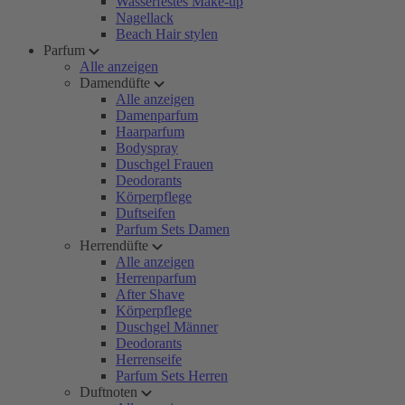
Wasserfestes Make-up
Nagellack
Beach Hair stylen
Parfum
Alle anzeigen
Damendüfte
Alle anzeigen
Damenparfum
Haarparfum
Bodyspray
Duschgel Frauen
Deodorants
Körperpflege
Duftseifen
Parfum Sets Damen
Herrendüfte
Alle anzeigen
Herrenparfum
After Shave
Körperpflege
Duschgel Männer
Deodorants
Herrenseife
Parfum Sets Herren
Duftnoten