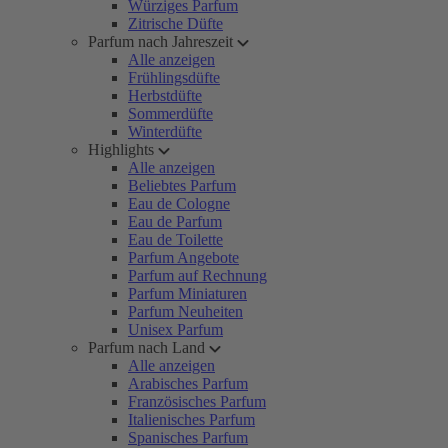
Würziges Parfum
Zitrische Düfte
Parfum nach Jahreszeit
Alle anzeigen
Frühlingsdüfte
Herbstdüfte
Sommerdüfte
Winterdüfte
Highlights
Alle anzeigen
Beliebtes Parfum
Eau de Cologne
Eau de Parfum
Eau de Toilette
Parfum Angebote
Parfum auf Rechnung
Parfum Miniaturen
Parfum Neuheiten
Unisex Parfum
Parfum nach Land
Alle anzeigen
Arabisches Parfum
Französisches Parfum
Italienisches Parfum
Spanisches Parfum