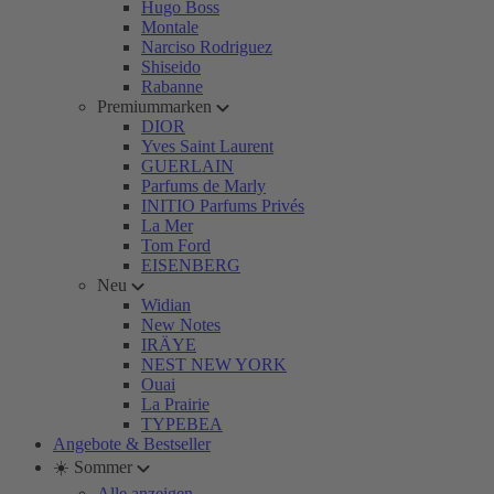
Hugo Boss
Montale
Narciso Rodriguez
Shiseido
Rabanne
Premiummarken
DIOR
Yves Saint Laurent
GUERLAIN
Parfums de Marly
INITIO Parfums Privés
La Mer
Tom Ford
EISENBERG
Neu
Widian
New Notes
IRÄYE
NEST NEW YORK
Ouai
La Prairie
TYPEBEA
Angebote & Bestseller
☀️ Sommer
Alle anzeigen