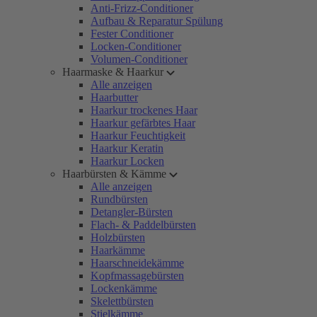
Anti-Frizz-Conditioner
Aufbau & Reparatur Spülung
Fester Conditioner
Locken-Conditioner
Volumen-Conditioner
Haarmaske & Haarkur
Alle anzeigen
Haarbutter
Haarkur trockenes Haar
Haarkur gefärbtes Haar
Haarkur Feuchtigkeit
Haarkur Keratin
Haarkur Locken
Haarbürsten & Kämme
Alle anzeigen
Rundbürsten
Detangler-Bürsten
Flach- & Paddelbürsten
Holzbürsten
Haarkämme
Haarschneidekämme
Kopfmassagebürsten
Lockenkämme
Skelettbürsten
Stielkämme