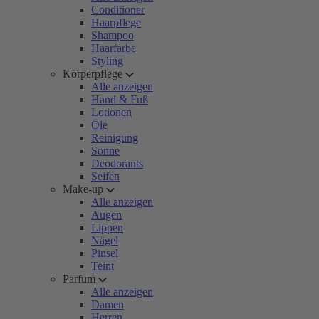
Conditioner
Haarpflege
Shampoo
Haarfarbe
Styling
Körperpflege
Alle anzeigen
Hand & Fuß
Lotionen
Öle
Reinigung
Sonne
Deodorants
Seifen
Make-up
Alle anzeigen
Augen
Lippen
Nägel
Pinsel
Teint
Parfum
Alle anzeigen
Damen
Herren