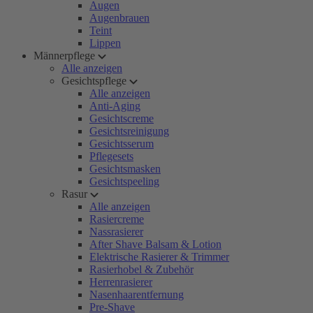
Augen
Augenbrauen
Teint
Lippen
Männerpflege
Alle anzeigen
Gesichtspflege
Alle anzeigen
Anti-Aging
Gesichtscreme
Gesichtsreinigung
Gesichtsserum
Pflegesets
Gesichtsmasken
Gesichtspeeling
Rasur
Alle anzeigen
Rasiercreme
Nassrasierer
After Shave Balsam & Lotion
Elektrische Rasierer & Trimmer
Rasierhobel & Zubehör
Herrenrasierer
Nasenhaarentfernung
Pre-Shave