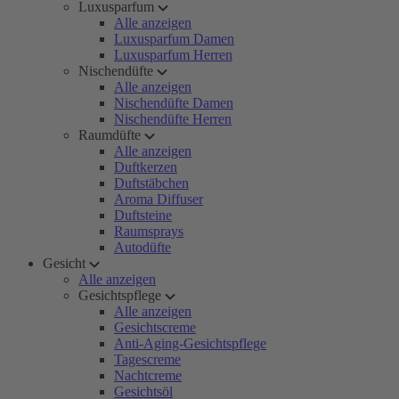
Luxusparfum
Alle anzeigen
Luxusparfum Damen
Luxusparfum Herren
Nischendüfte
Alle anzeigen
Nischendüfte Damen
Nischendüfte Herren
Raumdüfte
Alle anzeigen
Duftkerzen
Duftstäbchen
Aroma Diffuser
Duftsteine
Raumsprays
Autodüfte
Gesicht
Alle anzeigen
Gesichtspflege
Alle anzeigen
Gesichtscreme
Anti-Aging-Gesichtspflege
Tagescreme
Nachtcreme
Gesichtsöl