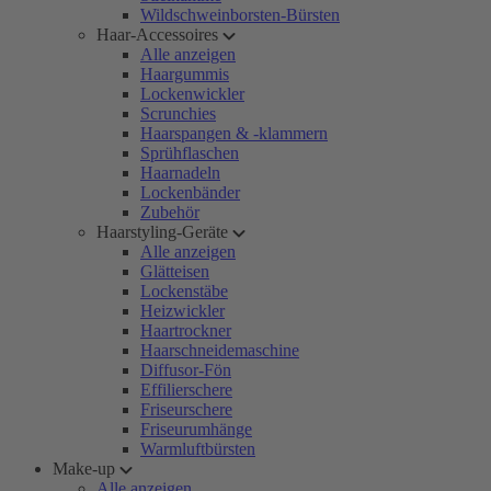
Wildschweinborsten-Bürsten
Haar-Accessoires
Alle anzeigen
Haargummis
Lockenwickler
Scrunchies
Haarspangen & -klammern
Sprühflaschen
Haarnadeln
Lockenbänder
Zubehör
Haarstyling-Geräte
Alle anzeigen
Glätteisen
Lockenstäbe
Heizwickler
Haartrockner
Haarschneidemaschine
Diffusor-Fön
Effilierschere
Friseurschere
Friseurumhänge
Warmluftbürsten
Make-up
Alle anzeigen