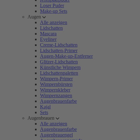
Loser Puder
Make-up Sets
Augen
Alle anzeigen
Lidschatten
Mascara
Eyeliner
Creme-Lidschatten
Lidschatten-Primer
Augen-Make-up-Entferner
Glitzer-Lidschatten
Künstliche Wimpern
Lidschattenpaletten
Wimpern-Primer
Wimpernbürsten
Wimpernkleber
Wimpernzangen
Augenbrauenfarbe
Kajal
Sets
Augenbrauen
Alle anzeigen
Augenbrauenfarbe
Augenbrauengel