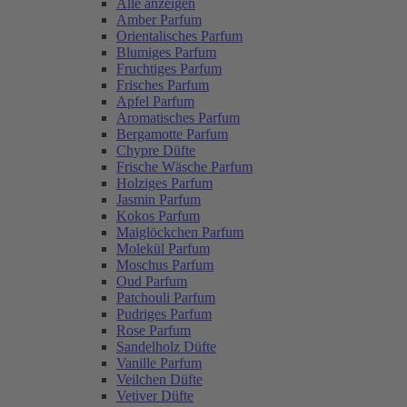
Alle anzeigen
Amber Parfum
Orientalisches Parfum
Blumiges Parfum
Fruchtiges Parfum
Frisches Parfum
Apfel Parfum
Aromatisches Parfum
Bergamotte Parfum
Chypre Düfte
Frische Wäsche Parfum
Holziges Parfum
Jasmin Parfum
Kokos Parfum
Maiglöckchen Parfum
Molekül Parfum
Moschus Parfum
Oud Parfum
Patchouli Parfum
Pudriges Parfum
Rose Parfum
Sandelholz Düfte
Vanille Parfum
Veilchen Düfte
Vetiver Düfte