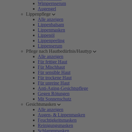
Wimpernserum
Augengel
Lippenpflege
Alle anzeigen
Lippenbalsam
Lippenmasken
Lippenöl
Lippenpeeling
Lippenserum
Pflege nach Hautbedürfnis/Hauttyp
Alle anzeigen
Für fettige Haut
Für Mischhaut
Für sensible Haut
Für trockene Haut
Für unreine Haut
Anti-Aging-Gesichtspflege
Gegen Rötungen
Mit Sonnenschutz
Gesichtsmasken
Alle anzeigen
Augen- & Lippenmasken
Feuchtigkeitsmasken
Reinigungsmasken
Schlammmasken