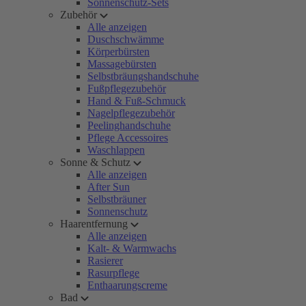
Sonnenschutz-Sets
Zubehör
Alle anzeigen
Duschschwämme
Körperbürsten
Massagebürsten
Selbstbräungshandschuhe
Fußpflegezubehör
Hand & Fuß-Schmuck
Nagelpflegezubehör
Peelinghandschuhe
Pflege Accessoires
Waschlappen
Sonne & Schutz
Alle anzeigen
After Sun
Selbstbräuner
Sonnenschutz
Haarentfernung
Alle anzeigen
Kalt- & Warmwachs
Rasierer
Rasurpflege
Enthaarungscreme
Bad