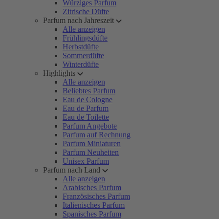
Würziges Parfum
Zitrische Düfte
Parfum nach Jahreszeit
Alle anzeigen
Frühlingsdüfte
Herbstdüfte
Sommerdüfte
Winterdüfte
Highlights
Alle anzeigen
Beliebtes Parfum
Eau de Cologne
Eau de Parfum
Eau de Toilette
Parfum Angebote
Parfum auf Rechnung
Parfum Miniaturen
Parfum Neuheiten
Unisex Parfum
Parfum nach Land
Alle anzeigen
Arabisches Parfum
Französisches Parfum
Italienisches Parfum
Spanisches Parfum