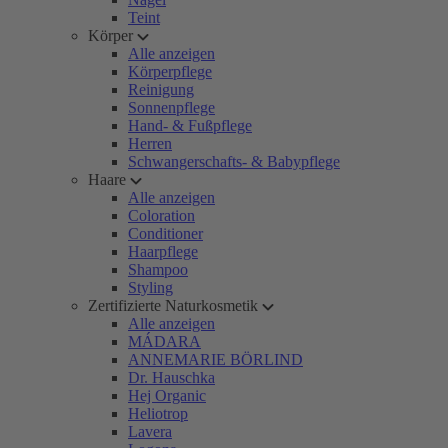
Teint
Körper
Alle anzeigen
Körperpflege
Reinigung
Sonnenpflege
Hand- & Fußpflege
Herren
Schwangerschafts- & Babypflege
Haare
Alle anzeigen
Coloration
Conditioner
Haarpflege
Shampoo
Styling
Zertifizierte Naturkosmetik
Alle anzeigen
MÁDARA
ANNEMARIE BÖRLIND
Dr. Hauschka
Hej Organic
Heliotrop
Lavera