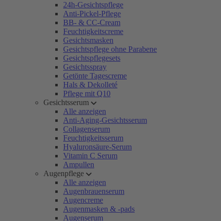
24h-Gesichtspflege
Anti-Pickel-Pflege
BB- & CC-Cream
Feuchtigkeitscreme
Gesichtsmasken
Gesichtspflege ohne Parabene
Gesichtspflegesets
Gesichtsspray
Getönte Tagescreme
Hals & Dekolleté
Pflege mit Q10
Gesichtsserum
Alle anzeigen
Anti-Aging-Gesichtsserum
Collagenserum
Feuchtigkeitsserum
Hyaluronsäure-Serum
Vitamin C Serum
Ampullen
Augenpflege
Alle anzeigen
Augenbrauenserum
Augencreme
Augenmasken & -pads
Augenserum