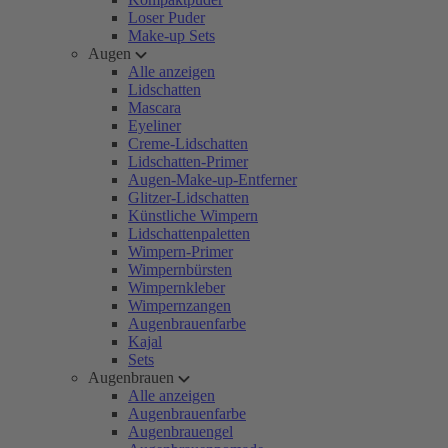
Loser Puder
Make-up Sets
Augen
Alle anzeigen
Lidschatten
Mascara
Eyeliner
Creme-Lidschatten
Lidschatten-Primer
Augen-Make-up-Entferner
Glitzer-Lidschatten
Künstliche Wimpern
Lidschattenpaletten
Wimpern-Primer
Wimpernbürsten
Wimpernkleber
Wimpernzangen
Augenbrauenfarbe
Kajal
Sets
Augenbrauen
Alle anzeigen
Augenbrauenfarbe
Augenbrauengel