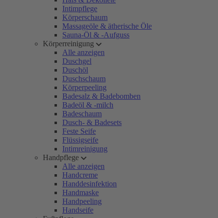
Intimpflege
Körperschaum
Massageöle & ätherische Öle
Sauna-Öl & -Aufguss
Körperreinigung
Alle anzeigen
Duschgel
Duschöl
Duschschaum
Körperpeeling
Badesalz & Badebomben
Badeöl & -milch
Badeschaum
Dusch- & Badesets
Feste Seife
Flüssigseife
Intimreinigung
Handpflege
Alle anzeigen
Handcreme
Handdesinfektion
Handmaske
Handpeeling
Handseife