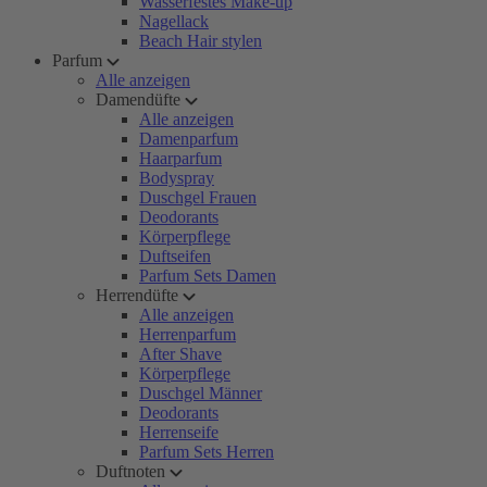
Wasserfestes Make-up
Nagellack
Beach Hair stylen
Parfum
Alle anzeigen
Damendüfte
Alle anzeigen
Damenparfum
Haarparfum
Bodyspray
Duschgel Frauen
Deodorants
Körperpflege
Duftseifen
Parfum Sets Damen
Herrendüfte
Alle anzeigen
Herrenparfum
After Shave
Körperpflege
Duschgel Männer
Deodorants
Herrenseife
Parfum Sets Herren
Duftnoten