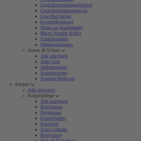
Gesichtsreinigungsbürsten
Gesichtsreinigungstools
Gua Sha Steine
Kosmetikspiegel
Make-up Haarbänder
Micro Needle Roller
Schlafmasken
Wimpernbürsten
Sonne & Schutz
Alle anzeigen
After Sun
Selbstbräuner
Sonnencreme
Sonnen-Make-up
Körper
Alle anzeigen
Körperpflege
Alle anzeigen
Bodylotion
Deodorant
Körperbutter
Körperöl
Anti-Cellulite
Bodyspray
Hals & Dekolleté