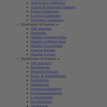
Anti-Frizz-Conditioner
Aufbau & Reparatur Spülung
Fester Conditioner
Locken-Conditioner
Volumen-Conditioner
Haarmaske & Haarkur
Alle anzeigen
Haarbutter
Haarkur trockenes Haar
Haarkur gefärbtes Haar
Haarkur Feuchtigkeit
Haarkur Keratin
Haarkur Locken
Haarbürsten & Kämme
Alle anzeigen
Rundbürsten
Detangler-Bürsten
Flach- & Paddelbürsten
Holzbürsten
Haarkämme
Haarschneidekämme
Kopfmassagebürsten
Lockenkämme
Skelettbürsten
Stielkämme