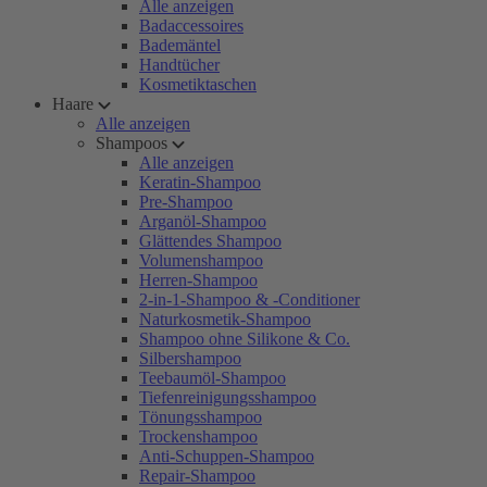
Alle anzeigen
Badaccessoires
Bademäntel
Handtücher
Kosmetiktaschen
Haare
Alle anzeigen
Shampoos
Alle anzeigen
Keratin-Shampoo
Pre-Shampoo
Arganöl-Shampoo
Glättendes Shampoo
Volumenshampoo
Herren-Shampoo
2-in-1-Shampoo & -Conditioner
Naturkosmetik-Shampoo
Shampoo ohne Silikone & Co.
Silbershampoo
Teebaumöl-Shampoo
Tiefenreinigungsshampoo
Tönungsshampoo
Trockenshampoo
Anti-Schuppen-Shampoo
Repair-Shampoo