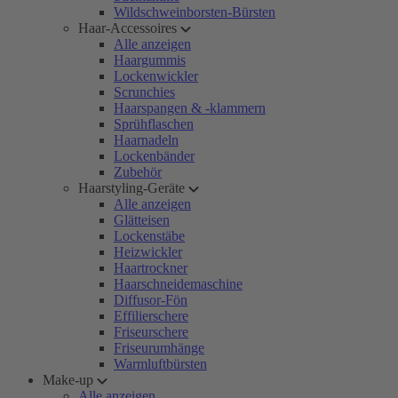
Wildschweinborsten-Bürsten
Haar-Accessoires
Alle anzeigen
Haargummis
Lockenwickler
Scrunchies
Haarspangen & -klammern
Sprühflaschen
Haarnadeln
Lockenbänder
Zubehör
Haarstyling-Geräte
Alle anzeigen
Glätteisen
Lockenstäbe
Heizwickler
Haartrockner
Haarschneidemaschine
Diffusor-Fön
Effilierschere
Friseurschere
Friseurumhänge
Warmluftbürsten
Make-up
Alle anzeigen