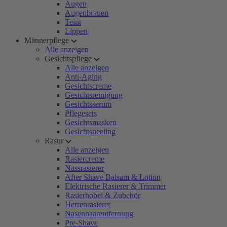
Augen
Augenbrauen
Teint
Lippen
Männerpflege
Alle anzeigen
Gesichtspflege
Alle anzeigen
Anti-Aging
Gesichtscreme
Gesichtsreinigung
Gesichtsserum
Pflegesets
Gesichtsmasken
Gesichtspeeling
Rasur
Alle anzeigen
Rasiercreme
Nassrasierer
After Shave Balsam & Lotion
Elektrische Rasierer & Trimmer
Rasierhobel & Zubehör
Herrenrasierer
Nasenhaarentfernung
Pre-Shave