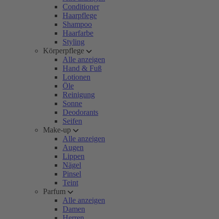
Conditioner
Haarpflege
Shampoo
Haarfarbe
Styling
Körperpflege
Alle anzeigen
Hand & Fuß
Lotionen
Öle
Reinigung
Sonne
Deodorants
Seifen
Make-up
Alle anzeigen
Augen
Lippen
Nägel
Pinsel
Teint
Parfum
Alle anzeigen
Damen
Herren