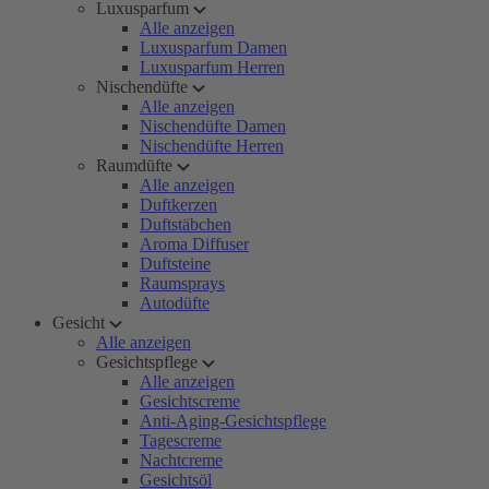
Luxusparfum
Alle anzeigen
Luxusparfum Damen
Luxusparfum Herren
Nischendüfte
Alle anzeigen
Nischendüfte Damen
Nischendüfte Herren
Raumdüfte
Alle anzeigen
Duftkerzen
Duftstäbchen
Aroma Diffuser
Duftsteine
Raumsprays
Autodüfte
Gesicht
Alle anzeigen
Gesichtspflege
Alle anzeigen
Gesichtscreme
Anti-Aging-Gesichtspflege
Tagescreme
Nachtcreme
Gesichtsöl