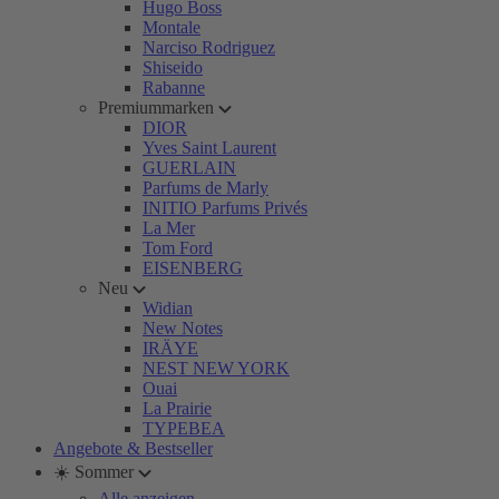
Hugo Boss
Montale
Narciso Rodriguez
Shiseido
Rabanne
Premiummarken
DIOR
Yves Saint Laurent
GUERLAIN
Parfums de Marly
INITIO Parfums Privés
La Mer
Tom Ford
EISENBERG
Neu
Widian
New Notes
IRÄYE
NEST NEW YORK
Ouai
La Prairie
TYPEBEA
Angebote & Bestseller
☀️ Sommer
Alle anzeigen