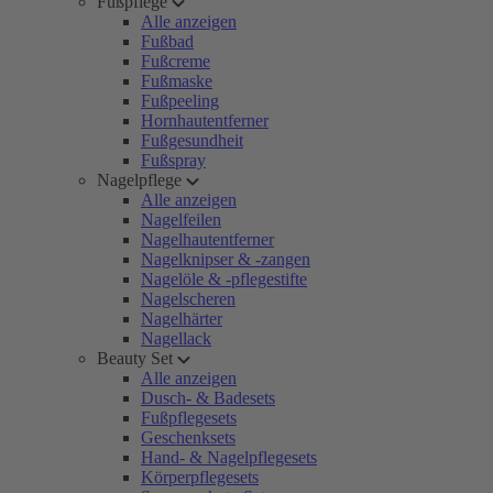
Fußpflege
Alle anzeigen
Fußbad
Fußcreme
Fußmaske
Fußpeeling
Hornhautentferner
Fußgesundheit
Fußspray
Nagelpflege
Alle anzeigen
Nagelfeilen
Nagelhautentferner
Nagelknipser & -zangen
Nagelöle & -pflegestifte
Nagelscheren
Nagelhärter
Nagellack
Beauty Set
Alle anzeigen
Dusch- & Badesets
Fußpflegesets
Geschenksets
Hand- & Nagelpflegesets
Körperpflegesets