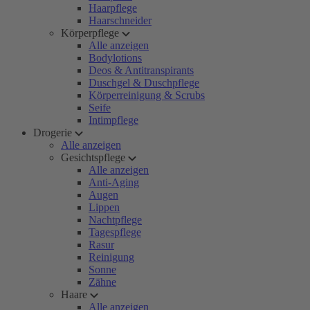
Haarpflege
Haarschneider
Körperpflege
Alle anzeigen
Bodylotions
Deos & Antitranspirants
Duschgel & Duschpflege
Körperreinigung & Scrubs
Seife
Intimpflege
Drogerie
Alle anzeigen
Gesichtspflege
Alle anzeigen
Anti-Aging
Augen
Lippen
Nachtpflege
Tagespflege
Rasur
Reinigung
Sonne
Zähne
Haare
Alle anzeigen