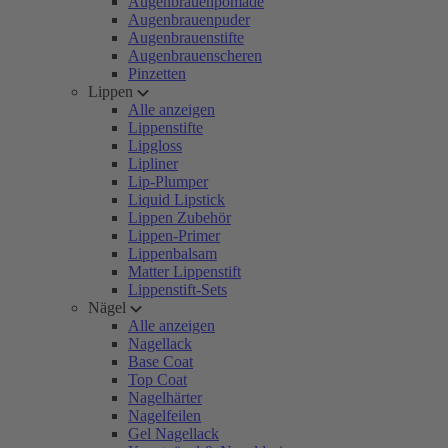
Augenbrauenpomade
Augenbrauenpuder
Augenbrauenstifte
Augenbrauenscheren
Pinzetten
Lippen
Alle anzeigen
Lippenstifte
Lipgloss
Lipliner
Lip-Plumper
Liquid Lipstick
Lippen Zubehör
Lippen-Primer
Lippenbalsam
Matter Lippenstift
Lippenstift-Sets
Nägel
Alle anzeigen
Nagellack
Base Coat
Top Coat
Nagelhärter
Nagelfeilen
Gel Nagellack