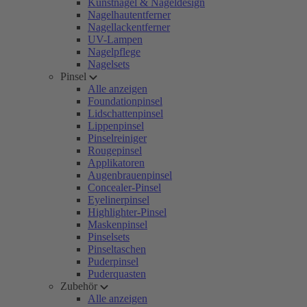
Kunstnägel & Nageldesign
Nagelhautentferner
Nagellackentferner
UV-Lampen
Nagelpflege
Nagelsets
Pinsel
Alle anzeigen
Foundationpinsel
Lidschattenpinsel
Lippenpinsel
Pinselreiniger
Rougepinsel
Applikatoren
Augenbrauenpinsel
Concealer-Pinsel
Eyelinerpinsel
Highlighter-Pinsel
Maskenpinsel
Pinselsets
Pinseltaschen
Puderpinsel
Puderquasten
Zubehör
Alle anzeigen