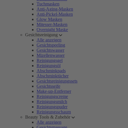
Tuchmasken
Anti-Aging-Masken
Anti-Pickel-Masken
Glow Masken
Mitesser-Masken
Overnight Maske
Gesichtsreinigung
Alle anzeigen
Gesichtspeeling
Gesichtswasser
Mizellenwasser
Reinigungsgel
Reinigungsöl
Abschminkpads
Abschminktücher
Gesichtsreinigungssets
Gesichtsseife
Make-up-Entferner
Reinigungscreme
Reinigungsmilch
Reinigungspuder
Reinigungsschaum
Beauty Tools & Zubehör
Alle anzeigen
Gesichtsmassage