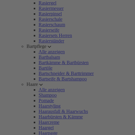
Rasiergel
Rasiermesser
Rasierpinsel
Rasierschale
Rasierschaum
Rasierseife
Rasiersets Herren
Rasierständer
Bartpflege
Alle anzeigen
Bartbalsam
Bartkämme & Bartbürsten
Bartöle
Bartschneider & Barttrimmer
Bartseife & Bartshampoo
Haare
Alle anzeigen
Shampoo
Pomade
Haarstyling
Haarausfall & Haarwuchs
Haarbürsten & Kämme
Haarcreme
Haargel
Haarpaste