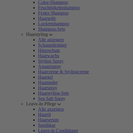
Color-Shampoo
Feuchtigkeitsshampoo
Festes Shampoo
Haarseife
Lockenshampoo
Shampoo-Sets
Haarstyling
Alle anzeigen
Schaumfestiger
Hitzeschutz
Haarwachs
Styling Spray
Ansatzspray
Haarcreme & Stylingcreme
Haargel
Haarpuder
Haarspray
Haarstyling-Sets
Sea Salt Spray
Leave-In Pflege
Alle anzeigen
Haaröl
Haarserum
Sprühkur
Leave-in Conditioner