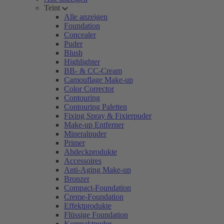
Teint
Alle anzeigen
Foundation
Concealer
Puder
Blush
Highlighter
BB- & CC-Cream
Camouflage Make-up
Color Corrector
Contouring
Contouring Paletten
Fixing Spray & Fixierpuder
Make-up Entferner
Mineralpuder
Primer
Abdeckprodukte
Accessoires
Anti-Aging Make-up
Bronzer
Compact-Foundation
Creme-Foundation
Effektprodukte
Flüssige Foundation
Kompaktpuder