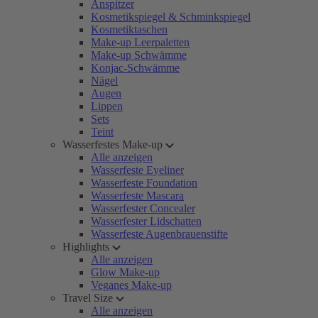
Anspitzer
Kosmetikspiegel & Schminkspiegel
Kosmetiktaschen
Make-up Leerpaletten
Make-up Schwämme
Konjac-Schwämme
Nägel
Augen
Lippen
Sets
Teint
Wasserfestes Make-up
Alle anzeigen
Wasserfeste Eyeliner
Wasserfeste Foundation
Wasserfeste Mascara
Wasserfester Concealer
Wasserfester Lidschatten
Wasserfeste Augenbrauenstifte
Highlights
Alle anzeigen
Glow Make-up
Veganes Make-up
Travel Size
Alle anzeigen