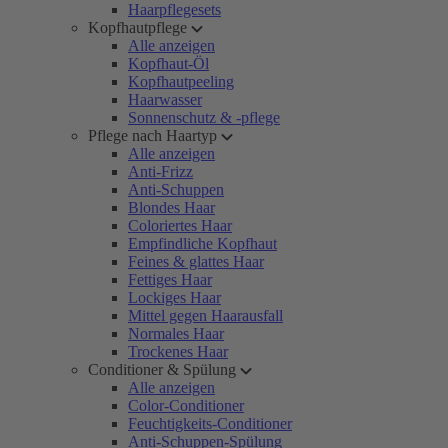
Haarpflegesets
Kopfhautpflege
Alle anzeigen
Kopfhaut-Öl
Kopfhautpeeling
Haarwasser
Sonnenschutz & -pflege
Pflege nach Haartyp
Alle anzeigen
Anti-Frizz
Anti-Schuppen
Blondes Haar
Coloriertes Haar
Empfindliche Kopfhaut
Feines & glattes Haar
Fettiges Haar
Lockiges Haar
Mittel gegen Haarausfall
Normales Haar
Trockenes Haar
Conditioner & Spülung
Alle anzeigen
Color-Conditioner
Feuchtigkeits-Conditioner
Anti-Schuppen-Spülung