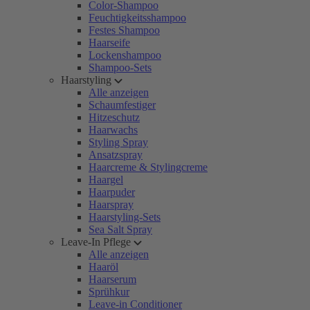
Color-Shampoo
Feuchtigkeitsshampoo
Festes Shampoo
Haarseife
Lockenshampoo
Shampoo-Sets
Haarstyling
Alle anzeigen
Schaumfestiger
Hitzeschutz
Haarwachs
Styling Spray
Ansatzspray
Haarcreme & Stylingcreme
Haargel
Haarpuder
Haarspray
Haarstyling-Sets
Sea Salt Spray
Leave-In Pflege
Alle anzeigen
Haaröl
Haarserum
Sprühkur
Leave-in Conditioner