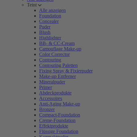
Teint
Alle anzeigen
Foundation
Concealer
Puder
Blush
Highlighter
BB- & CC-Cream
Camouflage Make-up
Color Corrector
Contouring
Contouring Paletten
Fixing Spray & Fixierpuder
Make-up Entferner
Mineralpuder
Primer
Abdeckprodukte
Accessoires
Anti-Aging Make-up
Bronzer
Compact-Foundation
Creme-Foundation
Effektprodukte
Flüssige Foundation
Kompaktpuder