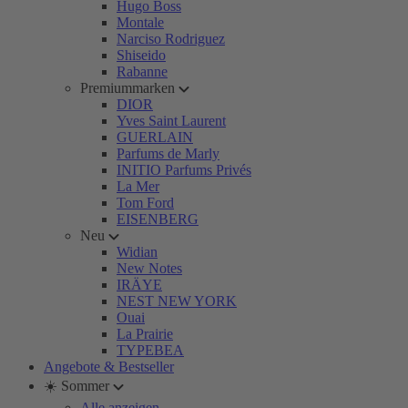
Hugo Boss
Montale
Narciso Rodriguez
Shiseido
Rabanne
Premiummarken
DIOR
Yves Saint Laurent
GUERLAIN
Parfums de Marly
INITIO Parfums Privés
La Mer
Tom Ford
EISENBERG
Neu
Widian
New Notes
IRÄYE
NEST NEW YORK
Ouai
La Prairie
TYPEBEA
Angebote & Bestseller
☀️ Sommer
Alle anzeigen