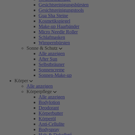
Gesichtsreinigungsbürsten
Gesichtsreinigungstools
Gua Sha Steine
Kosmetikspiegel
Make-up Haarbänder
Micro Needle Roller
Schlafmasken
Wimpernbürsten
Sonne & Schutz
Alle anzeigen
After Sun
Selbstbräuner
Sonnencreme
Sonnen-Make-up
Körper
Alle anzeigen
Körperpflege
Alle anzeigen
Bodylotion
Deodorant
Körperbutter
Körperöl
Anti-Cellulite
Bodyspray
Hals & Dekolleté