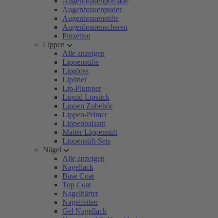
Augenbrauenpomade
Augenbrauenpuder
Augenbrauenstifte
Augenbrauenscheren
Pinzetten
Lippen
Alle anzeigen
Lippenstifte
Lipgloss
Lipliner
Lip-Plumper
Liquid Lipstick
Lippen Zubehör
Lippen-Primer
Lippenbalsam
Matter Lippenstift
Lippenstift-Sets
Nägel
Alle anzeigen
Nagellack
Base Coat
Top Coat
Nagelhärter
Nagelfeilen
Gel Nagellack