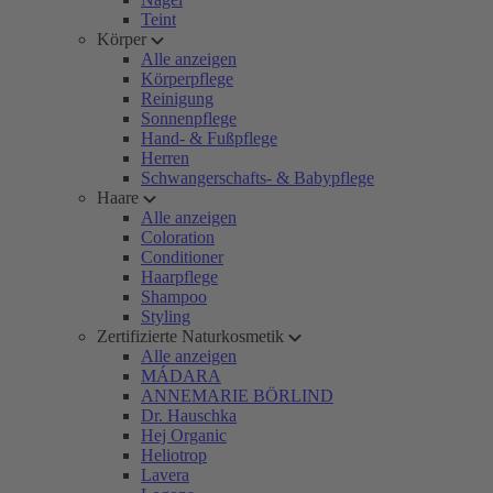
Teint
Körper
Alle anzeigen
Körperpflege
Reinigung
Sonnenpflege
Hand- & Fußpflege
Herren
Schwangerschafts- & Babypflege
Haare
Alle anzeigen
Coloration
Conditioner
Haarpflege
Shampoo
Styling
Zertifizierte Naturkosmetik
Alle anzeigen
MÁDARA
ANNEMARIE BÖRLIND
Dr. Hauschka
Hej Organic
Heliotrop
Lavera