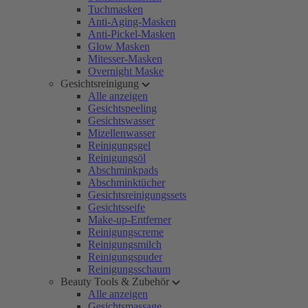
Tuchmasken
Anti-Aging-Masken
Anti-Pickel-Masken
Glow Masken
Mitesser-Masken
Overnight Maske
Gesichtsreinigung
Alle anzeigen
Gesichtspeeling
Gesichtswasser
Mizellenwasser
Reinigungsgel
Reinigungsöl
Abschminkpads
Abschminktücher
Gesichtsreinigungssets
Gesichtsseife
Make-up-Entferner
Reinigungscreme
Reinigungsmilch
Reinigungspuder
Reinigungsschaum
Beauty Tools & Zubehör
Alle anzeigen
Gesichtsmassage