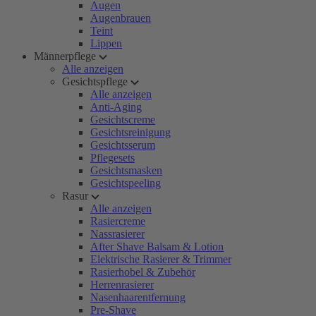
Augen
Augenbrauen
Teint
Lippen
Männerpflege
Alle anzeigen
Gesichtspflege
Alle anzeigen
Anti-Aging
Gesichtscreme
Gesichtsreinigung
Gesichtsserum
Pflegesets
Gesichtsmasken
Gesichtspeeling
Rasur
Alle anzeigen
Rasiercreme
Nassrasierer
After Shave Balsam & Lotion
Elektrische Rasierer & Trimmer
Rasierhobel & Zubehör
Herrenrasierer
Nasenhaarentfernung
Pre-Shave