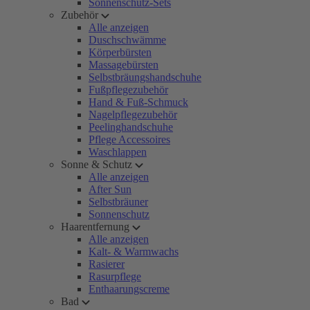
Sonnenschutz-Sets
Zubehör
Alle anzeigen
Duschschwämme
Körperbürsten
Massagebürsten
Selbstbräungshandschuhe
Fußpflegezubehör
Hand & Fuß-Schmuck
Nagelpflegezubehör
Peelinghandschuhe
Pflege Accessoires
Waschlappen
Sonne & Schutz
Alle anzeigen
After Sun
Selbstbräuner
Sonnenschutz
Haarentfernung
Alle anzeigen
Kalt- & Warmwachs
Rasierer
Rasurpflege
Enthaarungscreme
Bad