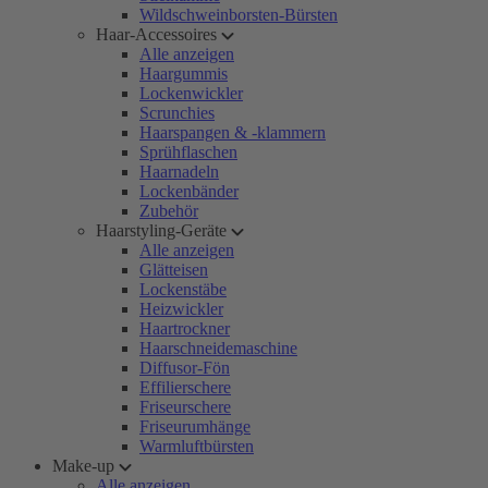
Wildschweinborsten-Bürsten
Haar-Accessoires
Alle anzeigen
Haargummis
Lockenwickler
Scrunchies
Haarspangen & -klammern
Sprühflaschen
Haarnadeln
Lockenbänder
Zubehör
Haarstyling-Geräte
Alle anzeigen
Glätteisen
Lockenstäbe
Heizwickler
Haartrockner
Haarschneidemaschine
Diffusor-Fön
Effilierschere
Friseurschere
Friseurumhänge
Warmluftbürsten
Make-up
Alle anzeigen