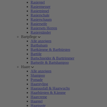
Rasiergel
Rasiermesser
Rasierpinsel
Rasierschale
Rasierschaum
Rasierseife
Rasiersets Herren
Rasierständer
Bartpflege
Alle anzeigen
Bartbalsam
Bartkämme & Bartbürsten
Bartöle
Bartschneider & Barttrimmer
Bartseife & Bartshampoo
Haare
Alle anzeigen
Shampoo
Pomade
Haarstyling
Haarausfall & Haarwuchs
Haarbürsten & Kämme
Haarcreme
Haargel
Haarpaste