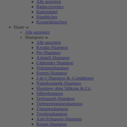
Alle anzeigen
Badaccessoires
Bademäntel
Handtücher
Kosmetiktaschen
Haare
Alle anzeigen
Shampoos
Alle anzeigen
Keratin-Shampoo
Pre-Shampoo
Arganöl-Shampoo
Glättendes Shampoo
Volumenshampoo
Herren-Shampoo
2-in-1-Shampoo & -Conditioner
Naturkosmetik-Shampoo
Shampoo ohne Silikone & Co.
Silbershampoo
Teebaumöl-Shampoo
Tiefenreinigungsshampoo
Tönungsshampoo
Trockenshampoo
Anti-Schuppen-Shampoo
Repair-Shampoo