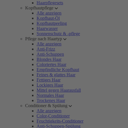
Haarpflegesets
Kopfhautpflege
Alle anzeigen
Kopfhaut-Öl
Kopfhautpeeling
Haarwasser
Sonnenschutz & -pflege
Pflege nach Haartyp
Alle anzeigen
Anti-Frizz
Anti-Schuppen
Blondes Haar
Coloriertes Haar
Empfindliche Kopfhaut
Feines & glattes Haar
Fettiges Haar
Lockiges Haar
Mittel gegen Haarausfall
Normales Haar
Trockenes Haar
Conditioner & Spülung
Alle anzeigen
Color-Conditioner
Feuchtigkeits-Conditioner
Anti-Schuppen-Spülung