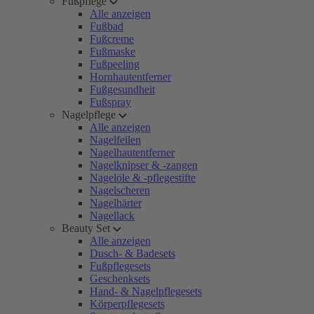
Fußpflege
Alle anzeigen
Fußbad
Fußcreme
Fußmaske
Fußpeeling
Hornhautentferner
Fußgesundheit
Fußspray
Nagelpflege
Alle anzeigen
Nagelfeilen
Nagelhautentferner
Nagelknipser & -zangen
Nagelöle & -pflegestifte
Nagelscheren
Nagelhärter
Nagellack
Beauty Set
Alle anzeigen
Dusch- & Badesets
Fußpflegesets
Geschenksets
Hand- & Nagelpflegesets
Körperpflegesets