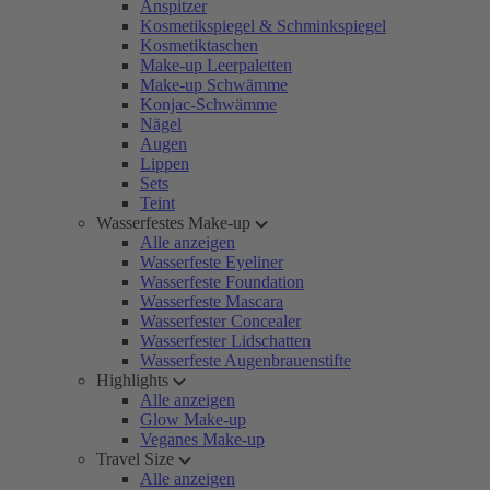
Anspitzer
Kosmetikspiegel & Schminkspiegel
Kosmetiktaschen
Make-up Leerpaletten
Make-up Schwämme
Konjac-Schwämme
Nägel
Augen
Lippen
Sets
Teint
Wasserfestes Make-up
Alle anzeigen
Wasserfeste Eyeliner
Wasserfeste Foundation
Wasserfeste Mascara
Wasserfester Concealer
Wasserfester Lidschatten
Wasserfeste Augenbrauenstifte
Highlights
Alle anzeigen
Glow Make-up
Veganes Make-up
Travel Size
Alle anzeigen