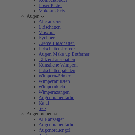
Loser Puder
Make-up Sets
Augen
Alle anzeigen
Lidschatten
Mascara
Eyeliner
Creme-Lidschatten
Lidschatten-Primer
Augen-Make-up-Entferner
Glitzer-Lidschatten
Künstliche Wimpern
Lidschattenpaletten
Wimpern-Primer
Wimpernbürsten
Wimpernkleber
Wimpernzangen
Augenbrauenfarbe
Kajal
Sets
Augenbrauen
Alle anzeigen
Augenbrauenfarbe
Augenbrauengel