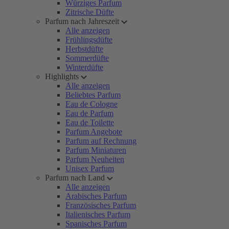
Würziges Parfum
Zitrische Düfte
Parfum nach Jahreszeit
Alle anzeigen
Frühlingsdüfte
Herbstdüfte
Sommerdüfte
Winterdüfte
Highlights
Alle anzeigen
Beliebtes Parfum
Eau de Cologne
Eau de Parfum
Eau de Toilette
Parfum Angebote
Parfum auf Rechnung
Parfum Miniaturen
Parfum Neuheiten
Unisex Parfum
Parfum nach Land
Alle anzeigen
Arabisches Parfum
Französisches Parfum
Italienisches Parfum
Spanisches Parfum