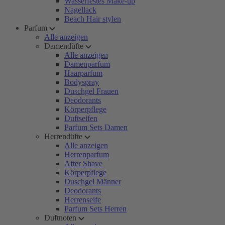
Wasserfestes Make-up
Nagellack
Beach Hair stylen
Parfum
Alle anzeigen
Damendüfte
Alle anzeigen
Damenparfum
Haarparfum
Bodyspray
Duschgel Frauen
Deodorants
Körperpflege
Duftseifen
Parfum Sets Damen
Herrendüfte
Alle anzeigen
Herrenparfum
After Shave
Körperpflege
Duschgel Männer
Deodorants
Herrenseife
Parfum Sets Herren
Duftnoten