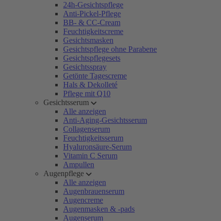
24h-Gesichtspflege
Anti-Pickel-Pflege
BB- & CC-Cream
Feuchtigkeitscreme
Gesichtsmasken
Gesichtspflege ohne Parabene
Gesichtspflegesets
Gesichtsspray
Getönte Tagescreme
Hals & Dekolleté
Pflege mit Q10
Gesichtsserum
Alle anzeigen
Anti-Aging-Gesichtsserum
Collagenserum
Feuchtigkeitsserum
Hyaluronsäure-Serum
Vitamin C Serum
Ampullen
Augenpflege
Alle anzeigen
Augenbrauenserum
Augencreme
Augenmasken & -pads
Augenserum