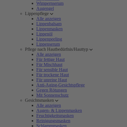
Wimpernserum
Augengel
Lippenpflege
Alle anzeigen
Lippenbalsam
Lippenmasken
Lippenöl
Lippenpeeling
Lippenserum
Pflege nach Hautbedürfnis/Hauttyp
Alle anzeigen
Für fettige Haut
Für Mischhaut
Für sensible Haut
Für trockene Haut
Für unreine Haut
Anti-Aging-Gesichtspflege
Gegen Rötungen
Mit Sonnenschutz
Gesichtsmasken
Alle anzeigen
Augen- & Lippenmasken
Feuchtigkeitsmasken
Reinigungsmasken
Schlammmasken