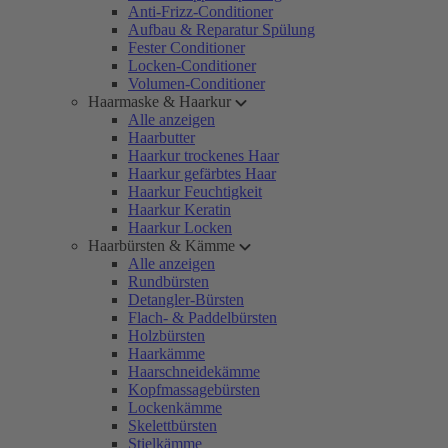
Anti-Frizz-Conditioner
Aufbau & Reparatur Spülung
Fester Conditioner
Locken-Conditioner
Volumen-Conditioner
Haarmaske & Haarkur
Alle anzeigen
Haarbutter
Haarkur trockenes Haar
Haarkur gefärbtes Haar
Haarkur Feuchtigkeit
Haarkur Keratin
Haarkur Locken
Haarbürsten & Kämme
Alle anzeigen
Rundbürsten
Detangler-Bürsten
Flach- & Paddelbürsten
Holzbürsten
Haarkämme
Haarschneidekämme
Kopfmassagebürsten
Lockenkämme
Skelettbürsten
Stielkämme