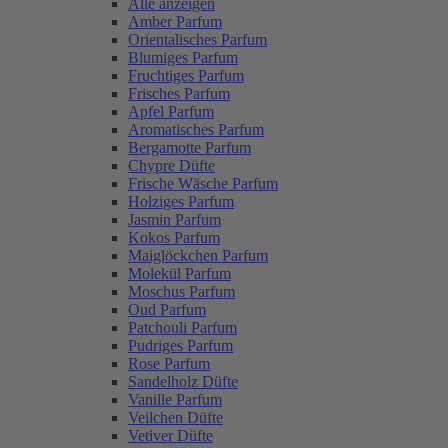
Alle anzeigen
Amber Parfum
Orientalisches Parfum
Blumiges Parfum
Fruchtiges Parfum
Frisches Parfum
Apfel Parfum
Aromatisches Parfum
Bergamotte Parfum
Chypre Düfte
Frische Wäsche Parfum
Holziges Parfum
Jasmin Parfum
Kokos Parfum
Maiglöckchen Parfum
Molekül Parfum
Moschus Parfum
Oud Parfum
Patchouli Parfum
Pudriges Parfum
Rose Parfum
Sandelholz Düfte
Vanille Parfum
Veilchen Düfte
Vetiver Düfte