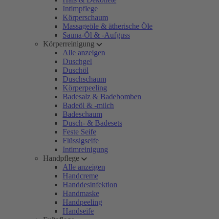
Intimpflege
Körperschaum
Massageöle & ätherische Öle
Sauna-Öl & -Aufguss
Körperreinigung
Alle anzeigen
Duschgel
Duschöl
Duschschaum
Körperpeeling
Badesalz & Badebomben
Badeöl & -milch
Badeschaum
Dusch- & Badesets
Feste Seife
Flüssigseife
Intimreinigung
Handpflege
Alle anzeigen
Handcreme
Handdesinfektion
Handmaske
Handpeeling
Handseife