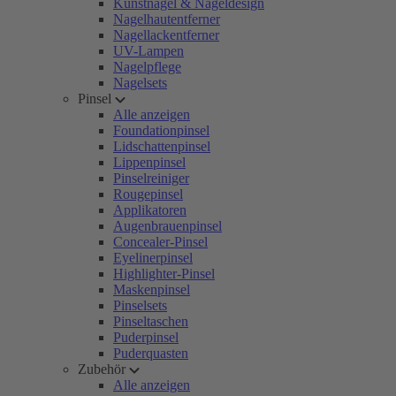
Kunstnägel & Nageldesign
Nagelhautentferner
Nagellackentferner
UV-Lampen
Nagelpflege
Nagelsets
Pinsel
Alle anzeigen
Foundationpinsel
Lidschattenpinsel
Lippenpinsel
Pinselreiniger
Rougepinsel
Applikatoren
Augenbrauenpinsel
Concealer-Pinsel
Eyelinerpinsel
Highlighter-Pinsel
Maskenpinsel
Pinselsets
Pinseltaschen
Puderpinsel
Puderquasten
Zubehör
Alle anzeigen