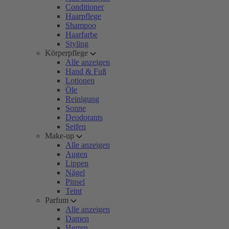
Conditioner
Haarpflege
Shampoo
Haarfarbe
Styling
Körperpflege
Alle anzeigen
Hand & Fuß
Lotionen
Öle
Reinigung
Sonne
Deodorants
Seifen
Make-up
Alle anzeigen
Augen
Lippen
Nägel
Pinsel
Teint
Parfum
Alle anzeigen
Damen
Herren