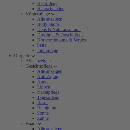
Haarpflege
Haarschneider
Körperpflege
Alle anzeigen
Bodylotions
Deos & Antitranspirants
Duschgel & Duschpflege
Körperreinigung & Scrubs
Seife
Intimpflege
Drogerie
Alle anzeigen
Gesichtspflege
Alle anzeigen
Anti-Aging
Augen
Lippen
Nachtpflege
Tagespflege
Rasur
Reinigung
Sonne
Zähne
Haare
Alle anzeigen