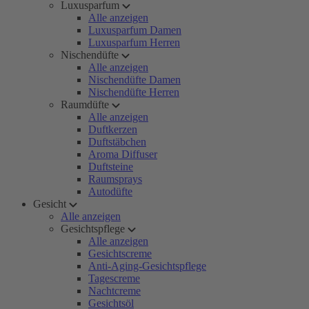
Luxusparfum
Alle anzeigen
Luxusparfum Damen
Luxusparfum Herren
Nischendüfte
Alle anzeigen
Nischendüfte Damen
Nischendüfte Herren
Raumdüfte
Alle anzeigen
Duftkerzen
Duftstäbchen
Aroma Diffuser
Duftsteine
Raumsprays
Autodüfte
Gesicht
Alle anzeigen
Gesichtspflege
Alle anzeigen
Gesichtscreme
Anti-Aging-Gesichtspflege
Tagescreme
Nachtcreme
Gesichtsöl