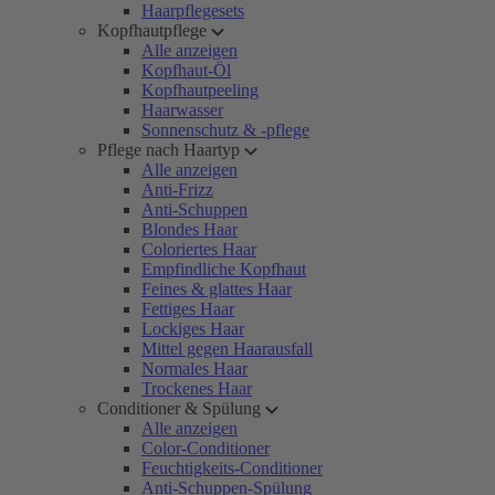
Haarpflegesets
Kopfhautpflege
Alle anzeigen
Kopfhaut-Öl
Kopfhautpeeling
Haarwasser
Sonnenschutz & -pflege
Pflege nach Haartyp
Alle anzeigen
Anti-Frizz
Anti-Schuppen
Blondes Haar
Coloriertes Haar
Empfindliche Kopfhaut
Feines & glattes Haar
Fettiges Haar
Lockiges Haar
Mittel gegen Haarausfall
Normales Haar
Trockenes Haar
Conditioner & Spülung
Alle anzeigen
Color-Conditioner
Feuchtigkeits-Conditioner
Anti-Schuppen-Spülung