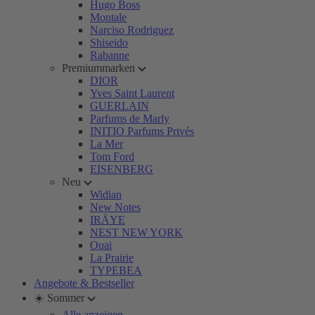
Hugo Boss
Montale
Narciso Rodriguez
Shiseido
Rabanne
Premiummarken
DIOR
Yves Saint Laurent
GUERLAIN
Parfums de Marly
INITIO Parfums Privés
La Mer
Tom Ford
EISENBERG
Neu
Widian
New Notes
IRÄYE
NEST NEW YORK
Ouai
La Prairie
TYPEBEA
Angebote & Bestseller
☀️ Sommer
Alle anzeigen