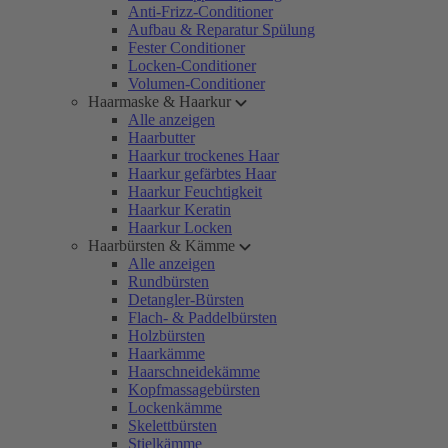
Anti-Frizz-Conditioner
Aufbau & Reparatur Spülung
Fester Conditioner
Locken-Conditioner
Volumen-Conditioner
Haarmaske & Haarkur
Alle anzeigen
Haarbutter
Haarkur trockenes Haar
Haarkur gefärbtes Haar
Haarkur Feuchtigkeit
Haarkur Keratin
Haarkur Locken
Haarbürsten & Kämme
Alle anzeigen
Rundbürsten
Detangler-Bürsten
Flach- & Paddelbürsten
Holzbürsten
Haarkämme
Haarschneidekämme
Kopfmassagebürsten
Lockenkämme
Skelettbürsten
Stielkämme