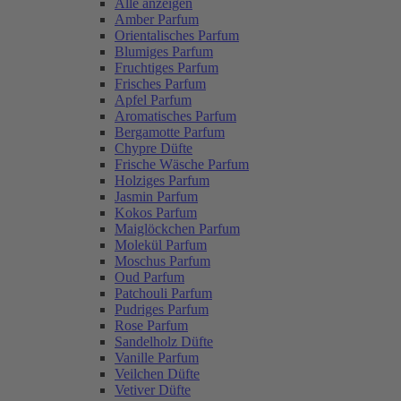
Alle anzeigen
Amber Parfum
Orientalisches Parfum
Blumiges Parfum
Fruchtiges Parfum
Frisches Parfum
Apfel Parfum
Aromatisches Parfum
Bergamotte Parfum
Chypre Düfte
Frische Wäsche Parfum
Holziges Parfum
Jasmin Parfum
Kokos Parfum
Maiglöckchen Parfum
Molekül Parfum
Moschus Parfum
Oud Parfum
Patchouli Parfum
Pudriges Parfum
Rose Parfum
Sandelholz Düfte
Vanille Parfum
Veilchen Düfte
Vetiver Düfte