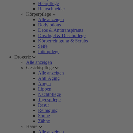
Haarpflege
Haarschneider
Körperpflege
Alle anzeigen
Bodylotions
Deos & Antitranspirants
Duschgel & Duschpflege
Körperreinigung & Scrubs
Seife
Intimpflege
Drogerie
Alle anzeigen
Gesichtspflege
Alle anzeigen
Anti-Aging
Augen
Lippen
Nachtpflege
Tagespflege
Rasur
Reinigung
Sonne
Zähne
Haare
Alle anzeigen