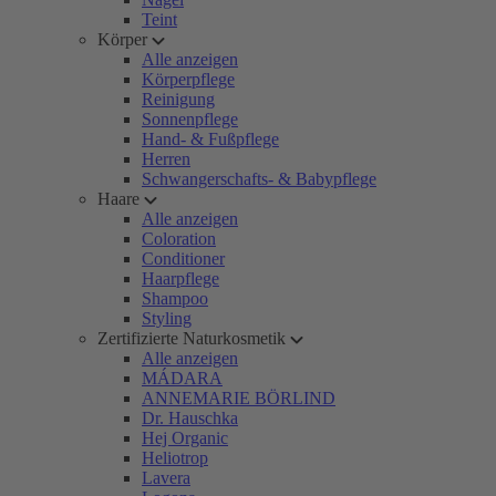
Teint
Körper
Alle anzeigen
Körperpflege
Reinigung
Sonnenpflege
Hand- & Fußpflege
Herren
Schwangerschafts- & Babypflege
Haare
Alle anzeigen
Coloration
Conditioner
Haarpflege
Shampoo
Styling
Zertifizierte Naturkosmetik
Alle anzeigen
MÁDARA
ANNEMARIE BÖRLIND
Dr. Hauschka
Hej Organic
Heliotrop
Lavera