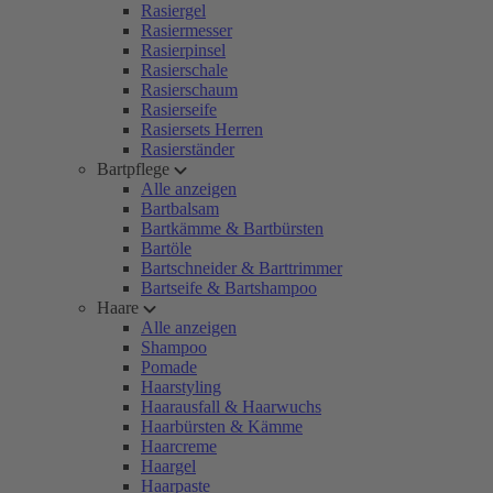
Rasiergel
Rasiermesser
Rasierpinsel
Rasierschale
Rasierschaum
Rasierseife
Rasiersets Herren
Rasierständer
Bartpflege
Alle anzeigen
Bartbalsam
Bartkämme & Bartbürsten
Bartöle
Bartschneider & Barttrimmer
Bartseife & Bartshampoo
Haare
Alle anzeigen
Shampoo
Pomade
Haarstyling
Haarausfall & Haarwuchs
Haarbürsten & Kämme
Haarcreme
Haargel
Haarpaste