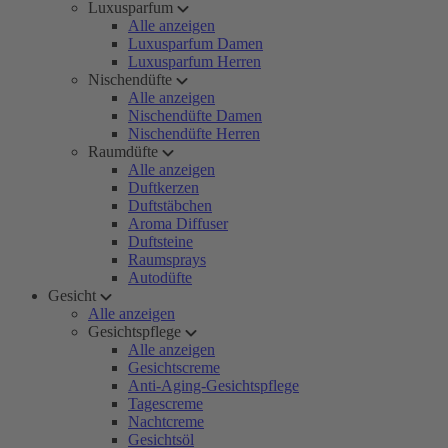
Luxusparfum
Alle anzeigen
Luxusparfum Damen
Luxusparfum Herren
Nischendüfte
Alle anzeigen
Nischendüfte Damen
Nischendüfte Herren
Raumdüfte
Alle anzeigen
Duftkerzen
Duftstäbchen
Aroma Diffuser
Duftsteine
Raumsprays
Autodüfte
Gesicht
Alle anzeigen
Gesichtspflege
Alle anzeigen
Gesichtscreme
Anti-Aging-Gesichtspflege
Tagescreme
Nachtcreme
Gesichtsöl