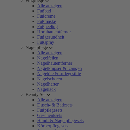
Fußpflege
Alle anzeigen
Fußbad
Fußcreme
Fußmaske
Fußpeeling
Hornhautentferner
Fußgesundheit
Fußspray
Nagelpflege
Alle anzeigen
Nagelfeilen
Nagelhautentferner
Nagelknipser & -zangen
Nagelöle & -pflegestifte
Nagelscheren
Nagelhärter
Nagellack
Beauty Set
Alle anzeigen
Dusch- & Badesets
Fußpflegesets
Geschenksets
Hand- & Nagelpflegesets
Körperpflegesets