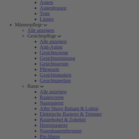
Augen
Augenbrauen
Teint
Lippen
Männerpflege
Alle anzeigen
Gesichtspflege
Alle anzeigen
Anti-Aging
Gesichtscreme
Gesichtsreinigung
Gesichtsserum
Pflegesets
Gesichtsmasken
Gesichtspeeling
Rasur
Alle anzeigen
Rasiercreme
Nassrasierer
After Shave Balsam & Lotion
Elektrische Rasierer & Trimmer
Rasierhobel & Zubehör
Herrenrasierer
Nasenhaarentfernung
Pre-Shave