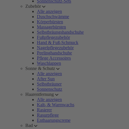
Sonnenschutz-Sets
Zubehör
Alle anzeigen
Duschschwämme
Körperbürsten
Massagebürsten
Selbstbräungshandschuhe
Fußpflegezubehör
Hand & Fuß-Schmuck
Nagelpflegezubehör
Peelinghandschuhe
Pflege Accessoires
Waschlappen
Sonne & Schutz
Alle anzeigen
After Sun
Selbstbräuner
Sonnenschutz
Haarentfernung
Alle anzeigen
Kalt- & Warmwachs
Rasierer
Rasurpflege
Enthaarungscreme
Bad