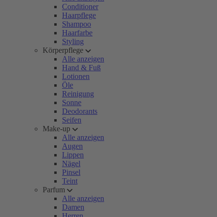
Conditioner
Haarpflege
Shampoo
Haarfarbe
Styling
Körperpflege
Alle anzeigen
Hand & Fuß
Lotionen
Öle
Reinigung
Sonne
Deodorants
Seifen
Make-up
Alle anzeigen
Augen
Lippen
Nägel
Pinsel
Teint
Parfum
Alle anzeigen
Damen
Herren