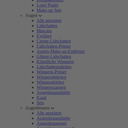
Loser Puder
Make-up Sets
Augen
Alle anzeigen
Lidschatten
Mascara
Eyeliner
Creme-Lidschatten
Lidschatten-Primer
Augen-Make-up-Entferner
Glitzer-Lidschatten
Künstliche Wimpern
Lidschattenpaletten
Wimpern-Primer
Wimpernbürsten
Wimpernkleber
Wimpernzangen
Augenbrauenfarbe
Kajal
Sets
Augenbrauen
Alle anzeigen
Augenbrauenfarbe
Augenbrauengel