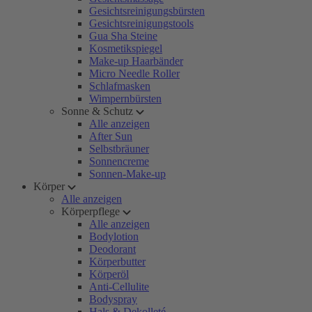
Gesichtsreinigungsbürsten
Gesichtsreinigungstools
Gua Sha Steine
Kosmetikspiegel
Make-up Haarbänder
Micro Needle Roller
Schlafmasken
Wimpernbürsten
Sonne & Schutz
Alle anzeigen
After Sun
Selbstbräuner
Sonnencreme
Sonnen-Make-up
Körper
Alle anzeigen
Körperpflege
Alle anzeigen
Bodylotion
Deodorant
Körperbutter
Körperöl
Anti-Cellulite
Bodyspray
Hals & Dekolleté