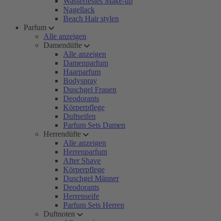
Wasserfestes Make-up
Nagellack
Beach Hair stylen
Parfum
Alle anzeigen
Damendüfte
Alle anzeigen
Damenparfum
Haarparfum
Bodyspray
Duschgel Frauen
Deodorants
Körperpflege
Duftseifen
Parfum Sets Damen
Herrendüfte
Alle anzeigen
Herrenparfum
After Shave
Körperpflege
Duschgel Männer
Deodorants
Herrenseife
Parfum Sets Herren
Duftnoten