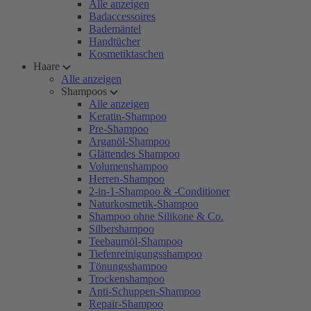
Alle anzeigen
Badaccessoires
Bademäntel
Handtücher
Kosmetiktaschen
Haare
Alle anzeigen
Shampoos
Alle anzeigen
Keratin-Shampoo
Pre-Shampoo
Arganöl-Shampoo
Glättendes Shampoo
Volumenshampoo
Herren-Shampoo
2-in-1-Shampoo & -Conditioner
Naturkosmetik-Shampoo
Shampoo ohne Silikone & Co.
Silbershampoo
Teebaumöl-Shampoo
Tiefenreinigungsshampoo
Tönungsshampoo
Trockenshampoo
Anti-Schuppen-Shampoo
Repair-Shampoo