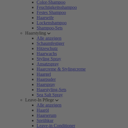
Color-Shampoo
Feuchtigkeitsshampoo
Festes Shampoo
Haarseife
Lockenshampoo
Shampoo-Sets
Haarstyling
Alle anzeigen
Schaumfestiger
Hitzeschutz
Haarwachs
Styling Spray
Ansatzspray
Haarcreme & Stylingcreme
Haargel
Haarpuder
Haarspray
Haarstyling-Sets
Sea Salt Spray
Leave-In Pflege
Alle anzeigen
Haaröl
Haarserum
Sprühkur
Leave-in Conditioner