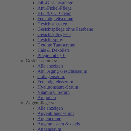
24h-Gesichtspflege
Anti-Pickel-Pflege
BB- & CC-Cream
Feuchtigkeitscreme
Gesichtsmasken
Gesichtspflege ohne Parabene
Gesichtspflegesets
Gesichtsspray
Getönte Tagescreme
Hals & Dekolleté
Pflege mit Q10
Gesichtsserum
Alle anzeigen
Anti-Aging-Gesichtsserum
Collagenserum
Feuchtigkeitsserum
Hyaluronsäure-Serum
Vitamin C Serum
Ampullen
Augenpflege
Alle anzeigen
Augenbrauenserum
Augencreme
Augenmasken & -pads
Augenserum