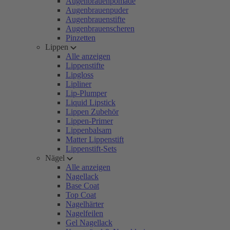
Augenbrauenpomade
Augenbrauenpuder
Augenbrauenstifte
Augenbrauenscheren
Pinzetten
Lippen
Alle anzeigen
Lippenstifte
Lipgloss
Lipliner
Lip-Plumper
Liquid Lipstick
Lippen Zubehör
Lippen-Primer
Lippenbalsam
Matter Lippenstift
Lippenstift-Sets
Nägel
Alle anzeigen
Nagellack
Base Coat
Top Coat
Nagelhärter
Nagelfeilen
Gel Nagellack