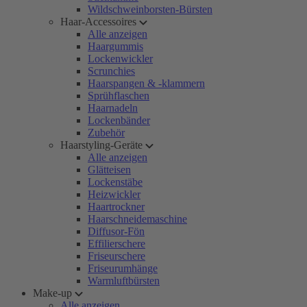
Wildschweinborsten-Bürsten
Haar-Accessoires
Alle anzeigen
Haargummis
Lockenwickler
Scrunchies
Haarspangen & -klammern
Sprühflaschen
Haarnadeln
Lockenbänder
Zubehör
Haarstyling-Geräte
Alle anzeigen
Glätteisen
Lockenstäbe
Heizwickler
Haartrockner
Haarschneidemaschine
Diffusor-Fön
Effilierschere
Friseurschere
Friseurumhänge
Warmluftbürsten
Make-up
Alle anzeigen