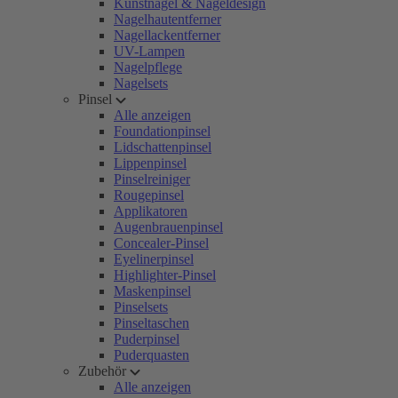
Kunstnägel & Nageldesign
Nagelhautentferner
Nagellackentferner
UV-Lampen
Nagelpflege
Nagelsets
Pinsel
Alle anzeigen
Foundationpinsel
Lidschattenpinsel
Lippenpinsel
Pinselreiniger
Rougepinsel
Applikatoren
Augenbrauenpinsel
Concealer-Pinsel
Eyelinerpinsel
Highlighter-Pinsel
Maskenpinsel
Pinselsets
Pinseltaschen
Puderpinsel
Puderquasten
Zubehör
Alle anzeigen