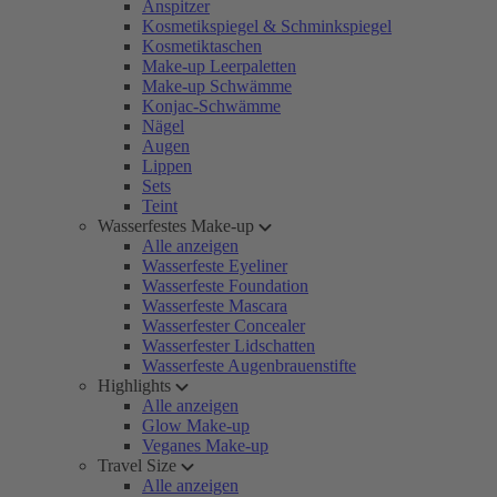
Anspitzer
Kosmetikspiegel & Schminkspiegel
Kosmetiktaschen
Make-up Leerpaletten
Make-up Schwämme
Konjac-Schwämme
Nägel
Augen
Lippen
Sets
Teint
Wasserfestes Make-up
Alle anzeigen
Wasserfeste Eyeliner
Wasserfeste Foundation
Wasserfeste Mascara
Wasserfester Concealer
Wasserfester Lidschatten
Wasserfeste Augenbrauenstifte
Highlights
Alle anzeigen
Glow Make-up
Veganes Make-up
Travel Size
Alle anzeigen