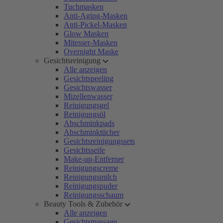
Tuchmasken
Anti-Aging-Masken
Anti-Pickel-Masken
Glow Masken
Mitesser-Masken
Overnight Maske
Gesichtsreinigung
Alle anzeigen
Gesichtspeeling
Gesichtswasser
Mizellenwasser
Reinigungsgel
Reinigungsöl
Abschminkpads
Abschminktücher
Gesichtsreinigungssets
Gesichtsseife
Make-up-Entferner
Reinigungscreme
Reinigungsmilch
Reinigungspuder
Reinigungsschaum
Beauty Tools & Zubehör
Alle anzeigen
Gesichtsmassage