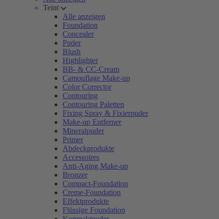
Teint
Alle anzeigen
Foundation
Concealer
Puder
Blush
Highlighter
BB- & CC-Cream
Camouflage Make-up
Color Corrector
Contouring
Contouring Paletten
Fixing Spray & Fixierpuder
Make-up Entferner
Mineralpuder
Primer
Abdeckprodukte
Accessoires
Anti-Aging Make-up
Bronzer
Compact-Foundation
Creme-Foundation
Effektprodukte
Flüssige Foundation
Kompaktpuder