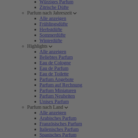
Würziges Parfum
Zitrische Düfte
Parfum nach Jahreszeit
Alle anzeigen
Frühlingsdüfte
Herbstdüfte
Sommerdüfte
Winterdüfte
Highlights
Alle anzeigen
Beliebtes Parfum
Eau de Cologne
Eau de Parfum
Eau de Toilette
Parfum Angebote
Parfum auf Rechnung
Parfum Miniaturen
Parfum Neuheiten
Unisex Parfum
Parfum nach Land
Alle anzeigen
Arabisches Parfum
Französisches Parfum
Italienisches Parfum
Spanisches Parfum