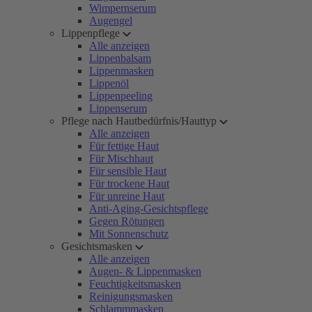
Wimpernserum
Augengel
Lippenpflege
Alle anzeigen
Lippenbalsam
Lippenmasken
Lippenöl
Lippenpeeling
Lippenserum
Pflege nach Hautbedürfnis/Hauttyp
Alle anzeigen
Für fettige Haut
Für Mischhaut
Für sensible Haut
Für trockene Haut
Für unreine Haut
Anti-Aging-Gesichtspflege
Gegen Rötungen
Mit Sonnenschutz
Gesichtsmasken
Alle anzeigen
Augen- & Lippenmasken
Feuchtigkeitsmasken
Reinigungsmasken
Schlammmasken