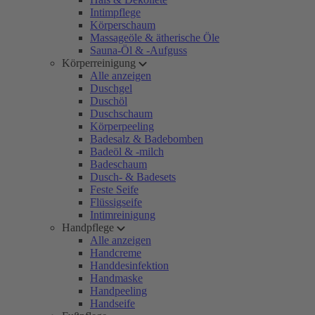
Intimpflege
Körperschaum
Massageöle & ätherische Öle
Sauna-Öl & -Aufguss
Körperreinigung
Alle anzeigen
Duschgel
Duschöl
Duschschaum
Körperpeeling
Badesalz & Badebomben
Badeöl & -milch
Badeschaum
Dusch- & Badesets
Feste Seife
Flüssigseife
Intimreinigung
Handpflege
Alle anzeigen
Handcreme
Handdesinfektion
Handmaske
Handpeeling
Handseife