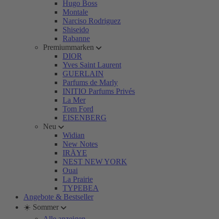
Hugo Boss
Montale
Narciso Rodriguez
Shiseido
Rabanne
Premiummarken
DIOR
Yves Saint Laurent
GUERLAIN
Parfums de Marly
INITIO Parfums Privés
La Mer
Tom Ford
EISENBERG
Neu
Widian
New Notes
IRÄYE
NEST NEW YORK
Ouai
La Prairie
TYPEBEA
Angebote & Bestseller
☀️ Sommer
Alle anzeigen